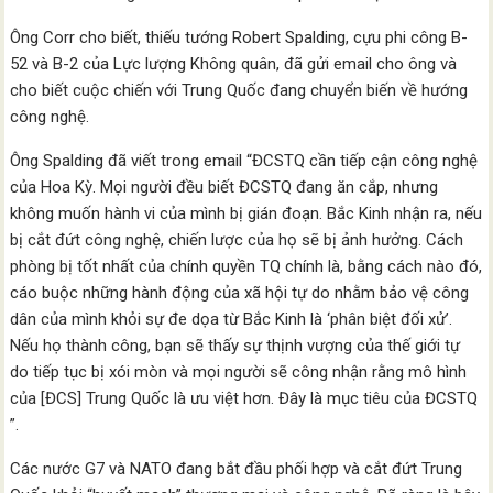
Ông Corr cho biết, thiếu tướng Robert Spalding, cựu phi công B-
52 và B-2 của Lực lượng Không quân, đã gửi email cho ông và
cho biết cuộc chiến với Trung Quốc đang chuyển biến về hướng
công nghệ.
Ông Spalding đã viết trong email “ĐCSTQ cần tiếp cận công nghệ
của Hoa Kỳ. Mọi người đều biết ĐCSTQ đang ăn cắp, nhưng
không muốn hành vi của mình bị gián đoạn. Bắc Kinh nhận ra, nếu
bị cắt đứt công nghệ, chiến lược của họ sẽ bị ảnh hưởng. Cách
phòng bị tốt nhất của chính quyền TQ chính là, bằng cách nào đó,
cáo buộc những hành động của xã hội tự do nhằm bảo vệ công
dân của mình khỏi sự đe dọa từ Bắc Kinh là ‘phân biệt đối xử’.
Nếu họ thành công, bạn sẽ thấy sự thịnh vượng của thế giới tự
do tiếp tục bị xói mòn và mọi người sẽ công nhận rằng mô hình
của [ĐCS] Trung Quốc là ưu việt hơn. Đây là mục tiêu của ĐCSTQ
”.
Các nước G7 và NATO đang bắt đầu phối hợp và cắt đứt Trung