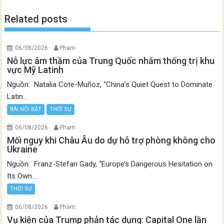
Related posts
06/08/2026
Pham
Nỗ lực âm thầm của Trung Quốc nhằm thống trị khu
vực Mỹ Latinh
Nguồn: Natalia Cote-Muñoz, “China’s Quiet Quest to Dominate
Latin...
BÀI NỔI BẬT
THỜI SỰ
06/08/2026
Pham
Mối nguy khi Châu Âu do dự hỗ trợ phòng không cho
Ukraine
Nguồn: Franz-Stefan Gady, “Europe’s Dangerous Hesitation on
Its Own...
THỜI SỰ
06/08/2026
Pham
Vụ kiện của Trump phản tác dụng: Capital One lần