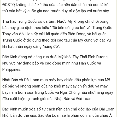
ĐCSTQ không chỉ là kẻ thù của các nền dân chủ, mà còn là kẻ
thù của bất kỳ quốc gia nào muốn duy trì độc lập với nước này.
Thứ hai, Trung Quốc có dã tâm. Nước Mỹ không chỉ chơi bóng
bàn hay giao dịch theo kiểu “đôi bên cùng có lợi” với Trung Quốc.
Thay vào đó, Hoa Kỳ cử Hải quân đến Biển Đông, và hải quân
Trung Quốc ở đó cũng theo dõi các tàu của Mỹ cùng với các vũ
khí hạt nhân ngày càng “nặng đô”.
Bắc Kinh đang cố gắng xua đuổi Mỹ khỏi Tây Thái Bình Dương,
khu vực Mỹ đang bảo vệ các đồng minh như Hàn Quốc và
Philippines.
Nhật Bản và Đài Loan mua máy bay chiến đấu phản lực của Mỹ
để bảo vệ không phận của họ khỏi máy bay chiến đấu và máy
bay ném bom của Trung Quốc và Nga. Chúng hầu như hàng ngày
đều xuất hiện tại ranh giới của Nhật Bản và Đài Loan.
Bắc Kinh muốn xóa sổ tư cách nền dân chủ độc lập của Đài Loan
khỏi bản đồ thế giới. Sau Đài Loan sẽ là phần còn lại của châu Á.