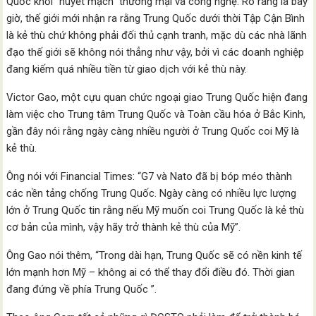
Quốc khỏi “huyết mạch” thương mại và công nghệ. Rõ ràng là bây
giờ, thế giới mới nhận ra rằng Trung Quốc dưới thời Tập Cận Bình
là kẻ thù chứ không phải đối thủ cạnh tranh, mặc dù các nhà lãnh
đạo thế giới sẽ không nói thẳng như vậy, bởi vì các doanh nghiệp
đang kiếm quá nhiều tiền từ giao dịch với kẻ thù này.
Victor Gao, một cựu quan chức ngoại giao Trung Quốc hiện đang
làm việc cho Trung tâm Trung Quốc và Toàn cầu hóa ở Bắc Kinh,
gần đây nói rằng ngày càng nhiều người ở Trung Quốc coi Mỹ là
kẻ thù.
Ông nói với Financial Times: “G7 và Nato đã bị bóp méo thành
các nền tảng chống Trung Quốc. Ngày càng có nhiều lực lượng
lớn ở Trung Quốc tin rằng nếu Mỹ muốn coi Trung Quốc là kẻ thù
cơ bản của mình, vậy hãy trở thành kẻ thù của Mỹ”.
Ông Gao nói thêm, “Trong dài hạn, Trung Quốc sẽ có nền kinh tế
lớn mạnh hơn Mỹ – không ai có thể thay đổi điều đó. Thời gian
đang đứng về phía Trung Quốc ”.