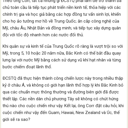
Theo ông Corr, tất cả những gì ĐCSTQ phải làm để trở thành bá
chủ toàn cầu là tiếp tục phát triển nền kinh tế; thỏa hiệp với các
chính trị gia và học giả bằng các hợp đồng tư vấn sinh lợi, khiến
cho họ ảo tưởng mơ hồ về Trung Quốc; ăn cắp công nghệ của
Mỹ, châu Âu, Nhật Bản và đồng minh; và tiếp tục xây dựng quân
đội với tốc độ nhanh hơn các nước đối thủ.
Khi quân sự và kinh tế của Trung Quốc rõ ràng là vượt trội so với
Mỹ, trong 5, 10 hoặc 20 năm nữa, Bắc Kinh có thể bắt đầu quay
lưng lại với nước Mỹ bằng cách sử dụng vũ khí hạt nhân và từng
bước chiếm đoạt lãnh thổ.
ĐCSTQ đã thực hiện thành công chiến lược này trong nhiều thập
kỷ ở châu Á, và không có giới hạn lãnh thổ hợp lý khi Bắc Kinh bỏ
qua các chuẩn mực thông thường và đường biên giới đã được
thiết lập. Các nền dân chủ phương Tây sẽ không có chút hứng
thú nào cho cuộc chiến như vậy. Kết lại, ông Corr đặt câu hỏi, khi
cuộc chiến như vậy đến Guam, Hawaii, New Zealand và Úc, thế
giới sẽ ra sao?