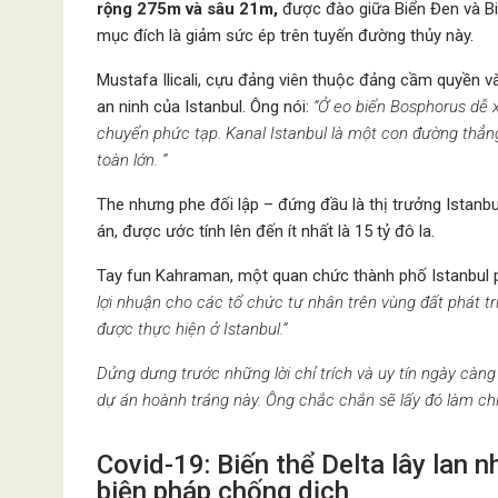
rộng 275m và sâu 21m,
được đào giữa Biển Đen và Biể
mục đích là giảm sức ép trên tuyến đường thủy này.
Mustafa Ilicali, cựu đảng viên thuộc đảng cầm quyền và 
an ninh của Istanbul. Ông nói:
“Ở eo biển Bosphorus dễ x
chuyển phức tạp. Kanal Istanbul là một con đường thẳ
toàn lớn. “
The nhưng phe đối lập – đứng đầu là thị trưởng Istanb
án, được ước tính lên đến ít nhất là 15 tỷ đô la.
Tay fun Kahraman, một quan chức thành phố Istanbul 
lợi nhuận cho các tổ chức tư nhân trên vùng đất phát tr
được thực hiện ở Istanbul.”
Dửng dưng trước những lời chỉ trích và uy tín ngày càn
dự án hoành tráng này. Ông chắc chắn sẽ lấy đó làm chiê
Covid-19: Biến thể Delta lây lan n
biện pháp chống dịch