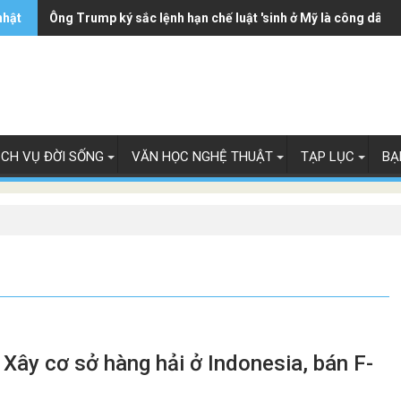
nhật
Ông Trump ký sắc lệnh hạn chế luật 'sinh ở Mỹ là công dân M
ỊCH VỤ ĐỜI SỐNG
VĂN HỌC NGHỆ THUẬT
TẠP LỤC
BẠ
Xây cơ sở hàng hải ở Indonesia, bán F-