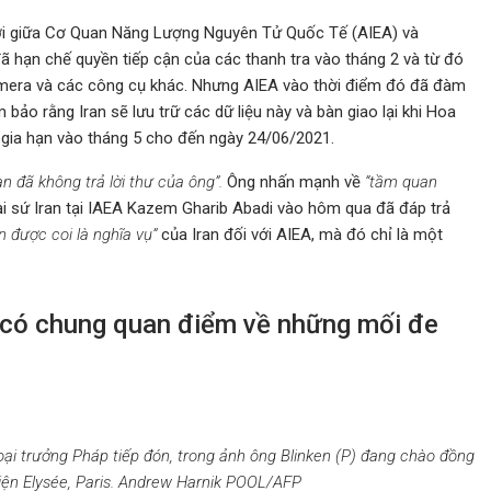
thời giữa Cơ Quan Năng Lượng Nguyên Tử Quốc Tế (AIEA) và
đã hạn chế quyền tiếp cận của các thanh tra vào tháng 2 và từ đó
camera và các công cụ khác. Nhưng AIEA vào thời điểm đó đã đàm
bảo rằng Iran sẽ lưu trữ các dữ liệu này và bàn giao lại khi Hoa
 gia hạn vào tháng 5 cho đến ngày 24/06/2021.
ran đã không trả lời thư của ông”.
Ông nhấn mạnh về
“tầm quan
Đại sứ Iran tại IAEA Kazem Gharib Abadi vào hôm qua đã đáp trả
ên được coi là nghĩa vụ”
của Iran đối với AIEA, mà đó chỉ là một
 có chung quan điểm về những mối đe
ại trưởng Pháp tiếp đón, trong ảnh ông Blinken (P) đang chào đồng
iện Elysée, Paris. Andrew Harnik POOL/AFP