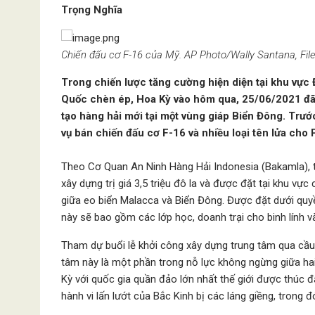
Trọng Nghĩa
Chiến đấu cơ F-16 của Mỹ. AP Photo/Wally Santana, Fil
Trong chiến lược tăng cường hiện diện tại khu vực
Quốc chèn ép, Hoa Kỳ vào hôm qua, 25/06/2021 đã 
tạo hàng hải mới tại một vùng giáp Biển Đông. Trư
vụ bán chiến đấu cơ F-16 và nhiều loại tên lửa cho 
Theo Cơ Quan An Ninh Hàng Hải Indonesia (Bakamla), 
xây dựng trị giá 3,5 triệu đô la và được đặt tại khu vự
giữa eo biển Malacca và Biển Đông. Được đặt dưới quy
này sẽ bao gồm các lớp học, doanh trại cho binh lính v
Tham dự buổi lễ khởi công xây dựng trung tâm qua cầu t
tâm này là một phần trong nỗ lực không ngừng giữa ha
Kỳ với quốc gia quần đảo lớn nhất thế giới được thúc đ
hành vi lấn lướt của Bắc Kinh bị các láng giềng, trong đ