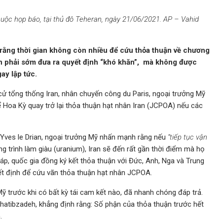
cuộc họp báo, tại thủ đô Teheran, ngày 21/06/2021. AP – Vahid
rằng thời gian không còn nhiều để cứu thỏa thuận về chương
ran phải sớm đưa ra quyết định “khó khăn”, mà không được
ay lập tức.
cử tổng thống Iran, nhân chuyến công du Paris, ngoại trưởng Mỹ
 Hoa Kỳ quay trở lại thỏa thuận hạt nhân Iran (JCPOA) nếu các
Yves le Drian, ngoại trưởng Mỹ nhấn mạnh rằng nếu
“tiếp tục vận
 trình làm giàu (uranium), Iran sẽ đến rất gần thời điểm mà họ
p, quốc gia đồng ký kết thỏa thuận với Đức, Anh, Nga và Trung
ết định để cứu vãn thỏa thuận hạt nhân JCPOA.
Mỹ trước khi có bất kỳ tái cam kết nào, đã nhanh chóng đáp trả.
Khatibzadeh, khẳng định rằng: Số phận của thỏa thuận trước hết
.