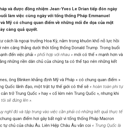
háp và được đồng nhiệm Jean-Yves Le Drian tiếp đón ngày
buổi làm việc cùng ngày với tổng thống Pháp Emmanuel
p và Mỹ có chung quan điểm về những mối đe dọa của một
ày càng quả quyết.
tư cách là ngoại trưởng Hoa Kỳ, nằm trong khuôn khổ nỗ lực hồi
ở nên căng thẳng dưới thời tổng thống Donald Trump. Trong buổi
mạnh đến việc phải
« phối hợp với nhau »
mới có thể « mạnh hơn và
rằng những nền dân chủ của chúng ta có thể tạo nên những kết
imes, ông Blinken khẳng định Mỹ và Pháp « có chung quan điểm »
ng Quốc lãnh đạo, một trật tự thế giới có thể sẽ
« hoàn toàn phi tự
à cản trở Trung Quốc » hay « cố kìm nén Trung Quốc », nhưng khi
tôi sẽ đứng lên ».
y nghĩ đó và tập trung vào việc cần phải có những kết quả thực tế
 chung quan điểm hơi gây bất ngờ vì tổng thống Pháp Macron
c tự chủ của châu Âu. Liên Hiệp Châu Âu vẫn coi
« Trung Quốc là