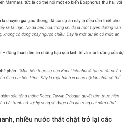
n Marmara, tức là có thể nói một eo biển Bosphorus thứ hai, với
là chuyên gia giao thông, đã coi dự án này là điều cần thiết cho
ảy ra tai nạn. Nó đã bão hòa, trong khi đó là một tuyến đường vận
ng, không có dòng chảy ngược chiều. Đây là một dự án có mức an
ul – đồng thanh lên án những hậu quả kinh tế và môi trường của dự
phê phán :
“Mục tiêu thực sự của Kanal Istanbul là tạo ra rất nhiều
iển ở cả hai bên kênh. Đây là một hành vi phản bội lớn nhất có thể
g giảm sút, tổng thống Recep Tayyip Erdogan quyết tâm thực hiện
u bài tranh cử với hy vọng sẽ được bầu lại trong hai năm nữa.”
hanh, nhiều nước thắt chặt trở lại các