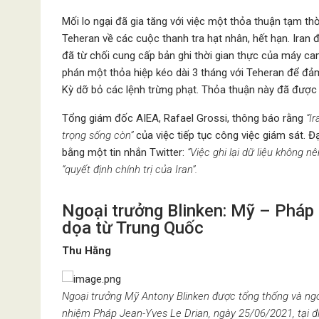
Mối lo ngại đã gia tăng với việc một thỏa thuận tạm 
Teheran về các cuộc thanh tra hạt nhân, hết hạn. Iran 
đã từ chối cung cấp bản ghi thời gian thực của máy 
phán một thỏa hiệp kéo dài 3 tháng với Teheran để đảm 
Kỳ dỡ bỏ các lệnh trừng phạt. Thỏa thuận này đã được
Tổng giám đốc AIEA, Rafael Grossi, thông báo rằng
“I
trọng sống còn”
của việc tiếp tục công việc giám sát. 
bằng một tin nhắn Twitter:
“Việc ghi lại dữ liệu không n
“quyết định chính trị của Iran”.
Ngoại trưởng Blinken: Mỹ – Pháp
dọa từ Trung Quốc
Thu Hằng
Ngoại trưởng Mỹ Antony Blinken được tổng thống và ngo
nhiệm Pháp Jean-Yves Le Drian, ngày 25/06/2021, tại đ