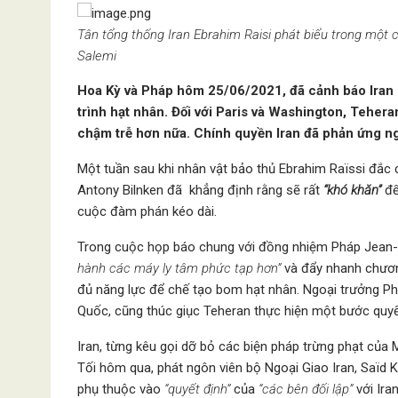
Tân tổng thống Iran Ebrahim Raisi phát biểu trong một 
Salemi
Hoa Kỳ và Pháp hôm 25/06/2021, đã cảnh báo Iran 
trình hạt nhân. Đối với Paris và Washington, Tehe
chậm trễ hơn nữa. Chính quyền Iran đã phản ứng ng
Một tuần sau khi nhân vật bảo thủ Ebrahim Raïssi đắc 
Antony Bilnken đã khẳng định rằng sẽ rất
“khó khăn”
để
cuộc đàm phán kéo dài.
Trong cuộc họp báo chung với đồng nhiệm Pháp Jean-
hành các máy ly tâm phức tạp hơn”
và đẩy nhanh chương
đủ năng lực để chế tạo bom hạt nhân. Ngoại trưởng Phá
Quốc, cũng thúc giục Teheran thực hiện một bước quy
Iran, từng kêu gọi dỡ bỏ các biện pháp trừng phạt của 
Tối hôm qua, phát ngôn viên bộ Ngoại Giao Iran, Saïd 
phụ thuộc vào
“quyết định”
của
“các bên đối lập”
với Iran