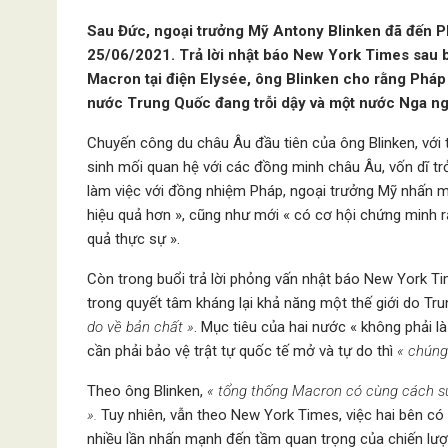
Sau Đức, ngoại trưởng Mỹ Antony Blinken đã đến P
25/06/2021. Trả lời nhật báo New York Times sau 
Macron tại điện Elysée, ông Blinken cho rằng Phá
nước Trung Quốc đang trỗi dậy và một nước Nga ng
Chuyến công du châu Âu đầu tiên của ông Blinken, với 
sinh mối quan hệ với các đồng minh châu Âu, vốn dĩ tr
làm việc với đồng nhiệm Pháp, ngoại trưởng Mỹ nhấn 
hiệu quả hơn », cũng như mới « có cơ hội chứng minh 
quả thực sự ».
Còn trong buổi trả lời phỏng vấn nhật báo New York T
trong quyết tâm kháng lại khả năng một thế giới do Tru
do về bản chất »
. Mục tiêu của hai nước « không phải l
cần phải bảo vệ trật tự quốc tế mở và tự do thì
« chúng 
Theo ông Blinken,
« tổng thống Macron có cùng cách su
».
Tuy nhiên, vẫn theo New York Times, việc hai bên có
nhiều lần nhấn mạnh đến tầm quan trọng của chiến lượ