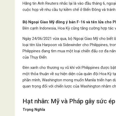
Hãng tin Anh Reuters nhắc lại là vào đầu tháng 6, ngo
cuộc họp về nhu cầu tự kiềm chế ở Biển Đông và tránh
Bộ Ngoại Giao Mỹ đồng ý bán F-16 và tên lửa cho P
Bên cạnh Indonesia, Hoa Kỳ cũng tăng cường hợp tác v
Ngày 24/06/2021 vừa qua, bộ Ngoại Giao Mỹ cho biết l
loại tên lửa Harpoon và Sidewinder cho Philippines, trong
Philippines đang tìm mua một loại chiến đấu cơ đa nă
của Thụy Điển.
Đèn xanh cho thương vụ vũ khí với Philippines được bật
một thỏa thuận về sự hiện diện của quân đội Hoa Kỳ tại
phần mình, Washington mong muốn Manila triển hạn dứt
quan trọng đối với chiến lược của Washington nhằm ch
Hạt nhân: Mỹ và Pháp gây sức ép 
Trọng Nghĩa