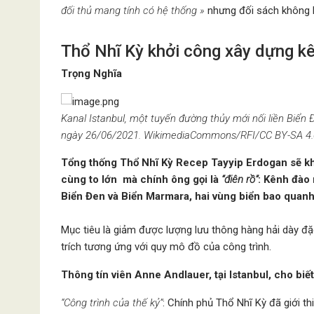
đối thủ mang tính có hệ thống »
nhưng đối sách không k
Thổ Nhĩ Kỳ khởi công xây dựng k
Trọng Nghĩa
Kanal Istanbul, một tuyến đường thủy mới nối liền Biể
ngày 26/06/2021. WikimediaCommons/RFI/CC BY-SA 4.
Tổng thống Thổ Nhĩ Kỳ Recep Tayyip Erdogan sẽ kh
cùng to lớn mà chính ông gọi là
“điên rồ”
: Kênh đào 
Biển Đen và Biển Marmara, hai vùng biển bao quanh 
Mục tiêu là giảm được lượng lưu thông hàng hải dày đặ
trích tương ứng với quy mô đồ của công trình.
Thông tín viên Anne Andlauer, tại Istanbul, cho biết
“Công trình của thế kỷ”
: Chính phủ Thổ Nhĩ Kỳ đã giới th