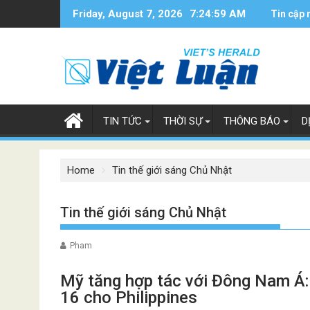
Skip
Friday, August 7, 2026
7:25:00 AM
Tin cập 
to
content
TIN TỨC
THỜI SỰ
THÔNG BÁO
D
Home
Tin thế giới sáng Chủ Nhật
Tin thế giới sáng Chủ Nhật
Pham
Mỹ tăng hợp tác với Đông Nam Á: 
16 cho Philippines