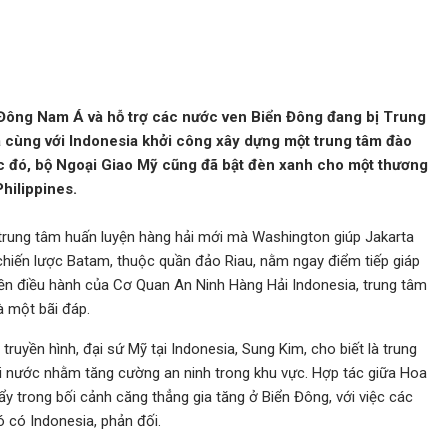
e
 Đông Nam Á và hỗ trợ các nước ven Biển Đông đang bị Trung
cùng với Indonesia khởi công xây dựng một trung tâm đào
ớc đó, bộ Ngoại Giao Mỹ cũng đã bật đèn xanh cho một thương
Philippines.
trung tâm huấn luyện hàng hải mới mà Washington giúp Jakarta
c chiến lược Batam, thuộc quần đảo Riau, nằm ngay điểm tiếp giáp
ền điều hành của Cơ Quan An Ninh Hàng Hải Indonesia, trung tâm
à một bãi đáp.
ruyền hình, đại sứ Mỹ tại Indonesia, Sung Kim, cho biết là trung
i nước nhằm tăng cường an ninh trong khu vực. Hợp tác giữa Hoa
ẩy trong bối cảnh căng thẳng gia tăng ở Biển Đông, với việc các
ó có Indonesia, phản đối.