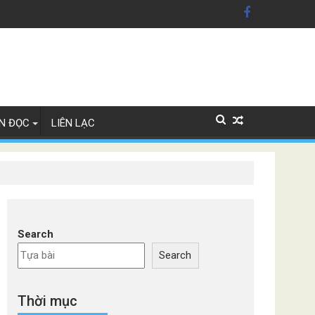
ỹ'
N ĐỌC
LIÊN LẠC
Search
Search
Thời mục