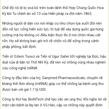
Chế độ nô lệ bị xoá bỏ trên toàn lãnh thổ Hợp Chúng Quốc Hoa
Kỳ khi Tu chính án số 13 của Hiến pháp ra đời năm 1865.
Những người di dân coi nơi nhập cư như chọn lựa suốt đời nên
dồn nỗ lực cống hiến sức lực, trí tuệ để xây dựng quốc gia hùng
cường mà họ không có điều kiện thực thi ở nơi chôn nhau cắt
rốn. Họ sẽ không bao giờ trở về chốn cũ để sống trong cảnh
phập phồng, bất định.
Tiến sĩ Ozlem Tureci và Tiến sĩ Ugur Sahin tốt nghiệp tại Đức, hậu
duệ của di dân từ Thổ Nhĩ Kỳ, đã nên vợ chồng cùng nhau nghiên
cứu công nghệ mRNA.
Công ty đầu tiên của họ, Ganymed Pharmaceuticals, chuyên về
kháng thể đơn dòng (mRNA) giúp cơ thể chống lại bệnh ung thư
được bán với giá 1.7 tỷ USD.
Công ty thứ hai, BioNTech chế tạo vắc xin ung thư. Khi nghe tin về
một căn bệnh lạ lây lan ở Vũ Hán, cặp vợ chồng này quyết định