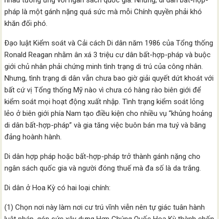
nhau tương ứng với ngân sách quốc gia. Nhưng, di dân bất-hợp-
pháp là một gánh nặng quá sức mà mỗi Chính quyền phải khó
khăn đối phó.
Đạo luật Kiểm soát và Cải cách Di dân năm 1986 của Tổng thống
Ronald Reagan nhằm ân xá 3 triệu cư dân bất-hợp-pháp và buộc
giới chủ nhân phải chứng minh tình trạng di trú của công nhân.
Nhưng, tình trạng di dân vẫn chưa bao giờ giải quyết dứt khoát với
bất cứ vị Tổng thống Mỹ nào vì chưa có hàng rào biên giới để
kiểm soát mọi hoạt động xuất nhập. Tình trạng kiểm soát lỏng
lẻo ở biên giới phía Nam tạo điều kiện cho nhiều vụ “khủng hoảng
di dân bất-hợp-pháp” và gia tăng việc buôn bán ma tuý và băng
đảng hoành hành.
Di dân hợp pháp hoặc bất-hợp-pháp trở thành gánh nặng cho
ngân sách quốc gia và người đóng thuế mà đa số là da trắng.
Di dân ở Hoa Kỳ có hai loại chính:
(1) Chọn nơi này làm nơi cư trú vĩnh viễn nên tự giác tuân hành