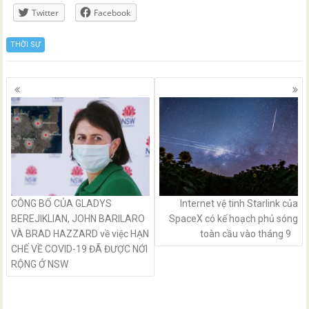
Twitter
Facebook
THỜI SỰ
Posts
navigation
CÔNG BỐ CỦA GLADYS
Internet vệ tinh Starlink của
BEREJIKLIAN, JOHN BARILARO
SpaceX có kế hoạch phủ sóng
VÀ BRAD HAZZARD về việc HẠN
toàn cầu vào tháng 9
CHẾ VỀ COVID-19 ĐÃ ĐƯỢC NỚI
RỘNG Ở NSW