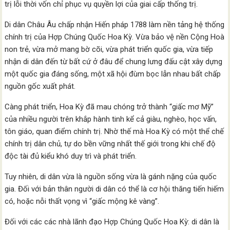
trị lỗi thời vốn chỉ phục vụ quyền lợi của giai cấp thống trị.
Di dân Châu Âu chấp nhận Hiến pháp 1788 làm nền tảng hệ thống
chính trị của Hợp Chúng Quốc Hoa Kỳ. Vừa bảo vệ nền Cộng Hoà
non trẻ, vừa mở mang bờ cõi, vừa phát triển quốc gia, vừa tiếp
nhận di dân đến từ bất cứ ở đâu để chung lưng đấu cật xây dựng
một quốc gia đáng sống, một xã hội đùm bọc lẫn nhau bất chấp
nguồn gốc xuất phát.
Càng phát triển, Hoa Kỳ đã mau chóng trở thành “giấc mơ Mỹ”
của nhiều người trên khắp hành tinh kể cả giàu, nghèo, học vấn,
tôn giáo, quan điểm chính trị. Nhờ thế mà Hoa Kỳ có một thể chế
chính trị dân chủ, tự do bền vững nhất thế giới trong khi chế độ
độc tài đủ kiểu khó duy trì và phát triển.
Tuy nhiên, di dân vừa là nguồn sống vừa là gánh nặng của quốc
gia. Đối với bản thân người di dân có thể là cơ hội thăng tiến hiếm
có, hoặc nỗi thất vọng vì “giấc mộng kê vàng”.
Đối với các các nhà lãnh đạo Hợp Chúng Quốc Hoa Kỳ: di dân là