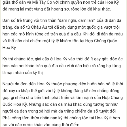
giữa thổ dân và Mễ Tây Cơ với chính quyền non trẻ của Hoa Kỳ
đã mang lại một vùng đất hoang sơ, rộng lớn để khai thác.
Dân số trẻ trung với tinh thần “dám nghĩ, dám làm” của di dân da
trắng, đa số từ Châu Âu tới đã xây dựng một quốc gia vượt trội
hơn các mô hình từng có trên quả địa cầu. Khi đó, di dân da màu
và thổ dân chỉ chiếm một tỷ lệ khiêm tốn tại Hợp Chúng Quốc
Hoa Kỳ.
Kỳ thị chủng tộc, giai cấp ở Hoa Kỳ vào thời đó ít gay gắt, độc ác
hơn các nơi khác trên quả địa cầu vì di dân hiểu rõ rằng họ từng
là nạn nhân của kỳ thị.
Người da đen đến Hoa Kỳ thuộc phương diện buôn bán nô lệ thời
đó xảy ra khắp thế giới với tỷ lệ không đáng kể nên chẳng đóng
góp gì nhiều cho tiến trình phát triển và lớn mạnh của Hợp Chúng
Quốc Hoa Kỳ. Những sắc dân da màu khác cũng tương tự như
người da đen trong xã hội mà da trắng chiếm đa số tuyệt đối.
Phải công tâm thừa nhận nạn kỳ thị chủng tộc tại Hoa Kỳ ít hơn
so với các nước khác vào cùng thời điểm.