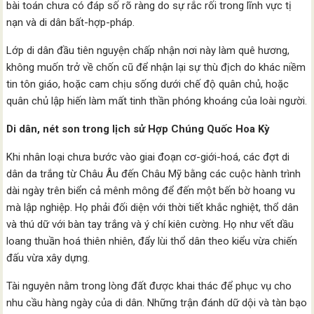
bài toán chưa có đáp số rõ ràng do sự rắc rối trong lĩnh vực tị
nạn và di dân bất-hợp-pháp.
Lớp di dân đầu tiên nguyện chấp nhận nơi này làm quê hương,
không muốn trở về chốn cũ để nhận lại sự thù địch do khác niềm
tin tôn giáo, hoặc cam chịu sống dưới chế độ quân chủ, hoặc
quân chủ lập hiến làm mất tinh thần phóng khoáng của loài người.
Di dân, nét son trong lịch sử Hợp Chúng Quốc Hoa Kỳ
Khi nhân loại chưa bước vào giai đoạn cơ-giới-hoá, các đợt di
dân da trắng từ Châu Âu đến Châu Mỹ bằng các cuộc hành trình
dài ngày trên biển cả mênh mông để đến một bến bờ hoang vu
mà lập nghiệp. Họ phải đối diện với thời tiết khắc nghiệt, thổ dân
và thú dữ với bàn tay trắng và ý chí kiên cường. Họ như vết dầu
loang thuần hoá thiên nhiên, đẩy lùi thổ dân theo kiểu vừa chiến
đấu vừa xây dựng.
Tài nguyên nằm trong lòng đất được khai thác để phục vụ cho
nhu cầu hàng ngày của di dân. Những trận đánh dữ dội và tàn bạo