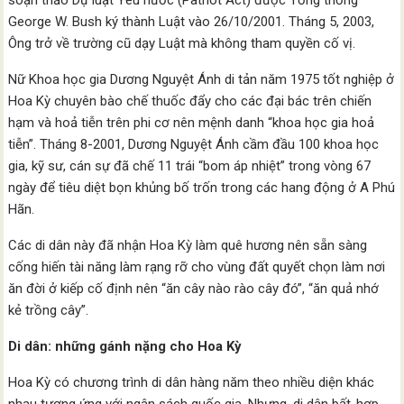
soạn thảo Dự luật Yêu nước (Patriot Act) được Tổng thống
George W. Bush ký thành Luật vào 26/10/2001. Tháng 5, 2003,
Ông trở về trường cũ dạy Luật mà không tham quyền cố vị.
Nữ Khoa học gia Dương Nguyệt Ánh di tản năm 1975 tốt nghiệp ở
Hoa Kỳ chuyên bào chế thuốc đẩy cho các đại bác trên chiến
hạm và hoả tiễn trên phi cơ nên mệnh danh “khoa học gia hoả
tiễn”. Tháng 8-2001, Dương Nguyệt Ánh cầm đầu 100 khoa học
gia, kỹ sư, cán sự đã chế 11 trái “bom áp nhiệt” trong vòng 67
ngày để tiêu diệt bọn khủng bố trốn trong các hang động ở A Phú
Hãn.
Các di dân này đã nhận Hoa Kỳ làm quê hương nên sẵn sàng
cống hiến tài năng làm rạng rỡ cho vùng đất quyết chọn làm nơi
ăn đời ở kiếp cố định nên “ăn cây nào rào cây đó”, “ăn quả nhớ
kẻ trồng cây”.
Di dân: những gánh nặng cho Hoa Kỳ
Hoa Kỳ có chương trình di dân hàng năm theo nhiều diện khác