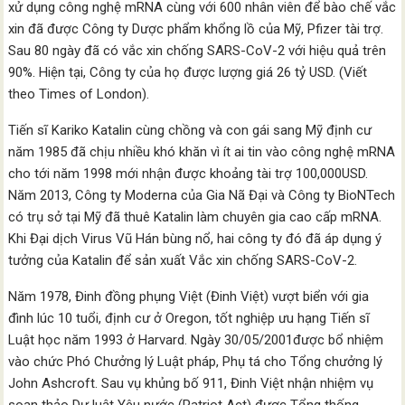
xử dụng công nghệ mRNA cùng với 600 nhân viên để bào chế vắc
xin đã được Công ty Dược phẩm khổng lồ của Mỹ, Pfizer tài trợ.
Sau 80 ngày đã có vắc xin chống SARS-CoV-2 với hiệu quả trên
90%. Hiện tại, Công ty của họ được lượng giá 26 tỷ USD. (Viết
theo Times of London).
Tiến sĩ Kariko Katalin cùng chồng và con gái sang Mỹ định cư
năm 1985 đã chịu nhiều khó khăn vì ít ai tin vào công nghệ mRNA
cho tới năm 1998 mới nhận được khoảng tài trợ 100,000USD.
Năm 2013, Công ty Moderna của Gia Nã Đại và Công ty BioNTech
có trụ sở tại Mỹ đã thuê Katalin làm chuyên gia cao cấp mRNA.
Khi Đại dịch Virus Vũ Hán bùng nổ, hai công ty đó đã áp dụng ý
tưởng của Katalin để sản xuất Vắc xin chống SARS-CoV-2.
Năm 1978, Đinh đồng phụng Việt (Đinh Việt) vượt biển với gia
đình lúc 10 tuổi, định cư ở Oregon, tốt nghiệp ưu hạng Tiến sĩ
Luật học năm 1993 ở Harvard. Ngày 30/05/2001được bổ nhiệm
vào chức Phó Chưởng lý Luật pháp, Phụ tá cho Tổng chưởng lý
John Ashcroft. Sau vụ khủng bố 911, Đinh Việt nhận nhiệm vụ