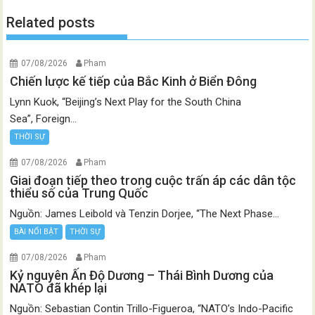
Related posts
07/08/2026
Pham
Chiến lược kế tiếp của Bắc Kinh ở Biển Đông
Lynn Kuok, “Beijing’s Next Play for the South China
Sea”, Foreign...
THỜI SỰ
07/08/2026
Pham
Giai đoạn tiếp theo trong cuộc trấn áp các dân tộc
thiểu số của Trung Quốc
Nguồn: James Leibold và Tenzin Dorjee, “The Next Phase...
BÀI NỔI BẬT
THỜI SỰ
07/08/2026
Pham
Kỷ nguyên Ấn Độ Dương – Thái Bình Dương của
NATO đã khép lại
Nguồn: Sebastian Contin Trillo-Figueroa, “NATO’s Indo-Pacific