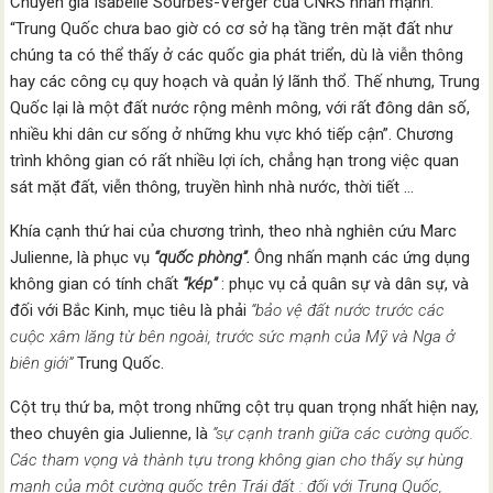
Chuyên gia Isabelle Sourbès-Verger của CNRS nhấn mạnh:
“Trung Quốc chưa bao giờ có cơ sở hạ tầng trên mặt đất như
chúng ta có thể thấy ở các quốc gia phát triển, dù là viễn thông
hay các công cụ quy hoạch và quản lý lãnh thổ. Thế nhưng, Trung
Quốc lại là một đất nước rộng mênh mông, với rất đông dân số,
nhiều khi dân cư sống ở những khu vực khó tiếp cận”. Chương
trình không gian có rất nhiều lợi ích, chẳng hạn trong việc quan
sát mặt đất, viễn thông, truyền hình nhà nước, thời tiết …
Khía cạnh thứ hai của chương trình, theo nhà nghiên cứu Marc
Julienne, là phục vụ
“quốc phòng”.
Ông nhấn mạnh các ứng dụng
không gian có tính chất
“kép”
: phục vụ cả quân sự và dân sự, và
đối với Bắc Kinh, mục tiêu là phải
“bảo vệ đất nước trước các
cuộc xâm lăng từ bên ngoài, trước sức mạnh của Mỹ và Nga ở
biên giới”
Trung Quốc.
Cột trụ thứ ba, một trong những cột trụ quan trọng nhất hiện nay,
theo chuyên gia Julienne, là
“sự cạnh tranh giữa các cường quốc.
Các tham vọng và thành tựu trong không gian cho thấy sự hùng
mạnh của một cường quốc trên Trái đất : đối với Trung Quốc,