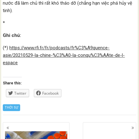
nước đã làm chủ thì rất khó tháo dỡ (chẳng hạn việc phá hủy vệ
tinh).
*
Ghi chú:
(*)
https://www.rfi.fr/fr/podcasts/fr%C3%A9quence-
asie/20210529-la-chine-%C3%A0-la-conqu%C3%AAte-de-l-
espace
Share this:
Twitter
Facebook
THỜI SỰ
Posts
navigation