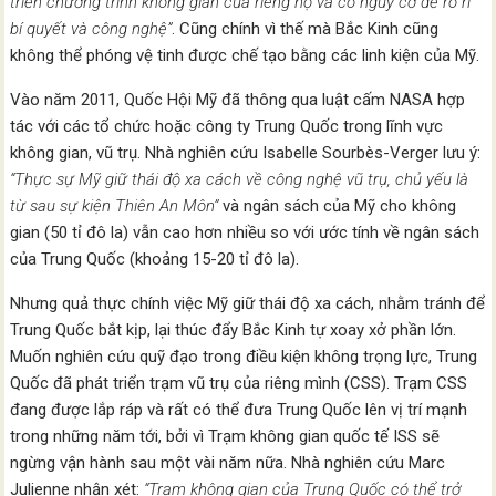
triển chương trình không gian của riêng họ và có nguy cơ để rò rỉ
bí quyết và công nghệ”
. Cũng chính vì thế mà Bắc Kinh cũng
không thể phóng vệ tinh được chế tạo bằng các linh kiện của Mỹ.
Vào năm 2011, Quốc Hội Mỹ đã thông qua luật cấm NASA hợp
tác với các tổ chức hoặc công ty Trung Quốc trong lĩnh vực
không gian, vũ trụ. Nhà nghiên cứu Isabelle Sourbès-Verger lưu ý:
“Thực sự Mỹ giữ thái độ xa cách về công nghệ vũ trụ, chủ yếu là
từ sau sự kiện Thiên An Môn”
và ngân sách của Mỹ cho không
gian (50 tỉ đô la) vẫn cao hơn nhiều so với ước tính về ngân sách
của Trung Quốc (khoảng 15-20 tỉ đô la).
Nhưng quả thực chính việc Mỹ giữ thái độ xa cách, nhằm tránh để
Trung Quốc bắt kịp, lại thúc đẩy Bắc Kinh tự xoay xở phần lớn.
Muốn nghiên cứu quỹ đạo trong điều kiện không trọng lực, Trung
Quốc đã phát triển trạm vũ trụ của riêng mình (CSS). Trạm CSS
đang được lắp ráp và rất có thể đưa Trung Quốc lên vị trí mạnh
trong những năm tới, bởi vì Trạm không gian quốc tế ISS sẽ
ngừng vận hành sau một vài năm nữa. Nhà nghiên cứu Marc
Julienne nhận xét:
“Trạm không gian của Trung Quốc có thể trở