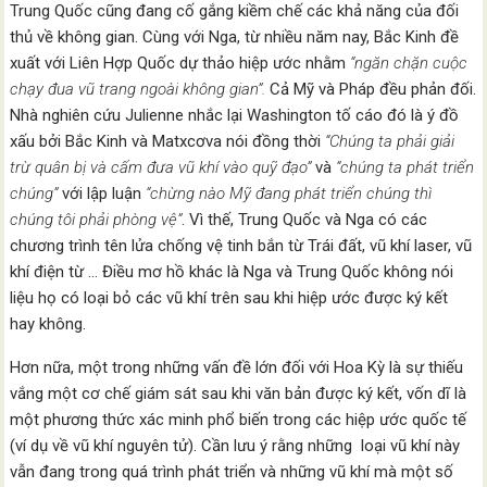
Trung Quốc cũng đang cố gắng kiềm chế các khả năng của đối
thủ về không gian. Cùng với Nga, từ nhiều năm nay, Bắc Kinh đề
xuất với Liên Hợp Quốc dự thảo hiệp ước nhằm
“ngăn chặn cuộc
chạy đua vũ trang ngoài không gian”.
Cả Mỹ và Pháp đều phản đối.
Nhà nghiên cứu Julienne nhắc lại Washington tố cáo đó là ý đồ
xấu bởi Bắc Kinh và Matxcơva nói đồng thời
“Chúng ta phải giải
trừ quân bị và cấm đưa vũ khí vào quỹ đạo”
và
“chúng ta phát triển
chúng”
với lập luận
“chừng nào Mỹ đang phát triển chúng thì
chúng tôi phải phòng vệ”
. Vì thế, Trung Quốc và Nga có các
chương trình tên lửa chống vệ tinh bắn từ Trái đất, vũ khí laser, vũ
khí điện từ … Điều mơ hồ khác là Nga và Trung Quốc không nói
liệu họ có loại bỏ các vũ khí trên sau khi hiệp ước được ký kết
hay không.
Hơn nữa, một trong những vấn đề lớn đối với Hoa Kỳ là sự thiếu
vắng một cơ chế giám sát sau khi văn bản được ký kết, vốn dĩ là
một phương thức xác minh phổ biến trong các hiệp ước quốc tế
(ví dụ về vũ khí nguyên tử). Cần lưu ý rằng những loại vũ khí này
vẫn đang trong quá trình phát triển và những vũ khí mà một số