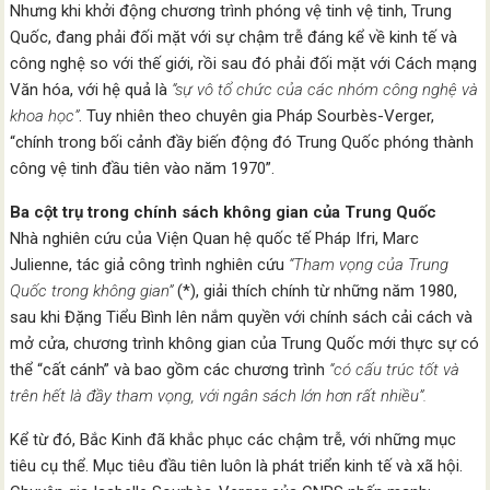
Nhưng khi khởi động chương trình phóng vệ tinh vệ tinh, Trung
Quốc, đang phải đối mặt với sự chậm trễ đáng kể về kinh tế và
công nghệ so với thế giới, rồi sau đó phải đối mặt với Cách mạng
Văn hóa, với hệ quả là
“sự vô tổ chức của các nhóm công nghệ và
khoa học”
. Tuy nhiên theo chuyên gia Pháp Sourbès-Verger,
“chính trong bối cảnh đầy biến động đó Trung Quốc phóng thành
công vệ tinh đầu tiên vào năm 1970”.
Ba cột trụ trong chính sách không gian của Trung Quốc
Nhà nghiên cứu của Viện Quan hệ quốc tế Pháp Ifri, Marc
Julienne, tác giả công trình nghiên cứu
“Tham vọng của Trung
Quốc trong không gian”
(*), giải thích chính từ những năm 1980,
sau khi Đặng Tiểu Bình lên nắm quyền với chính sách cải cách và
mở cửa, chương trình không gian của Trung Quốc mới thực sự có
thể “cất cánh” và bao gồm các chương trình
“có cấu trúc tốt và
trên hết là đầy tham vọng, với ngân sách lớn hơn rất nhiều”.
Kể từ đó, Bắc Kinh đã khắc phục các chậm trễ, với những mục
tiêu cụ thể. Mục tiêu đầu tiên luôn là phát triển kinh tế và xã hội.