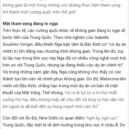
không gian là một trong những con đường thực hiện tham vọng
trở thành một cường quốc trên thế giới”.
Một tham vọng đáng lo ngại
Trên thực tế, các cường quốc khác về không gian đang lo ngại về
bước tiến của Trung Quốc. Theo nhà nghiên cứu Isabelle
Sourbès-Verger, điều khiến Nga bận tâm là Bắc Kinh có “có dự án
chính trị lớn đằng sau chương trình không gian. Trong khi đó, tuy
từ lâu nay trong lĩnh vực này Nga đã có nhiều công nghệ vượt trội
hơn so với Trung Quốc, nhưng lại đang thiếu các dự án chính trị”.
Và trong những năm gần đây, Nga cũng không cho thấy có các
thành tựu lớn nào về chinh phục không gian. Do đó, Matxcơva liên
minh với Bắc Kinh, chẳng hạn trong một dự án cơ bản về mặt
khuất của Mặt trăng. Thế nhưng,
“rủi ro là tụt từ vị trí thứ nhất
xuống thứ hai, điều không mấy dễ chịu đối với lòng tự hào dân tộc
khi người ta đã biết đến sự hùng mạnh thời Liên Xô.”
Còn đối với Ấn Độ, New Delhi có quan điểm
“nghi kỵ, ngờ vực”
Trung Quốc, đặc biệt là về ảnh hưởng trong khu vực ở châu Á. Do