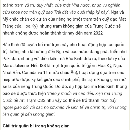
thành trạm vũ trụ duy nhất, của một Nhà nước, phục vụ nghiên
cứu khoa học trên quỹ đạo Trái đất vào cuối thập kỷ này”
. Nga và
Mỹ chắc chắn có dự án của riêng họ (một trạm trên quỹ đạo Mặt
Trăng của Hoa Kỳ), nhưng trạm không gian của Trung Quốc sẽ
nhanh chóng được hoàn thành từ nay đến năm 2022.
Bắc Kinh đã tuyên bố mở trạm này cho hoạt động hợp tác quốc
tế, dường như là hướng đến Nga và các nước đang phát triển như
Pakistan, nhưng với điều kiện mà Bắc Kinh đưa ra, theo lưu ý của
Marc Julienne. Nếu ISS là một trạm quốc tế (gồm Hoa Kỳ, Nga,
Nhật Bản, Canada và 11 nước châu Âu), hoạt động dựa trên các
hiệp ước được ký kết giữa các chính phủ, thì trạm không gian mới
sẽ là của riêng Trung Quốc. Do đó, sự hợp tác mà Bắc Kinh thông
báo sẽ được thực hiện
“theo ý muốn và các điều kiện mà Trung
Quốc đề ra”.
Trạm CSS như vậy có thể sẽ trở thành
“đòn bẩy
ngoại giao đối với các hồ sơ khác về kinh tế và chính trị, vốn không
liên quan gì đến không gian”.
Giải trừ quân bị trong không gian