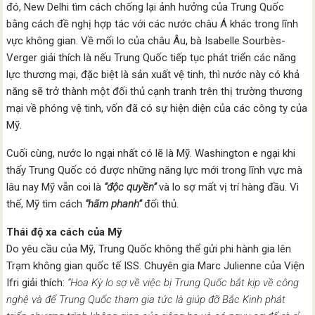
đó, New Delhi tìm cách chống lại ảnh hưởng của Trung Quốc
bằng cách đề nghị hợp tác với các nước châu Á khác trong lĩnh
vực không gian. Về mối lo của châu Âu, bà Isabelle Sourbès-
Verger giải thích là nếu Trung Quốc tiếp tục phát triển các năng
lực thương mại, đặc biệt là sản xuất vệ tinh, thì nước này có khả
năng sẽ trở thành một đối thủ cạnh tranh trên thị trường thương
mại về phóng vệ tinh, vốn đã có sự hiện diện của các công ty của
Mỹ.
Cuối cùng, nước lo ngại nhất có lẽ là Mỹ. Washington e ngại khi
thấy Trung Quốc có được những năng lực mới trong lĩnh vực mà
lâu nay Mỹ vẫn coi là
“độc quyền”
và lo sợ mất vị trí hàng đầu. Vì
thế, Mỹ tìm cách
“hãm phanh”
đối thủ.
Thái độ xa cách của Mỹ
Do yêu cầu của Mỹ, Trung Quốc không thể gửi phi hành gia lên
Trạm không gian quốc tế ISS. Chuyên gia Marc Julienne của Viện
Ifri giải thích:
“Hoa Kỳ lo sợ về việc bị Trung Quốc bắt kịp về công
nghệ và để Trung Quốc tham gia tức là giúp đỡ Bắc Kinh phát