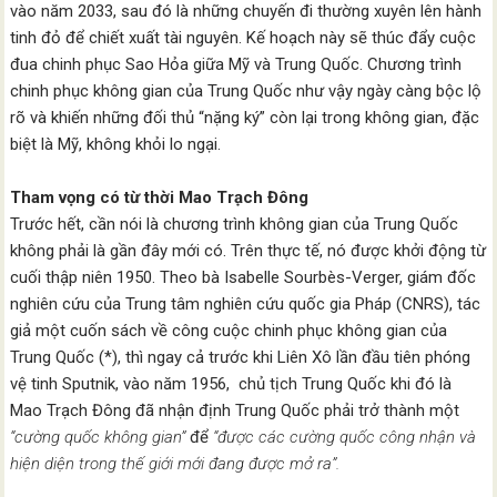
vào năm 2033, sau đó là những chuyến đi thường xuyên lên hành
tinh đỏ để chiết xuất tài nguyên. Kế hoạch này sẽ thúc đẩy cuộc
đua chinh phục Sao Hỏa giữa Mỹ và Trung Quốc. Chương trình
chinh phục không gian của Trung Quốc như vậy ngày càng bộc lộ
rõ và khiến những đối thủ “nặng ký” còn lại trong không gian, đặc
biệt là Mỹ, không khỏi lo ngại.
Tham vọng có từ thời Mao Trạch Đông
Trước hết, cần nói là chương trình không gian của Trung Quốc
không phải là gần đây mới có. Trên thực tế, nó được khởi động từ
cuối thập niên 1950. Theo bà Isabelle Sourbès-Verger, giám đốc
nghiên cứu của Trung tâm nghiên cứu quốc gia Pháp (CNRS), tác
giả một cuốn sách về công cuộc chinh phục không gian của
Trung Quốc (*), thì ngay cả trước khi Liên Xô lần đầu tiên phóng
vệ tinh Sputnik, vào năm 1956, chủ tịch Trung Quốc khi đó là
Mao Trạch Đông đã nhận định Trung Quốc phải trở thành một
“cường quốc không gian”
để
“được các cường quốc công nhận và
hiện diện trong thế giới mới đang được mở ra”.