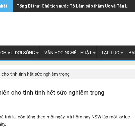
nhật
Ông Trump ký sắc lệnh hạn chế luật 'sinh ở Mỹ là công dân M
Tổng Bí thư, Chủ tịch nước Tô Lâm sắp thăm Úc và Tân Lây 
ỊCH VỤ ĐỜI SỐNG
VĂN HỌC NGHỆ THUẬT
TẠP LỤC
BẠ
 cho tình tình hết sức nghiêm trọng
iến cho tình tình hết sức nghiêm trọng
 trái lại còn tăng theo mỗi ngày. Và hôm nay NSW lập một kỷ lục
ày.