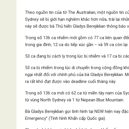
Theo nguồn tin của tờ The Australian, một nguồn tin 
Sydney sẽ bị giới hạn nghiêm khắc hơn nữa, trái lại nh
này sẽ được bà Thủ hiến Gladys Berejiklian thông báo v
Trong số 136 ca nhiễm mới gồm có 77 ca liên quan đến 
trong gia đình, 12 ca do tiếp xúc gần – và 59 ca còn lại
53 ca đang bị cách ly trong lúc bị nhiễm và 17 ca bị cá
53 ca bị nhiễm trong lúc di chuyển trong cộng đồng kh
ngại nhất đối với chính phủ của bà Gladys Berejiklian
ra rất khó đạt được vào deadline cuối tháng này.
Trong số 136 ca mới có 62 ca từ miền tây nam của Sydn
từ vùng North Sydney và 1 từ Nepean Blue Mountain.
Bà Gladys Berejiklian gọi tình hình tại NSW hiện nay đặ
Emergency” (Tình hình Khẩn cấp Quốc gia).