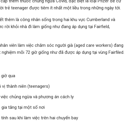
cấp thêm thuốc chủng ngừa Covid, đặc biệt là loại Pfizer để cư
trẻ teenager được tiêm ít nhất một liều trong những ngày tới.
iết thêm là công nhân sống trong hai khu vực Cumberland và
ời khỏi nhà đi làm giống như đang áp dụng tại Fairfield,
à nhân viên làm việc chăm sóc người già (aged care workers) đang
nghiệm mỗi 72 giờ giống như đã được áp dụng tại vùng Fairfiled.
 giờ qua
 vị thành niên (teenagers)
 việc chủng ngừa và phương án cách ly
gia tăng tại một số nơi
tính sau khi làm việc trên hai chuyến bay