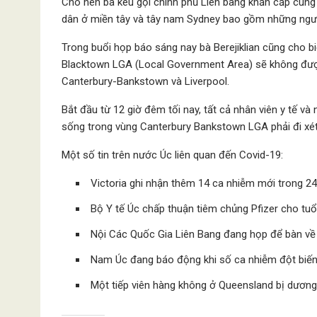
Cho nên bà kêu gọi chính phủ Liên bang khẩn cấp cung 
dân ở miền tây và tây nam Sydney bao gồm những người 
Trong buổi họp báo sáng nay bà Berejiklian cũng cho b
Blacktown LGA (Local Government Area) sẽ không được r
Canterbury-Bankstown và Liverpool.
Bắt đầu từ 12 giờ đêm tối nay, tất cả nhân viên y tế v
sống trong vùng Canterbury Bankstown LGA phải đi xét 
Một số tin trên nước Úc liên quan đến Covid-19:
Victoria ghi nhận thêm 14 ca nhiễm mới trong 24
Bộ Y tế Úc chấp thuận tiêm chủng Pfizer cho tuổi
Nội Các Quốc Gia Liên Bang đang họp để bàn về
Nam Úc đang báo động khi số ca nhiễm đột biến 
Một tiếp viên hàng không ở Queensland bị dương 