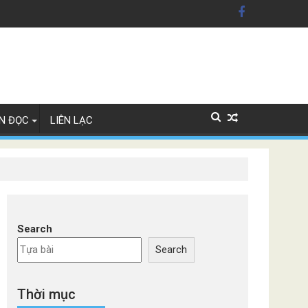
ỹ'
Lan
N ĐỌC
LIÊN LẠC
Search
Search
Thời mục