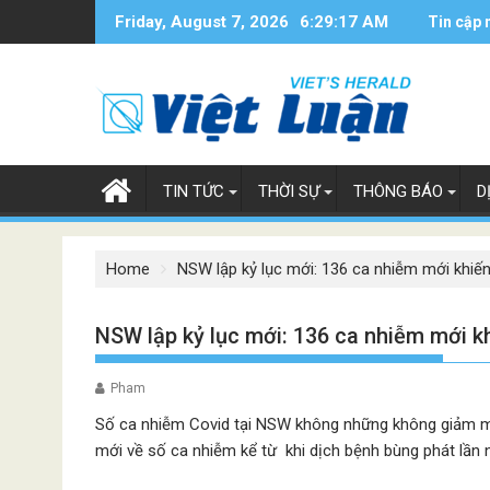
Skip
Friday, August 7, 2026
6:29:18 AM
Tin cập 
to
content
TIN TỨC
THỜI SỰ
THÔNG BÁO
D
Home
NSW lập kỷ lục mới: 136 ca nhiễm mới khiến
NSW lập kỷ lục mới: 136 ca nhiễm mới kh
Pham
Số ca nhiễm Covid tại NSW không những không giảm mà
mới về số ca nhiễm kể từ khi dịch bệnh bùng phát lần n