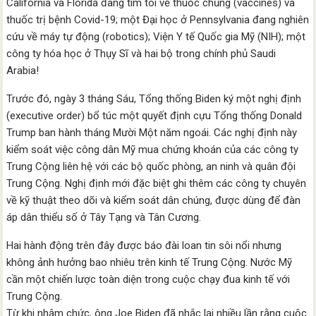
California và Florida đang tìm tòi về thuốc chủng (vaccines) và
thuốc trị bệnh Covid-19; một Đại học ở Pennsylvania đang nghiên
cứu về máy tự động (robotics); Viện Y tế Quốc gia Mỹ (NIH); một
công ty hóa học ở Thụy Sĩ và hai bộ trong chính phủ Saudi
Arabia!
Trước đó, ngày 3 tháng Sáu, Tổng thống Biden ký một nghị định
(executive order) bổ túc một quyết định cựu Tổng thống Donald
Trump ban hành tháng Mười Một năm ngoái. Các nghị định này
kiểm soát việc công dân Mỹ mua chứng khoán của các công ty
Trung Cộng liên hệ với các bộ quốc phòng, an ninh và quân đội
Trung Cộng. Nghị định mới đặc biệt ghi thêm các công ty chuyên
về kỹ thuật theo dõi và kiểm soát dân chúng, được dùng để đàn
áp dân thiểu số ở Tây Tạng và Tân Cương.
Hai hành động trên đây được báo đài loan tin sôi nổi nhưng
không ảnh hưởng bao nhiêu trên kinh tế Trung Cộng. Nước Mỹ
cần một chiến lược toàn diện trong cuộc chạy đua kinh tế với
Trung Cộng.
Từ khi nhậm chức, ông Joe Biden đã nhắc lại nhiều lần rằng cuộc