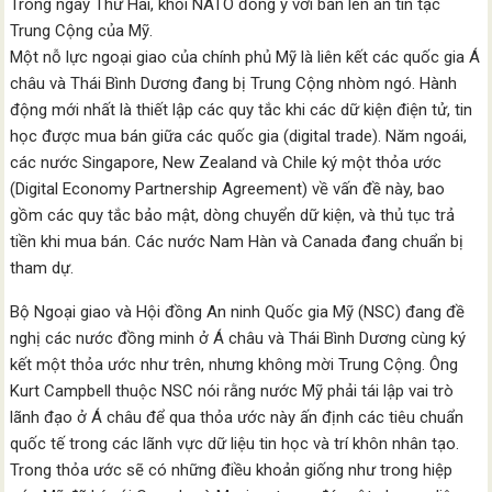
Trong ngày Thứ Hai, khối NATO đồng ý với bản lên án tin tặc
Trung Cộng của Mỹ.
Một nỗ lực ngoại giao của chính phủ Mỹ là liên kết các quốc gia Á
châu và Thái Bình Dương đang bị Trung Cộng nhòm ngó. Hành
động mới nhất là thiết lập các quy tắc khi các dữ kiện điện tử, tin
học được mua bán giữa các quốc gia (digital trade). Năm ngoái,
các nước Singapore, New Zealand và Chile ký một thỏa ước
(Digital Economy Partnership Agreement) về vấn đề này, bao
gồm các quy tắc bảo mật, dòng chuyển dữ kiện, và thủ tục trả
tiền khi mua bán. Các nước Nam Hàn và Canada đang chuẩn bị
tham dự.
Bộ Ngoại giao và Hội đồng An ninh Quốc gia Mỹ (NSC) đang đề
nghị các nước đồng minh ở Á châu và Thái Bình Dương cùng ký
kết một thỏa ước như trên, nhưng không mời Trung Cộng. Ông
Kurt Campbell thuộc NSC nói rằng nước Mỹ phải tái lập vai trò
lãnh đạo ở Á châu để qua thỏa ước này ấn định các tiêu chuẩn
quốc tế trong các lãnh vực dữ liệu tin học và trí khôn nhân tạo.
Trong thỏa ước sẽ có những điều khoản giống như trong hiệp