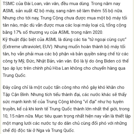
TSMC của Đài Loan, vân vân, đều mua dùng. Trong năm nay
ASML sản xuất 42 bộ máy, sang năm sẽ làm thêm 55 bộ nữa.
Nhưng cho tới nay, Trung Cộng chưa được mua một bộ máy tối
tân nào, mặc dù vẫn được mua các loại máy loại cũ, tổng cộng
bằng 17% số thương vụ của ASML trong năm 2020.
Kỹ thuật đặc biệt của ASML là dùng các tia “tử ngoại cùng cực”
(Extreme ultraviolet, EUV). Nhưng muốn hoàn thành bộ máy tối
tân, họ vẫn phải mua các bộ phận và bản quyền sáng chế từ các
công ty Mỹ, Đức, Nhật Bản, vân vân. Đó là lý do ông Biden có thể
tạo áp lực trên chính phủ Hòa Lan không cho chuyển hàng qua
Trung Quốc.
Đây cũng chỉ là một cuộc tấn công nho nhỏ gây khó khăn cho
Tập Cận Bình. Nhưng tích tiểu thành đại, các nước khác sẽ thấy
sức mạnh kinh tế của Trung Cộng không “vĩ đại” như họ tuyên
truyền, kể cả khi kinh tế Trung Quốc thành lớn nhất thế giới, trong
10, 15 năm nữa. Mục tiêu quan trọng nhất hiện nay vẫn là thiết lập
một mạng lưới các nước tự do dân chủ cùng đối phó với những
chế độ độc tài ở Nga và Trung Quốc.