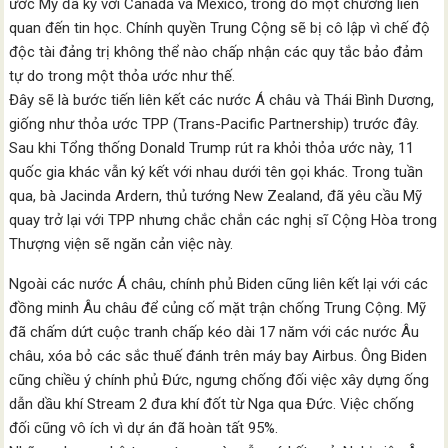
ước Mỹ đã ký với Canada và Mexico, trong đó một chương liên
quan đến tin học. Chính quyền Trung Cộng sẽ bị cô lập vì chế độ
độc tài đảng trị không thể nào chấp nhận các quy tắc bảo đảm
tự do trong một thỏa ước như thế.
Đây sẽ là bước tiến liên kết các nước Á châu và Thái Bình Dương,
giống như thỏa ước TPP (Trans-Pacific Partnership) trước đây.
Sau khi Tổng thống Donald Trump rút ra khỏi thỏa ước này, 11
quốc gia khác vẫn ký kết với nhau dưới tên gọi khác. Trong tuần
qua, bà Jacinda Ardern, thủ tướng New Zealand, đã yêu cầu Mỹ
quay trở lại với TPP nhưng chắc chắn các nghị sĩ Cộng Hòa trong
Thượng viện sẽ ngăn cản việc này.
Ngoài các nước Á châu, chính phủ Biden cũng liên kết lại với các
đồng minh Âu châu để củng cố mặt trận chống Trung Cộng. Mỹ
đã chấm dứt cuộc tranh chấp kéo dài 17 năm với các nước Âu
châu, xóa bỏ các sắc thuế đánh trên máy bay Airbus. Ông Biden
cũng chiều ý chính phủ Đức, ngưng chống đối việc xây dựng ống
dẫn dầu khí Stream 2 đưa khí đốt từ Nga qua Đức. Việc chống
đối cũng vô ích vì dự án đã hoàn tất 95%.