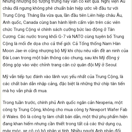
Những nhượng bộ tượng trưng này vẫn có kết quả. Nghị viện Âu
châu đã ngưng không phê chuẩn bản hiệp ước về đầu tư với
Trung Cộng. Tháng Ba vừa qua, lần đầu tiên Liên hiệp châu Âu,
Anh quốc, Canada cùng ban hành lệnh cấm vận trên các viên
chức Trung Cộng vì chính sách cưỡng bức lao động ở Tân
Cương. Các nước trong khối G-7 và NATO cùng tuyên bố Trung
Cộng là mối đe dọa cho cả thế giới. Cả Tổng thống Nam Hàn
Moon Jae-in cũng nhượng bộ Mỹ khi chịu nêu vấn đề an ninh của
Đài Loan trong một bản thông cáo chung, sau khi Mỹ đồng ý
đóng góp vào việc chỉnh trang căn cứ quân đội Mỹ ở Seoul.
Mỹ vẫn tiếp tục đánh vào lãnh vực yếu nhất của Trung Cộng, là
các chất bán dẫn nhập cảng, đặc biệt là những thứ chíp tân tiến
mà họ vẫn phải đi mua.
Trong tuần trước, chính phủ Anh quốc ngăn cản Nexperia, một
công ty Trung Cộng, không cho mua công ty Newport Wafer Fab
ở Wales. Đó là công ty làm chất bán dẫn, một thứ phụ phẩm hiện
đang khan hiếm nhưng cần thiết trong tất cả các thứ dụng cụ,
máy móc, xe cộ có bộ phận vi tính. Nhiều người Anh phản đối