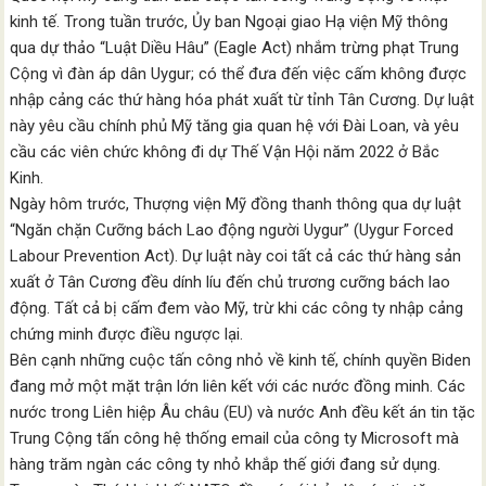
kinh tế. Trong tuần trước, Ủy ban Ngoại giao Hạ viện Mỹ thông
qua dự thảo “Luật Diều Hâu” (Eagle Act) nhắm trừng phạt Trung
Cộng vì đàn áp dân Uygur; có thể đưa đến việc cấm không được
nhập cảng các thứ hàng hóa phát xuất từ tỉnh Tân Cương. Dự luật
này yêu cầu chính phủ Mỹ tăng gia quan hệ với Đài Loan, và yêu
cầu các viên chức không đi dự Thế Vận Hội năm 2022 ở Bắc
Kinh.
Ngày hôm trước, Thượng viện Mỹ đồng thanh thông qua dự luật
“Ngăn chặn Cưỡng bách Lao động người Uygur” (Uygur Forced
Labour Prevention Act). Dự luật này coi tất cả các thứ hàng sản
xuất ở Tân Cương đều dính líu đến chủ trương cưỡng bách lao
động. Tất cả bị cấm đem vào Mỹ, trừ khi các công ty nhập cảng
chứng minh được điều ngược lại.
Bên cạnh những cuộc tấn công nhỏ về kinh tế, chính quyền Biden
đang mở một mặt trận lớn liên kết với các nước đồng minh. Các
nước trong Liên hiệp Âu châu (EU) và nước Anh đều kết án tin tặc
Trung Cộng tấn công hệ thống email của công ty Microsoft mà
hàng trăm ngàn các công ty nhỏ khắp thế giới đang sử dụng.