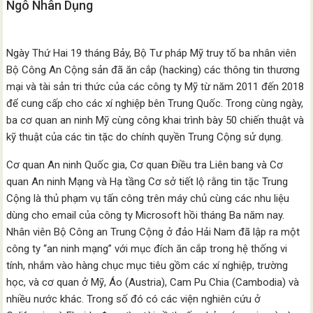
Ngô Nhân Dụng
Ngày Thứ Hai 19 tháng Bảy, Bộ Tư pháp Mỹ truy tố ba nhân viên
Bộ Công An Cộng sản đã ăn cắp (hacking) các thông tin thương
mại và tài sản tri thức của các công ty Mỹ từ năm 2011 đến 2018
để cung cấp cho các xí nghiệp bên Trung Quốc. Trong cùng ngày,
ba cơ quan an ninh Mỹ cùng công khai trình bày 50 chiến thuật và
kỹ thuật của các tin tặc do chính quyền Trung Cộng sử dụng.
Cơ quan An ninh Quốc gia, Cơ quan Điều tra Liên bang và Cơ
quan An ninh Mạng và Hạ tầng Cơ sở tiết lộ rằng tin tặc Trung
Cộng là thủ phạm vụ tấn công trên máy chủ cùng các nhu liệu
dùng cho email của công ty Microsoft hồi tháng Ba năm nay.
Nhân viên Bộ Công an Trung Cộng ở đảo Hải Nam đã lập ra một
công ty “an ninh mạng” với mục đích ăn cắp trong hệ thống vi
tính, nhắm vào hàng chục mục tiêu gồm các xí nghiệp, trường
học, và cơ quan ở Mỹ, Áo (Austria), Cam Pu Chia (Cambodia) và
nhiều nước khác. Trong số đó có các viện nghiên cứu ở