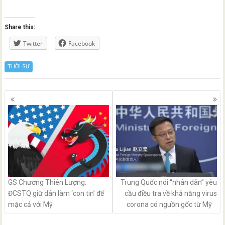
Share this:
Twitter
Facebook
THỜI SỰ
Posts
navigation
GS Chương Thiên Lượng:
Trung Quốc nói “nhân dân” yêu
ĐCSTQ giữ dân làm ‘con tin’ để
cầu điều tra về khả năng virus
mặc cả với Mỹ
corona có nguồn gốc từ Mỹ