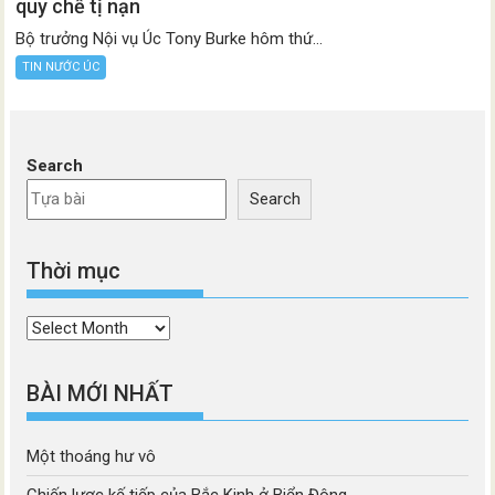
quy chế tị nạn
Bộ trưởng Nội vụ Úc Tony Burke hôm thứ...
TIN NƯỚC ÚC
Search
Search
Thời mục
Thời
mục
BÀI MỚI NHẤT
Một thoáng hư vô
Chiến lược kế tiếp của Bắc Kinh ở Biển Đông