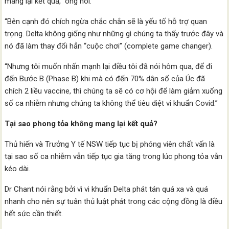
mang lại kết quả,” ông nói.
“Bên cạnh đó chích ngừa chắc chắn sẽ là yếu tố hỗ trợ quan
trọng. Delta không giống như những gì chúng ta thấy trước đây và
nó đã làm thay đổi hẳn “cuộc chơi” (complete game changer).
“Nhưng tôi muốn nhấn mạnh lại điều tôi đã nói hôm qua, để đi
đến Bước B (Phase B) khi mà có đến 70% dân số của Úc đã
chích 2 liều vaccine, thì chúng ta sẽ có cơ hội để làm giảm xuống
số ca nhiễm nhưng chúng ta không thể tiêu diệt vi khuẩn Covid.”
Tại sao phong tỏa không mang lại kết quả?
Thủ hiến và Trưởng Y tế NSW tiếp tục bị phóng viên chất vấn là
tại sao số ca nhiễm vẫn tiếp tục gia tăng trong lúc phong tỏa vẫn
kéo dài.
Dr Chant nói rằng bởi vì vi khuẩn Delta phát tán quá xa và quá
nhanh cho nên sự tuân thủ luật phát trong các cộng đồng là điều
hết sức cần thiết.