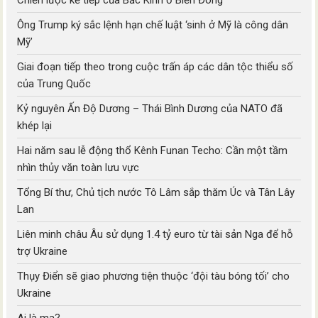
Ông Trump ký sắc lệnh hạn chế luật ‘sinh ở Mỹ là công dân
Mỹ’
Giai đoạn tiếp theo trong cuộc trấn áp các dân tộc thiểu số
của Trung Quốc
Kỷ nguyên Ấn Độ Dương – Thái Bình Dương của NATO đã
khép lại
Hai năm sau lễ động thổ Kênh Funan Techo: Cần một tầm
nhìn thủy văn toàn lưu vực
Tổng Bí thư, Chủ tịch nước Tô Lâm sắp thăm Úc và Tân Lây
Lan
Liên minh châu Âu sử dụng 1.4 tỷ euro từ tài sản Nga để hỗ
trợ Ukraine
Thụy Điển sẽ giao phương tiện thuộc ‘đội tàu bóng tối’ cho
Ukraine
Ai là ma?