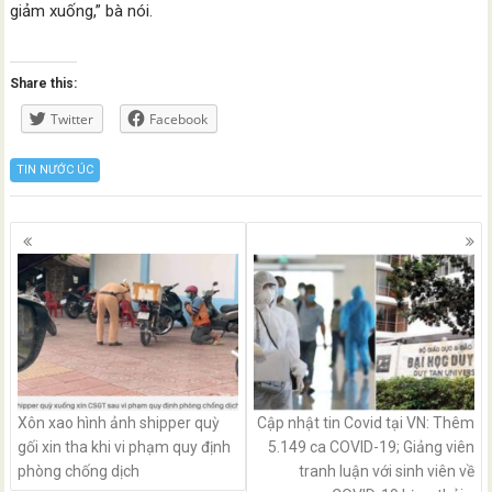
giảm xuống,” bà nói.
Share this:
Twitter
Facebook
TIN NƯỚC ÚC
Posts
navigation
Xôn xao hình ảnh shipper quỳ
Cập nhật tin Covid tại VN: Thêm
gối xin tha khi vi phạm quy định
5.149 ca COVID-19; Giảng viên
phòng chống dịch
tranh luận với sinh viên về