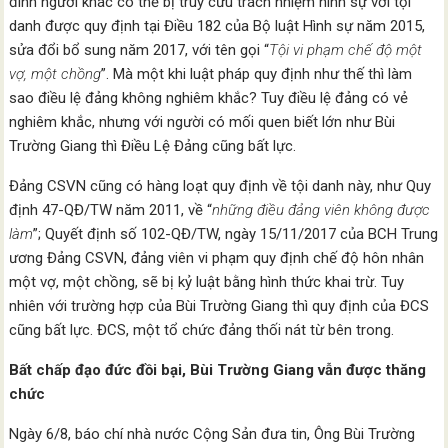
đình người khác có thể bị truy cứu trách nhiệm hình sự với tội
danh được quy định tại Điều 182 của Bộ luật Hình sự năm 2015,
sửa đổi bổ sung năm 2017, với tên gọi “
Tội vi phạm chế độ một
vợ, một chồng
”. Mà một khi luật pháp quy định như thế thì làm
sao điều lệ đảng không nghiêm khắc? Tuy điều lệ đảng có vẻ
nghiêm khắc, nhưng với người có mối quen biết lớn như Bùi
Trường Giang thì Điều Lệ Đảng cũng bất lực.
Đảng CSVN cũng có hàng loạt quy định về tội danh này, như Quy
định 47-QĐ/TW năm 2011, về “
những điều đảng viên không được
làm
”; Quyết định số 102-QĐ/TW, ngày 15/11/2017 của BCH Trung
ương Đảng CSVN, đảng viên vi phạm quy định chế độ hôn nhân
một vợ, một chồng, sẽ bị kỷ luật bằng hình thức khai trừ. Tuy
nhiên với trường hợp của Bùi Trường Giang thì quy định của ĐCS
cũng bất lực. ĐCS, một tổ chức đảng thối nát từ bên trong.
Bất chấp đạo đức đồi bại, Bùi Trường Giang vẫn được thăng
chức
Ngày 6/8, báo chí nhà nước Cộng Sản đưa tin, Ông Bùi Trường