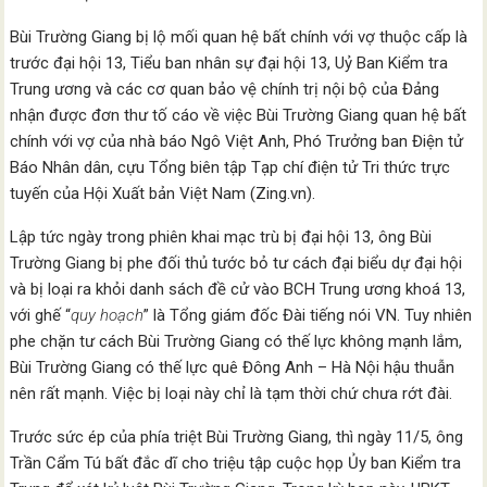
Bùi Trường Giang bị lộ mối quan hệ bất chính với vợ thuộc cấp là
trước đại hội 13, Tiểu ban nhân sự đại hội 13, Uỷ Ban Kiểm tra
Trung ương và các cơ quan bảo vệ chính trị nội bộ của Đảng
nhận được đơn thư tố cáo về việc Bùi Trường Giang quan hệ bất
chính với vợ của nhà báo Ngô Việt Anh, Phó Trưởng ban Điện tử
Báo Nhân dân, cựu Tổng biên tập Tạp chí điện tử Tri thức trực
tuyến của Hội Xuất bản Việt Nam (Zing.vn).
Lập tức ngày trong phiên khai mạc trù bị đại hội 13, ông Bùi
Trường Giang bị phe đối thủ tước bỏ tư cách đại biểu dự đại hội
và bị loại ra khỏi danh sách đề cử vào BCH Trung ương khoá 13,
với ghế “
quy hoạch
” là Tổng giám đốc Đài tiếng nói VN. Tuy nhiên
phe chặn tư cách Bùi Trường Giang có thế lực không mạnh lắm,
Bùi Trường Giang có thế lực quê Đông Anh – Hà Nội hậu thuẫn
nên rất mạnh. Việc bị loại này chỉ là tạm thời chứ chưa rớt đài.
Trước sức ép của phía triệt Bùi Trường Giang, thì ngày 11/5, ông
Trần Cẩm Tú bất đắc dĩ cho triệu tập cuộc họp Ủy ban Kiểm tra