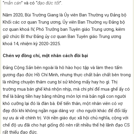
“
mẫn cán
” và có “
đạo đức tốt
”.
Năm 2020, Bùi Trường Giang là Ủy viên Ban Thường vụ Đảng bộ
Khối các cơ quan Trung ương, Ủy viên Ban Thường vụ Đảng bộ
cơ quan khoá IV, Phó Trưởng ban Tuyên giáo Trung ương, kiêm
giữ chức Bí thư Đảng ủy cơ quan Ban Tuyên giáo Trung ương
khoá 14, nhiệm kỳ 2020-2025.
Chén vợ đồng chí, một nhân cách đồi bại
Đảng Cộng Sản bên ngoài là hô hào học tập và làm theo tấm
gương đạo đức Hồ Chí Minh, nhưng thực chất bản chất bên trong
là những chuyện thâm cung bí sử không mấy hay ho gì. Thị
trường mua bán ghế khá nhộn nhịp, mà chi phí để mua ghế ấy có
thể là bằng tiền hay bằng những món lợi mà bản ngã con người
khó cưỡng lại đó là đàn bà. Để tiến thân, một nhân viên có vợ
đẹp đôi khi không ngần ngại dâng vợ cho người khác để đổi lấy
sự ưu ái về chính trị. Với nền giáo dục xã hội chủ nghĩa, cộng với
chế độ ưu đãi cho hạt giống đỏ nên rất nhiều thế hệ lãnh đạo CS
rất thiếu đạo đức.