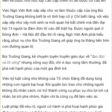
viên và được cho học lớp Cao cấp chính trị để được cơ cấu lên.
Việc Ngô Việt Anh sắp xếp cho vợ làm thuộc cấp của ông Bùi
Trường Giang không biết là vô tình hay cố ý. Chỉ biết rằng, với việc
sắp xếp như vậy mới sinh ra mối quan hệ bất chính mà đến đại
hội 13 người ta đâm đơn tố cáo để triệt hạ. Được người quê ở
Đông Anh – Hà Nội đỡ đầu thì rõ ràng, Ngô Việt Anh phải hiểu
rằng, phục vụ cho Bùi Trường Giang sẽ giúp ông ta thăng tiến trên
con đường quan lộ.
Bùi Trường Giang, kẻ chuyên tuyên truyền giáo dục về “
đạo đức
và lối sống
” nhưng sống suy đồi, chỉ vì dục vọng tầm thường, đã
phá nát hạnh phúc của một gia đình trẻ.
Việc kỷ luật cũng như không của Tổ chức Đảng đã dung túng
những con người bại hoại. Khi quyền lực trao cho những người
không đủ nhân cách, nó trở thành công cụ phục vụ cho lợi ích cá
nhân, lợi ích phe nhóm, thậm chí là công cụ để làm việc ác.
Luật pháp đã nêu rõ, người có hành vi phá hoại hạnh phúc gia