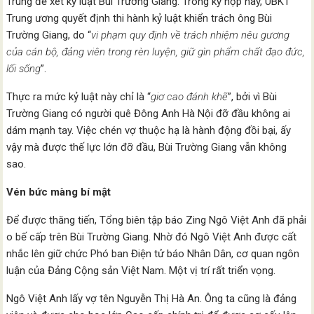
Trung để xét kỷ luật Bùi Trường Giang. Trong kỳ họp này, UBKT
Trung ương quyết định thi hành kỷ luật khiển trách ông Bùi
Trường Giang, do “
vi phạm quy định về trách nhiệm nêu gương
của cán bộ, đảng viên trong rèn luyện, giữ gìn phẩm chất đạo đức,
lối sống
”.
Thực ra mức kỷ luật này chỉ là “
giơ cao đánh khẽ
”, bởi vì Bùi
Trường Giang có người quê Đông Anh Hà Nội đỡ đầu không ai
dám mạnh tay. Việc chén vợ thuộc hạ là hành động đồi bại, ấy
vậy mà được thế lực lớn đỡ đầu, Bùi Trường Giang vẫn không
sao.
Vén bức màng bí mật
Để được thăng tiến, Tổng biên tập báo Zing Ngô Việt Anh đã phải
o bế cấp trên Bùi Trường Giang. Nhờ đó Ngô Việt Anh được cất
nhắc lên giữ chức Phó ban Điện tử báo Nhân Dân, cơ quan ngôn
luận của Đảng Cộng sản Việt Nam. Một vị trí rất triển vọng.
Ngô Việt Anh lấy vợ tên Nguyễn Thị Hà An. Ông ta cũng là đảng