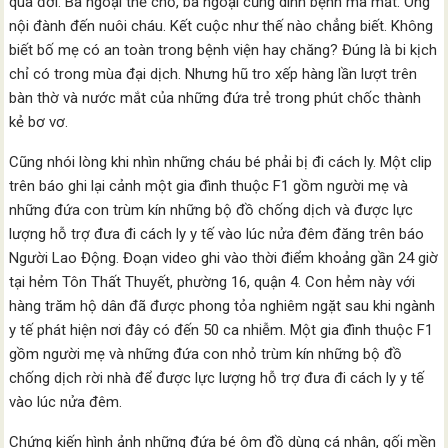
qua đời. Bà ngoại thế chỗ, bà ngoại cũng dính bệnh mà mất. Ông
nội đành đến nuôi cháu. Kết cuộc như thế nào chẳng biết. Không
biết bố mẹ có an toàn trong bệnh viện hay chăng? Đúng là bi kịch
chỉ có trong mùa đại dịch. Nhưng hũ tro xếp hàng lần lượt trên
bàn thờ và nước mắt của những đứa trẻ trong phút chốc thành
kẻ bơ vơ.
Cũng nhói lòng khi nhìn những cháu bé phải bị đi cách ly. Một clip
trên báo ghi lại cảnh một gia đình thuộc F1 gồm người mẹ và
những đứa con trùm kín những bộ đồ chống dịch và được lực
lượng hỗ trợ đưa đi cách ly y tế vào lúc nửa đêm đăng trên báo
Người Lao Động. Đoạn video ghi vào thời điểm khoảng gần 24 giờ
tại hẻm Tôn Thất Thuyết, phường 16, quận 4. Con hẻm này với
hàng trăm hộ dân đã được phong tỏa nghiêm ngặt sau khi ngành
y tế phát hiện nơi đây có đến 50 ca nhiễm. Một gia đình thuộc F1
gồm người mẹ và những đứa con nhỏ trùm kín những bộ đồ
chống dịch rời nhà để được lực lượng hỗ trợ đưa đi cách ly y tế
vào lúc nửa đêm.
Chứng kiến hình ảnh những đứa bé ôm đồ dùng cá nhân, gối mền