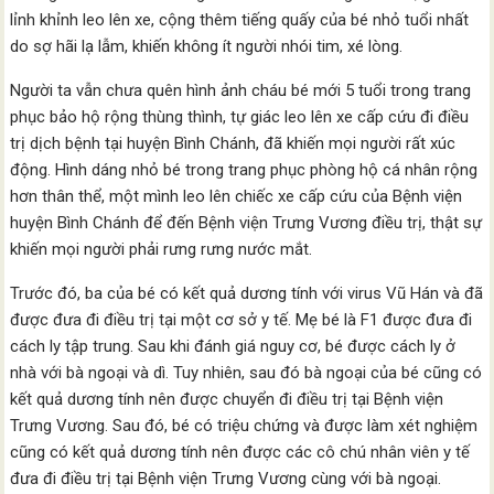
lỉnh khỉnh leo lên xe, cộng thêm tiếng quấy của bé nhỏ tuổi nhất
do sợ hãi lạ lẫm, khiến không ít người nhói tim, xé lòng.
Người ta vẫn chưa quên hình ảnh cháu bé mới 5 tuổi trong trang
phục bảo hộ rộng thùng thình, tự giác leo lên xe cấp cứu đi điều
trị dịch bệnh tại huyện Bình Chánh, đã khiến mọi người rất xúc
động. Hình dáng nhỏ bé trong trang phục phòng hộ cá nhân rộng
hơn thân thể, một mình leo lên chiếc xe cấp cứu của Bệnh viện
huyện Bình Chánh để đến Bệnh viện Trưng Vương điều trị, thật sự
khiến mọi người phải rưng rưng nước mắt.
Trước đó, ba của bé có kết quả dương tính với virus Vũ Hán và đã
được đưa đi điều trị tại một cơ sở y tế. Mẹ bé là F1 được đưa đi
cách ly tập trung. Sau khi đánh giá nguy cơ, bé được cách ly ở
nhà với bà ngoại và dì. Tuy nhiên, sau đó bà ngoại của bé cũng có
kết quả dương tính nên được chuyển đi điều trị tại Bệnh viện
Trưng Vương. Sau đó, bé có triệu chứng và được làm xét nghiệm
cũng có kết quả dương tính nên được các cô chú nhân viên y tế
đưa đi điều trị tại Bệnh viện Trưng Vương cùng với bà ngoại.