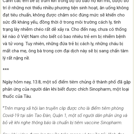
Cảnh các em bé bị trùm kín trong bộ đồ bảo hộ kín mít, được bố
trí ở những nơi thiếu nhiều phương tiện sinh hoạt, ăn uống không
đạt tiêu chuẩn, không được chăm sóc đúng mức sẽ khiến cho
sức đề kháng yếu, đồng thời ở trong môi trường cách ly, tình
trạng lây nhiễm chéo rất dễ xảy ra. Cho đến nay, chưa có thống
kê nào ở Việt Nam cho biết có bao nhiêu trẻ em bị nhiễm bệnh
và tử vong. Tuy nhiên, những đứa trẻ bị cách ly, những cháu bị
mất cha mẹ, ông bà trong cơn đại dịch này sẽ bị sang chấn tâm
lý rất nặng nề.
***
Ngày hôm nay, 13.8, một số điểm tiêm chủng ở thành phố đã gặp
phản ứng của người dân khi biết được chích Sinopharm, một loại
thuốc của Tàu.
“
Trên mạng xã hội lan truyền clip được cho là điểm tiêm phòng
Covid-19 tại sân Tao Đàn, Quận 1, một số người dân phản ứng và
bỏ về khi nghe thông báo là chuẩn bị tiêm vaccine Sinopharm.