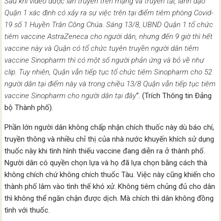
Sau khi video được lan truyền trên mạng và truyền tải, lãnh đạo
Quận 1 xác định có xảy ra sự việc trên tại điểm tiêm phòng Covid-
19 số 1 Huyền Trân Công Chúa. Sáng 13/8, UBND Quận 1 tổ chức
tiêm vaccine AstraZeneca cho người dân, nhưng đến 9 giờ thì hết
vaccine này và Quận có tổ chức tuyên truyền người dân tiêm
vaccine Sinopharm thì có một số người phản ứng và bỏ về như
clip. Tuy nhiên, Quận vẫn tiếp tục tổ chức tiêm Sinopharm cho 52
người dân tại điểm này và trong chiều 13/8 Quận vẫn tiếp tục tiêm
vaccine Sinopharm cho người dân tại đây
“. (Trích Thông tin Đảng
bộ Thành phố).
Phần lớn người dân không chấp nhận chích thuốc này dù báo chí,
truyền thông và nhiều chỉ thị của nhà nước khuyến khích sử dụng
thuốc này khi tình hình thiếu vaccine đang diễn ra ở thành phố.
Người dân có quyền chọn lựa và họ đã lựa chọn bằng cách thà
không chích chứ không chích thuốc Tàu. Việc này cũng khiến cho
thành phố lâm vào tình thế khó xử. Không tiêm chủng đủ cho dân
thì không thể ngăn chận được dịch. Mà chích thì dân không đồng
tình với thuốc.