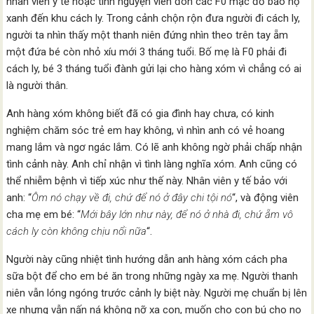
nhân viên y tế hoặc tình nguyện viên đón các F0 mặc đồ bảo hộ
xanh đến khu cách ly. Trong cảnh chộn rộn đưa người đi cách ly,
người ta nhìn thấy một thanh niên đứng nhìn theo trên tay ẵm
một đứa bé còn nhỏ xíu mới 3 tháng tuổi. Bố mẹ là F0 phải đi
cách ly, bé 3 tháng tuổi đành gửi lại cho hàng xóm vì chẳng có ai
là người thân.
Anh hàng xóm không biết đã có gia đình hay chưa, có kinh
nghiệm chăm sóc trẻ em hay không, vì nhìn anh có vẻ hoang
mang lắm và ngơ ngác lắm. Có lẽ anh không ngờ phải chấp nhận
tình cảnh này. Anh chỉ nhận vì tình làng nghĩa xóm. Anh cũng có
thể nhiễm bệnh vì tiếp xúc như thế này. Nhân viên y tế bảo với
anh: “
Ôm nó chạy về đi, chứ để nó ở đây chi tội nó
“, và động viên
cha mẹ em bé: “
Mới bây lớn như này, để nó ở nhà đi, chứ ẵm vô
cách ly còn không chịu nổi nữa
“.
Người này cũng nhiệt tình hướng dẫn anh hàng xóm cách pha
sữa bột để cho em bé ăn trong những ngày xa mẹ. Người thanh
niên vẫn lóng ngóng trước cảnh ly biệt này. Người mẹ chuẩn bị lên
xe nhưng vẫn nấn ná không nỡ xa con, muốn cho con bú cho no