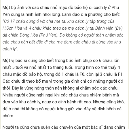
Một bộ ảnh với các cháu nhỏ mặc đồ bảo hộ đi cách ly ở Phú
Yên cũng là hình ảnh nhói lòng. Lãnh đạo địa phương cho biết:
“
Có 17 cháu cùng ở với cha mẹ tại khu cách ly tập trung của
H.Sơn Hòa và 4 cháu khác theo ba mẹ cách ly tại Bệnh viện (BV)
dã chiến Đông Hòa (Phú Yên). Do không có người thân chăm sóc
các cháu nên bất đắc dĩ cha mẹ đem các cháu đi cùng vào khu
cách ly
”.
Một vị bác sĩ cũng cho biết trong bức ảnh chụp có 6 cháu, lớn
nhất 5 tuổi và nhỏ nhất 15 tháng tuổi. Trong hình có thể thấy 4
cháu mặc đồ bảo hộ, trong đó 1 cháu là F0, còn lại 3 cháu là F1.
Các cháu đi theo bố mẹ vì trong gia đình chỉ có những người đó
thôi. Đây là vùng nông thôn nên không ai chăm sóc các cháu.
Nhiều người cũng nghi ngại khi các cháu chưa nhiễm bệnh mà
đưa vào khu cách ly, nguy cơ dính bệnh rất cao. Nhưng cũng khó,
để ở nhà thì không có người trông giữ, vào đây sẽ dính bệnh cả
chùm.
Người ta cũng chưa quên câu chuyện của một bác sĩ đang chăm