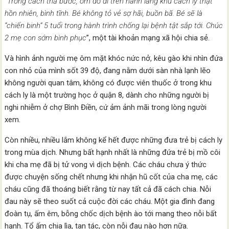
“
Trông cách thả bước, ôm đồ đi trên hành lang khu cách ly thật
hồn nhiên, bình tĩnh. Bé không tỏ vẻ sợ hãi, buồn bã. Bé sẽ là
“chiến binh” 5 tuổi trong hành trình chống lại bệnh tật sắp tới. Chúc
2 mẹ con sớm bình phục
”, một tài khoản mạng xã hội chia sẻ.
Và hình ảnh người mẹ ôm mặt khóc nức nở, kêu gào khi nhìn đứa
con nhỏ của mình sốt 39 độ, đang nằm dưới sàn nhà lạnh lẽo
không người quan tâm, không có được viên thuốc ở trong khu
cách ly là một trường học ở quận 8, dành cho những người bị
nghi nhiễm ở chợ Bình Điền, cứ ảm ảnh mãi trong lòng người
xem.
Còn nhiều, nhiều lắm không kể hết được những đưa trẻ bị cách ly
trong mùa dịch. Nhưng bất hạnh nhất là những đứa trẻ bị mồ côi
khi cha mẹ đã bị tử vong vì dịch bệnh. Các cháu chưa ý thức
được chuyện sống chết nhưng khi nhận hũ cốt của cha mẹ, các
cháu cũng đã thoáng biết rằng từ nay tất cả đã cách chia. Nỗi
đau này sẽ theo suốt cả cuộc đời các cháu. Một gia đình đang
đoàn tụ, ấm êm, bỗng chốc dịch bệnh ào tới mang theo nỗi bất
hạnh. Tổ ấm chia lìa, tan tác, còn nỗi đau nào hơn nữa.