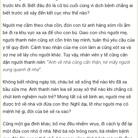
trước khi đi. Biết đâu đó là cữ bú cuối cùng vì dịch bệnh chẳng ai
biết trước sẽ xảy đến kết cục như thế nào?
Người mẹ cầm theo chai cồn, đón con từ anh hàng xóm rồi ẵm
bé đi ra khu vực xa xa để cho con bú. Giao con cho người mẹ,
người thanh niên cũng xịt cồn trên tay mình, tuân thủ yêu cầu của
y tế quy định. Cảnh trao nhận của mẹ con làm ai cũng xót xa và
sợ mẹ sẽ lây cho người khác. Tuy vậy, nhân viên y tế cũng căn
dặn người thanh niên: “
Anh về nhà cũng cẩn thận, né mấy người
xung quanh đi nha
“.
Không biết những ngày tới, cháu bé sẽ sống thế nào khi đã xa
bầu sữa mẹ. Anh thanh niên kia sẽ xoay xở thế nào khi chẳng có
chút kinh nghiệm nuôi trẻ? Mong tất cả sẽ bình an, người mẹ sẽ
được trở về nhà với đứa con thơ. Nghĩ dại, lỡ như người mẹ có
mệnh hệ gì, đời của bé sẽ ra sao?
Cũng một gia đình khác, bố mẹ đều nhiễm virus, đi cách ly để lại
một đứa con nhỏ ở nhà. Nhờ bà nội trông nom, bà nhiễm bệnh