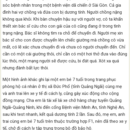
sóc bệnh nhân trong một bệnh viện dã chiến ở Sài Gòn. Cả gia
đình hai vợ chồng và đứa con bị dương tính. Người chồng nặng
không qua khỏi. Khi bàn chuyện hậu sự với người vợ, cô ta khẩn
thiết xin bác sĩ cứu cho con gái của cô cũng đang ở trong tình
trạng nặng. Bác sĩ không tìm ra chỗ để chuyển đi. Người mẹ xin
bác sĩ cho con được chuyển lên chiếc giường mà chồng cô vừa
mất, có lẽ xác chưa chuyển đi và chưa có người chuyển đến. Chỉ
cần có một cái giường thôi, chỉ cần có một hơi thở đưa vào đúng
lúc thôi, một mạng người sẽ được cứu, bi đát quá. Xót xa quá
nhưng đành bất lực thôi.
Một hình ảnh khác ghi lại một em bé 7 tuổi trong trang phục
phòng hộ cá nhân ở thị xã Đức Phổ (tỉnh Quảng Ngãi) cùng mẹ
và anh trai lên xe y tế đi cách ly, cũng gây xúc động cho cộng
đồng mạng. Cha em là tài xế lái xe chở hàng chạy tuyến Quảng
Ngãi-Quảng Ninh, khi đến cổng Bệnh viện Minh An, tỉnh Nghệ An,
sau khi test nhanh, kết quả dương tính 2 lần. Sau đó, mẹ em, anh
trai cùng em bé 7 tuổi trên thuộc trường hợp F1, nên đã theo xe y
tế, chở đi cách ly tập trung trong bộ đồ bảo hộ.