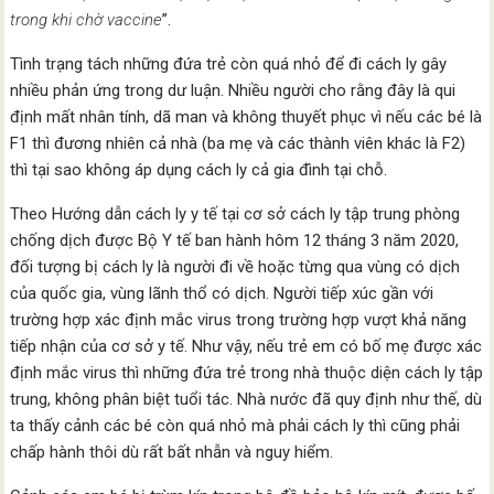
trong khi chờ vaccine
”.
Tình trạng tách những đứa trẻ còn quá nhỏ để đi cách ly gây
nhiều phản ứng trong dư luận. Nhiều người cho rằng đây là qui
định mất nhân tính, dã man và không thuyết phục vì nếu các bé là
F1 thì đương nhiên cả nhà (ba mẹ và các thành viên khác là F2)
thì tại sao không áp dụng cách ly cả gia đình tại chỗ.
Theo Hướng dẫn cách ly y tế tại cơ sở cách ly tập trung phòng
chống dịch được Bộ Y tế ban hành hôm 12 tháng 3 năm 2020,
đối tượng bị cách ly là người đi về hoặc từng qua vùng có dịch
của quốc gia, vùng lãnh thổ có dịch. Người tiếp xúc gần với
trường hợp xác định mắc virus trong trường hợp vượt khả năng
tiếp nhận của cơ sở y tế. Như vậy, nếu trẻ em có bố mẹ được xác
định mắc virus thì những đứa trẻ trong nhà thuộc diện cách ly tập
trung, không phân biệt tuổi tác. Nhà nước đã quy định như thế, dù
ta thấy cảnh các bé còn quá nhỏ mà phải cách ly thì cũng phải
chấp hành thôi dù rất bất nhẫn và nguy hiểm.