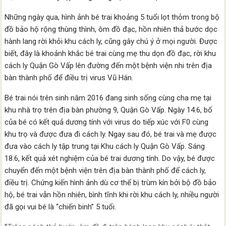
Những ngày qua, hình ảnh bé trai khoảng 5 tuổi lọt thỏm trong bộ
đồ bảo hộ rộng thùng thình, ôm đồ đạc, hồn nhiên thả bước dọc
hành lang rời khỏi khu cách ly, cũng gây chú ý ở mọi người. Được
biết, đây là khoảnh khắc bé trai cùng mẹ thu dọn đồ đạc, rời khu
cách ly Quận Gò Vấp lên đường đến một bệnh viện nhi trên địa
bàn thành phố để điều trị virus Vũ Hán.
Bé trai nói trên sinh năm 2016 đang sinh sống cùng cha mẹ tại
khu nhà trọ trên địa bàn phường 9, Quận Gò Vấp. Ngày 14.6, bố
của bé có kết quả dương tính với virus do tiếp xúc với F0 cùng
khu trọ và được đưa đi cách ly. Ngay sau đó, bé trai và mẹ được
đưa vào cách ly tập trung tại Khu cách ly Quận Gò Vấp. Sáng
18.6, kết quả xét nghiệm của bé trai dương tính. Do vậy, bé được
chuyển đến một bệnh viện trên địa bàn thành phố để cách ly,
điều trị. Chứng kiến hình ảnh dù cơ thể bị trùm kín bởi bộ đồ bảo
hộ, bé trai vẫn hồn nhiên, bình tĩnh khi rời khu cách ly, nhiều người
đã gọi vui bé là “chiến binh” 5 tuổi.