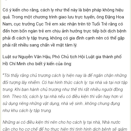
Có ý kiến cho rằng, cách ly như thế này là biện pháp không hiệu
quả. Trong một chương trình giao lưu trực tuyến, ông Đặng Hoa
Nam, cục trưởng Cục Trẻ em xác nhận trên tờ Tuổi Trẻ rằng có
đến hơn bốn ngàn trẻ em chịu ảnh hưởng trực tiếp bởi dịch bệnh
phải đi cách ly tập trung, không có gia đình cạnh nên có thể gặp
phải rất nhiều sang chấn về mặt tâm lý.
Luật sư Nguyễn Văn Hậu, Phó Chủ tịch Hội Luật gia thành phố
Hồ Chí Minh cho biết ý kiến của ông:
“
Tôi thấy rằng chủ trương cách ly hiện nay là để ngăn chặn những
đối tượng lây nhiễm. Có hai hình thức cách ly: tại nhà và tại nơi tập
trung. Khi ban hành chủ trương như thế thì rất nhiều người đồng
tình. Theo tôi, cách ly tại nhà nếu có điều kiện thì vẫn hay hơn vì
sử dụng riêng những vật dụng, nhà vệ sinh…không chung đụng
như khu cách ly tập trung.
Những ai có điều kiện thì nên cho họ cách ly tại nhà, Nhà nước
cần cho họ cơ chế để họ thực hiện thì tình hình dịch bệnh sẽ giảm