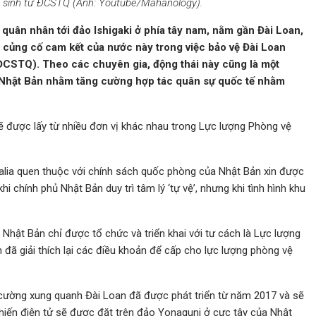
a sinh tử ĐCSTQ (Ảnh: Youtube/Mahanology).
quân nhân tới đảo Ishigaki ở phía tây nam, nằm gần Đài Loan,
 củng cố cam kết của nước này trong việc bảo vệ Đài Loan
CSTQ). Theo các chuyên gia, động thái này cũng là một
a Nhật Bản nhằm tăng cường hợp tác quân sự quốc tế nhằm
sẽ được lấy từ nhiều đơn vị khác nhau trong Lực lượng Phòng vệ
ia quen thuộc với chính sách quốc phòng của Nhật Bản xin được
i chính phủ Nhật Bản duy trì tâm lý ‘tự vệ’, nhưng khi tình hình khu
ội Nhật Bản chỉ được tổ chức và triển khai với tư cách là Lực lượng
 đã giải thích lại các điều khoản để cấp cho lực lượng phòng vệ
 cường xung quanh Đài Loan đã được phát triển từ năm 2017 và sẽ
iến điện tử sẽ được đặt trên đảo Yonaguni ở cực tây của Nhật