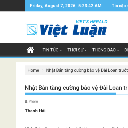
Skip
Friday, August 7, 2026
5:23:43 AM
Tin cập 
to
content
TIN TỨC
THỜI SỰ
THÔNG BÁO
D
Home
Nhật Bản tăng cường bảo vệ Đài Loan trướ
Nhật Bản tăng cường bảo vệ Đài Loan t
Pham
Thanh Hải