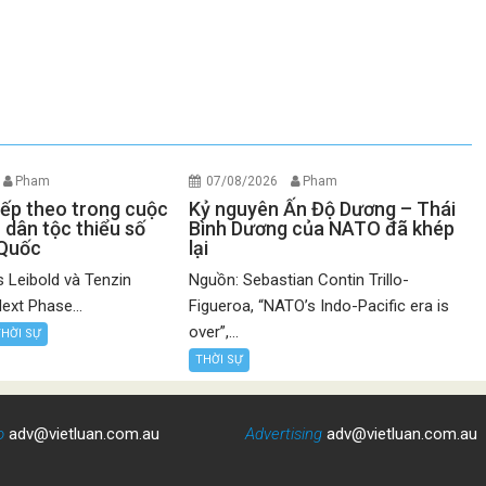
Pham
07/08/2026
Pham
iếp theo trong cuộc
Kỷ nguyên Ấn Độ Dương – Thái
 dân tộc thiểu số
Bình Dương của NATO đã khép
 Quốc
lại
 Leibold và Tenzin
Nguồn: Sebastian Contin Trillo-
ext Phase...
Figueroa, “NATO’s Indo-Pacific era is
over”,...
THỜI SỰ
THỜI SỰ
o
adv@vietluan.com.au
Advertising
adv@vietluan.com.au