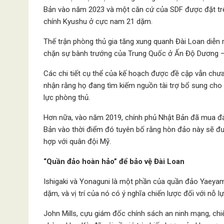
Bản vào năm 2023 và một căn cứ của SDF được đặt tr
chính Kyushu ở cực nam 21 dặm.
Thế trận phòng thủ gia tăng xung quanh Đài Loan diễn
chặn sự bành trướng của Trung Quốc ở Ấn Độ Dương – 
Các chi tiết cụ thể của kế hoạch được đề cập vẫn ch
nhận rằng họ đang tìm kiếm nguồn tài trợ bổ sung cho 
lực phòng thủ.
Hơn nữa, vào năm 2019, chính phủ Nhật Bản đã mua đả
Bản vào thời điểm đó tuyên bố rằng hòn đảo này sẽ đư
hợp với quân đội Mỹ.
“Quần đảo hoàn hảo” để bảo vệ Đài Loan
Ishigaki và Yonaguni là một phần của quần đảo Yaeyam
dặm, và vị trí của nó có ý nghĩa chiến lược đối với nỗ 
John Mills, cựu giám đốc chính sách an ninh mạng, ch