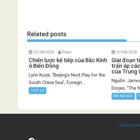
Related posts
07/08/2026
Pham
07/08/2026
Chiến lược kế tiếp của Bắc Kinh
Giai đoạn t
ở Biển Đông
trấn áp các
của Trung
Lynn Kuok, “Beijing’s Next Play for the
Nguồn: James
South China Sea”, Foreign...
Dorjee, “The N
THỜI SỰ
BÀI NỔI BẬT
Quảng cá