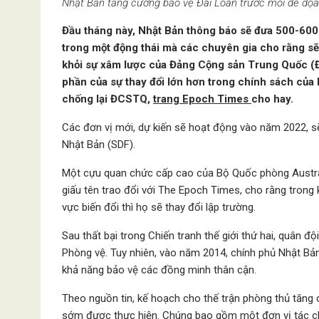
Nhật Bản tăng cường bảo vệ Đài Loan trước mối đe dọ
Đầu tháng này, Nhật Bản thông báo sẽ đưa 500-600 
trong một động thái mà các chuyên gia cho rằng sẽ
khỏi sự xâm lược của Đảng Cộng sản Trung Quốc (Đ
phần của sự thay đổi lớn hơn trong chính sách củ
chống lại ĐCSTQ,
trang Epoch Times
cho hay.
Các đơn vị mới, dự kiến ​​sẽ hoạt động vào năm 2022, 
Nhật Bản (SDF).
Một cựu quan chức cấp cao của Bộ Quốc phòng Austral
giấu tên trao đổi với The Epoch Times, cho rằng trong kh
vực biến đổi thì họ sẽ thay đổi lập trường.
Sau thất bại trong Chiến tranh thế giới thứ hai, quân đ
Phòng vệ. Tuy nhiên, vào năm 2014, chính phủ Nhật Bản
khả năng bảo vệ các đồng minh thân cận.
Theo nguồn tin, kế hoạch cho thế trận phòng thủ tăng
sớm được thực hiện. Chúng bao gồm một đơn vị tác ch