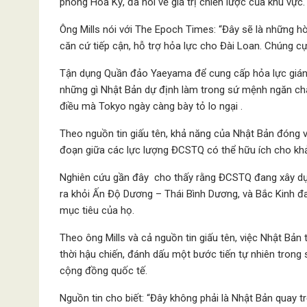
phòng Hoa Kỳ, đã nói về giá trị chiến lược của khu vực.
Ông Mills nói với The Epoch Times: “Đây sẽ là những 
căn cứ tiếp cận, hỗ trợ hỏa lực cho Đài Loan. Chúng cự
Tận dụng Quần đảo Yaeyama để cung cấp hỏa lực gián ti
những gì Nhật Bản dự định làm trong sứ mệnh ngăn c
điều mà Tokyo ngày càng bày tỏ lo ngại .
Theo nguồn tin giấu tên, khả năng của Nhật Bản đóng 
đoạn giữa các lực lượng ĐCSTQ có thể hữu ích cho khả
Nghiên cứu gần đây cho thấy rằng ĐCSTQ đang xây dựn
ra khỏi Ấn Độ Dương – Thái Bình Dương, và Bắc Kinh đ
mục tiêu của họ.
Theo ông Mills và cả nguồn tin giấu tên, việc Nhật Bản
thời hậu chiến, đánh dấu một bước tiến tự nhiên trong 
cộng đồng quốc tế.
Nguồn tin cho biết: “Đây không phải là Nhật Bản quay tr