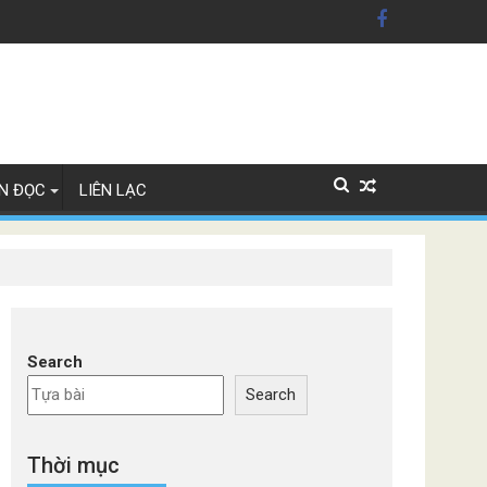
ỹ'
Lan
N ĐỌC
LIÊN LẠC
Search
Search
Thời mục