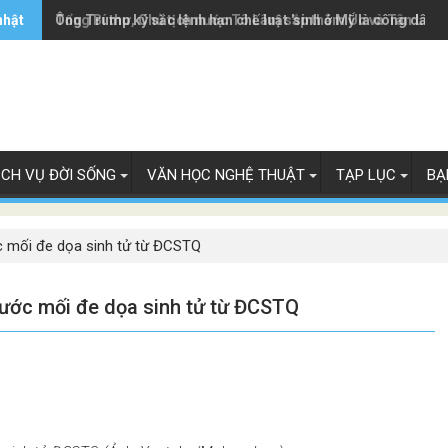
nhật
Ông Trump ký sắc lệnh hạn chế luật 'sinh ở Mỹ là công dân M
Tổng Bí thư, Chủ tịch nước Tô Lâm sắp thăm Úc và Tân Lây 
ỊCH VỤ ĐỜI SỐNG
VĂN HỌC NGHỆ THUẬT
TẠP LỤC
BẠ
c mối đe dọa sinh tử từ ĐCSTQ
rước mối đe dọa sinh tử từ ĐCSTQ