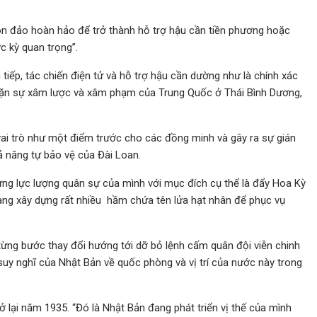
hòn đảo hoàn hảo để trở thành hỗ trợ hậu cần tiền phương hoặc
c kỳ quan trọng”.
ếp, tác chiến điện tử và hỗ trợ hậu cần dường như là chính xác
hặn sự xâm lược và xâm phạm của Trung Quốc ở Thái Bình Dương,
vai trò như một điểm trước cho các đồng minh và gây ra sự gián
 năng tự bảo vệ của Đài Loan.
g lực lượng quân sự của mình với mục đích cụ thể là đẩy Hoa Kỳ
ang xây dựng rất nhiều hầm chứa tên lửa hạt nhân để phục vụ
 từng bước thay đổi hướng tới dỡ bỏ lệnh cấm quân đội viễn chinh
suy nghĩ của Nhật Bản về quốc phòng và vị trí của nước này trong
ở lại năm 1935. “Đó là Nhật Bản đang phát triển vị thế của mình