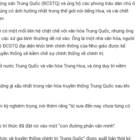
g Cộng sản Trung Quốc (ĐCSTQ) và ủng hộ các phong trào dân chủ ở
úng có ảnh hưởng nhất trong thế giới nói tiếng Hoa, và cái chết
ồn.
 có một mối liên hệ chặt chẽ với văn hóa Trung Quốc, nhưng ông
các sử gia bình thường dễ rơi vào. Ông là một nhà văn hóa, người
 độ ĐCSTQ đại diện khỏi tính chính thống của Nho giáo được kế
uyền thống sẽ kiềm chế sự chính thống về chính trị.
ất nước Trung Quốc và văn hóa Trung Hoa, và ông duy trì niềm
ững gì xấu nhất trong văn hóa truyền thống Trung Quốc sau khi
ực kỳ nghiêm trọng, nói thêm rằng “từ xưa đến nay, chưa từng có
 trí thức đã đặt nó vào một “con đường phản văn minh”.
thức và truyền thống chính trị Trung Quốc” được xuất bản thời kỳ