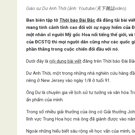
Giáo sư Dư Anh Thời (ảnh: Youtube/天下雜誌video).
Ban biên tập tờ
Thời báo Đài Bắc
đã đăng tải bài vi
mang tính cảnh tỉnh cao đối với sự nguy hiểm củ
một nhân sĩ người Mỹ gốc Hoa nổi tiếng thế giới, và 
của ĐCSTQ thì mọi người dân cũng như các quốc gia t
phần thắng trong cuộc chiến đối đầu với nó.
Dưới đây là
nội dung bài viết
đăng trên Thời báo Đài Bắc
Dư Anh Thời, một trong những nhà nghiên cứu hàng đầu 
riêng ở New Jersey vào ngày 1/8 ở tuổi 91.
Ông Dư là chuyên gia về lịch sử tư tưởng và văn hóa T
ấn phẩm của mình.
Trong số nhiều giải thưởng của ông có Giải thưởng Jo
lĩnh vực Trung Hoa học mà ông đã giành được vào năm
Ngoài những hiểu biết sâu rộng về học vấn của mình, 