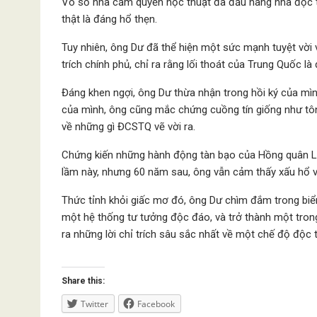
Vô số nhà cầm quyền học thuật đã đầu hàng nhà độc tà
thật là đáng hổ thẹn.
Tuy nhiên, ông Dư đã thể hiện một sức mạnh tuyệt vời 
trích chính phủ, chỉ ra rằng lối thoát của Trung Quốc 
Đáng khen ngợi, ông Dư thừa nhận trong hồi ký của mìn
của mình, ông cũng mắc chứng cuồng tín giống như tôn 
về những gì ĐCSTQ vẽ vời ra.
Chứng kiến ​​những hành động tàn bạo của Hồng quân 
lầm này, nhưng 60 năm sau, ông vẫn cảm thấy xấu hổ về
Thức tỉnh khỏi giấc mơ đó, ông Dư chìm đắm trong biển 
một hệ thống tư tưởng độc đáo, và trở thành một trong
ra những lời chỉ trích sâu sắc nhất về một chế độ độc t
Share this:
Twitter
Facebook