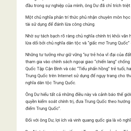
đầu trong sự nghiệp của mình, ông Dư đã chỉ trích tr
Một chủ nghĩa phản trí thức phủ nhận chuyên môn học t
tài sử dụng để đánh lừa công chúng.
Nhờ sự tách bạch rõ ràng chủ nghĩa chính trị khỏi vă
lừa dối bởi chủ nghĩa dân tộc và “giấc mơ Trung Quốc
Những tư tưởng như giữ vững “sự trẻ hóa vĩ đại của đấ
tham gia vào chính sách ngoại giao “chiến lang” chống
Quốc Tập Cận Bình và các “Tiểu phấn hồng” trẻ tuổi, h
Trung Quốc trên Internet sử dụng để ngụy trang cho th
nghĩa dân tộc Trung Quốc.
Ông Dư hiểu tất cả những điều này và cảnh báo thế giớ
quyền kiểm soát chính trị, đưa Trung Quốc theo hướng 
điểm Trung Quốc”.
Đối với ông Dư, lợi ích và vinh quang quốc gia là vô ngh