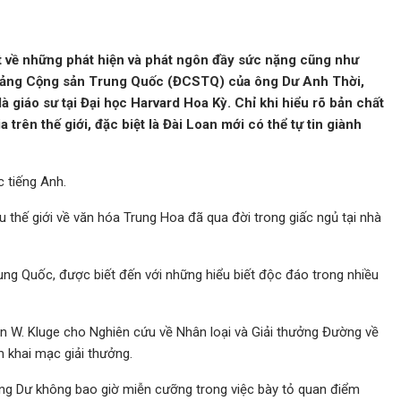
ết về những phát hiện và phát ngôn đầy sức nặng cũng như
a Đảng Cộng sản Trung Quốc (ĐCSTQ) của ông Dư Anh Thời,
là giáo sư tại Đại học Harvard Hoa Kỳ. Chỉ khi hiểu rõ bản chất
rên thế giới, đặc biệt là Đài Loan mới có thể tự tin giành
 tiếng Anh.
thế giới về văn hóa Trung Hoa đã qua đời trong giấc ngủ tại nhà
rung Quốc, được biết đến với những hiểu biết độc đáo trong nhiều
hn W. Kluge cho Nghiên cứu về Nhân loại và Giải thưởng Đường về
 khai mạc giải thưởng.
ông Dư không bao giờ miễn cưỡng trong việc bày tỏ quan điểm