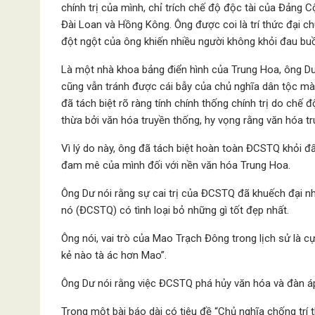
chính trị của mình, chỉ trích chế độ độc tài của Đản
Đài Loan và Hồng Kông. Ông được coi là trí thức đại ch
đột ngột của ông khiến nhiều người không khỏi đau bu
Là một nhà khoa bảng điển hình của Trung Hoa, ông Dư
cũng vẫn tránh được cái bẫy của chủ nghĩa dân tộc mà 
đã tách biệt rõ ràng tính chính thống chính trị do chế
thừa bởi văn hóa truyền thống, hy vọng rằng văn hóa tr
Vì lý do này, ông đã tách biệt hoàn toàn ĐCSTQ khỏi đ
đam mê của mình đối với nền văn hóa Trung Hoa.
Ông Dư nói rằng sự cai trị của ĐCSTQ đã khuếch đại nh
nó (ĐCSTQ) có tình loại bỏ những gì tốt đẹp nhất.
Ông nói, vai trò của Mao Trạch Đông trong lịch sử là c
kẻ nào tà ác hơn Mao”.
Ông Dư nói rằng việc ĐCSTQ phá hủy văn hóa và đàn áp
Trong một bài báo dài có tiêu đề “Chủ nghĩa chống trí 