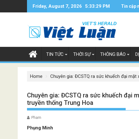
Skip
Friday, August 7, 2026
5:33:30 PM
Tin cập 
to
content
TIN TỨC
THỜI SỰ
THÔNG BÁO
D
Home
Chuyên gia: ĐCSTQ ra sức khuếch đại mặt x
Chuyên gia: ĐCSTQ ra sức khuếch đại mặ
truyền thống Trung Hoa
Pham
Phụng Minh