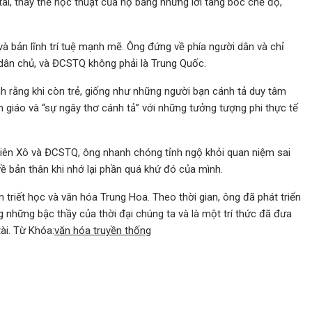
i, thay thế học thuật của họ bằng những lời tâng bốc chế độ,
và bản lĩnh trí tuệ mạnh mẽ. Ông đứng về phía người dân và chỉ
là dân chủ, và ĐCSTQ không phải là Trung Quốc.
h rằng khi còn trẻ, giống như những người bạn cánh tả duy tâm
giáo và “sự ngây thơ cánh tả” với những tưởng tượng phi thực tế
Liên Xô và ĐCSTQ, ông nhanh chóng tỉnh ngộ khỏi quan niệm sai
 bản thân khi nhớ lại phần quá khứ đó của mình.
triết học và văn hóa Trung Hoa. Theo thời gian, ông đã phát triển
 những bậc thầy của thời đại chúng ta và là một trí thức đã đưa
ài. Từ Khóa:
văn hóa truyền thống