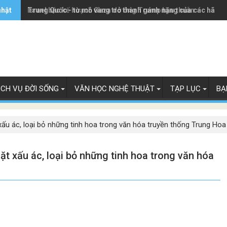
nhật
Trung Quốc - từ mỏ vàng trở thành gánh nặng của các hãng 
Israel bác kế hoạch Gaza do ông Trump hậu thuẫn
ỊCH VỤ ĐỜI SỐNG
VĂN HỌC NGHỆ THUẬT
TẠP LỤC
BẠ
ấu ác, loại bỏ những tinh hoa trong văn hóa truyền thống Trung Hoa
t xấu ác, loại bỏ những tinh hoa trong văn hóa