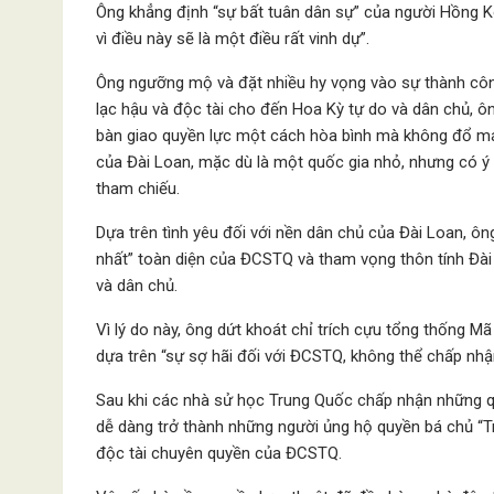
Ông khẳng định “sự bất tuân dân sự” của người Hồng K
vì điều này sẽ là một điều rất vinh dự”.
Ông ngưỡng mộ và đặt nhiều hy vọng vào sự thành côn
lạc hậu và độc tài cho đến Hoa Kỳ tự do và dân chủ, ô
bàn giao quyền lực một cách hòa bình mà không đổ máu
của Đài Loan, mặc dù là một quốc gia nhỏ, nhưng có ý
tham chiếu.
Dựa trên tình yêu đối với nền dân chủ của Đài Loan, ôn
nhất” toàn diện của ĐCSTQ và tham vọng thôn tính Đài
và dân chủ.
Vì lý do này, ông dứt khoát chỉ trích cựu tổng thống M
dựa trên “sự sợ hãi đối với ĐCSTQ, không thể chấp nh
Sau khi các nhà sử học Trung Quốc chấp nhận những q
dễ dàng trở thành những người ủng hộ quyền bá chủ “T
độc tài chuyên quyền của ĐCSTQ.