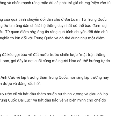
ông và nhấn mạnh rằng mặc dù sẽ phải trả giá nhưng “việc vào tù
g của quá trình chuyển đổi dân chủ ở Đài Loan. Từ Trung Quốc
ng Dư tin rằng dân chủ là hệ thống duy nhất có thể bảo đảm sự
. Từ quan điểm này, ông tin rằng quá trình chuyển đổi dân chủ
 nghĩa to lớn đối với Trung Quốc và có thể dùng như một điểm
g đã kêu gọi bảo vệ đất nước trước chiến lược “mặt trận thống
 Loan, gọi đây là nơi cuối cùng mà người Hoa có thể hưởng tự do
ã Anh Cửu về lập trường thân Trung Quốc, nói rằng lập trường này
ận được và đáng xấu hổ”.
uy ước cũ và bắt đầu thèm muốn sự thịnh vượng và giàu có, họ
rung Quốc Đại Lục” và bắt đầu bảo vệ và biện minh cho chế độ