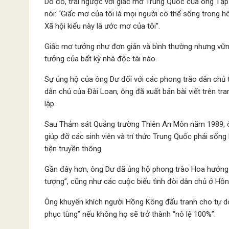
Do đó, trái ngược với giấc mơ Trung Quốc của ông Tập
nói: “Giấc mơ của tôi là mọi người có thể sống trong h
Xã hội kiểu này là ước mơ của tôi”.
Giấc mơ tưởng như đơn giản và bình thường nhưng vững
tưởng của bất kỳ nhà độc tài nào.
Sự ủng hộ của ông Dư đối với các phong trào dân chủ t
dân chủ của Đài Loan, ông đã xuất bản bài viết trên t
lập.
Sau Thảm sát Quảng trường Thiên An Môn năm 1989, ôn
giúp đỡ các sinh viên và trí thức Trung Quốc phải sốn
tiện truyền thông.
Gần đây hơn, ông Dư đã ủng hộ phong trào Hoa hướng 
tượng”, cũng như các cuộc biểu tình đòi dân chủ ở Hồ
Ông khuyến khích người Hồng Kông đấu tranh cho tự do 
phục tùng” nếu không họ sẽ trở thành “nô lệ 100%”.