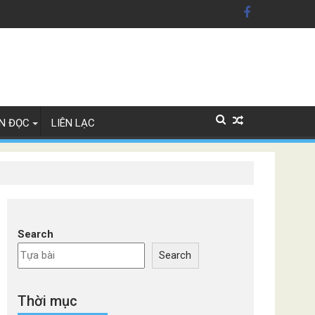
xe Đức
N ĐỌC
LIÊN LẠC
Search
Search
Thời mục