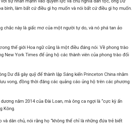
 với sự nhấn mạnh vào quyền lực và chủ nghĩa dân tộc, ông Dư
òa bình, làm bất cứ điều gì họ muốn và nói bất cứ điều gì họ muốn.
 chắc này là giấc mơ của một người tự do, và nó phá tan ảo
rong thế giới Hoa ngữ cũng là một điều đáng nói. Về phong trào
rang New York Times để ủng hộ các thành viên của phong trào đối
g Dư đã gây quỹ để thành lập Sáng kiến ​​Princeton China nhằm
g lưu vong, đồng thời đăng các quảng cáo ủng hộ trên các phương
dương năm 2014 của Đài Loan, mà ông ca ngợi là “cực kỳ ấn
ng Kông.
và dân chủ, nói rằng họ “không thể chỉ là những đứa trẻ biết