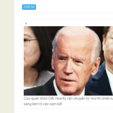
THỜI SỰ
Posts
navigation
Cựu quan chức CIA: Hoa Kỳ cần chuyển từ ‘mơ hồ chiến l
sang làm rõ các cam kết