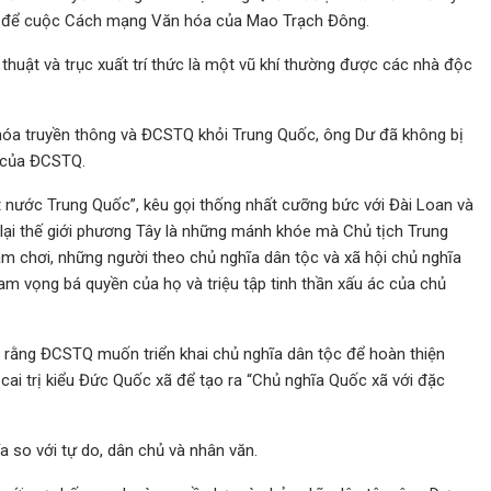
iệt để cuộc Cách mạng Văn hóa của Mao Trạch Đông.
huật và trục xuất trí thức là một vũ khí thường được các nhà độc
n hóa truyền thông và ĐCSTQ khỏi Trung Quốc, ông Dư đã không bị
” của ĐCSTQ.
t nước Trung Quốc”, kêu gọi thống nhất cưỡng bức với Đài Loan và
 lại thế giới phương Tây là những mánh khóe mà Chủ tịch Trung
am chơi, những người theo chủ nghĩa dân tộc và xã hội chủ nghĩa
am vọng bá quyền của họ và triệu tập tinh thần xấu ác của chủ
i rằng ĐCSTQ muốn triển khai chủ nghĩa dân tộc để hoàn thiện
cai trị kiểu Đức Quốc xã để tạo ra “Chủ nghĩa Quốc xã với đặc
ĩa so với tự do, dân chủ và nhân văn.