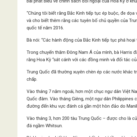
bài phát biểu về chính sách đối ngoại của Hoa Kỳ ở kh
“Chúng tôi biết rằng Bắc Kinh tiếp tục ép buộc, đe dọa 
và cho biết thêm rằng các tuyên bố chủ quyền của Trun
quốc tế năm 2016.
Bà nói: “Các hành động của Bắc Kinh tiếp tục phá hoại t
Trong chuyến thăm Đông Nam Á của mình, bà Harris đã 
rằng Hoa Kỳ “sát cánh với các đồng minh và đối tác củ
Trung Quốc đã thường xuyên chèn ép các nước khác tr
chấp.
Vào tháng 7 năm ngoái, hơn một chục ngư dân Việt Nam
Quốc đâm. Vào tháng Giêng, một ngư dân Philippines ch
đường đến khu vực đánh cá gần một hòn đảo do Manila
Vào tháng 3, hơn 200 tàu Trung Quốc – được cho là của
đá ngầm Whitsun.