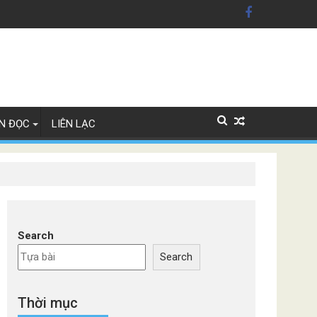
n Mỹ'
ây Lan
N ĐỌC
LIÊN LẠC
Search
Search
Thời mục