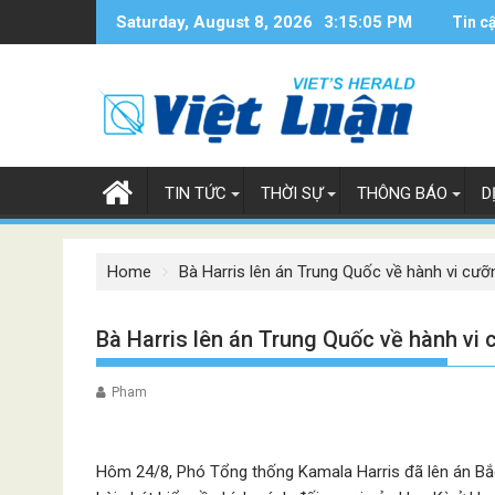
Skip
Saturday, August 8, 2026
3:15:05 PM
Tin c
to
content
TIN TỨC
THỜI SỰ
THÔNG BÁO
D
Home
Bà Harris lên án Trung Quốc về hành vi cư
Bà Harris lên án Trung Quốc về hành vi
Pham
Hôm 24/8, Phó Tổng thống Kamala Harris đã lên án Bắc 