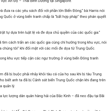
u vực Ấn Độ – Thái Bình Dương tại Singapore.
và đưa ra các yêu sách đối với phần lớn Biển Đông,” bà Harris nói
g Quốc ở vùng biển tranh chấp là “bất hợp pháp” theo phán quyết
rật tự dựa trên luật lệ và đe dọa chủ quyền của các quốc gia.”
tìm cách trấn an các quốc gia cùng chí hướng trong khu vực, nói
a chúng tôi” khi đối mặt với các mối đe dọa từ Trung Quốc.
ong khu vực tiếp cận các ngư trường ở vùng biển Đông tranh
 đã bị buộc phải nhảy khỏi tàu cá của họ sau khi bị tàu Trung
o biết anh ta đã bị Cảnh sát biển Trung Quốc chặn khi đang trên
 quản lý.
 lực lượng dân quân hàng hải của Bắc Kinh – đã neo đậu tại Bãi