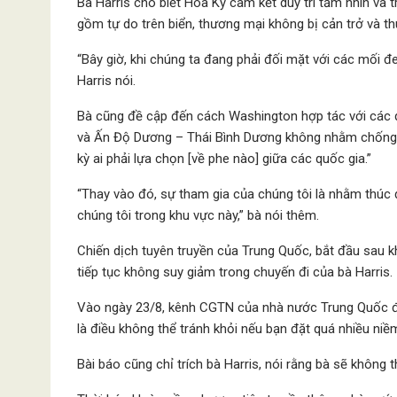
Bà Harris cho biết Hoa Kỳ cam kết duy trì tầm nhìn và 
gồm tự do trên biển, thương mại không bị cản trở và t
“Bây giờ, khi chúng ta đang phải đối mặt với các mối đe
Harris nói.
Bà cũng đề cập đến cách Washington hợp tác với các 
và Ấn Độ Dương – Thái Bình Dương không nhằm chống lạ
kỳ ai phải lựa chọn [về phe nào] giữa các quốc gia.”
“Thay vào đó, sự tham gia của chúng tôi là nhằm thúc 
chúng tôi trong khu vực này,” bà nói thêm.
Chiến dịch tuyên truyền của Trung Quốc, bắt đầu sau k
tiếp tục không suy giảm trong chuyến đi của bà Harris.
Vào ngày 23/8, kênh CGTN của nhà nước Trung Quốc đã x
là điều không thể tránh khỏi nếu bạn đặt quá nhiều niề
Bài báo ​​cũng chỉ trích bà Harris, nói rằng bà sẽ không