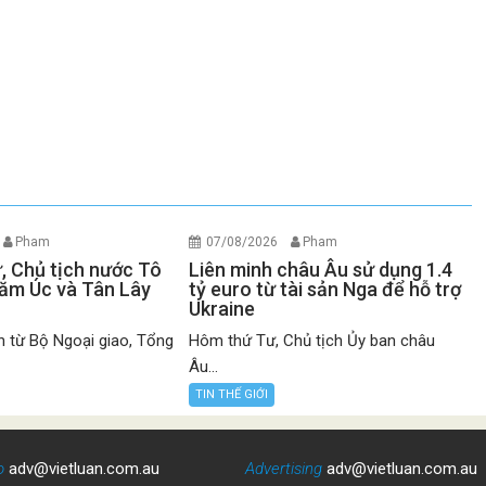
Pham
07/08/2026
Pham
ư, Chủ tịch nước Tô
Liên minh châu Âu sử dụng 1.4
ăm Úc và Tân Lây
tỷ euro từ tài sản Nga để hỗ trợ
Ukraine
n từ Bộ Ngoại giao, Tổng
Hôm thứ Tư, Chủ tịch Ủy ban châu
Âu...
TIN THẾ GIỚI
o
adv@vietluan.com.au
Advertising
adv@vietluan.com.au