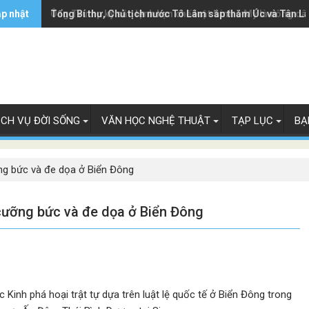
ập nhật
Ông Trump ký sắc lệnh hạn chế luật 'sinh ở Mỹ là công dâ
Tổng Bí thư, Chủ tịch nước Tô Lâm sắp thăm Úc và Tân L
ỊCH VỤ ĐỜI SỐNG
VĂN HỌC NGHỆ THUẬT
TẠP LỤC
BẠ
ỡng bức và đe dọa ở Biển Đông
 cưỡng bức và đe dọa ở Biển Đông
Kinh phá hoại trật tự dựa trên luật lệ quốc tế ở Biển Đông trong