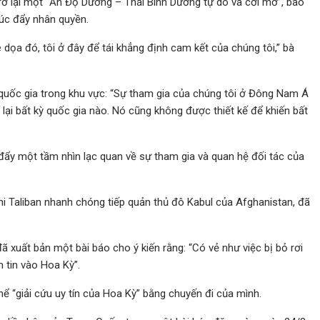
trở lại một “Ấn Độ Dương – Thái Bình Dương tự do và cởi mở”, bao
húc đẩy nhân quyền.
 dọa đó, tôi ở đây để tái khẳng định cam kết của chúng tôi,” bà
quốc gia trong khu vực: “Sự tham gia của chúng tôi ở Đông Nam Á
i bất kỳ quốc gia nào. Nó cũng không được thiết kế để khiến bất
đẩy một tầm nhìn lạc quan về sự tham gia và quan hệ đối tác của
hi Taliban nhanh chóng tiếp quản thủ đô Kabul của Afghanistan, đã
uất bản một bài báo cho ý kiến ​​rằng: “Có vẻ như việc bị bỏ rơi
m tin vào Hoa Kỳ”.
 thể “giải cứu uy tín của Hoa Kỳ” bằng chuyến đi của mình.