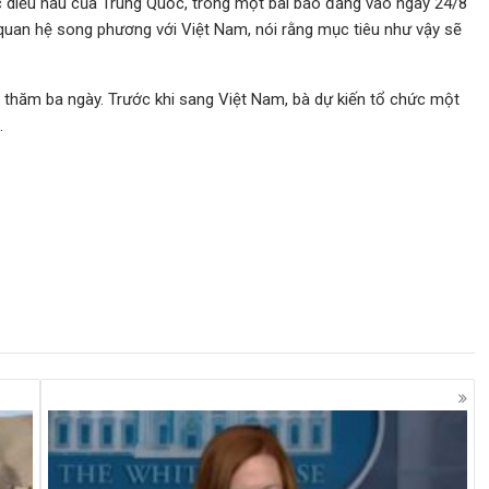
 diều hâu của Trung Quốc, trong một bài báo đăng vào ngày 24/8
uan hệ song phương với Việt Nam, nói rằng mục tiêu như vậy sẽ
thăm ba ngày. Trước khi sang Việt Nam, bà dự kiến ​​tổ chức một
.