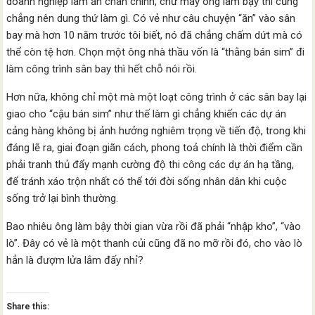
doanh nghiệp làm ăn chân chính, chứ mấy ông làm bậy thì cũng
chẳng nên dung thứ làm gì. Có vẻ như câu chuyện “ăn” vào sân
bay mà hơn 10 năm trước tôi biết, nó đã chẳng chấm dứt mà có
thể còn tệ hơn. Chọn một ông nhà thầu vốn là “thằng bán sim” đi
làm công trình sân bay thì hết chỗ nói rồi.
Hơn nữa, không chỉ một mà một loạt công trình ở các sân bay lại
giao cho “cậu bán sim” như thế làm gì chẳng khiến các dự án
cảng hàng không bị ảnh hưởng nghiêm trọng về tiến độ, trong khi
đáng lẽ ra, giai đoạn giãn cách, phong toả chính là thời điểm cần
phải tranh thủ đẩy mạnh cường độ thi công các dự án hạ tầng,
để tránh xáo trộn nhất có thể tới đời sống nhân dân khi cuộc
sống trở lại bình thường.
Bao nhiêu ông làm bậy thời gian vừa rồi đã phải “nhập kho”, “vào
lò”. Đây có vẻ là một thanh củi cũng đã no mỡ rồi đó, cho vào lò
hẳn là đượm lửa lắm đấy nhỉ?
Share this: