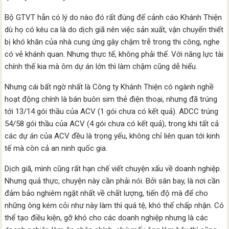
Bộ GTVT hẳn có lý do nào đó rất đúng để cảnh cáo Khánh Thiện
dù họ có kêu ca là do dịch giã nên việc sản xuất, vận chuyển thiết
bị khó khăn của nhà cung ứng gây chậm trễ trong thi công, nghe
có vẻ khánh quan. Nhưng thực tế, không phải thế. Với năng lực tài
chính thế kia mà ôm dự án lớn thì làm chậm cũng dễ hiểu.
Nhưng cái bất ngờ nhất là Công ty Khánh Thiện có ngành nghề
hoạt động chính là bán buôn sim thẻ điện thoại, nhưng đã trúng
tới 13/14 gói thầu của ACV (1 gói chưa có kết quả). ADCC trúng
54/58 gói thầu của ACV (4 gói chưa có kết quả), trong khi tất cả
các dự án của ACV đều là trọng yếu, không chỉ liên quan tới kinh
tế mà còn cả an ninh quốc gia.
Dịch giã, mình cũng rất hạn chế viết chuyện xấu về doanh nghiệp.
Nhưng quả thực, chuyện này cần phải nói. Bởi sân bay, là nơi cần
đảm bảo nghiêm ngặt nhất về chất lượng, tiến độ mà để cho
những ông kém cỏi như này làm thì quá tệ, khó thể chấp nhận. Có
thể tạo điều kiện, gỡ khó cho các doanh nghiệp nhưng là các