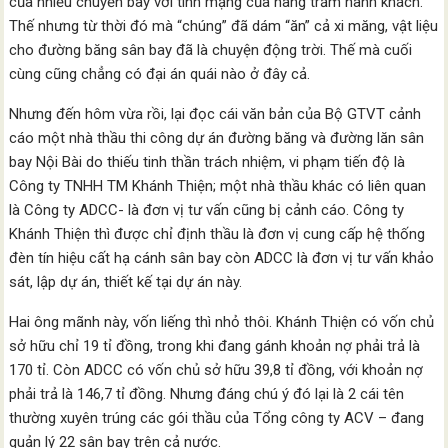
của nhiều chuyến bay với tính mạng của hàng trăm hành khách.
Thế nhưng từ thời đó mà “chúng” đã dám “ăn” cả xi măng, vật liệu
cho đường băng sân bay đã là chuyện động trời. Thế mà cuối
cùng cũng chẳng có đại án quái nào ở đây cả.
Nhưng đến hôm vừa rồi, lại đọc cái văn bản của Bộ GTVT cảnh
cáo một nhà thầu thi công dự án đường băng và đường lăn sân
bay Nội Bài do thiếu tinh thần trách nhiệm, vi phạm tiến độ là
Công ty TNHH TM Khánh Thiện; một nhà thầu khác có liên quan
là Công ty ADCC- là đơn vị tư vấn cũng bị cảnh cáo. Công ty
Khánh Thiện thì được chỉ định thầu là đơn vị cung cấp hệ thống
đèn tín hiệu cất hạ cánh sân bay còn ADCC là đơn vị tư vấn khảo
sát, lập dự án, thiết kế tại dự án này.
Hai ông mãnh này, vốn liếng thì nhỏ thôi. Khánh Thiện có vốn chủ
sở hữu chỉ 19 tỉ đồng, trong khi đang gánh khoản nợ phải trả là
170 tỉ. Còn ADCC có vốn chủ sở hữu 39,8 tỉ đồng, với khoản nợ
phải trả là 146,7 tỉ đồng. Nhưng đáng chú ý đó lại là 2 cái tên
thường xuyên trúng các gói thầu của Tổng công ty ACV – đang
quản lý 22 sân bay trên cả nước.