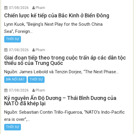
07/08/2026
Pham
Chiến lược kế tiếp của Bắc Kinh ở Biển Đông
Lynn Kuok, “Beijing’s Next Play for the South China
Sea”, Foreign...
THỜI SỰ
07/08/2026
Pham
Giai đoạn tiếp theo trong cuộc trấn áp các dân tộc
thiểu số của Trung Quốc
Nguồn: James Leibold và Tenzin Dorjee, “The Next Phase...
BÀI NỔI BẬT
THỜI SỰ
07/08/2026
Pham
Kỷ nguyên Ấn Độ Dương – Thái Bình Dương của
NATO đã khép lại
Nguồn: Sebastian Contin Trillo-Figueroa, “NATO’s Indo-Pacific
era is over”,...
THỜI SỰ