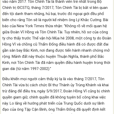
vào năm 2017. Tôn Chính Tài là thành viên trẻ nhất trong Bộ
Chính trị ĐCSTQ, tháng 7/2017, Tôn Chính Tài bị bắt vì liên quan
đến tội danh tham nhũng, hủ bại, trước đó ngoại giới đều phổ
biến cho rằng Tôn sẽ là người kế nhiệm ông Lý Khắc Cường. Bài
báo của New York Times thừa nhận: “Không rõ về mối quan hệ
giữa Đoàn Vĩ Hồng và Tôn Chính Tài. Tuy nhiên, hồ sơ của công
ty cho thấy trước Thế vận hội Mùa hè 2008, một công ty do Đoàn
Hồng Vĩ và chồng cũ Thẩm Đống điều hành đã có được đất đai
gần sân bay Bắc Kinh, nơi đang được tiến hành nhanh chóng mở
rộng. Mảnh đất này thuộc huyện Thuận Nghĩa, thành phố Bắc
Kinh, nơi Tôn Chính Tài đã nắm quyền điều hành huyện trong thời
gian dài (từ năm 1997-2002).”
Điều khiến mọi người cảm thấy kỳ lạ là vào tháng 7/2017, Tôn
Chính Tài vừa bị cách chức Bí thư Thành ủy Trùng Khánh và khai
trừ đảng để điều tra, ngày 5/9/2017, Đoàn Hồng Vĩ cũng bị chính
quyền giam giữ, chính quyền đã không tuyên bố công khai việc
này. Lo lắng về hướng phát triển của Trung Quốc dưới sự lãnh
đạo của ông Tập Cận Bình, ông Thẩm Đống đã quyết định kết