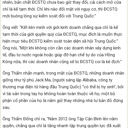
nhiên, bản chất ĐCSTQ chưa bao giờ thay đổi, cải cách mở cửa
chỉ là kế tạm thời. Chỉ khi nào đối mặt với nguy cơ, thì ĐCSTQ
mới buông lỏng sự kiểm soát đối với Trung Quốc.”
Ông viết: “Kết liên minh với giới kinh doanh chẳng qua chỉ là kế
tạm thời của giới quyền quý của ĐCSTQ, mục đích là muốn thực
hiện mục tiêu ĐCSTQ kiểm soát toàn diện xã hội Trung Quốc.”
Ông nói, “Một khi không còn cần các doanh nhân xây dựng kinh
tế, đầu tư nước ngoài hoặc giúp đỡ hạn chế tự do của Hồng
Kông nữa, thì các doanh nhân cũng sẽ bị ĐCSTQ coi là kẻ địch.”
Ông Thẩm nhấn mạnh, trong mắt của ĐCSTQ, những doanh nhân
giống như tỷ phú Jack Ma, (người sáng lập Alibaba, công ty
thương mại điện tử hàng đầu Trung Quốc) “có thể bị hy sinh”, bởi
vì tài sản trong tay họ không hoàn toàn thuộc về họ; một bộ
phận cổ phần của họ là nắm giữ thay những nhà tư bản đỏ đứng
sau.
Ông Thẩm Đống chỉ ra, “Năm 2012 ông Tập Cận Bình lên nắm
quyền, chẳng qua chỉ là tăng nhanh tập trung quyền lực đã xuất