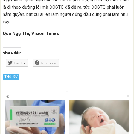
đẩy mạnh “quốc tiến dân lùi” với sự phô trương rầm rộ thực chất
là đi theo đường lối mà ĐCSTQ đã đề ra, tức ĐCSTQ phải luôn
nắm quyền, bất cứ ai lên làm người đứng đầu cũng phải làm như
vậy.
Qua Ngự Thi, Vision Times
Share this:
Twitter
Facebook
THỜI SỰ
Posts
navigation