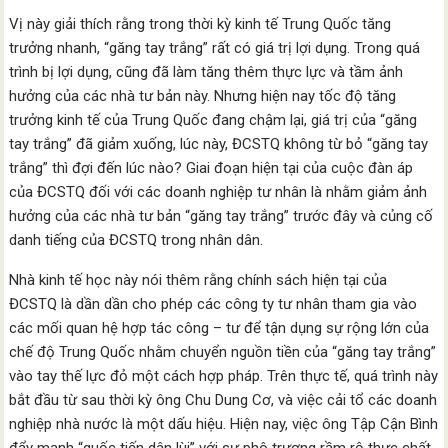
Vị này giải thích rằng trong thời kỳ kinh tế Trung Quốc tăng
trưởng nhanh, “găng tay trắng” rất có giá trị lợi dụng. Trong quá
trình bị lợi dụng, cũng đã làm tăng thêm thực lực và tầm ảnh
hưởng của các nhà tư bản này. Nhưng hiện nay tốc độ tăng
trưởng kinh tế của Trung Quốc đang chậm lại, giá trị của “găng
tay trắng” đã giảm xuống, lúc này, ĐCSTQ không từ bỏ “găng tay
trắng” thì đợi đến lúc nào? Giai đoạn hiện tại của cuộc đàn áp
của ĐCSTQ đối với các doanh nghiệp tư nhân là nhằm giảm ảnh
hưởng của các nhà tư bản “găng tay trắng” trước đây và củng cố
danh tiếng của ĐCSTQ trong nhân dân.
Nhà kinh tế học này nói thêm rằng chính sách hiện tại của
ĐCSTQ là dần dần cho phép các công ty tư nhân tham gia vào
các mối quan hệ hợp tác công – tư để tận dụng sự rộng lớn của
chế độ Trung Quốc nhằm chuyển nguồn tiền của “găng tay trắng”
vào tay thế lực đỏ một cách hợp pháp. Trên thực tế, quá trình này
bắt đầu từ sau thời kỳ ông Chu Dung Cơ, và việc cải tổ các doanh
nghiệp nhà nước là một dấu hiệu. Hiện nay, việc ông Tập Cận Bình