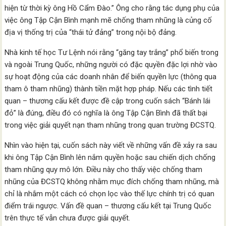
hiện từ thời kỳ ông Hồ Cẩm Đào.” Ông cho rằng tác dụng phụ của
việc ông Tập Cận Bình mạnh mẽ chống tham nhũng là củng cố
địa vị thống trị của “thái tử đảng” trong nội bộ đảng.
Nhà kinh tế học Tư Lệnh nói rằng “găng tay trắng” phổ biến trong
và ngoài Trung Quốc, những người có đặc quyền đặc lợi nhờ vào
sự hoạt động của các doanh nhân để biến quyền lực (thông qua
tham ô tham nhũng) thành tiền mặt hợp pháp. Nếu các tình tiết
quan – thương cấu kết được đề cập trong cuốn sách “Bánh lái
đỏ” là đúng, điều đó có nghĩa là ông Tập Cận Bình đã thất bại
trong việc giải quyết nạn tham nhũng trong quan trường ĐCSTQ.
Nhìn vào hiện tại, cuốn sách này viết về những vấn đề xảy ra sau
khi ông Tập Cận Bình lên nắm quyền hoặc sau chiến dịch chống
tham nhũng quy mô lớn. Điều này cho thấy việc chống tham
nhũng của ĐCSTQ không nhằm mục đích chống tham nhũng, mà
chỉ là nhắm một cách có chọn lọc vào thế lực chính trị có quan
điểm trái ngược. Vấn đề quan – thương cấu kết tại Trung Quốc
trên thực tế vẫn chưa được giải quyết.