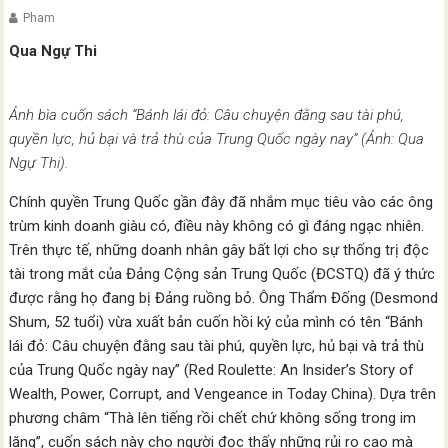
Pham
Qua Ngự Thi
Ảnh bìa cuốn sách “Bánh lái đỏ: Câu chuyện đằng sau tài phú,
quyền lực, hủ bại và trả thù của Trung Quốc ngày nay” (Ảnh: Qua
Ngự Thi).
Chính quyền Trung Quốc gần đây đã nhắm mục tiêu vào các ông
trùm kinh doanh giàu có, điều này không có gì đáng ngạc nhiên.
Trên thực tế, những doanh nhân gây bất lợi cho sự thống trị độc
tài trong mắt của Đảng Cộng sản Trung Quốc (ĐCSTQ) đã ý thức
được rằng họ đang bị Đảng ruồng bỏ. Ông Thẩm Đống (Desmond
Shum, 52 tuổi) vừa xuất bản cuốn hồi ký của mình có tên “Bánh
lái đỏ: Câu chuyện đằng sau tài phú, quyền lực, hủ bại và trả thù
của Trung Quốc ngày nay” (Red Roulette: An Insider’s Story of
Wealth, Power, Corrupt, and Vengeance in Today China). Dựa trên
phương châm “Thà lên tiếng rồi chết chứ không sống trong im
lặng”, cuốn sách này cho người đọc thấy những rủi ro cao mà