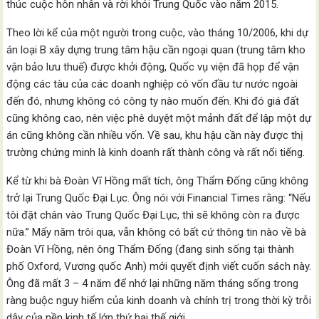
thúc cuộc hôn nhân và rời khỏi Trung Quốc vào năm 2015.
Theo lời kể của một người trong cuộc, vào tháng 10/2006, khi dự
án loại B xây dựng trung tâm hậu cần ngoại quan (trung tâm kho
vận bảo lưu thuế) được khởi động, Quốc vụ viện đã họp để vận
động các tàu của các doanh nghiệp có vốn đầu tư nước ngoài
đến đó, nhưng không có công ty nào muốn đến. Khi đó giá đất
cũng không cao, nên việc phê duyệt một mảnh đất để lập một dự
án cũng không cần nhiều vốn. Về sau, khu hậu cần này được thị
trường chứng minh là kinh doanh rất thành công và rất nổi tiếng.
Kể từ khi bà Đoàn Vĩ Hồng mất tích, ông Thẩm Đống cũng không
trở lại Trung Quốc Đại Lục. Ông nói với Financial Times rằng: “Nếu
tôi đặt chân vào Trung Quốc Đại Lục, thì sẽ không còn ra được
nữa.” Mấy năm trôi qua, vẫn không có bất cứ thông tin nào về bà
Đoàn Vĩ Hồng, nên ông Thẩm Đống (đang sinh sống tại thành
phố Oxford, Vương quốc Anh) mới quyết định viết cuốn sách này.
Ông đã mất 3 – 4 năm để nhớ lại những năm tháng sống trong
ràng buộc nguy hiểm của kinh doanh và chính trị trong thời kỳ trỗi
dậy của nền kinh tế lớn thứ hai thế giới.