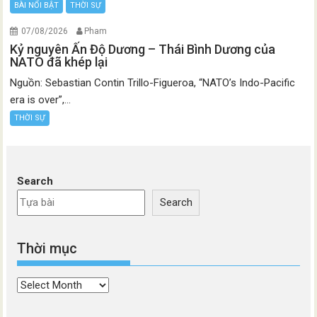
BÀI NỔI BẬT
THỜI SỰ
07/08/2026
Pham
Kỷ nguyên Ấn Độ Dương – Thái Bình Dương của
NATO đã khép lại
Nguồn: Sebastian Contin Trillo-Figueroa, “NATO’s Indo-Pacific
era is over”,...
THỜI SỰ
Search
Search
Thời mục
Thời
mục