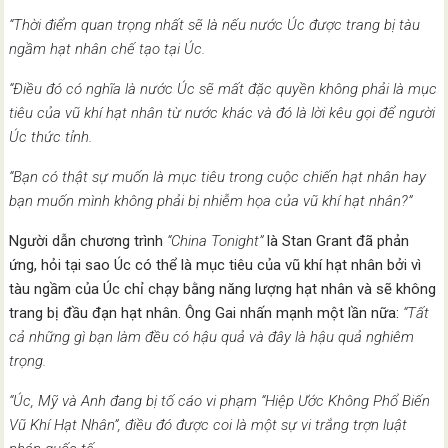
“Thời điểm quan trọng nhất sẽ là nếu nước Úc được trang bị tàu
ngầm hạt nhân chế tạo tại Úc.
“Điều đó có nghĩa là nước Úc sẽ mất đặc quyền không phải là mục
tiêu của vũ khí hạt nhân từ nước khác và đó là lời kêu gọi để người
Úc thức tỉnh.
“Bạn có thật sự muốn là mục tiêu trong cuộc chiến hạt nhân hay
bạn muốn mình không phải bị nhiễm họa của vũ khí hạt nhân?”
Người dẫn chương trình
“China Tonight”
là Stan Grant đã phản
ứng, hỏi tại sao Úc có thể là mục tiêu của vũ khí hạt nhân bởi vì
tàu ngầm của Úc chỉ chạy bằng năng lượng hạt nhân và sẽ không
trang bị đầu đạn hạt nhân. Ông Gai nhấn mạnh một lần nữa:
“Tất
cả những gì bạn làm đều có hậu quả và đây là hậu quả nghiêm
trọng.
“Úc, Mỹ và Anh đang bị tố cáo vi phạm “Hiệp Ước Không Phổ Biến
Vũ Khí Hạt Nhân”, điều đó được coi là một sự vi trắng trợn luật