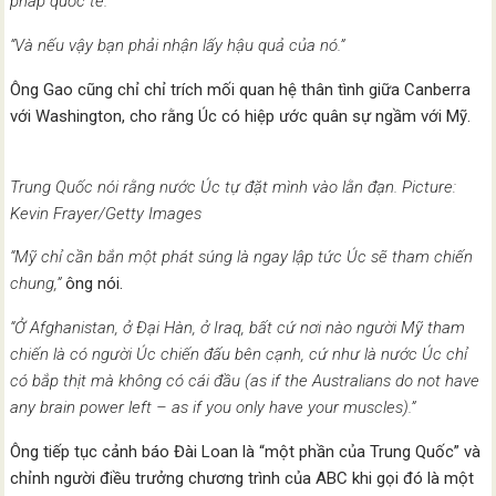
pháp quốc tế.
“Và nếu vậy bạn phải nhận lấy hậu quả của nó.”
Ông Gao cũng chỉ chỉ trích mối quan hệ thân tình giữa Canberra
với Washington, cho rằng Úc có hiệp ước quân sự ngầm với Mỹ.
Trung Quốc nói rằng nước Úc tự đặt mình vào lằn đạn. Picture:
Kevin Frayer/Getty Images
“Mỹ chỉ cần bắn một phát súng là ngay lập tức Úc sẽ tham chiến
chung,”
ông nói.
“Ở Afghanistan, ở Đại Hàn, ở Iraq, bất cứ nơi nào người Mỹ tham
chiến là có người Úc chiến đấu bên cạnh, cứ như là nước Úc chỉ
có bắp thịt mà không có cái đầu (as if the Australians do not have
any brain power left – as if you only have your muscles).”
Ông tiếp tục cảnh báo Đài Loan là “một phần của Trung Quốc” và
chỉnh người điều trưởng chương trình của ABC khi gọi đó là một