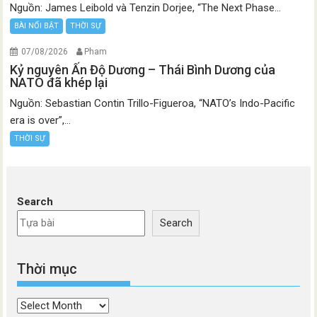
Nguồn: James Leibold và Tenzin Dorjee, “The Next Phase...
BÀI NỔI BẬT
THỜI SỰ
07/08/2026
Pham
Kỷ nguyên Ấn Độ Dương – Thái Bình Dương của
NATO đã khép lại
Nguồn: Sebastian Contin Trillo-Figueroa, “NATO’s Indo-Pacific
era is over”,...
THỜI SỰ
Search
Search
Thời mục
Thời