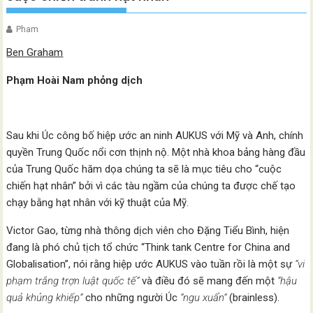
Pham
Ben Graham
Phạm Hoài Nam phỏng dịch
Sau khi Úc công bố hiệp ước an ninh AUKUS với Mỹ và Anh, chính
quyền Trung Quốc nổi cơn thịnh nộ. Một nhà khoa bảng hàng đầu
của Trung Quốc hăm dọa chúng ta sẽ là mục tiêu cho “cuộc
chiến hạt nhân” bởi vì các tàu ngầm của chúng ta được chế tạo
chạy bằng hạt nhân với kỹ thuật của Mỹ.
Victor Gao, từng nhà thông dịch viên cho Đặng Tiểu Bình, hiện
đang là phó chủ tịch tổ chức “Think tank Centre for China and
Globalisation”, nói rằng hiệp ước AUKUS vào tuần rồi là một sự
“vi
phạm trắng trợn luật quốc tế”
và điều đó sẽ mang đến một
“hậu
quả khủng khiếp”
cho những người Úc
“ngu xuẩn”
(brainless).