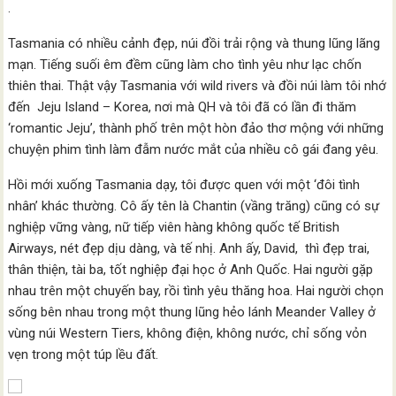
.
Tasmania có nhiều cảnh đẹp, núi đồi trải rộng và thung lũng lãng
mạn. Tiếng suối êm đềm cũng làm cho tình yêu như lạc chốn
thiên thai. Thật vậy Tasmania với wild rivers và đồi núi làm tôi nhớ
đến Jeju Island – Korea, nơi mà QH và tôi đã có lần đi thăm
‘romantic Jeju’, thành phố trên một hòn đảo thơ mộng với những
chuyện phim tình làm đẫm nước mắt của nhiều cô gái đang yêu.
Hồi mới xuống Tasmania dạy, tôi được quen với một ‘đôi tình
nhân’ khác thường. Cô ấy tên là Chantin (vầng trăng) cũng có sự
nghiệp vững vàng, nữ tiếp viên hàng không quốc tế British
Airways, nét đẹp dịu dàng, và tế nhị. Anh ấy, David, thì đẹp trai,
thân thiện, tài ba, tốt nghiệp đại học ở Anh Quốc. Hai người gặp
nhau trên một chuyến bay, rồi tình yêu thăng hoa. Hai người chọn
sống bên nhau trong một thung lũng hẻo lánh Meander Valley ở
vùng núi Western Tiers, không điện, không nước, chỉ sống vỏn
vẹn trong một túp lều đất.