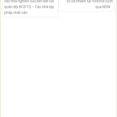
các nhà nghiên cứu liên kết với
số ca nhiễm tại Victoria vượt
quân đội ĐCSTQ – Các nhà lập
qua NSW
pháp chất vấn