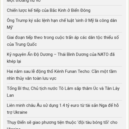
Một thoáng hư vô
Chiến lược kế tiếp của Bắc Kinh ở Biển Đông
Ông Trump ký sắc lệnh hạn chế luật ‘sinh ở Mỹ là công dân
Mỹ’
Giai đoạn tiếp theo trong cuộc trấn áp các dân tộc thiểu số
của Trung Quốc
Kỷ nguyên Ấn Độ Dương – Thái Bình Dương của NATO đã
khép lại
Hai năm sau lễ động thổ Kênh Funan Techo: Cần một tầm
nhìn thủy văn toàn lưu vực
Tổng Bí thư, Chủ tịch nước Tô Lâm sắp thăm Úc và Tân Lây
Lan
Liên minh châu Âu sử dụng 1.4 tỷ euro từ tài sản Nga để hỗ
trợ Ukraine
Thụy Điển sẽ giao phương tiện thuộc ‘đội tàu bóng tối’ cho