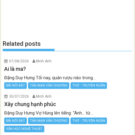
Related posts
07/08/2026
Minh Anh
Ai là ma?
Đặng Duy Hưng Tối nay, quán rượu nào trong...
BÀI NỔI BẬT
TẢN MẠN VĂN CHƯƠNG
THƠ - TRUYỆN NGẮN
30/07/2026
Minh Anh
Xây chung hạnh phúc
Đặng Duy Hưng Vợ Hùng lên tiếng: “Anh… từ...
BÀI NỔI BẬT
TẢN MẠN VĂN CHƯƠNG
THƠ - TRUYỆN NGẮN
VĂN HỌC NGHỆ THUẬT