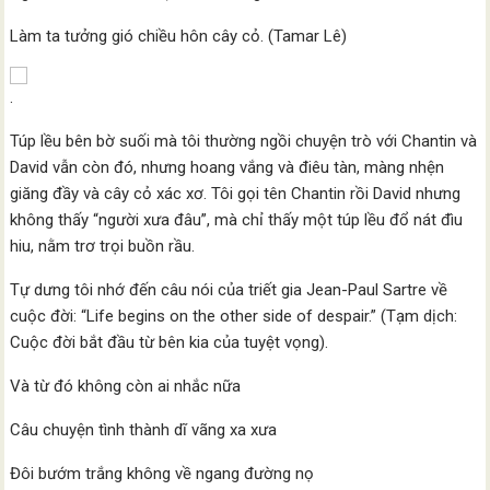
Làm ta tưởng gió chiều hôn cây cỏ. (Tamar Lê)
.
Túp lều bên bờ suối mà tôi thường ngồi chuyện trò với Chantin và
David vẫn còn đó, nhưng hoang vắng và điêu tàn, màng nhện
giăng đầy và cây cỏ xác xơ. Tôi gọi tên Chantin rồi David nhưng
không thấy “người xưa đâu”, mà chỉ thấy một túp lều đổ nát đìu
hiu, nằm trơ trọi buồn rầu.
Tự dưng tôi nhớ đến câu nói của triết gia Jean-Paul Sartre về
cuộc đời: “Life begins on the other side of despair.” (Tạm dịch:
Cuộc đời bắt đầu từ bên kia của tuyệt vọng).
Và từ đó không còn ai nhắc nữa
Câu chuyện tình thành dĩ vãng xa xưa
Đôi bướm trắng không về ngang đường nọ