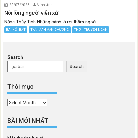
23/07/2026
Minh Anh
Nỗi lòng người viễn xứ
Nắng Thủy Tinh Những cánh lá rơi thầm ngoài...
BÀI NỔI BẬT
TẢN MẠN VĂN CHƯƠNG
THƠ - TRUYỆN NGẮN
Search
Search
Thời mục
Thời
mục
BÀI MỚI NHẤT