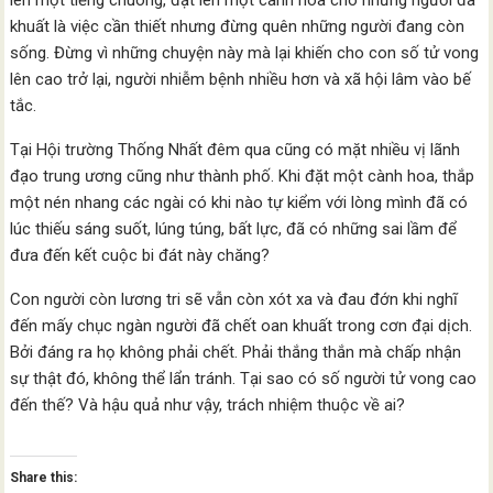
lên một tiếng chuông, đặt lên một cành hoa cho những người đã
khuất là việc cần thiết nhưng đừng quên những người đang còn
sống. Đừng vì những chuyện này mà lại khiến cho con số tử vong
lên cao trở lại, người nhiễm bệnh nhiều hơn và xã hội lâm vào bế
tắc.
Tại Hội trường Thống Nhất đêm qua cũng có mặt nhiều vị lãnh
đạo trung ương cũng như thành phố. Khi đặt một cành hoa, thắp
một nén nhang các ngài có khi nào tự kiểm với lòng mình đã có
lúc thiếu sáng suốt, lúng túng, bất lực, đã có những sai lầm để
đưa đến kết cuộc bi đát này chăng?
Con người còn lương tri sẽ vẫn còn xót xa và đau đớn khi nghĩ
đến mấy chục ngàn người đã chết oan khuất trong cơn đại dịch.
Bởi đáng ra họ không phải chết. Phải thắng thắn mà chấp nhận
sự thật đó, không thể lẩn tránh. Tại sao có số người tử vong cao
đến thế? Và hậu quả như vậy, trách nhiệm thuộc về ai?
Share this: