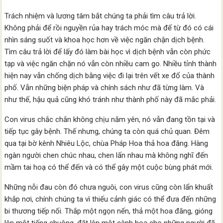
Trách nhiệm và lương tâm bắt chúng ta phải tìm câu trả lời.
Không phải để rồi nguyền rủa hay trách móc mà để từ đó có cái
nhìn sáng suốt và khoa học hơn về việc ngăn chận dịch bệnh.
Tìm câu trả lời để lấy đó làm bài học vì dịch bệnh vẫn còn phức
tạp và việc ngăn chặn nó vẫn còn nhiều cam go. Nhiều tỉnh thành
hiện nay vẫn chống dịch bằng việc đi lại trên vết xe đổ của thành
phố. Vẫn những biện pháp và chính sách như đã từng làm. Và
như thế, hậu quả cũng khó tránh như thành phố này đã mắc phải.
Con virus chắc chắn không chịu nằm yên, nó vẫn đang tồn tại và
tiếp tục gây bệnh. Thế nhưng, chúng ta còn quá chủ quan. Đêm
qua tại bờ kênh Nhiêu Lộc, chùa Pháp Hoa thả hoa đăng. Hàng
ngàn người chen chúc nhau, chen lấn nhau mà không nghĩ đến
mầm tai hoạ có thể đến và có thể gây một cuộc bùng phát mới.
Những nỗi đau còn đó chưa nguôi, con virus cũng còn lẩn khuất
khắp nơi, chính chúng ta vì thiếu cảnh giác có thể đưa đến những
bi thương tiếp nối. Thắp một ngọn nến, thả một hoa đăng, gióng