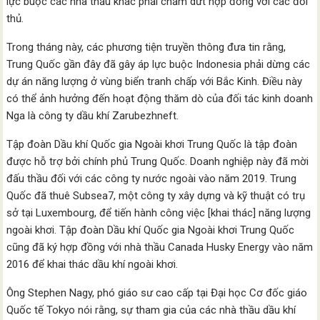
lực buộc các nhà thầu khác phải chấm dứt hợp đồng với các đối
thủ.
Trong tháng này, các phương tiện truyền thông đưa tin rằng,
Trung Quốc gần đây đã gây áp lực buộc Indonesia phải dừng các
dự án năng lượng ở vùng biển tranh chấp với Bắc Kinh. Điều này
có thể ảnh hưởng đến hoạt động thăm dò của đối tác kinh doanh
Nga là công ty dầu khí Zarubezhneft.
Tập đoàn Dầu khí Quốc gia Ngoài khơi Trung Quốc là tập đoàn
được hỗ trợ bởi chính phủ Trung Quốc. Doanh nghiệp này đã mời
đấu thầu đối với các công ty nước ngoài vào năm 2019. Trung
Quốc đã thuê Subsea7, một công ty xây dựng và kỹ thuật có trụ
sở tại Luxembourg, để tiến hành công việc [khai thác] năng lượng
ngoài khơi. Tập đoàn Dầu khí Quốc gia Ngoài khơi Trung Quốc
cũng đã ký hợp đồng với nhà thầu Canada Husky Energy vào năm
2016 để khai thác dầu khí ngoài khơi.
Ông Stephen Nagy, phó giáo sư cao cấp tại Đại học Cơ đốc giáo
Quốc tế Tokyo nói rằng, sự tham gia của các nhà thầu dầu khí