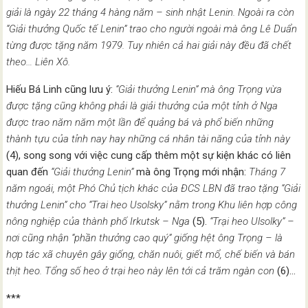
giải là ngày 22 tháng 4
hàng năm – sinh nhật Lenin.
Ngoài ra còn
“Giải thưởng Quốc tế Lenin” trao cho người ngoài mà ông Lê Duẩn
từng được tặng năm 1979.
Tuy nhiên cả hai giải này đều đã chết
theo… Liên Xô.
Hiếu Bá Linh cũng lưu ý:
“
Giải thưởng Lenin
” mà ông Trọng vừa
được tặng cũng không phải là giải thưởng của
một tỉnh ở Nga
được trao năm năm một lần để quảng bá và phổ biến những
thành tựu của tỉnh nay
hay những cá nhân tài năng của tỉnh
này
(4), song song với việc cung cấp thêm một sự kiện khác có liên
quan đến
“Giải thưởng Lenin”
mà ông Trọng mới nhận:
Tháng 7
năm ngoái, một Phó Chủ tịch khác của ĐCS LBN đã trao tặng “Giải
thưởng Lenin” cho “Trai heo Usolsky” nằm trong K
hu liên hợp công
nông nghiệp của
thành phố Irkutsk
– Nga
(5).
“Trại heo Ulsolky
”
–
nơi cũng nhận “phần thưởng cao quý” giống hệt ông Trọng – là
hợp tác xã chuyên
gây giống, chăn nuôi, giết mổ, chế biến và bán
thịt heo. Tổng số heo
ở trại heo này lên tới cả trăm ngàn con
(6)…
***