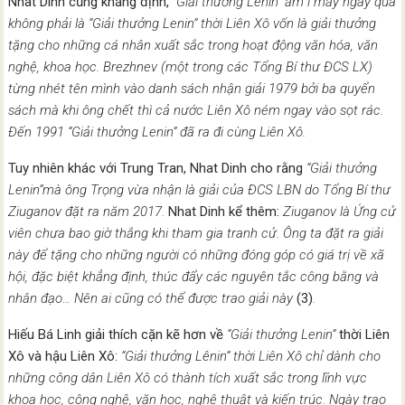
Nhat Dinh cũng khẳng định,
“G
iải
thưởng Lenin
” ầm ĩ mấy ngày qua
không
phải là “Giải thưởng Lenin” thời Liên Xô vốn là giải thưởng
tặng cho những
cá nhân xuất sắc trong hoạt động văn hóa, văn
nghệ
, khoa học. Brezhnev
(một trong các Tổng Bí thư ĐCS LX)
từng
nhét tên mình vào danh sách nhận giải 1979 bởi ba quyển
sách mà khi ông chết thì
cả nước Liên Xô ném ngay vào sọt rác.
Đến 1991
“Giải thưởng Lenin” đã ra đi cùng Liên Xô.
Tuy nhiên khác với Trung Tran, Nhat Dinh cho rằng
“Giải thưởng
Lenin”mà ông Trọng vừa nhận là giải của ĐCS LBN do Tổng Bí thư
Ziuganov
đặt ra năm 2017.
Nhat Dinh kể thêm:
Ziuganov là Ứng cử
viên chưa bao giờ thắng khi tham gia tranh cử. Ông ta đặt ra giải
này để tặng cho những người có những đóng góp có giá trị về xã
hội, đặc biệt khẳng định, thúc đẩy các nguyên tắc công bằng và
nhân đạo… Nên ai cũng có thể được trao giải này
(3)
.
Hiếu Bá Linh giải thích cặn kẽ hơn về
“Giải thưởng Lenin”
thời Liên
Xô và hậu Liên Xô:
“
Giải thưởng Lênin
” thời Liên Xô chỉ dành cho
những công dân Liên Xô có thành tích xuất sắc trong lĩnh vực
khoa học, công nghệ, văn học, nghệ thuật và kiến trúc. Ngày trao