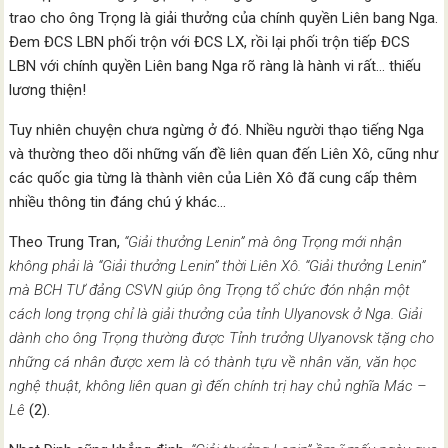
trao cho ông Trọng là giải thưởng của chính quyền Liên bang Nga.
Đem ĐCS LBN phối trộn với ĐCS LX, rồi lại phối trộn tiếp ĐCS
LBN với chính quyền Liên bang Nga rõ ràng là hành vi rất… thiếu
lương thiện!
Tuy nhiên chuyện chưa ngừng ở đó. Nhiều người thạo tiếng Nga
và thường theo dõi những vấn đề liên quan đến Liên Xô, cũng như
các quốc gia từng là thành viên của Liên Xô đã cung cấp thêm
nhiều thông tin đáng chú ý khác…
Theo Trung Tran,
“Giải thưởng Lenin”
mà ông Trọng mới nhận
không phải là “Giải thưởng Lenin” thời Liên Xô. “Giải thưởng Lenin”
mà BCH TƯ đảng CSVN giúp ông Trọng tổ chức đón nhận một
cách long trọng chỉ là giải thưởng của
tỉnh Ulyanovsk ở
Nga
. Giải
dành cho ông Trọng thường được Tỉnh trưởng Ulyanovsk tặng cho
những cá nhân được xem là có thành tựu về nhân văn, văn học
nghệ thuật, không liên quan gì đến chính trị hay chủ nghĩa Mác –
Lê
(2).