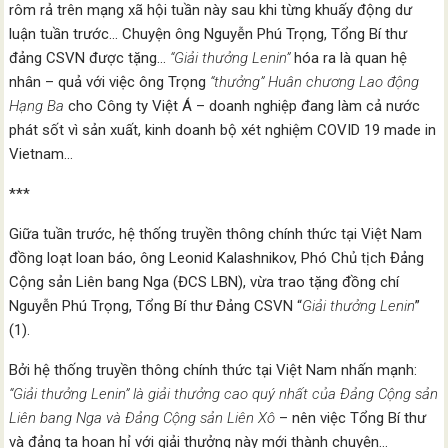
rôm rả trên mạng xã hội tuần này sau khi từng khuấy động dư
luận tuần trước… Chuyện ông Nguyễn Phú Trọng, Tổng Bí thư
đảng CSVN được tặng…
“Giải thưởng Lenin”
hóa ra là quan hệ
nhân – quả với việc ông Trọng
“thưởng”
Huân chương Lao động
Hạng Ba
cho Công ty Việt Á – doanh nghiệp đang làm cả nước
phát sốt vì sản xuất, kinh doanh bộ xét nghiệm COVID 19 made in
Vietnam…
***
Giữa tuần trước, hệ thống truyền thông chính thức tại Việt Nam
đồng loạt loan báo, ông Leonid Kalashnikov, Phó Chủ tịch Đảng
Cộng sản Liên bang Nga (ĐCS LBN), vừa trao tặng đồng chí
Nguyễn Phú Trọng, Tổng Bí thư Đảng CSVN “
Giải thưởng Lenin
”
(1).
Bởi hệ thống truyền thông chính thức tại Việt Nam nhấn mạnh:
“Giải thưởng Lenin”
là giải thưởng cao quý nhất của Đảng Cộng sản
Liên bang Nga và Đảng Cộng sản Liên Xô
– nên việc Tổng Bí thư
và đảng ta hoan hỉ với giải thưởng này mới thành chuyện…