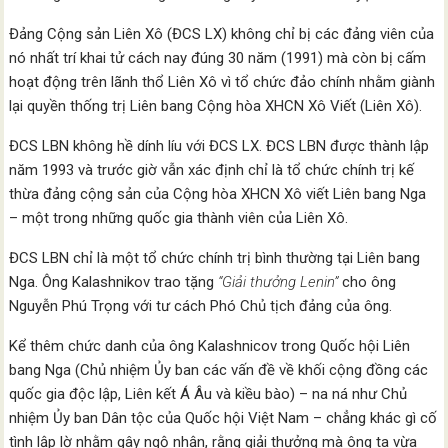
Đảng Cộng sản Liên Xô (ĐCS LX) không chỉ bị các đảng viên của
nó nhất trí khai tử cách nay đúng 30 năm (1991) mà còn bị cấm
hoạt động trên lãnh thổ Liên Xô vì tổ chức đảo chính nhằm giành
lại quyền thống trị Liên bang Cộng hòa XHCN Xô Viết (Liên Xô).
ĐCS LBN không hề dính líu với ĐCS LX. ĐCS LBN được thành lập
năm 1993 và trước giờ vẫn xác định chỉ là tổ chức chính trị kế
thừa đảng cộng sản của Cộng hòa XHCN Xô viết Liên bang Nga
– một trong những quốc gia thành viên của Liên Xô.
ĐCS LBN chỉ là một tổ chức chính trị bình thường tại Liên bang
Nga. Ông Kalashnikov trao tặng
“Giải thưởng Lenin”
cho ông
Nguyễn Phú Trọng với tư cách Phó Chủ tịch đảng của ông.
Kể thêm chức danh của ông Kalashnicov trong Quốc hội Liên
bang Nga (Chủ nhiệm Ủy ban các vấn đề về khối cộng đồng các
quốc gia độc lập, Liên kết Á Âu và kiều bào) – na ná như Chủ
nhiệm Ủy ban Dân tộc của Quốc hội Việt Nam – chẳng khác gì cố
tình lập lờ nhằm gây ngộ nhận, rằng giải thưởng mà ông ta vừa