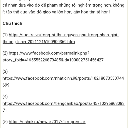
cá nhân dựa vào đó để phạm những tội nghiêm trọng hơn, không
ít tập thể dựa vào đó gieo vạ lớn hơn, gây họa tàn tệ hơn!
Chú thích
(1)
https://tuoitre.vn/tong-bi-thu-nguyen-phu-trong-nhan-giai-
thuong-lenin-20211216100900369.htm
(2)
https://www.facebook.com/permalink.php?
story_fbid=4165555226879485&id=100002751456427
(3)
https://www.facebook.com/nhat.dinh.98/posts/10218073530744
699
(4)
https://www.facebook.com/tiengdanbao/posts/45710296863083
71
(5)
https://ushpk.ru/news/2017/film-premia/