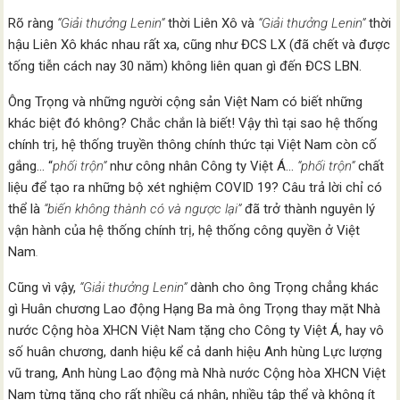
Rõ ràng
“Giải thưởng Lenin”
thời Liên Xô và
“Giải thưởng Lenin”
thời
hậu Liên Xô khác nhau rất xa, cũng như ĐCS LX (đã chết và được
tống tiễn cách nay 30 năm) không liên quan gì đến ĐCS LBN.
Ông Trọng và những người cộng sản Việt Nam có biết những
khác biệt đó không? Chắc chắn là biết! Vậy thì tại sao hệ thống
chính trị, hệ thống truyền thông chính thức tại Việt Nam còn cố
gắng… “
phối trộn”
như công nhân Công ty Việt Á…
“phối trộn”
chất
liệu để tạo ra những bộ xét nghiệm COVID 19? Câu trả lời chỉ có
thể là
“biến không thành có và ngược lại”
đã trở thành nguyên lý
vận hành của hệ thống chính trị, hệ thống công quyền ở Việt
Nam
.
Cũng vì vậy,
“Giải thưởng Lenin”
dành cho ông Trọng chẳng khác
gì Huân chương Lao động Hạng Ba mà ông Trọng thay mặt Nhà
nước Cộng hòa XHCN Việt Nam tặng cho Công ty Việt Á, hay vô
số huân chương, danh hiệu kể cả danh hiệu Anh hùng Lực lượng
vũ trang, Anh hùng Lao động mà Nhà nước Cộng hòa XHCN Việt
Nam từng tặng cho rất nhiều cá nhân, nhiều tập thể và không ít