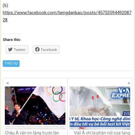
(6)
https://www.facebook.com/tiengdanbao/posts/45753594492087
28
Share this:
Twitter
Facebook
THỜI SỰ
Posts
navigation
Châu Á vẫn im lặng trước làn
Việt Á chỉ là phần nổi của tảng