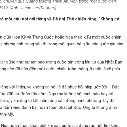
) di chuyển qua Quảng trường Thiên An Môn trong một cuộc diễn
2019. (Ảnh: Jason Lee/Reuters)
 một câu nói nổi tiếng về Đệ nhị Thế chiến rằng, “Không có
n giữa Hoa Kỳ và Trung Quốc hoặc Nga theo kiểu một cuộc chiến
, nhưng tình trạng xấu đi trong mối quan hệ giữa các quốc gia này
ler cũng như sự tàn bạo trong cuộc tấn công lén lút của Nhật Bản
ng nên đã dẫn đến một cuộc chiến toàn thắng, ít nhất là về phía
iêng với Hitler, và không tin nổi là đã phục hồi hiệp ước Xô – Đức
 đưa 200 sư đoàn tấn công Nga mà không hề cảnh báo hay có
làm vậy khi ông ta kết luận rằng các đồng minh phương Tây đã
o đảm việc đánh bại hoàn toàn phát xít Đức. Ông ta không định
 Anh-Mỹ.
Nga hoàn toàn khác biệt khi các quốc gia đang ráo riết tìm kiếm