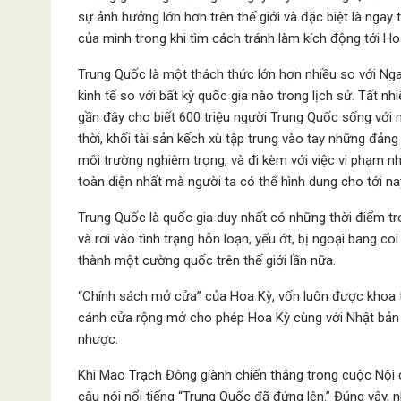
sự ảnh hưởng lớn hơn trên thế giới và đặc biệt là ngay
của mình trong khi tìm cách tránh làm kích động tới H
Trung Quốc là một thách thức lớn hơn nhiều so với Nga.
kinh tế so với bất kỳ quốc gia nào trong lịch sử. Tất 
gần đây cho biết 600 triệu người Trung Quốc sống với
thời, khối tài sản kếch xù tập trung vào tay những đảng 
môi trường nghiêm trọng, và đi kèm với việc vi phạm n
toàn diện nhất mà người ta có thể hình dung cho tới na
Trung Quốc là quốc gia duy nhất có những thời điểm tro
và rơi vào tình trạng hỗn loạn, yếu ớt, bị ngoại bang c
thành một cường quốc trên thế giới lần nữa.
“Chính sách mở cửa” của Hoa Kỳ, vốn luôn được khoa t
cánh cửa rộng mở cho phép Hoa Kỳ cùng với Nhật bản
nhược.
Khi Mao Trạch Đông giành chiến thắng trong cuộc Nội 
câu nói nổi tiếng “Trung Quốc đã đứng lên.” Đúng vậy