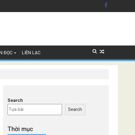
n Mỹ'
ây Lan
N ĐỌC
LIÊN LẠC
Search
Search
Thời mục