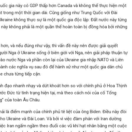
 quốc gia này có GDP thấp hơn Canada và không thể thực hiện một
t trong một thời gian dài. Cũng giống như Trung Quốc với Đài
Ukraine không thực sự là một quốc gia độc lập: Đất nước này từng
 này không phải là một quần thể hoàn toàn bị đồng hóa bởi những
 hơn, và nếu đúng như vậy, thì vấn đề này nên được giải quyết
ười Nga ở Ukraine sống ở biên giới với Nga, nên giải pháp thuận tự
vào nước Nga và phần còn lại của Ukraine gia nhập NATO và Liên
thành các nghĩa vụ sau đó để hành xử như một quốc gia dân chủ
e chưa từng tiếp cận.
ãnh đạo nhanh nhạy và dứt khoát hơn so với chính phủ ở Hoa Thịnh
ước Đức từ tình trạng hiện tại, mà theo cách nói của cố Tổng
ng” của toàn Âu Châu.
ải là điểm mạnh của chính phủ tê liệt của ông Biden. Điều này đòi
 cho Ukraine và Đài Loan. Và bởi vì việc đàm phán với Iran dường
 việc Iran ngấm ngầm theo đuổi các vũ khí hạt nhân bằng một cuộc