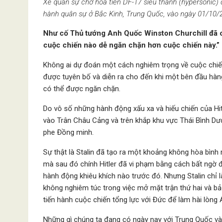
Xe quân sự chở hỏa tiễn DF-17 siêu thanh (hypersonic
hành quân sự ở Bắc Kinh, Trung Quốc, vào ngày 01/10/
Như cố Thủ tướng Anh Quốc Winston Churchill đã có
cuộc chiến nào dễ ngăn chặn hơn cuộc chiến này.”
Không ai dự đoán một cách nghiêm trọng về cuộc chiế
được tuyên bố và diễn ra cho đến khi một bên đầu hàng
có thể được ngăn chặn.
Do vô số những hành động xấu xa và hiếu chiến của Hit
vào Trân Châu Cảng và trên khắp khu vực Thái Bình Dươ
phe Đồng minh.
Sự thật là Stalin đã tạo ra một khoảng không hòa bình r
mà sau đó chính Hitler đã vi phạm bằng cách bất ngờ
hành động khiêu khích nào trước đó. Nhưng Stalin chỉ 
không nghiêm túc trong việc mở mặt trận thứ hai và bả
tiến hành cuộc chiến tổng lực với Đức để làm hài lòng
Những gì chúng ta đang có ngày nay với Trung Quốc và 