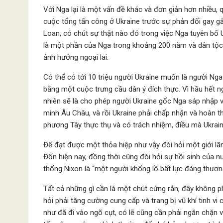
Với Nga lại là một vấn đề khác và đơn giản hơn nhiều,
cuộc tổng tấn công ở Ukraine trước sự phản đối gay gắ
Loan, có chút sự thật nào đó trong việc Nga tuyên bố 
là một phần của Nga trong khoảng 200 năm và dân tộc
ảnh hưởng ngoại lai.
Có thể có tới 10 triệu người Ukraine muốn là người Nga
bằng một cuộc trưng cầu dân ý đích thực. Vì hầu hết ng
nhiên sẽ là cho phép người Ukraine gốc Nga sáp nhập 
minh Âu Châu, và rồi Ukraine phải chấp nhận và hoàn 
phương Tây thực thụ và có trách nhiệm, điều mà Ukrain
Để đạt được một thỏa hiệp như vậy đòi hỏi một giới l
Đốn hiện nay, đồng thời cũng đòi hỏi sự hồi sinh của n
thống Nixon là “một người khổng lồ bất lực đáng thươ
Tất cả những gì cần là một chút cứng rắn, đây không ph
hỏi phải tăng cường cung cấp và trang bị vũ khí tinh vi
như đã đi vào ngõ cụt, có lẽ cũng cần phải ngăn chặn