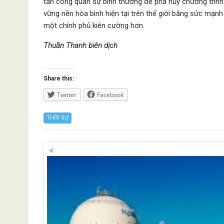
tấn công quân sự bình thường để phá hủy chương trình
vững nền hòa bình hiện tại trên thế giới bằng sức mạn
một chính phủ kiên cường hơn.
Thuần Thanh biên dịch
Share this:
Twitter
Facebook
THỜI SỰ
Posts
navigation