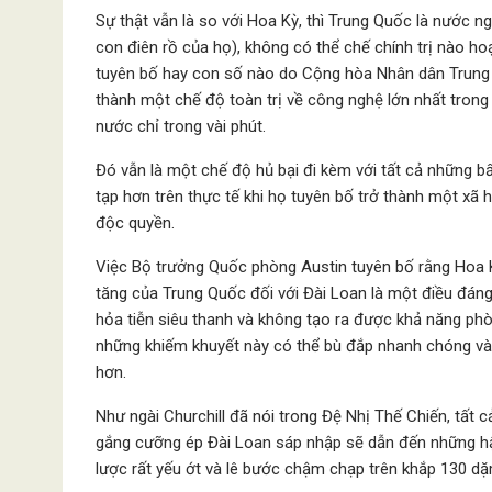
Sự thật vẫn là so với Hoa Kỳ, thì Trung Quốc là nước ng
con điên rồ của họ), không có thể chế chính trị nào ho
tuyên bố hay con số nào do Cộng hòa Nhân dân Trung H
thành một chế độ toàn trị về công nghệ lớn nhất trong l
nước chỉ trong vài phút.
Đó vẫn là một chế độ hủ bại đi kèm với tất cả những 
tạp hơn trên thực tế khi họ tuyên bố trở thành một xã 
độc quyền.
Việc Bộ trưởng Quốc phòng Austin tuyên bố rằng Hoa 
tăng của Trung Quốc đối với Đài Loan là một điều đáng
hỏa tiễn siêu thanh và không tạo ra được khả năng p
những khiếm khuyết này có thể bù đắp nhanh chóng và 
hơn.
Như ngài Churchill đã nói trong Đệ Nhị Thế Chiến, tất 
gắng cưỡng ép Đài Loan sáp nhập sẽ dẫn đến những hậ
lược rất yếu ớt và lê bước chậm chạp trên khắp 130 d