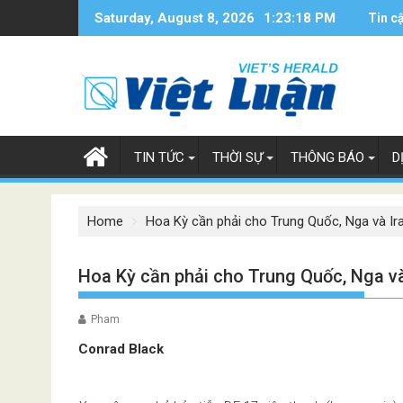
Skip
Saturday, August 8, 2026
1:23:19 PM
Tin c
to
content
TIN TỨC
THỜI SỰ
THÔNG BÁO
D
Home
Hoa Kỳ cần phải cho Trung Quốc, Nga và Ira
Hoa Kỳ cần phải cho Trung Quốc, Nga và 
Pham
Conrad Black