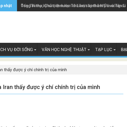
ập nhật
Ông Trump ký sắc lệnh hạn chế luật 'sinh ở Mỹ là công dâ
Tổng Bí thư, Chủ tịch nước Tô Lâm sắp thăm Úc và Tân L
ỊCH VỤ ĐỜI SỐNG
VĂN HỌC NGHỆ THUẬT
TẠP LỤC
BẠ
n thấy được ý chí chính trị của mình
Iran thấy được ý chí chính trị của mình