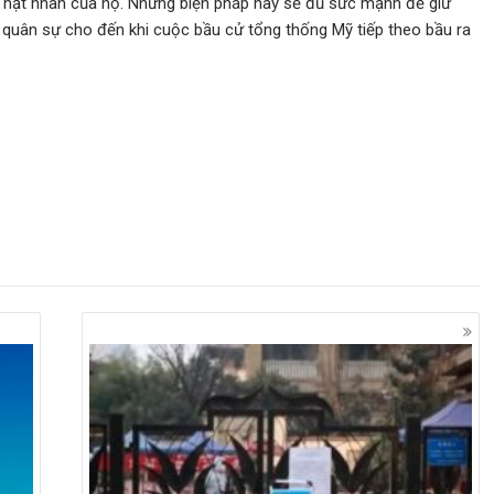
 hạt nhân của họ. Những biện pháp này sẽ đủ sức mạnh để giữ
h quân sự cho đến khi cuộc bầu cử tổng thống Mỹ tiếp theo bầu ra