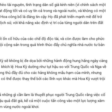
hèo tài nguyên, tình trạng dân số già kinh niên (vì chính sách một
ạt động tốt và có uy tín cả trong và ngoài nước, và không có một
oa công bố là đáng tin cậy. Họ đã phát triển mạnh mẽ để trở
ịch sử, với khả năng xác định vị trí của từng người dân trên đất
bất ổn cố hữu của các chế độ độc tài, và còn được làm cho phức
hội cộng sản trong quá trình thúc đẩy chủ nghĩa nhà nước tư bản
Kỳ sẽ không bị đe dọa bởi những hành động hung hăng ngày càng
 khích lệ. Hoa Kỳ dường như tụt hậu so với Trung Quốc và Nga về
hòng thủ đầy đủ cho các hàng không mẫu hạm của mình, nhưng
có thể được thay thế bởi các lĩnh vực khác mà Hoa Kỳ vượt trội
cả những gì cần làm là thuyết phục người Trung Quốc rằng việc cố
u quả đắt giá, kể cả một cuộc tấn công vào một lực lượng xâm
ặm vùng nước ngoài khơi.