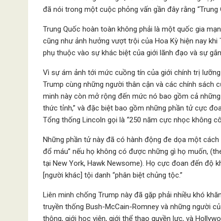
đã nói trong một cuộc phỏng vấn gần đây rằng “Trung 
Trung Quốc hoàn toàn không phải là một quốc gia mạnh
cũng như ảnh hưởng vượt trội của Hoa Kỳ hiện nay khi
phụ thuộc vào sự khác biệt của giới lãnh đạo và sự gắn
Vì sự ám ảnh tới mức cuồng tín của giới chính trị lưỡ
Trump cùng những người thân cận và các chính sách củ
minh này còn mở rộng đến mức nó bao gồm cả những ph
thức tỉnh,” và đặc biệt bao gồm những phần tử cực đo
Tổng thống Lincoln gọi là “250 năm cực nhọc không cô
Những phần tử này đã có hành động đe dọa một cách rõ
đổ máu” nếu họ không có được những gì họ muốn, (theo
tại New York, Hawk Newsome). Họ cực đoan đến độ khi bị
[người khác] tội danh “phân biệt chủng tộc.”
Liên minh chống Trump này đã gặp phải nhiều khó khăn
truyền thống Bush-McCain-Romney và những người của
thông, giới học viện, giới thể thao quyền lực, và Holly