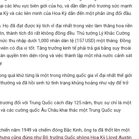
 tại các khu vực biên giới của họ, và dần dần phô trương sức mạnh
oa Kỳ và các liên minh của Hoa Kỳ dẫn đến một phản ứng đối đầu.
 Họ đã đạt được kỳ tích vĩ đại nhất trong việc làm thăng hoa nền
nhiên, thành tích đó rất không đồng đều. Thủ tướng Lý Khắc Cường
 mức thu nhập dưới 1,000 nhân dân tệ (157 USD) một tháng. Đồng
viên có địa vị tốt. Tăng trưởng kinh tế phải trả giá bằng suy thoái
hân quyền trên diện rộng và việc thành lập một nhà nước cảnh sát
y.
ng quá khứ từng là một trong những quốc gia vĩ đại nhất thế giới
oi thường và đã hồi sinh từ tình trạng khủng hoảng như vậy để trở
rương đối với Trung Quốc cách đây 125 năm, thực sự chỉ là một
 và các cường quốc Âu Châu khai thác một Trung Quốc suy
chiến năm 1949 và chiếm đóng Bắc Kinh, ông ta đã thốt lên một
, nhưng cũng đúng như Bộ trưởng Quốc phòng Hoa Kỳ Lloyd Austin