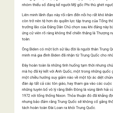
nhóm thiểu số đáng kể người Mỹ gốc Phi thù ghét ngườ
Liên minh lãnh đạo này rối rắm đến nỗi họ rất khó khăn
còn trở nên tệ hơn do quyền lực tập trung của Tổng th
trưởng lão của Đảng Dân Chủ chọn sau khi đảng này bị
ứng cử viên rõ ràng không thể chiến thắng là Thượng n
toàn.
Ông Biden có một lịch sử lâu đời là người thân Trung 
minh mà gia đình Biden đã nhận từ Trung Quốc cho nh
Đây hoàn toàn là những tình huống tạm thời nhưng ch
mà họ đã ký kết với Anh Quốc, một trong những quốc gi
một chiều hướng suy giảm nào về một tội ác diệt chủng 
đàn áp tất cả các tôn giáo, hay tham gia vào các cuộc
những tuyên bố vô lý rằng Biển Đông là vùng lãnh hải
1972 với tổng thống Nixon. Thỏa thuận đó đã khẳng đ
nhưng bảo đảm rằng Trung Quốc sẽ không cố gắng thố
tách hoàn toàn Đài Loan ra khỏi Trung Quốc.