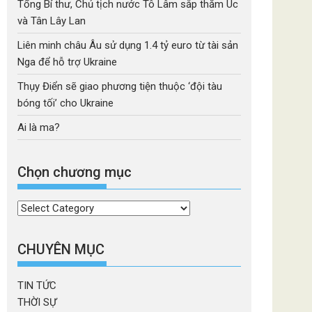
Tổng Bí thư, Chủ tịch nước Tô Lâm sắp thăm Úc
và Tân Lây Lan
Liên minh châu Âu sử dụng 1.4 tỷ euro từ tài sản
Nga để hỗ trợ Ukraine
Thụy Điển sẽ giao phương tiện thuộc ‘đội tàu
bóng tối’ cho Ukraine
Ai là ma?
Chọn chương mục
Chọn
chương
mục
CHUYÊN MỤC
TIN TỨC
THỜI SỰ