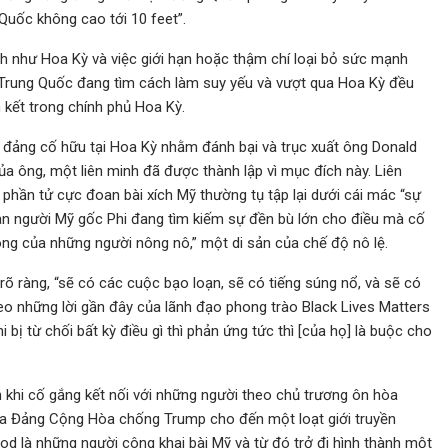
Quốc không cao tới 10 feet”.
 như Hoa Kỳ và việc giới hạn hoặc thậm chí loại bỏ sức mạnh
 Trung Quốc đang tìm cách làm suy yếu và vượt qua Hoa Kỳ đều
 kết trong chính phủ Hoa Kỳ.
ng đảng cố hữu tại Hoa Kỳ nhằm đánh bại và trục xuất ông Donald
a ông, một liên minh đã được thành lập vì mục đích này. Liên
ần tử cực đoan bài xích Mỹ thường tụ tập lại dưới cái mác “sự
an người Mỹ gốc Phi đang tìm kiếm sự đền bù lớn cho điều mà cố
ng của những người nông nô,” một di sản của chế độ nô lệ.
 ràng, “sẽ có các cuộc bạo loạn, sẽ có tiếng súng nổ, và sẽ có
 những lời gần đây của lãnh đạo phong trào Black Lives Matters
 từ chối bất kỳ điều gì thì phản ứng tức thì [của họ] là buộc cho
 khi cố gắng kết nối với những người theo chủ trương ôn hòa
 Đảng Cộng Hòa chống Trump cho đến một loạt giới truyền
wood là những người công khai bài Mỹ và từ đó trở đi hình thành một