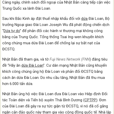
Càng ngày, chính sách đối ngoại của Nhật Bản càng tiếp cận việc
Trung Quốc xa lánh Đài Loan.
Sau khi Bắc Kinh áp đặt thuế nhập khẩu đối với
dứa
Đài Loan, Bộ
trưởng Ngoại giao Đài Loan Joseph Wu đã phát động chiến dịch
“
Dứa tự do
” để phản đối các hành vi thương mại không công
bằng của Trung Quốc. Tổng thống Tsai Ing-wen khuyến khích
công chúng mua dứa Đài Loan để chống lại sự bắt nạt của
ĐCSTQ.
Nhật Bản đã tham gia, và tờ
Fuji News Network (FNN
) đăng tiêu
đề “Hãy ăn
dứa Đài Loan
”. Cư dân mạng Nhật Bản cũng khuyến
khích công chúng ủng hộ Đài Loan và phản đối ĐCSTQ bằng
cách ăn dứa Đài Loan. Do nhu cầu tăng, Nhật Bản đã thu mua
hơn 6.000 tấn dứa.
Nhật Bản ủng hộ việc Đài Loan đưa Đài Loan vào Hiệp định Đối
tác Toàn diện và Tiến bộ xuyên Thái Bình Dương (
CPTPP
). Đơn
của Đài Loan đã gây ra sự tức giận từ ĐCSTQ, vì nó đã cố gắng
ngăn cản đảo quốc này tham gia vào cộng đồng quốc tế. Nhà lập