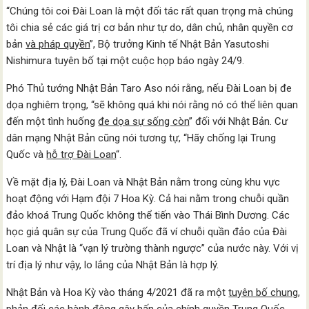
“Chúng tôi coi Đài Loan là một đối tác rất quan trọng mà chúng
tôi chia sẻ các giá trị cơ bản như tự do, dân chủ, nhân quyền cơ
bản
và pháp quyền
”, Bộ trưởng Kinh tế Nhật Bản Yasutoshi
Nishimura tuyên bố tại một cuộc họp báo ngày 24/9.
Phó Thủ tướng Nhật Bản Taro Aso nói rằng, nếu Đài Loan bị đe
dọa nghiêm trọng, “sẽ không quá khi nói rằng nó có thể liên quan
đến một tình huống
đe dọa sự sống còn
” đối với Nhật Bản. Cư
dân mạng Nhật Bản cũng nói tương tự, “Hãy chống lại Trung
Quốc và
hỗ trợ Đài Loan
“.
Về mặt địa lý, Đài Loan và Nhật Bản nằm trong cùng khu vực
hoạt động với Hạm đội 7 Hoa Kỳ. Cả hai nằm trong chuỗi quần
đảo khoá Trung Quốc không thể tiến vào Thái Bình Dương. Các
học giả quân sự của Trung Quốc đã ví chuỗi quần đảo của Đài
Loan và Nhật là “vạn lý trường thành ngược” của nước này. Với vị
trí địa lý như vậy, lo lắng của Nhật Bản là hợp lý.
Nhật Bản và Hoa Kỳ vào tháng 4/2021 đã ra một
tuyên bố chung
,