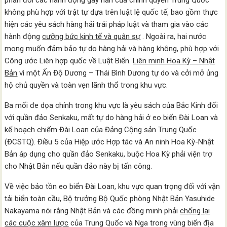
phản đối các hành động gây hấn của chính quyền Trung Quốc
không phù hợp với trật tự dựa trên luật lệ quốc tế, bao gồm thực
hiện các yêu sách hàng hải trái pháp luật và tham gia vào các
hành động
cưỡng bức kinh tế và quân sự
. Ngoài ra, hai nước
mong muốn đảm bảo tự do hàng hải và hàng không, phù hợp với
Công ước Liên hợp quốc về Luật Biển.
Liên minh Hoa Kỳ – Nhật
Bản
vì một Ấn Độ Dương – Thái Bình Dương tự do và cởi mở ủng
hộ chủ quyền và toàn vẹn lãnh thổ trong khu vực.
Ba mối đe dọa chính trong khu vực là yêu sách của Bắc Kinh đối
với quần đảo Senkaku, mất tự do hàng hải ở eo biển Đài Loan và
kế hoạch chiếm Đài Loan của Đảng Cộng sản Trung Quốc
(ĐCSTQ). Điều 5 của Hiệp ước Hợp tác và An ninh Hoa Kỳ-Nhật
Bản áp dụng cho quần đảo Senkaku, buộc Hoa Kỳ phải viện trợ
cho Nhật Bản nếu quần đảo này bị tấn công.
Về việc bảo tồn eo biển Đài Loan, khu vực quan trọng đối với vận
tải biển toàn cầu, Bộ trưởng Bộ Quốc phòng Nhật Bản Yasuhide
Nakayama nói rằng Nhật Bản và các đồng minh phải
chống lại
các cuộc xâm lược
của Trung Quốc và Nga trong vùng biển địa