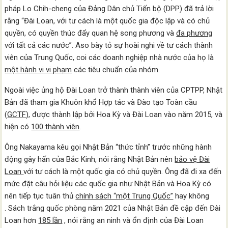
pháp Lo Chih-cheng của Đảng Dân chủ Tiến bộ (DPP) đã trả lời
rằng “Đài Loan, với tư cách là một quốc gia độc lập và có chủ
quyền, có quyền thúc đẩy quan hệ song phương và
đa phương
với tất cả các nước”. Aso bày tỏ sự hoài nghi về tư cách thành
viên của Trung Quốc, coi các doanh nghiệp nhà nước của họ là
một hành vi vi phạm
các tiêu chuẩn của nhóm.
Ngoài việc ủng hộ Đài Loan trở thành thành viên của CPTPP, Nhật
Bản đã tham gia Khuôn khổ Hợp tác và Đào tạo Toàn cầu
(
GCTF
), được thành lập bởi Hoa Kỳ và Đài Loan vào năm 2015, và
hiện có
100 thành viên
.
Ông Nakayama kêu gọi Nhật Bản “thức tỉnh” trước những hành
động gây hấn của Bắc Kinh, nói rằng Nhật Bản nên
bảo vệ Đài
Loan
với tư cách là một quốc gia có chủ quyền. Ông đã đi xa đến
mức đặt câu hỏi liệu các quốc gia như Nhật Bản và Hoa Kỳ có
nên tiếp tục tuân thủ
chính sách “một Trung Quốc”
hay không
. Sách trắng quốc phòng năm 2021 của Nhật Bản đề cập đến Đài
Loan hơn
185 lần
, nói rằng an ninh và ổn định của Đài Loan