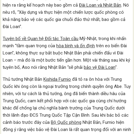
hiện ra rằng kế hoạch này bao gồm cả
Đài Loan và Nhật Bản
. Nó
nêu rõ, “Xây dựng và thực hiện một chiến lược quốc phòng có
khả năng bảo vệ các quốc gia chuỗi đảo thứ nhất, bao gồm cả
Đài Loan”.
Tuyên bố về Quan hệ Đối tác Toàn cầu
Mỹ-Nhật, trong khi nhấn
mạnh “tầm quan trọng của
hòa bình và ổn định
trên eo biển Đài
Loan”, không thực sự bắt buộc Nhật Bản phải chiến đấu vì Đài
Loan – mà đó là một bước tiến gần hơn. Một vài tháng sau khi ký
tuyên bố, Aso nói rằng Nhật Bản “sẽ phải
bảo vệ Đài Loan
“.
Thủ tướng Nhật Bản
Kishida Fumio
đã tỏ ra ôn hòa với Trung
Quốc khi ông còn là ngoại trưởng trong chính quyền ông Abe. Tuy
nhiên, với tư cách là thủ tướng, ông đã biến thành diều hâu của
Trung Quốc, cam kết phối hợp với các quốc gia cùng chí hướng
khác để chống lại chủ nghĩa bành trướng của Trung Quốc dưới
thời lãnh đạo ĐCS Trung Quốc Tập Cận Bình. Sau khi bác bỏ các
cảnh báo trước đây của
Bộ Quốc phòng
Nhật Bản, Fumio hiện
đồng ý rằng việc bảo vệ Đài Loan là rất quan trọng đối với an ninh