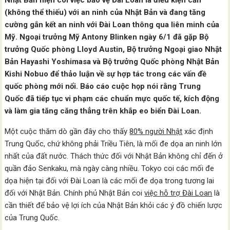
Nhật Bản hiện coi việc bảo vệ Đài Loan là điều kiện cần
(không thể thiếu) với an ninh của Nhật Bản và đang tăng
cường gắn kết an ninh với Đài Loan thông qua liên minh của
Mỹ. Ngoại trưởng Mỹ Antony Blinken ngày 6/1 đã gặp Bộ
trưởng Quốc phòng Lloyd Austin, Bộ trưởng Ngoại giao Nhật
Bản Hayashi Yoshimasa và Bộ trưởng Quốc phòng Nhật Bản
Kishi Nobuo để thảo luận về sự hợp tác trong các vấn đề
quốc phòng mới nổi. Báo cáo cuộc họp nói rằng Trung
Quốc đã tiếp tục vi phạm các chuẩn mực quốc tế, kích động
và làm gia tăng căng thẳng trên khắp eo biển Đài Loan.
Một cuộc thăm dò gần đây cho thấy
80% người Nhật
xác định
Trung Quốc, chứ không phải Triều Tiên, là mối đe dọa an ninh lớn
nhất của đất nước. Thách thức đối với Nhật Bản không chỉ đến ở
quần đảo Senkaku, mà ngày càng nhiều. Tokyo coi các mối đe
dọa hiện tại đối với Đài Loan là các mối đe dọa trong tương lai
đối với Nhật Bản. Chính phủ Nhật Bản coi
việc hỗ trợ Đài Loan
là
cần thiết để bảo vệ lợi ích của Nhật Bản khỏi các ý đồ chiến lược
của Trung Quốc.