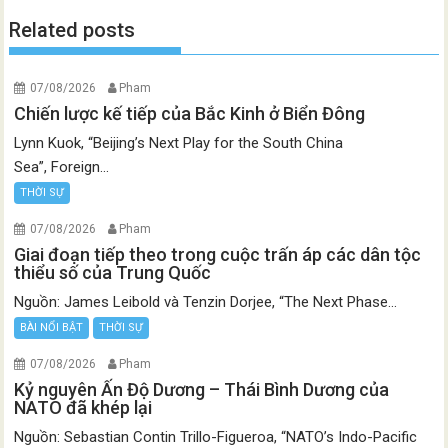
Related posts
07/08/2026
Pham
Chiến lược kế tiếp của Bắc Kinh ở Biển Đông
Lynn Kuok, “Beijing’s Next Play for the South China
Sea”, Foreign...
THỜI SỰ
07/08/2026
Pham
Giai đoạn tiếp theo trong cuộc trấn áp các dân tộc
thiểu số của Trung Quốc
Nguồn: James Leibold và Tenzin Dorjee, “The Next Phase...
BÀI NỔI BẬT
THỜI SỰ
07/08/2026
Pham
Kỷ nguyên Ấn Độ Dương – Thái Bình Dương của
NATO đã khép lại
Nguồn: Sebastian Contin Trillo-Figueroa, “NATO’s Indo-Pacific