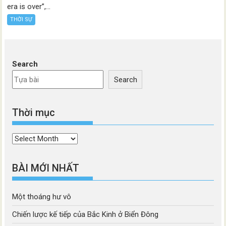
era is over”,...
THỜI SỰ
Search
Search
Thời mục
Thời
mục
BÀI MỚI NHẤT
Một thoáng hư vô
Chiến lược kế tiếp của Bắc Kinh ở Biển Đông