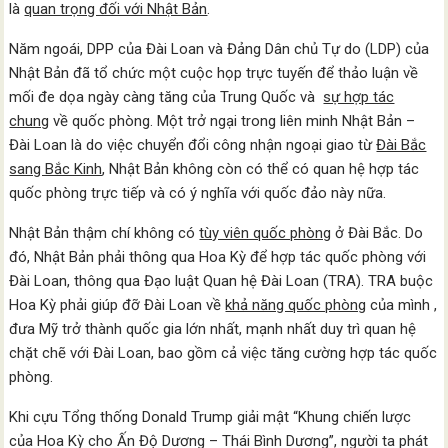
là
quan trọng đối với Nhật Bản
.
Năm ngoái, DPP của Đài Loan và Đảng Dân chủ Tự do (LDP) của
Nhật Bản đã tổ chức một cuộc họp trực tuyến để thảo luận về
mối đe dọa ngày càng tăng của Trung Quốc và
sự hợp tác
chung
về quốc phòng. Một trở ngại trong liên minh Nhật Bản –
Đài Loan là do việc chuyển đổi công nhận ngoại giao từ
Đài Bắc
sang Bắc Kinh
, Nhật Bản không còn có thể có quan hệ hợp tác
quốc phòng trực tiếp và có ý nghĩa với quốc đảo này nữa.
Nhật Bản thậm chí không có
tùy viên quốc phòng
ở Đài Bắc. Do
đó, Nhật Bản phải thông qua Hoa Kỳ để hợp tác quốc phòng với
Đài Loan, thông qua Đạo luật Quan hệ Đài Loan (TRA). TRA buộc
Hoa Kỳ phải giúp đỡ Đài Loan về
khả năng quốc phòng
của mình ,
đưa Mỹ trở thành quốc gia lớn nhất, mạnh nhất duy trì quan hệ
chặt chẽ với Đài Loan, bao gồm cả việc tăng cường hợp tác quốc
phòng.
Khi cựu Tổng thống Donald Trump giải mật “Khung chiến lược
của Hoa Kỳ cho Ấn Độ Dương – Thái Bình Dương”, người ta phát