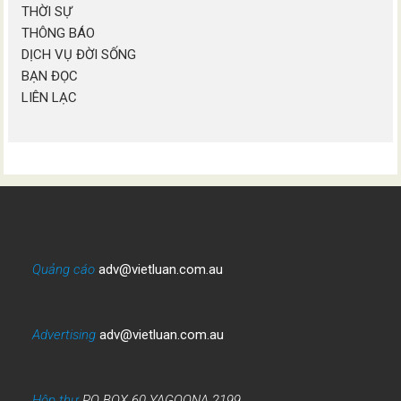
THỜI SỰ
THÔNG BÁO
DỊCH VỤ ĐỜI SỐNG
BẠN ĐỌC
LIÊN LẠC
Quảng cáo
adv@vietluan.com.au
Advertising
adv@vietluan.com.au
Hộp thư
PO BOX 60 YAGOONA 2199