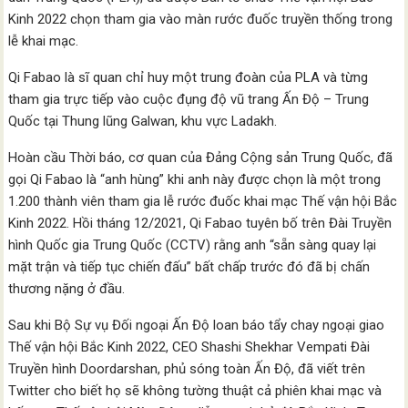
Kinh 2022 chọn tham gia vào màn rước đuốc truyền thống trong
lễ khai mạc.
Qi Fabao là sĩ quan chỉ huy một trung đoàn của PLA và từng
tham gia trực tiếp vào cuộc đụng độ vũ trang Ấn Độ – Trung
Quốc tại Thung lũng Galwan, khu vực Ladakh.
Hoàn cầu Thời báo, cơ quan của Đảng Cộng sản Trung Quốc, đã
gọi Qi Fabao là “anh hùng” khi anh này được chọn là một trong
1.200 thành viên tham gia lễ rước đuốc khai mạc Thế vận hội Bắc
Kinh 2022. Hồi tháng 12/2021, Qi Fabao tuyên bố trên Đài Truyền
hình Quốc gia Trung Quốc (CCTV) rằng anh “sẵn sàng quay lại
mặt trận và tiếp tục chiến đấu” bất chấp trước đó đã bị chấn
thương nặng ở đầu.
Sau khi Bộ Sự vụ Đối ngoại Ấn Độ loan báo tẩy chay ngoại giao
Thế vận hội Bắc Kinh 2022, CEO Shashi Shekhar Vempati Đài
Truyền hình Doordarshan, phủ sóng toàn Ấn Độ, đã viết trên
Twitter cho biết họ sẽ không tường thuật cả phiên khai mạc và