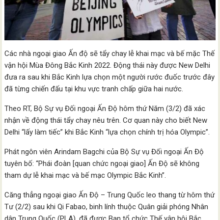
Các nhà ngoại giao Ấn độ sẽ tẩy chay lễ khai mạc và bế mặc Thế
vận hội Mùa Đông Bắc Kinh 2022. Động thái này được New Delhi
đưa ra sau khi Bắc Kinh lựa chọn một người rước đuốc trước đây
đã từng chiến đấu tại khu vực tranh chấp giữa hai nước.
Theo RT, Bộ Sự vụ Đối ngoại Ấn Độ hôm thứ Năm (3/2) đã xác
nhận về động thái tẩy chay nêu trên. Cơ quan này cho biết New
Delhi “lấy làm tiếc” khi Bắc Kinh “lựa chọn chính trị hóa Olympic”.
Phát ngôn viên Arindam Bagchi của Bộ Sự vụ Đối ngoại Ấn Độ
tuyên bố: “Phái đoàn [quan chức ngoại giao] Ấn Độ sẽ không
tham dự lễ khai mạc và bế mạc Olympic Bắc Kinh”.
Căng thẳng ngoại giao Ấn Độ – Trung Quốc leo thang từ hôm thứ
Tư (2/2) sau khi Qi Fabao, binh lính thuộc Quân giải phóng Nhân
dân Trung Quốc (PLA), đã được Ban tổ chức Thế vận hội Bắc