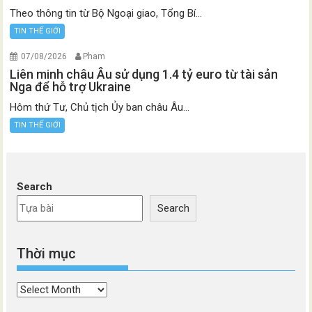
Theo thông tin từ Bộ Ngoại giao, Tổng Bí...
TIN THẾ GIỚI
07/08/2026
Pham
Liên minh châu Âu sử dụng 1.4 tỷ euro từ tài sản
Nga để hỗ trợ Ukraine
Hôm thứ Tư, Chủ tịch Ủy ban châu Âu...
TIN THẾ GIỚI
Search
Search
Thời mục
Thời
mục