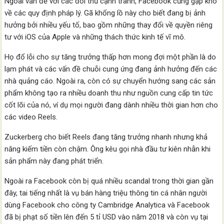
Ngoài vấn đề với các đối thủ cạnh tranh, Facebook cũng gặp khó
về các quy định pháp lý. Gã khổng lồ này cho biết đang bị ảnh
hưởng bởi nhiều yếu tố, bao gồm những thay đổi về quyền riêng
tư với iOS của Apple và những thách thức kinh tế vĩ mô.
Họ đổ lỗi cho sự tăng trưởng thấp hơn mong đợi một phần là do
lạm phát và các vấn đề chuỗi cung ứng đang ảnh hưởng đến các
nhà quảng cáo. Ngoài ra, còn có sự chuyển hướng sang các sản
phẩm không tạo ra nhiều doanh thu như nguồn cung cấp tin tức
cốt lõi của nó, ví dụ mọi người đang dành nhiều thời gian hơn cho
các video Reels.
Zuckerberg cho biết Reels đang tăng trưởng nhanh nhưng khả
năng kiếm tiền còn chậm. Ông kêu gọi nhà đầu tư kiên nhẫn khi
sản phẩm này đang phát triển.
Ngoài ra Facebook còn bị quá nhiều scandal trong thời gian gần
đây, tai tiếng nhất là vụ bán hàng triệu thông tin cá nhân người
dùng Facebook cho công ty Cambridge Analytica và Facebook
đã bị phạt số tiền lên đến 5 tỉ USD vào năm 2018 và còn vụ tại