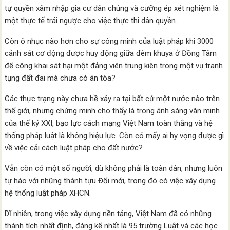
tự quyền xâm nhập gia cư dân chúng và cưỡng ép xét nghiệm là
một thực tế trái ngược cho việc thực thi dân quyền.
Còn ô nhục nào hơn cho sự công minh của luật pháp khi 3000
cảnh sát cơ động được huy động giữa đêm khuya ở Đồng Tâm
để công khai sát hại một đảng viên trung kiên trong một vụ tranh
tụng đất đai mà chưa có án tòa?
Các thực trạng này chưa hề xảy ra tại bất cứ một nước nào trên
thế giới, nhưng chứng minh cho thấy là trong ánh sáng văn minh
của thế kỷ XXI, bạo lực cách mạng Việt Nam toàn thắng và hệ
thống pháp luật là không hiệu lực. Còn có mấy ai hy vọng được gì
về việc cải cách luật pháp cho đất nước?
Vẫn còn có một số người, dù không phải là toàn dân, nhưng luôn
tự hào với những thành tựu Đổi mới, trong đó có việc xây dựng
hệ thống luật pháp XHCN.
Dĩ nhiên, trong việc xây dựng nền tảng, Việt Nam đã có những
thành tích nhất định, đáng kể nhất là 95 trường Luật và các học