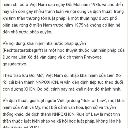
niệm chỉ có ở Việt Nam sau ngày Đổi Mới năm 1986, và cho đến
nay vẫn còn gây nhiều tranh luận về nội dung và dịch thuật, trong
khi tinh thần thượng tôn luật pháp là một thuật ngữ được phổ
biến sâu rộng ở miền Nam trước năm 1975 và không có liên hệ
đến nhà nước pháp quyền.
Về nội dung, khái niệm nhà nước pháp quyền
(Rechtsstaatsbegriff) là một học thuyết thuộc luật hiến pháp của
Đức mà Liên Xô đã vận dụng và dịch thành Pravovoe
gosudarstvo.
Theo trào lưu Đổi Mới, Việt Nam du nhập khái niệm của Liên Xô
rồi cải biên thành NNPQXHCN, vì vẫn kiên định tiếp tục theo đuổi
con đường XHCN. Do bối cảnh này mà khái niệm đó thành hình.
Về dịch thuật, giới luật người Việt lại dùng “Rule of Law“, một khái
niệm của Anh và Mỹ, một bối cảnh văn hoá, lịch sử và truyền
thống khác, để dịch thành NNPQXHCN. Rule of Law là một tinh
thần thuộc luật hiến pháp và xã hội học luật pháp, không liên hệ