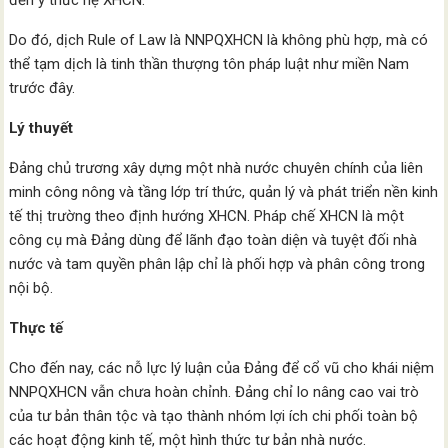
đến ý thức hệ XHCN.
Do đó, dịch Rule of Law là NNPQXHCN là không phù hợp, mà có
thể tạm dịch là tinh thần thượng tôn pháp luật như miền Nam
trước đây.
Lý thuyết
Đảng chủ trương xây dựng một nhà nước chuyên chính của liên
minh công nông và tầng lớp trí thức, quản lý và phát triển nền kinh
tế thị trường theo định hướng XHCN. Pháp chế XHCN là một
công cụ mà Đảng dùng để lãnh đạo toàn diện và tuyệt đối nhà
nước và tam quyền phân lập chỉ là phối hợp và phân công trong
nội bộ.
Thực tế
Cho đến nay, các nỗ lực lý luận của Đảng để cổ vũ cho khái niệm
NNPQXHCN vẫn chưa hoàn chỉnh. Đảng chỉ lo nâng cao vai trò
của tư bản thân tộc và tạo thành nhóm lợi ích chi phối toàn bộ
các hoạt động kinh tế, một hình thức tư bản nhà nước.