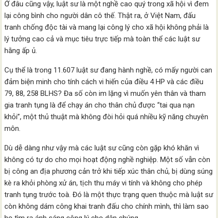
Ở đâu cũng vậy, luật sư là một nghề cao quý trong xã hội vì đem
lại công bình cho người dân cô thế. Thật ra, ở Việt Nam, đấu
tranh chống độc tài và mang lại công lý cho xã hội không phải là
lý tưởng cao cả và mục tiêu trực tiếp mà toàn thể các luật sư
hằng ấp ủ.
Cụ thể là trong 11.607 luật sư đang hành nghề, có mấy người can
đảm biện minh cho tính cách vi hiến của điều 4 HP và các điều
79, 88, 258 BLHS? Đa số còn im lặng vì muốn yên thân và tham
gia tranh tụng là để chạy án cho thân chủ được “tai qua nạn
khỏi”, một thủ thuật mà không đòi hỏi quá nhiều kỹ năng chuyên
môn.
Dù dễ dàng như vậy mà các luật sư cũng còn gặp khó khăn vì
không có tự do cho mọi hoạt động nghề nghiệp. Một số vẫn còn
bị công an địa phương cản trở khi tiếp xúc thân chủ, bị dùng súng
kè ra khỏi phòng xử án, tịch thu máy vi tính và không cho phép
tranh tụng trước toà. Đó là một thực trạng quen thuộc mà luật sư
còn không dám công khai tranh đấu cho chính mình, thì làm sao