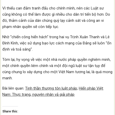
Vì thiếu can đảm tranh đấu cho chính mình, nên các Luật sư
cũng không có thể làm được gì nhiều cho dân trí tiến bộ hơn. Do
đó, thảm cảnh của dân chúng quỳ lạy cảnh sát và công an vi
phạm nhân quyền sẽ còn tiếp tục.
Nhờ “chiến công hiển hách“ trong hai vụ Trịnh Xuân Thanh và Lê
Đình Kình, việc sử dụng bạo lực cách mạng của Đảng sẽ luôn “ổn
định và toả sáng“.
Tóm lại, hy vọng về việc một nhà nước pháp quyền nghiêm minh,
một chính quyền liêm chính và một đội ngũ luật sư tận tụy để
cùng chung lo xây dựng cho một Việt Nam tương lai, là quá mong
manh.
Bài liên quan:
Tinh thần thượng tôn luật pháp
;
Hiến pháp Việt
Nam: Thực trạng, nguyên nhân vả giải pháp
Share this: