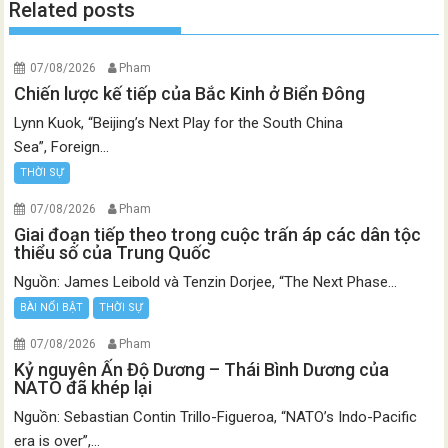
Related posts
07/08/2026
Pham
Chiến lược kế tiếp của Bắc Kinh ở Biển Đông
Lynn Kuok, “Beijing’s Next Play for the South China
Sea”, Foreign...
THỜI SỰ
07/08/2026
Pham
Giai đoạn tiếp theo trong cuộc trấn áp các dân tộc
thiểu số của Trung Quốc
Nguồn: James Leibold và Tenzin Dorjee, “The Next Phase...
BÀI NỔI BẬT
THỜI SỰ
07/08/2026
Pham
Kỷ nguyên Ấn Độ Dương – Thái Bình Dương của
NATO đã khép lại
Nguồn: Sebastian Contin Trillo-Figueroa, “NATO’s Indo-Pacific
era is over”,...