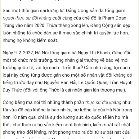
Sau một thời gian dài lưỡng lự, Đảng Cộng sản đã tống giam
người thực sự đối kháng
cuối cùng của chế độ là Phạm Đoan
Trang vào năm 2020. Thừa thắng xông lên, Đảng Cộng sản dẹp
luôn những tổ chức dân sự ít màu sắc chính trị quyền lực hơn,
nhưng họ không kiểm soát.
Ngày 9-2-2022, Hà Nội tống giam bà Ngụy Thị Khanh, đứng đầu
một tổ chức môi trường, từng nhận giải thưởng về bảo vệ môi
trường quốc tế, với tội danh… trốn thuế! Cần nhớ rằng, tội danh
loại này cũng từng được gán cho một số nhân vật đối kháng có
tiếng trước đây như Nguyễn Văn Hải, Lê Quốc Quân, Trần Huỳnh
Duy Thức (đối với ông Thức là cái nhãn gian lận thương mại).
Công bằng mà nói thì những thành phần
thực sự đối kháng
như
tôi vừa đề cập không là bao nhiêu, sự lưỡng lự của Hà Nội trong
hơn 10 năm qua, chỉ là sự đo lường sức ép quốc tế lên họ mà
thôi, chứ thực ra họ vẫn kiểm soát tình hình, kiểm soát rất chặt
phong trào đối kháng, một phong trào ra đời từ sự bắt nạt của