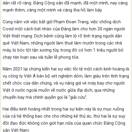
dân rất rõ ràng. Đảng Cộng sản đã mạnh, đã một mình, nay càng
mạnh thêm, càng một mình và càng tha hồ làm bậy.
Cùng năm với việc bắt giữ Phạm Đoan Trang, việc chống dịch
Covid một cách bát nháo của Đảng làm cho hơn 20 ngàn người
Việt thiệt mạng. Dịch bệnh cũng làm lộ rõ tình trạng người dân
quê Việt Nam, những người làm thuê làm mướn trong các nhà
máy, bị bóc lột tận xương tủy, trong đó có hơn 1 triệu người bỏ
chạy tán loạn sau vài tuần lễ phong tỏa.
Năm 2021 lại chứng kiến hai sự việc tồi tệ một cách kinh hoàng là
vụ công ty Việt Á bán bộ xét nghiệm dỏm, làm giàu trên tình trạng
chết chóc của dân chúng, và vụ nâng giá vé máy bay cho người
Việt ở nước ngoài muốn về nước giữa đại dịch, qua những
chuyến bay mà chính quyền gọi là “giải cứu”.
Hai điều kinh hoàng nhất trong hai sự kiện này là sự mục ruỗng
của cả hệ thống bao che cho những kẻ thủ ác, thứ hai là sự suy
đồi đạo đức không còn giới hạn nữa của quan chức Đảng Cộng
sản Việt Nam.