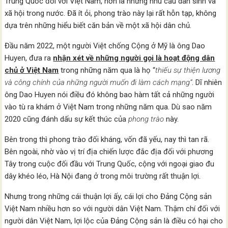
Trung Quốc đối với Việt Nam, hơn là những nhu cầu dân sinh và
xã hội trong nước. Đã ít ỏi, phong trào này lại rất hỗn tạp, không
dựa trên những hiểu biết căn bản về một xã hội dân chủ.
Đầu năm 2022, một người Việt chống Cộng ở Mỹ là ông Dao
Huyen, đưa ra
nhận xét về những người gọi là hoạt động dân
chủ ở Việt Nam
trong những năm qua là họ “
thiếu sự thiện lương
và công chính của những người muốn đi làm cách mạng”
. Dĩ nhiên
ông Dao Huyen nói điều đó không bao hàm tất cả những người
vào tù ra khám ở Việt Nam trong những năm qua. Dù sao năm
2020 cũng đánh dấu sự kết thúc của
phong trào
này.
Bên trong thì phong trào đối kháng, vốn đã yếu, nay thì tan rã.
Bên ngoài, nhờ vào vị trí địa chiến lược đắc địa đối với phương
Tây trong cuộc đối đầu với Trung Quốc, cộng với ngoại giao đu
dây khéo léo, Hà Nội đang ở trong môi trường rất thuận lợi.
Nhưng trong những cái thuận lợi ấy, cái lợi cho Đảng Cộng sản
Việt Nam nhiều hơn so với người dân Việt Nam. Thậm chí đối với
người dân Việt Nam, lợi lộc của Đảng Cộng sản là điều có hại cho