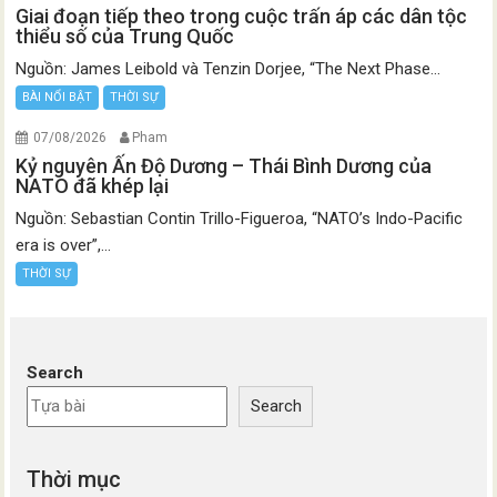
Giai đoạn tiếp theo trong cuộc trấn áp các dân tộc
thiểu số của Trung Quốc
Nguồn: James Leibold và Tenzin Dorjee, “The Next Phase...
BÀI NỔI BẬT
THỜI SỰ
07/08/2026
Pham
Kỷ nguyên Ấn Độ Dương – Thái Bình Dương của
NATO đã khép lại
Nguồn: Sebastian Contin Trillo-Figueroa, “NATO’s Indo-Pacific
era is over”,...
THỜI SỰ
Search
Search
Thời mục