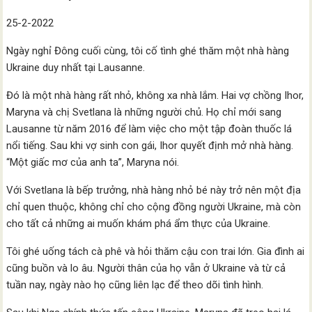
25-2-2022
Ngày nghỉ Đông cuối cùng, tôi cố tình ghé thăm một nhà hàng
Ukraine duy nhất tại Lausanne.
Đó là một nhà hàng rất nhỏ, không xa nhà lắm. Hai vợ chồng Ihor,
Maryna và chị Svetlana là những người chủ. Họ chỉ mới sang
Lausanne từ năm 2016 để làm việc cho một tập đoàn thuốc lá
nổi tiếng. Sau khi vợ sinh con gái, Ihor quyết định mở nhà hàng.
“Một giấc mơ của anh ta”, Maryna nói.
Với Svetlana là bếp trưởng, nhà hàng nhỏ bé này trở nên một địa
chỉ quen thuộc, không chỉ cho cộng đồng người Ukraine, mà còn
cho tất cả những ai muốn khám phá ẩm thực của Ukraine.
Tôi ghé uống tách cà phê và hỏi thăm cậu con trai lớn. Gia đình ai
cũng buồn và lo âu. Người thân của họ vẫn ở Ukraine và từ cả
tuần nay, ngày nào họ cũng liên lạc để theo dõi tình hình.