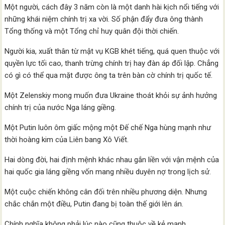
Một người, cách đây 3 năm còn là một danh hài kịch nổi tiếng với
những khái niệm chính trị xa vời. Số phận đẩy đưa ông thành
Tổng thống và một Tổng chỉ huy quân đội thời chiến.
Người kia, xuất thân từ mật vụ KGB khét tiếng, quá quen thuộc với
quyền lực tối cao, thanh trừng chính trị hay đàn áp đối lập. Chẳng
có gì có thể qua mặt được ông ta trên bàn cờ chính trị quốc tế.
Một Zelenskiy mong muốn đưa Ukraine thoát khỏi sự ảnh hưởng
chính trị của nước Nga láng giềng.
Một Putin luôn ôm giấc mộng một Đế chế Nga hùng mạnh như
thời hoàng kim của Liên bang Xô Viết.
Hai dòng đời, hai định mệnh khác nhau gắn liền với vận mệnh của
hai quốc gia láng giềng vốn mang nhiều duyên nợ trong lịch sử.
Một cuộc chiến không cân đối trên nhiều phương diện. Nhưng
chắc chắn một điều, Putin đang bị toàn thế giới lên án.
Chính nghĩa không phải lúc nào cũng thuộc về kẻ mạnh.