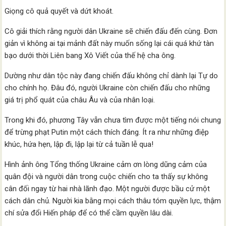
Giọng cô quả quyết và dứt khoát.
Cô giải thích rằng người dân Ukraine sẽ chiến đấu đến cùng. Đơn
giản vì không ai tại mảnh đất này muốn sống lại cái quá khứ tàn
bạo dưới thời Liên bang Xô Viết của thế hệ cha ông.
Dường như dân tộc này đang chiến đấu không chỉ dành lại Tự do
cho chính họ. Đâu đó, người Ukraine còn chiến đấu cho những
giá trị phổ quát của châu Âu và của nhân loại.
Trong khi đó, phương Tây vẫn chưa tìm được một tiếng nói chung
để trừng phạt Putin một cách thích đáng. Ít ra như những điệp
khúc, hứa hẹn, lập đi, lập lại từ cả tuần lễ qua!
Hình ảnh ông Tổng thống Ukraine cảm ơn lòng dũng cảm của
quân đội và người dân trong cuộc chiến cho ta thấy sự không
cân đối ngay từ hai nhà lãnh đạo. Một người được bầu cử một
cách dân chủ. Người kia bằng mọi cách thâu tóm quyền lực, thậm
chí sửa đổi Hiến pháp để có thể cầm quyền lâu dài.