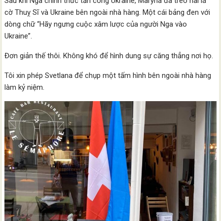
Sau khi Nga chính thức tấn công Ukraine, Maryna đã treo hai lá
cờ Thuỵ Sĩ và Ukraine bên ngoài nhà hàng. Một cái bảng đen với
dòng chữ “Hãy ngưng cuộc xâm lược của người Nga vào
Ukraine”.
Đơn giản thế thôi. Không khó để hình dung sự căng thẳng nơi họ.
Tôi xin phép Svetlana để chụp một tấm hình bên ngoài nhà hàng
làm kỷ niệm.