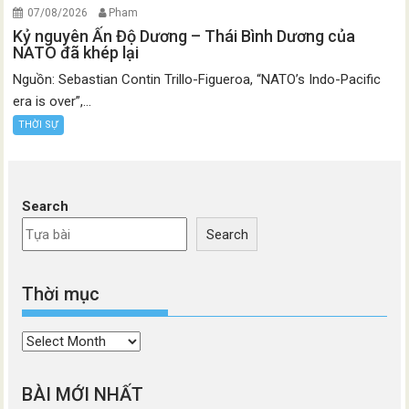
07/08/2026
Pham
Kỷ nguyên Ấn Độ Dương – Thái Bình Dương của
NATO đã khép lại
Nguồn: Sebastian Contin Trillo-Figueroa, “NATO’s Indo-Pacific
era is over”,...
THỜI SỰ
Search
Search
Thời mục
Thời
mục
BÀI MỚI NHẤT