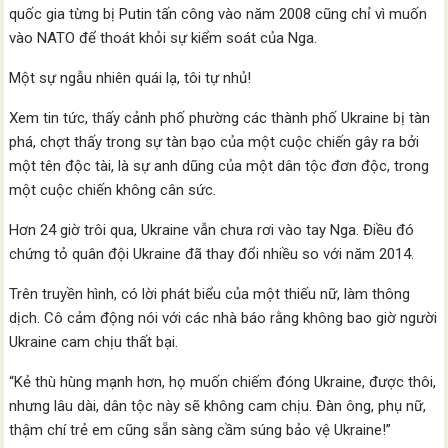
quốc gia từng bị Putin tấn công vào năm 2008 cũng chỉ vì muốn
vào NATO để thoát khỏi sự kiểm soát của Nga.
Một sự ngẫu nhiên quái lạ, tôi tự nhủ!
Xem tin tức, thấy cảnh phố phường các thành phố Ukraine bị tàn
phá, chợt thấy trong sự tàn bạo của một cuộc chiến gây ra bởi
một tên độc tài, là sự anh dũng của một dân tộc đơn độc, trong
một cuộc chiến không cân sức.
Hơn 24 giờ trôi qua, Ukraine vẫn chưa rơi vào tay Nga. Điều đó
chứng tỏ quân đội Ukraine đã thay đổi nhiều so với năm 2014.
Trên truyền hình, có lời phát biểu của một thiếu nữ, làm thông
dịch. Cô cảm động nói với các nhà báo rằng không bao giờ người
Ukraine cam chịu thất bại.
“Kẻ thù hùng mạnh hơn, họ muốn chiếm đóng Ukraine, được thôi,
nhưng lâu dài, dân tộc này sẽ không cam chịu. Đàn ông, phụ nữ,
thậm chí trẻ em cũng sẵn sàng cầm súng bảo vệ Ukraine!”