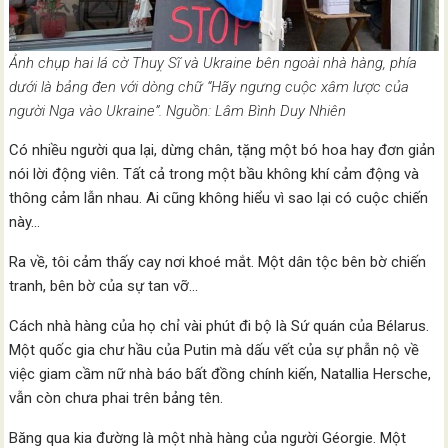
Ảnh chụp hai lá cờ Thuỵ Sĩ và Ukraine bên ngoài nhà hàng, phía
dưới là bảng đen với dòng chữ “Hãy ngưng cuộc xâm lược của
người Nga vào Ukraine”. Nguồn: Lâm Bình Duy Nhiên
Có nhiều người qua lại, dừng chân, tặng một bó hoa hay đơn giản
nói lời động viên. Tất cả trong một bầu không khí cảm động và
thông cảm lẫn nhau. Ai cũng không hiểu vì sao lại có cuộc chiến
này…
Ra về, tôi cảm thấy cay nơi khoé mắt. Một dân tộc bên bờ chiến
tranh, bên bờ của sự tan vỡ…
Cách nhà hàng của họ chỉ vài phút đi bộ là Sứ quán của Bélarus.
Một quốc gia chư hầu của Putin mà dấu vết của sự phẫn nộ về
việc giam cầm nữ nhà báo bất đồng chính kiến, Natallia Hersche,
vẫn còn chưa phai trên bảng tên.
Băng qua kia đường là một nhà hàng của người Géorgie. Một