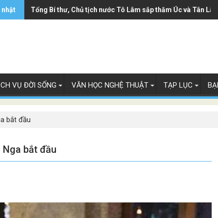
 nhật
Ông Trump ký sắc lệnh hạn chế luật 'sinh ở Mỹ là công dân
Tổng Bí thư, Chủ tịch nước Tô Lâm sắp thăm Úc và Tân Lây
ỊCH VỤ ĐỜI SỐNG
VĂN HỌC NGHỆ THUẬT
TẠP LỤC
BẠ
ga bắt đầu
c Nga bắt đầu