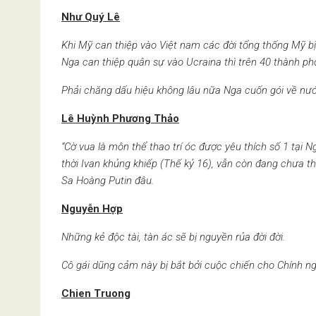
Như Quý Lê
Khi Mỹ can thiệp vào Việt nam các đời tổng thống Mỹ bị 
Nga can thiệp quân sự vào Ucraina thì trên 40 thành phố
Phải chăng dấu hiệu không lâu nữa Nga cuốn gói về nư
Lê Huỳnh Phương Thảo
“Cờ vua là môn thể thao trí óc được yêu thích số 1 tại 
thời Ivan khủng khiếp (Thế kỷ 16), vẫn còn đang chưa th
Sa Hoàng Putin đâu.
Nguyễn Hợp
Những kẻ độc tài, tàn ác sẽ bị nguyền rủa đời đời.
Cô gái dũng cảm này bị bắt bởi cuộc chiến cho Chính ng
Chien Truong