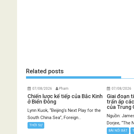
Related posts
07/08/2026
Pham
07/08/2026
Chiến lược kế tiếp của Bắc Kinh
Giai đoạn t
ở Biển Đông
trấn áp các
của Trung
Lynn Kuok, “Beijing’s Next Play for the
Nguồn: James
South China Sea”, Foreign...
Dorjee, “The N
THỜI SỰ
BÀI NỔI BẬT