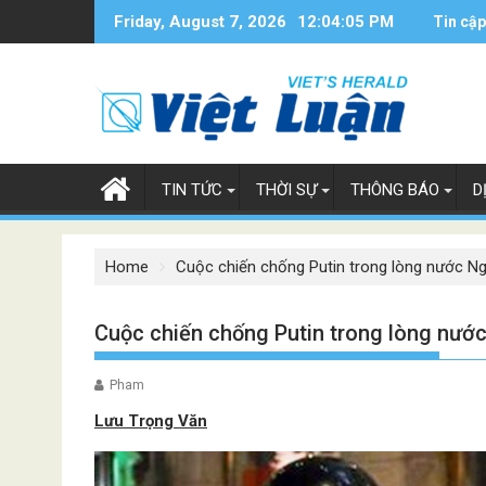
Skip
Friday, August 7, 2026
12:04:06 PM
Tin cập
to
content
TIN TỨC
THỜI SỰ
THÔNG BÁO
D
Home
Cuộc chiến chống Putin trong lòng nước N
Cuộc chiến chống Putin trong lòng nướ
Pham
Lưu Trọng Văn