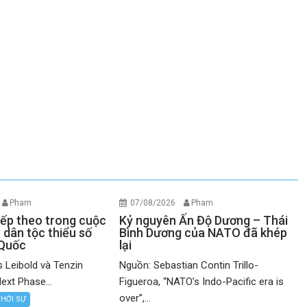
Pham
07/08/2026
Pham
iếp theo trong cuộc
Kỷ nguyên Ấn Độ Dương – Thái
 dân tộc thiểu số
Bình Dương của NATO đã khép
 Quốc
lại
 Leibold và Tenzin
Nguồn: Sebastian Contin Trillo-
ext Phase...
Figueroa, “NATO’s Indo-Pacific era is
over”,...
THỜI SỰ