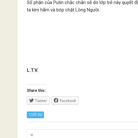
Số phận của Putin chắc chắn sẽ do lớp trẻ này quyết đị
ta kìm hãm và bóp chặt Lòng Người.
L.T.V.
Share this:
Twitter
Facebook
THỜI SỰ
Posts