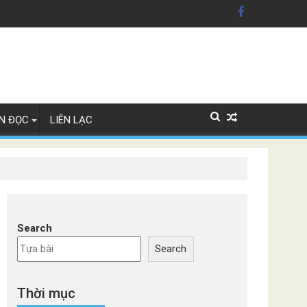
 Mỹ'
 Lan
N ĐỌC
LIÊN LẠC
Search
Search
Thời mục