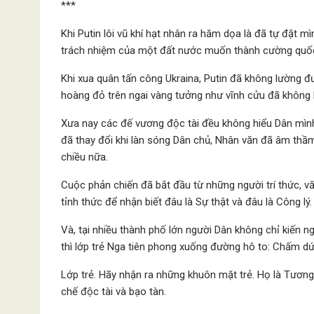
***
Khi Putin lôi vũ khí hạt nhân ra hăm dọa là đã tự đặt 
trách nhiệm của một đất nước muốn thành cường quốc 
Khi xua quân tấn công Ukraina, Putin đã không lường 
hoàng đỏ trên ngai vàng tưởng như vĩnh cửu đã không 
Xưa nay các đế vương độc tài đều không hiểu Dân mình
đã thay đổi khi làn sóng Dân chủ, Nhân văn đã âm thầ
chiều nữa.
Cuộc phản chiến đã bắt đầu từ những người trí thức, vă
tỉnh thức để nhận biết đâu là Sự thật và đâu là Công lý.
Và, tại nhiều thành phố lớn người Dân không chỉ kiến 
thì lớp trẻ Nga tiên phong xuống đường hô to: Chấm dứt
Lớp trẻ. Hãy nhận ra những khuôn mặt trẻ. Họ là Tương
chế độc tài và bạo tàn.