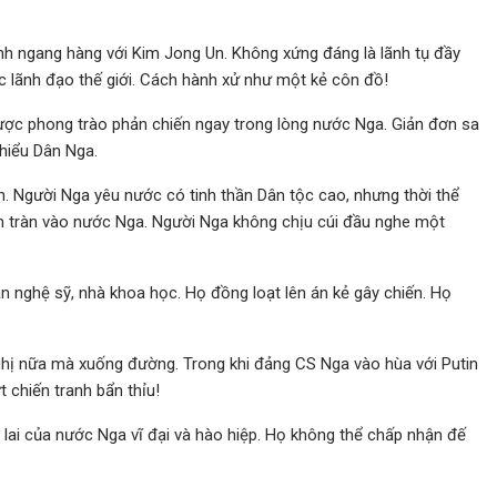
mình ngang hàng với Kim Jong Un. Không xứng đáng là lãnh tụ đầy
lãnh đạo thế giới. Cách hành xử như một kẻ côn đồ!
được phong trào phản chiến ngay trong lòng nước Nga. Giản đơn sa
hiểu Dân Nga.
. Người Nga yêu nước có tinh thần Dân tộc cao, nhưng thời thể
m tràn vào nước Nga. Người Nga không chịu cúi đầu nghe một
n nghệ sỹ, nhà khoa học. Họ đồng loạt lên án kẻ gây chiến. Họ
nghị nữa mà xuống đường. Trong khi đảng CS Nga vào hùa với Putin
 chiến tranh bẩn thỉu!
 lai của nước Nga vĩ đại và hào hiệp. Họ không thể chấp nhận đế