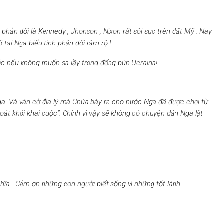
phản đối là Kennedy , Jhonson , Nixon rất sôi sục trên đất Mỹ . Nay
 tại Nga biểu tình phản đối rầm rộ !
ớc nếu không muốn sa lầy trong đống bùn Ucraina!
Nga. Và ván cờ địa lý mà Chúa bày ra cho nước Nga đã được chơi từ
oát khỏi khai cuộc”. Chính vì vậy sẽ không có chuyện dân Nga lật
hĩa . Cảm ơn những con người biết sống vì những tốt lành.