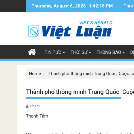
Skip
Thursday, August 6, 2026
1:42:19 PM
Tin c
to
content
TIN TỨC
THỜI SỰ
THÔNG BÁO
D
Home
Thành phố thông minh Trung Quốc: Cuộc sốn
Thành phố thông minh Trung Quốc: Cuộc 
Pham
Thanh Tâm