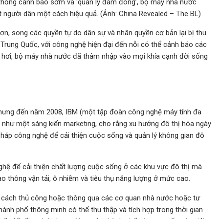
thống cảnh báo sớm và ‘quản lý đám đông’, bộ máy nhà nước
 người dân một cách hiệu quả. (Ảnh: China Revealed – The BL)
ơn, song các quyền tự do dân sự và nhân quyền cơ bản lại bị thu
ở Trung Quốc, với công nghệ hiện đại đến nỗi có thể cảnh báo các
 xe hơi, bộ máy nhà nước đã thâm nhập vào mọi khía cạnh đời sống
nhưng đến năm 2008, IBM (một tập đoàn công nghệ máy tính đa
 như một sáng kiến ​​marketing, cho rằng xu hướng đô thị hóa ngày
 pháp công nghệ để cải thiện cuộc sống và quản lý không gian đô
hệ để cải thiện chất lượng cuộc sống ở các khu vực đô thị mà
o thông vận tải, ô nhiễm và tiêu thụ năng lượng ở mức cao.
eo cách thủ công hoặc thông qua các cơ quan nhà nước hoặc tư
ành phố thông minh có thể thu thập và tích hợp trong thời gian