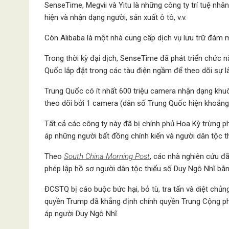
SenseTime, Megvii và Yitu là những công ty trí tuệ n
hiện và nhận dạng người, sản xuất ô tô, v.v.
Còn Alibaba là một nhà cung cấp dịch vụ lưu trữ đám m
Trong thời kỳ đại dịch, SenseTime đã phát triển chức
Quốc lắp đặt trong các tàu điện ngầm để theo dõi sự lây 
Trung Quốc có ít nhất 600 triệu camera nhận dạng khuôn
theo dõi bởi 1 camera (dân số Trung Quốc hiện khoảng 
Tất cả các công ty này đã bị chính phủ Hoa Kỳ trừng
áp những người bất đồng chính kiến ​​và người dân tộc t
Theo
South China Morning Post
, các nhà nghiên cứu 
phép lập hồ sơ người dân tộc thiểu số Duy Ngô Nhĩ bằng
ĐCSTQ bị cáo buộc bức hại, bỏ tù, tra tấn và diệt chủ
quyền Trump đã khẳng định chính quyền Trung Cộng phạm
áp người Duy Ngô Nhĩ.