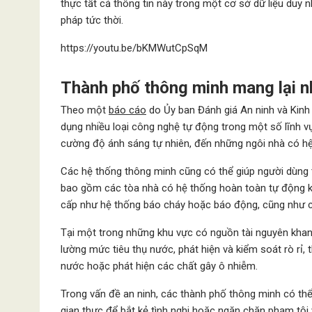
thực tất cả thông tin này trong một cơ sở dữ liệu duy 
pháp tức thời.
https://youtu.be/bKMWutCpSqM
Thành phố thông minh mang lại nh
Theo một
báo cáo
do Ủy ban Đánh giá An ninh và Kinh
dụng nhiều loại công nghệ tự động trong một số lĩnh v
cường độ ánh sáng tự nhiên, đến những ngôi nhà có hệ 
Các hệ thống thông minh cũng có thể giúp người dùng t
bao gồm các tòa nhà có hệ thống hoàn toàn tự động ki
cấp như hệ thống báo cháy hoặc báo động, cũng như c
Tại một trong những khu vực có nguồn tài nguyên khan 
lường mức tiêu thụ nước, phát hiện và kiểm soát rò rỉ, 
nước hoặc phát hiện các chất gây ô nhiễm.
Trong vấn đề an ninh, các thành phố thông minh có thể
gian thực để bắt kẻ tình nghi hoặc ngăn chặn phạm tội 