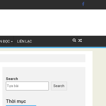
ãng xe Đức
N ĐỌC
LIÊN LẠC
Search
Search
Thời mục