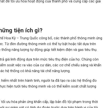
nhất để tối ưu hóa hoạt động của thành phố và cung cấp các giải
ững tiện ích gì?
 tế Hoa Kỳ – Trung Quốc công bố, các thành phố thông minh ứng
ực. Từ đèn đường thông minh có thể tự bật hoặc tắt dựa trên
thống năng lượng tự động giúp tiết kiệm điện và gas tiêu thụ.
rả giá linh động dựa trên mức tiêu thụ điện của họ. Chúng còn
ểm soát việc ra vào của cư dân, các cơ chế chiếu sáng và khẩn
ác hệ thống có khả năng tái chế năng lượng.
hiếm nhất trên hành tinh, người ta đã tạo ra các hệ thống đo
thực hiện tưới tiêu thông minh và có thể kiểm soát chất lượng
 tối ưu hóa phản ứng khẩn cấp, lập bản đồ tội phạm trong thời
với sự giám sát có tính dự đoán trước dựa trên hành vi của tội