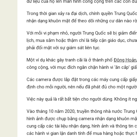
dữ liệu của họ lên màn hình công cộng trên các con đ
Trong thời gian xảy ra đại dịch, chính quyền Trung Qu
nhận dạng khuôn mặt để theo dõi những cư dân nào rời 
Với mỗi vi phạm nhỏ, người Trung Quốc sẽ bị giảm điểm 
lịch, mua sắm hoặc thậm chí là tiếp cận giáo dục, chưa
phải đối mặt với sự giám sát liên tục.
Một ví dụ khác gây tranh cãi là ở thành phố
Đông Hoản
công cộng, với mục đích ngăn chặn hành vi ‘ăn cắp’ giấy
Các camera được lắp đặt trong các máy cung cấp giấy 
định cho mỗi người, nên nếu đã phát đủ cho một người
Việc này quả là rất bất tiện cho người dùng. Không ít 
Vào tháng 10 năm 2020, truyền thông nhà nước Trung
hình ảnh được chụp bằng camera nhận dạng khuôn mặt v
cung cấp các tài liệu nhận dạng, hình ảnh và thông tin
các hành vi gian lận danh tính để mua hàng hoặc thực 