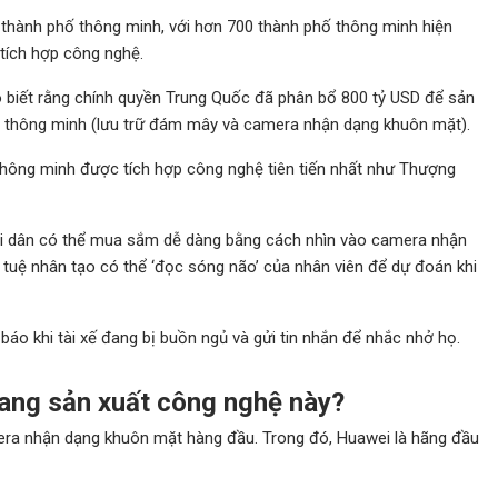
 thành phố thông minh, với hơn 700 thành phố thông minh hiện
tích hợp công nghệ.
biết rằng chính quyền Trung Quốc đã phân bổ 800 tỷ USD để sản
ưới thông minh (lưu trữ đám mây và camera nhận dạng khuôn mặt).
 thông minh được tích hợp công nghệ tiên tiến nhất như Thượng
ời dân có thể mua sắm dễ dàng bằng cách nhìn vào camera nhận
í tuệ nhân tạo có thể ‘đọc sóng não’ của nhân viên để dự đoán khi
áo khi tài xế đang bị buồn ngủ và gửi tin nhắn để nhắc nhở họ.
ang sản xuất công nghệ này?
mera nhận dạng khuôn mặt hàng đầu. Trong đó, Huawei là hãng đầu