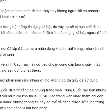
ường.
ốc thậm chí còn phát đi các máy bay không người lái có camera
khỏi nơi cư trú.
trong hệ thống tín dụng xã hội, do vậy họ sẽ bị hạn chế đi du
 kể nếu ai dám chỉ trích chế độ trên các mạng xã hội, người đó sẽ
, nơi đã lắp đặt camera nhận dạng khuôn mặt trong… nhà vệ sinh
 vệ sinh.
vệ sinh. Các máy này có tiêu chuẩn cung cấp lượng giấy nhất
, nó sẽ ngừng phát thêm.
người phàn nàn rằng nhiều khi họ không có đủ giấy để sử dụng.
 Quốc
đưa tin
rằng có những trang web Trung Quốc rao bán những
ới mức giá khó tin là 0,8 xu. Các trang web khác thậm chí còn
 cá nhân. Những thông tin này có thể dễ dàng được sử dụng trong
hiện các hành vi bất hợp pháp.