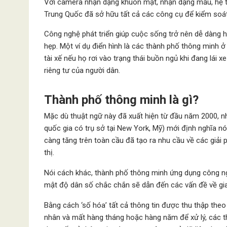
Với camera nhận dạng khuôn mặt, nhận dạng mẫu, hệ 
Trung Quốc đã sở hữu tất cả các công cụ để kiểm soát
Công nghệ phát triển giúp cuộc sống trở nên dễ dàng h
hẹp. Một ví dụ điển hình là các thành phố thông minh 
tài xế nếu họ rơi vào trạng thái buồn ngủ khi đang lái
riêng tư của người dân.
Thành phố thông minh là gì?
Mặc dù thuật ngữ này đã xuất hiện từ đầu năm 2000, 
quốc gia có trụ sở tại New York, Mỹ) mới định nghĩa nó
càng tăng trên toàn cầu đã tạo ra nhu cầu về các giải
thị.
Nói cách khác, thành phố thông minh ứng dụng công ng
mật độ dân số chắc chắn sẽ dẫn đến các vấn đề về gia
Bằng cách ‘số hóa’ tất cả thông tin được thu thập th
nhân và mất hàng tháng hoặc hàng năm để xử lý, các th