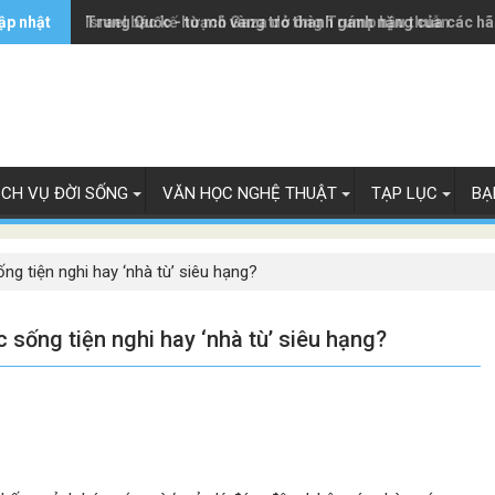
ập nhật
Trung Quốc - từ mỏ vàng trở thành gánh nặng của các h
Israel bác kế hoạch Gaza do ông Trump hậu thuẫn
ỊCH VỤ ĐỜI SỐNG
VĂN HỌC NGHỆ THUẬT
TẠP LỤC
BẠ
g tiện nghi hay ‘nhà tù’ siêu hạng?
sống tiện nghi hay ‘nhà tù’ siêu hạng?