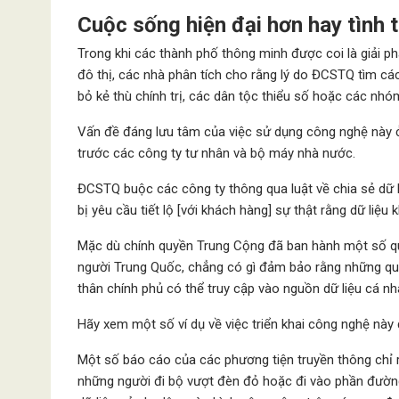
Cuộc sống hiện đại hơn hay tình 
Trong khi các thành phố thông minh được coi là giải 
đô thị, các nhà phân tích cho rằng lý do ĐCSTQ tìm cá
bỏ kẻ thù chính trị, các dân tộc thiểu số hoặc các nhó
Vấn đề đáng lưu tâm của việc sử dụng công nghệ này ở
trước các công ty tư nhân và bộ máy nhà nước.
ĐCSTQ buộc các công ty thông qua luật về chia sẻ dữ l
bị yêu cầu tiết lộ [với khách hàng] sự thật rằng dữ liệ
Mặc dù chính quyền Trung Cộng đã ban hành một số quy
người Trung Quốc, chẳng có gì đảm bảo rằng những quy
thân chính phủ có thể truy cập vào nguồn dữ liệu cá n
Hãy xem một số ví dụ về việc triển khai công nghệ này 
Một số báo cáo của các phương tiện truyền thông chỉ
những người đi bộ vượt đèn đỏ hoặc đi vào phần đườn