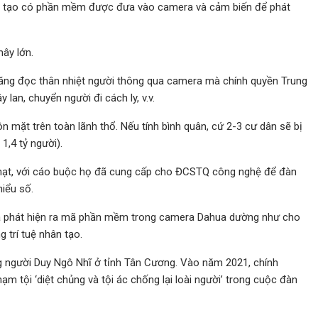
hân tạo có phần mềm được đưa vào camera và cảm biến để phát
ây lớn.
 năng đọc thân nhiệt người thông qua camera mà chính quyền Trung
lan, chuyển người đi cách ly, v.v.
 mặt trên toàn lãnh thổ. Nếu tính bình quân, cứ 2-3 cư dân sẽ bị
1,4 tỷ người).
 phạt, với cáo buộc họ đã cung cấp cho ĐCSTQ công nghệ để đàn
hiểu số.
đã phát hiện ra mã phần mềm trong camera Dahua dường như cho
 trí tuệ nhân tạo.
ng người Duy Ngô Nhĩ ở tỉnh Tân Cương. Vào năm 2021, chính
 tội ‘diệt chủng và tội ác chống lại loài người’ trong cuộc đàn