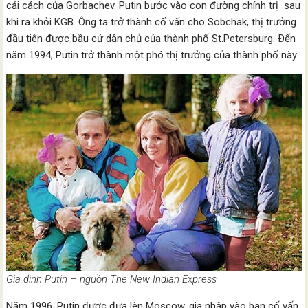
cải cách của Gorbachev. Putin bước vào con đường chính trị sau
khi ra khỏi KGB. Ông ta trở thành cố vấn cho Sobchak, thị trưởng
đầu tiên được bầu cử dân chủ của thành phố St.Petersburg. Ðến
năm 1994, Putin trở thành một phó thị trưởng của thành phố này.
Gia đình Putin – nguồn The New Indian Express
Năm 1996, Putin được đưa lên Moscow, gia nhập vào ban cố vấn