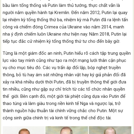
bầu làm tổng thống và Putin làm thủ tướng, thực chất vẫn là
người nắm quyền hành tại Kremlin. Ðến năm 2012, Putin lại quay
lại nhiệm kỳ tổng thống thứ ba, nhiệm kỳ mà Putin đã ra lệnh tấn
công và chiếm đóng Crimea của Ukraine vào năm 2014, manh
nha ý định chiếm luôn Ukraine như hiện nay. Năm 2018, Putin lại
tiếp tục đắc cử nhiệm kỳ tổng thống thứ tư cho đến bây giờ.
Từng là một giám đốc an ninh, Putin hiểu rõ cách tập trung quyền
lực vào tay mình cũng như tạo ra một mạng lưới thân cận phục
vụ cho mục tiêu đó. Các vụ trấn áp đối lập, bóp nghẹt truyền
thông, bỏ tù hay ám sát những nhân vật hay ký giả phản đối đã
xảy ra khá nhiều dưới thời Putin, đã bị truyền thông thế giới đưa
tin nhiều, cũng như gặp sự chỉ trích từ các tổ chức nhân quyền
thế giới. Bên cạnh đó, một giới tài phiệt cũng dựa vào Putin để
thao túng và làm giàu trong nền kinh tế Nga và ngược lại, trở
thành nguồn hậu thuẫn tài chính vững chắc cho Putin. Một sự
cộng sinh giữa chính trị và kinh tế trong thể chế độc tài.