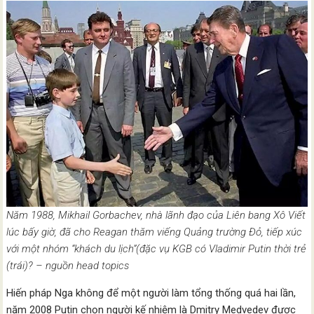
Năm 1988, Mikhail Gorbachev, nhà lãnh đạo của Liên bang Xô Viết
lúc bấy giờ, đã cho Reagan thăm viếng Quảng trường Đỏ, tiếp xúc
với một nhóm “khách du lịch”(đặc vụ KGB có Vladimir Putin thời trẻ
(trái)? – nguồn head topics
Hiến pháp Nga không để một người làm tổng thống quá hai lần,
năm 2008 Putin chọn người kế nhiệm là Dmitry Medvedev được