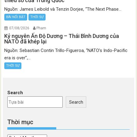
thiểu số của Trung Quốc
Nguồn: James Leibold và Tenzin Dorjee, “The Next Phase...
BÀI NỔI BẬT
THỜI SỰ
07/08/2026
Pham
Kỷ nguyên Ấn Độ Dương – Thái Bình Dương của
NATO đã khép lại
Nguồn: Sebastian Contin Trillo-Figueroa, “NATO’s Indo-Pacific
era is over”,...
THỜI SỰ
Search
Search
Thời mục