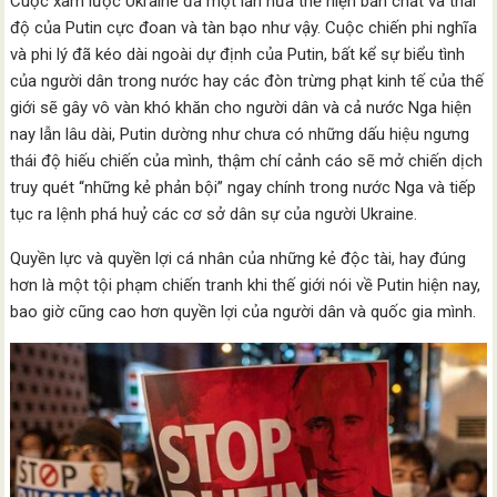
Cuộc xâm lược Ukraine đã một lần nữa thể hiện bản chất và thái
độ của Putin cực đoan và tàn bạo như vậy. Cuộc chiến phi nghĩa
và phi lý đã kéo dài ngoài dự định của Putin, bất kể sự biểu tình
của người dân trong nước hay các đòn trừng phạt kinh tế của thế
giới sẽ gây vô vàn khó khăn cho người dân và cả nước Nga hiện
nay lẫn lâu dài, Putin dường như chưa có những dấu hiệu ngưng
thái độ hiếu chiến của mình, thậm chí cảnh cáo sẽ mở chiến dịch
truy quét “những kẻ phản bội” ngay chính trong nước Nga và tiếp
tục ra lệnh phá huỷ các cơ sở dân sự của người Ukraine.
Quyền lực và quyền lợi cá nhân của những kẻ độc tài, hay đúng
hơn là một tội phạm chiến tranh khi thế giới nói về Putin hiện nay,
bao giờ cũng cao hơn quyền lợi của người dân và quốc gia mình.