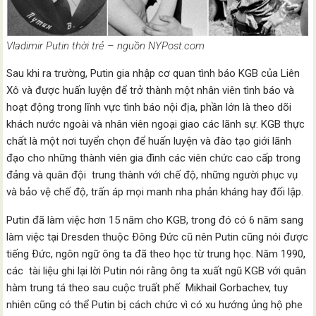
Vladimir Putin thời trẻ – nguồn NYPost.com
Sau khi ra trường, Putin gia nhập cơ quan tình báo KGB của Liên
Xô và được huấn luyện để trở thành một nhân viên tình báo và
hoạt động trong lĩnh vực tình báo nội địa, phần lớn là theo dõi
khách nước ngoài và nhân viên ngoại giao các lãnh sự. KGB thực
chất là một nơi tuyển chọn để huấn luyện và đào tạo giới lãnh
đạo cho những thành viên gia đình các viên chức cao cấp trong
đảng và quân đội trung thành với chế độ, những người phục vụ
và bảo vệ chế độ, trấn áp mọi manh nha phản kháng hay đối lập.
Putin đã làm việc hơn 15 năm cho KGB, trong đó có 6 năm sang
làm việc tại Dresden thuộc Ðông Ðức cũ nên Putin cũng nói được
tiếng Ðức, ngôn ngữ ông ta đã theo học từ trung học. Năm 1990,
các tài liệu ghi lại lời Putin nói rằng ông ta xuất ngũ KGB với quân
hàm trung tá theo sau cuộc truất phế Mikhail Gorbachev, tuy
nhiên cũng có thể Putin bị cách chức vì có xu hướng ủng hộ phe