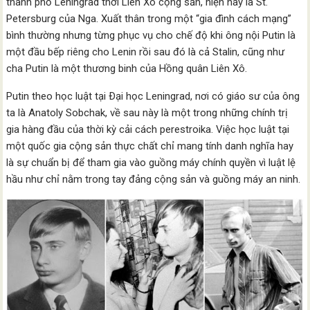
thành phố Leningrad thời Liên Xô cộng sản, hiện nay là St.
Petersburg của Nga. Xuất thân trong một “gia đình cách mạng”
bình thường nhưng từng phục vụ cho chế độ khi ông nội Putin là
một đầu bếp riêng cho Lenin rồi sau đó là cả Stalin, cũng như
cha Putin là một thương binh của Hồng quân Liên Xô.
Putin theo học luật tại Ðại học Leningrad, nơi có giáo sư của ông
ta là Anatoly Sobchak, về sau này là một trong những chính trị
gia hàng đầu của thời kỳ cải cách perestroika. Việc học luật tại
một quốc gia cộng sản thực chất chỉ mang tính danh nghĩa hay
là sự chuẩn bị để tham gia vào guồng máy chính quyền vì luật lệ
hầu như chỉ nằm trong tay đảng cộng sản và guồng máy an ninh.