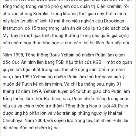
tổng thống trong vai trò phó giám đốc quản trị Ðiện Kremlin, rồi
phó văn phòng Kremlin. Trong khoảng thời gian này, Putin trình
bày luận án tiến sĩ kinh tế mà theo viện nghiên cứu Brookings
Institution, có 15 trang trong luận án đã cóp lại từ các sách của
Mỹ. Ðây là một quá trình thông thường trong các quốc gia cộng
sản nhằm hợp thức hóa học vị cho các thế hệ lãnh đạo tiếp nối.
Năm 1998, Tổng thống Boris Yeltsin bổ nhiệm Putin làm giám
đốc Cục An ninh liên bang FSB, hậu thân của KGB – một cơ quan
quyền lực bậc nhất trong các thể chế cộng sản. Chỉ một năm
sau, năm 1999 Yeltsin bổ nhiệm Putin làm thủ tướng và ngỏ ý
muốn để Putin kế nhiệm mình. Và chỉ ba tháng sau, ngày 31
tháng 12 năm 1999, Yeltsin tuyên bố từ chức giao cho Putin làm
tổng thống lâm thời. Ba tháng sau, Putin chiến thắng trong cuộc
bầu cử và chính thức trở thành Tổng thống Nga ở tuổi 48. Putin
được ủng hộ phần lớn về việc trấn áp những người ly khai tại
Chechnya. Năm 2004, với quyền lực trong tay, tất nhiên Putin lại
dễ dàng đắc cử nhiệm kỳ hai.