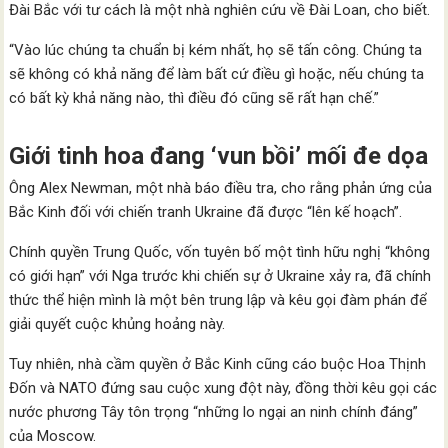
Đài Bắc với tư cách là một nhà nghiên cứu về Đài Loan, cho biết.
“Vào lúc chúng ta chuẩn bị kém nhất, họ sẽ tấn công. Chúng ta
sẽ không có khả năng để làm bất cứ điều gì hoặc, nếu chúng ta
có bất kỳ khả năng nào, thì điều đó cũng sẽ rất hạn chế.”
Giới tinh hoa đang ‘vun bồi’ mối đe dọa
Ông Alex Newman, một nhà báo điều tra, cho rằng phản ứng của
Bắc Kinh đối với chiến tranh Ukraine đã được “lên kế hoạch”.
Chính quyền Trung Quốc, vốn tuyên bố một tình hữu nghị “không
có giới hạn” với Nga trước khi chiến sự ở Ukraine xảy ra, đã chính
thức thể hiện mình là một bên trung lập và kêu gọi đàm phán để
giải quyết cuộc khủng hoảng này.
Tuy nhiên, nhà cầm quyền ở Bắc Kinh cũng cáo buộc Hoa Thịnh
Đốn và NATO đứng sau cuộc xung đột này, đồng thời kêu gọi các
nước phương Tây tôn trọng “những lo ngại an ninh chính đáng”
của Moscow.