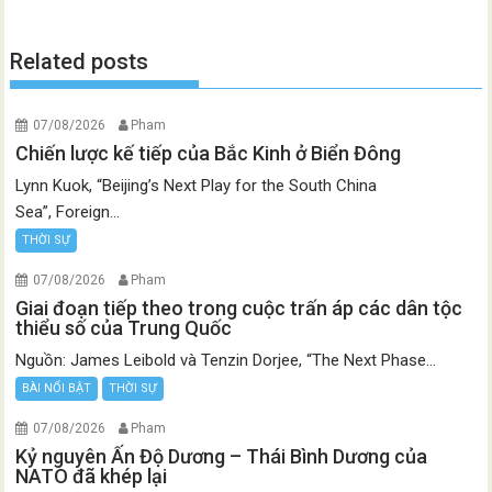
Related posts
07/08/2026
Pham
Chiến lược kế tiếp của Bắc Kinh ở Biển Đông
Lynn Kuok, “Beijing’s Next Play for the South China
Sea”, Foreign...
THỜI SỰ
07/08/2026
Pham
Giai đoạn tiếp theo trong cuộc trấn áp các dân tộc
thiểu số của Trung Quốc
Nguồn: James Leibold và Tenzin Dorjee, “The Next Phase...
BÀI NỔI BẬT
THỜI SỰ
07/08/2026
Pham
Kỷ nguyên Ấn Độ Dương – Thái Bình Dương của
NATO đã khép lại