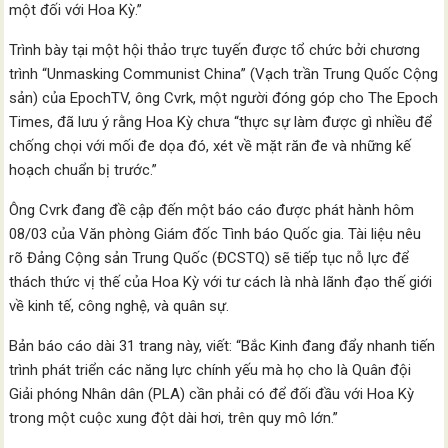
một đối với Hoa Kỳ.”
Trình bày tại một hội thảo trực tuyến được tổ chức bởi chương
trình “Unmasking Communist China” (Vạch trần Trung Quốc Cộng
sản) của EpochTV, ông Cvrk, một người đóng góp cho The Epoch
Times, đã lưu ý rằng Hoa Kỳ chưa “thực sự làm được gì nhiều để
chống chọi với mối đe dọa đó, xét về mặt răn đe và những kế
hoạch chuẩn bị trước.”
Ông Cvrk đang đề cập đến một báo cáo được phát hành hôm
08/03 của Văn phòng Giám đốc Tình báo Quốc gia. Tài liệu nêu
rõ Đảng Cộng sản Trung Quốc (ĐCSTQ) sẽ tiếp tục nỗ lực để
thách thức vị thế của Hoa Kỳ với tư cách là nhà lãnh đạo thế giới
về kinh tế, công nghệ, và quân sự.
Bản báo cáo dài 31 trang này, viết: “Bắc Kinh đang đẩy nhanh tiến
trình phát triển các năng lực chính yếu mà họ cho là Quân đội
Giải phóng Nhân dân (PLA) cần phải có để đối đầu với Hoa Kỳ
trong một cuộc xung đột dài hơi, trên quy mô lớn.”