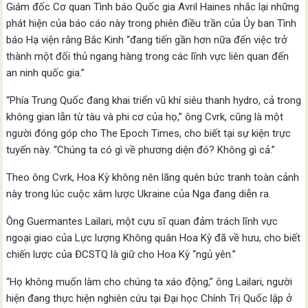
Giám đốc Cơ quan Tình báo Quốc gia Avril Haines nhắc lại những
phát hiện của báo cáo này trong phiên điều trần của Ủy ban Tình
báo Hạ viện rằng Bắc Kinh “đang tiến gần hơn nữa đến việc trở
thành một đối thủ ngang hàng trong các lĩnh vực liên quan đến
an ninh quốc gia.”
“Phía Trung Quốc đang khai triển vũ khí siêu thanh hydro, cả trong
không gian lẫn từ tàu và phi cơ của họ,” ông Cvrk, cũng là một
người đóng góp cho The Epoch Times, cho biết tại sự kiện trực
tuyến này. “Chúng ta có gì về phương diện đó? Không gì cả.”
Theo ông Cvrk, Hoa Kỳ không nên lãng quên bức tranh toàn cảnh
này trong lúc cuộc xâm lược Ukraine của Nga đang diễn ra.
Ông Guermantes Lailari, một cựu sĩ quan đảm trách lĩnh vực
ngoại giao của Lực lượng Không quân Hoa Kỳ đã về hưu, cho biết
chiến lược của ĐCSTQ là giữ cho Hoa Kỳ “ngủ yên.”
“Họ không muốn làm cho chúng ta xáo động,” ông Lailari, người
hiện đang thực hiện nghiên cứu tại Đại học Chính Trị Quốc lập ở