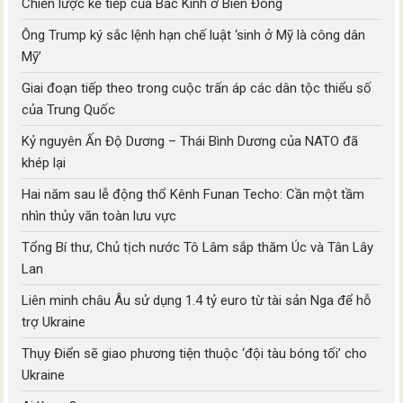
Chiến lược kế tiếp của Bắc Kinh ở Biển Đông
Ông Trump ký sắc lệnh hạn chế luật ‘sinh ở Mỹ là công dân
Mỹ’
Giai đoạn tiếp theo trong cuộc trấn áp các dân tộc thiểu số
của Trung Quốc
Kỷ nguyên Ấn Độ Dương – Thái Bình Dương của NATO đã
khép lại
Hai năm sau lễ động thổ Kênh Funan Techo: Cần một tầm
nhìn thủy văn toàn lưu vực
Tổng Bí thư, Chủ tịch nước Tô Lâm sắp thăm Úc và Tân Lây
Lan
Liên minh châu Âu sử dụng 1.4 tỷ euro từ tài sản Nga để hỗ
trợ Ukraine
Thụy Điển sẽ giao phương tiện thuộc ‘đội tàu bóng tối’ cho
Ukraine