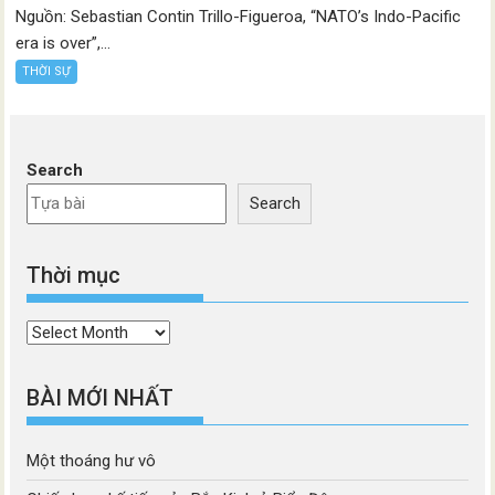
Nguồn: Sebastian Contin Trillo-Figueroa, “NATO’s Indo-Pacific
era is over”,...
THỜI SỰ
Search
Search
Thời mục
Thời
mục
BÀI MỚI NHẤT
Một thoáng hư vô