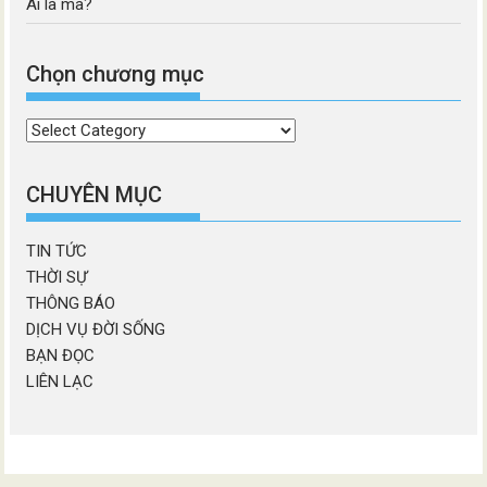
Ai là ma?
Chọn chương mục
Chọn
chương
mục
CHUYÊN MỤC
TIN TỨC
THỜI SỰ
THÔNG BÁO
DỊCH VỤ ĐỜI SỐNG
BẠN ĐỌC
LIÊN LẠC