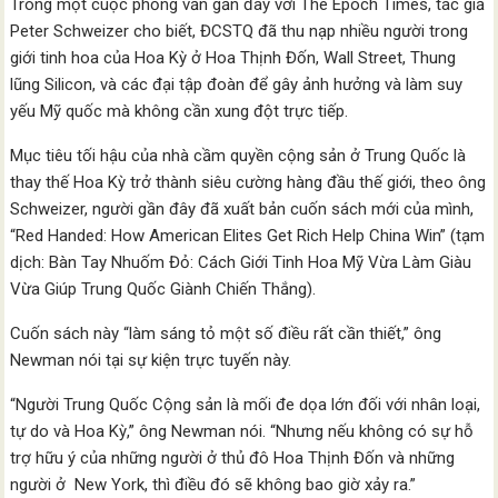
Trong một cuộc phỏng vấn gần đây với The Epoch Times, tác giả
Peter Schweizer cho biết, ĐCSTQ đã thu nạp nhiều người trong
giới tinh hoa của Hoa Kỳ ở Hoa Thịnh Đốn, Wall Street, Thung
lũng Silicon, và các đại tập đoàn để gây ảnh hưởng và làm suy
yếu Mỹ quốc mà không cần xung đột trực tiếp.
Mục tiêu tối hậu của nhà cầm quyền cộng sản ở Trung Quốc là
thay thế Hoa Kỳ trở thành siêu cường hàng đầu thế giới, theo ông
Schweizer, người gần đây đã xuất bản cuốn sách mới của mình,
“Red Handed: How American Elites Get Rich Help China Win” (tạm
dịch: Bàn Tay Nhuốm Đỏ: Cách Giới Tinh Hoa Mỹ Vừa Làm Giàu
Vừa Giúp Trung Quốc Giành Chiến Thắng).
Cuốn sách này “làm sáng tỏ một số điều rất cần thiết,” ông
Newman nói tại sự kiện trực tuyến này.
“Người Trung Quốc Cộng sản là mối đe dọa lớn đối với nhân loại,
tự do và Hoa Kỳ,” ông Newman nói. “Nhưng nếu không có sự hỗ
trợ hữu ý của những người ở thủ đô Hoa Thịnh Đốn và những
người ở New York, thì điều đó sẽ không bao giờ xảy ra.”