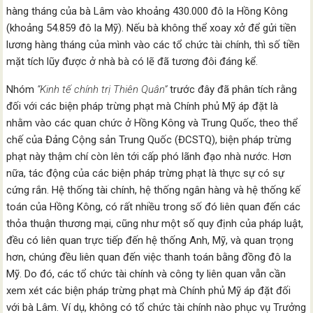
hàng tháng của bà Lâm vào khoảng 430.000 đô la Hồng Kông
(khoảng 54.859 đô la Mỹ). Nếu bà không thể xoay xở để gửi tiền
lương hàng tháng của mình vào các tổ chức tài chính, thì số tiền
mặt tích lũy được ở nhà bà có lẽ đã tương đôi đáng kể.
Nhóm
“Kinh tế chính trị Thiên Quân”
trước đây đã phân tích rằng
đối với các biện pháp trừng phạt mà Chính phủ Mỹ áp đặt là
nhằm vào các quan chức ở Hồng Kông và Trung Quốc, theo thể
chế của Đảng Cộng sản Trung Quốc (ĐCSTQ), biện pháp trừng
phạt này thậm chí còn lên tới cấp phó lãnh đạo nhà nước. Hơn
nữa, tác động của các biện pháp trừng phạt là thực sự có sự
cứng rắn. Hệ thống tài chính, hệ thống ngân hàng và hệ thống kế
toán của Hồng Kông, có rất nhiều trong số đó liên quan đến các
thỏa thuận thương mại, cũng như một số quy định của pháp luật,
đều có liên quan trực tiếp đến hệ thống Anh, Mỹ, và quan trọng
hơn, chúng đều liên quan đến việc thanh toán bằng đồng đô la
Mỹ. Do đó, các tổ chức tài chính và công ty liên quan vẫn cần
xem xét các biện pháp trừng phạt mà Chính phủ Mỹ áp đặt đối
với bà Lâm. Ví dụ, không có tổ chức tài chính nào phục vụ Trưởng