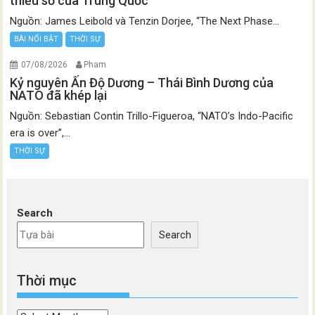
thiểu số của Trung Quốc
Nguồn: James Leibold và Tenzin Dorjee, “The Next Phase...
BÀI NỔI BẬT
THỜI SỰ
07/08/2026
Pham
Kỷ nguyên Ấn Độ Dương – Thái Bình Dương của
NATO đã khép lại
Nguồn: Sebastian Contin Trillo-Figueroa, “NATO’s Indo-Pacific
era is over”,...
THỜI SỰ
Search
Search
Thời mục