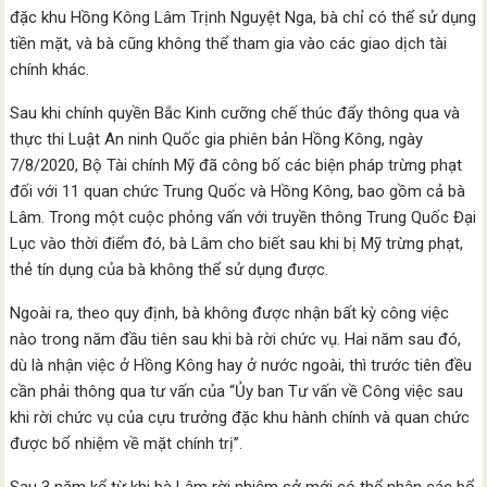
đặc khu Hồng Kông Lâm Trịnh Nguyệt Nga, bà chỉ có thể sử dụng
tiền mặt, và bà cũng không thể tham gia vào các giao dịch tài
chính khác.
Sau khi chính quyền Bắc Kinh cưỡng chế thúc đẩy thông qua và
thực thi Luật An ninh Quốc gia phiên bản Hồng Kông, ngày
7/8/2020, Bộ Tài chính Mỹ đã công bố các biện pháp trừng phạt
đối với 11 quan chức Trung Quốc và Hồng Kông, bao gồm cả bà
Lâm. Trong một cuộc phỏng vấn với truyền thông Trung Quốc Đại
Lục vào thời điểm đó, bà Lâm cho biết sau khi bị Mỹ trừng phạt,
thẻ tín dụng của bà không thể sử dụng được.
Ngoài ra, theo quy định, bà không được nhận bất kỳ công việc
nào trong năm đầu tiên sau khi bà rời chức vụ. Hai năm sau đó,
dù là nhận việc ở Hồng Kông hay ở nước ngoài, thì trước tiên đều
cần phải thông qua tư vấn của “Ủy ban Tư vấn về Công việc sau
khi rời chức vụ của cựu trưởng đặc khu hành chính và quan chức
được bổ nhiệm về mặt chính trị”.
Sau 3 năm kể từ khi bà Lâm rời nhiệm sở mới có thể nhận các bổ