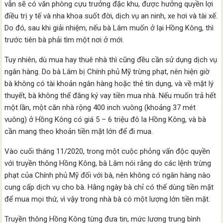
vẫn sẽ có văn phòng cựu trưởng đặc khu, được hưởng quyền lợi
điều trị y tế và nha khoa suốt đời, dịch vụ an ninh, xe hơi và tài xế.
Do đó, sau khi giải nhiệm, nếu bà Lâm muốn ở lại Hồng Kông, thì
trước tiên bà phải tìm một nơi ở mới.
Tuy nhiên, dù mua hay thuê nhà thì cũng đều cần sử dụng dịch vụ
ngân hàng. Do bà Lâm bị Chính phủ Mỹ trừng phạt, nên hiện giờ
bà không có tài khoản ngân hàng hoặc thẻ tín dụng, và về mặt lý
thuyết, bà không thể đăng ký vay tiền mua nhà. Nếu muốn trả hết
một lần, một căn nhà rộng 400 inch vuông (khoảng 37 mét
vuông) ở Hồng Kông có giá 5 – 6 triệu đô la Hồng Kông, và bà
cần mang theo khoản tiền mặt lớn để đi mua.
Vào cuối tháng 11/2020, trong một cuộc phỏng vấn độc quyền
với truyền thông Hồng Kông, bà Lâm nói rằng do các lệnh trừng
phạt của Chính phủ Mỹ đối với bà, nên không có ngân hàng nào
cung cấp dịch vụ cho bà. Hằng ngày bà chỉ có thể dùng tiền mặt
để mua mọi thứ, vì vậy trong nhà bà có một lượng lớn tiền mặt.
Truyền thông Hồng Kông từng đưa tin, mức lương trung bình