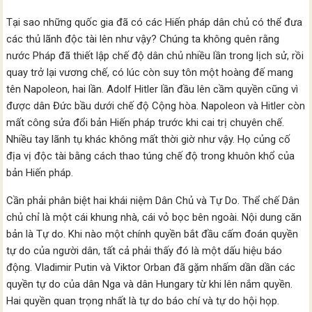
Tại sao những quốc gia đã có các Hiến pháp dân chủ có thể đưa
các thủ lãnh độc tài lên như vậy? Chúng ta không quên rằng
nước Pháp đã thiết lập chế độ dân chủ nhiều lần trong lịch sử, rồi
quay trở lại vương chế, có lúc còn suy tôn một hoàng đế mang
tên Napoleon, hai lần. Adolf Hitler lần đầu lên cầm quyền cũng vì
được dân Đức bầu dưới chế độ Cộng hòa. Napoleon và Hitler còn
mất công sửa đổi bản Hiến pháp trước khi cai trị chuyên chế.
Nhiều tay lãnh tụ khác không mất thời giờ như vậy. Họ củng cố
địa vị độc tài bằng cách thao túng chế độ trong khuôn khổ của
bản Hiến pháp.
Cần phải phân biệt hai khái niệm Dân Chủ và Tự Do. Thể chế Dân
chủ chỉ là một cái khung nhà, cái vỏ bọc bên ngoài. Nội dung căn
bản là Tự do. Khi nào một chính quyền bắt đầu cấm đoán quyền
tự do của người dân, tất cả phải thấy đó là một dấu hiệu báo
động. Vladimir Putin và Viktor Orban đã gặm nhấm dần dần các
quyền tự do của dân Nga và dân Hungary từ khi lên nắm quyền.
Hai quyền quan trọng nhất là tự do báo chí và tự do hội họp.