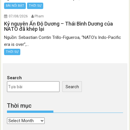
BÀI NỔI BẬT
THỜI SỰ
07/08/2026
Pham
Kỷ nguyên Ấn Độ Dương – Thái Bình Dương của
NATO đã khép lại
Nguồn: Sebastian Contin Trillo-Figueroa, “NATO’s Indo-Pacific
era is over”,...
THỜI SỰ
Search
Search
Thời mục
Thời
mục