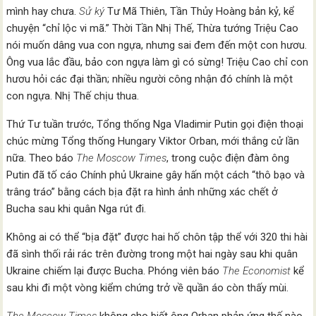
mình hay chưa.
Sử ký
Tư Mã Thiên, Tần Thủy Hoàng bản kỷ, kể
chuyện “chỉ lộc vi mã.” Thời Tần Nhị Thế, Thừa tướng Triệu Cao
nói muốn dâng vua con ngựa, nhưng sai đem đến một con hươu.
Ông vua lắc đầu, bảo con ngựa làm gì có sừng! Triệu Cao chỉ con
hươu hỏi các đại thần; nhiều người công nhận đó chính là một
con ngựa. Nhị Thế chịu thua.
Thứ Tư tuần trước, Tổng thống Nga Vladimir Putin gọi điện thoại
chúc mừng Tổng thống Hungary Viktor Orban, mới thắng cử lần
nữa. Theo báo
The Moscow Times
, trong cuộc điện đàm ông
Putin đã tố cáo Chính phủ Ukraine gây hấn một cách “thô bạo và
trâng tráo” bằng cách bịa đặt ra hình ảnh những xác chết ở
Bucha sau khi quân Nga rút đi.
Không ai có thể “bịa đặt” được hai hố chôn tập thể với 320 thi hài
đã sình thối rải rác trên đường trong một hai ngày sau khi quân
Ukraine chiếm lại được Bucha. Phóng viên báo
The Economist
kể
sau khi đi một vòng kiểm chứng trở về quần áo còn thấy mùi.