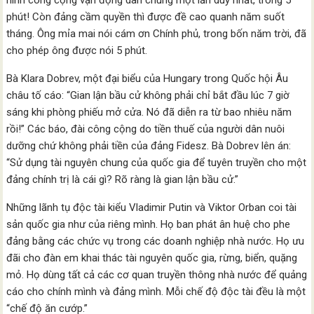
hình công cộng vận động dân chúng một lần duy nhất, trong 5
phút! Còn đảng cầm quyền thì được đề cao quanh năm suốt
tháng. Ông mỉa mai nói cám ơn Chính phủ, trong bốn năm trời, đã
cho phép ông được nói 5 phút.
Bà Klara Dobrev, một đại biểu của Hungary trong Quốc hội Âu
châu tố cáo: “Gian lận bầu cử không phải chỉ bắt đầu lúc 7 giờ
sáng khi phòng phiếu mở cửa. Nó đã diễn ra từ bao nhiêu năm
rồi!” Các báo, đài công cộng do tiền thuế của người dân nuôi
dưỡng chứ không phải tiền của đảng Fidesz. Bà Dobrev lên án:
“Sử dụng tài nguyên chung của quốc gia để tuyên truyền cho một
đảng chính trị là cái gì? Rõ ràng là gian lận bầu cử.”
Những lãnh tụ độc tài kiểu Vladimir Putin và Viktor Orban coi tài
sản quốc gia như của riêng mình. Họ ban phát ân huệ cho phe
đảng bằng các chức vụ trong các doanh nghiệp nhà nước. Họ ưu
đãi cho đàn em khai thác tài nguyên quốc gia, rừng, biển, quặng
mỏ. Họ dùng tất cả các cơ quan truyền thông nhà nước để quảng
cáo cho chính mình và đảng mình. Mỗi chế độ độc tài đều là một
“chế độ ăn cướp.”