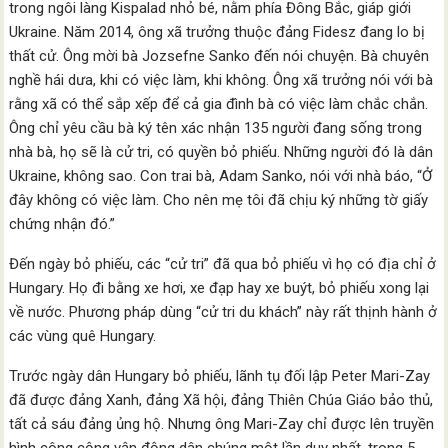
trong ngôi làng Kispalad nhỏ bé, nằm phía Đông Bắc, giáp giới
Ukraine. Năm 2014, ông xã trưởng thuộc đảng Fidesz đang lo bị
thất cử. Ông mời bà Jozsefne Sanko đến nói chuyện. Bà chuyên
nghề hái dưa, khi có việc làm, khi không. Ông xã trưởng nói với bà
rằng xã có thể sắp xếp để cả gia đình bà có việc làm chắc chắn.
Ông chỉ yêu cầu bà ký tên xác nhận 135 người đang sống trong
nhà bà, họ sẽ là cử tri, có quyền bỏ phiếu. Những người đó là dân
Ukraine, không sao. Con trai bà, Adam Sanko, nói với nhà báo, “Ở
đây không có việc làm. Cho nên mẹ tôi đã chịu ký những tờ giấy
chứng nhận đó.”
Đến ngày bỏ phiếu, các “cử tri” đã qua bỏ phiếu vì họ có địa chỉ ở
Hungary. Họ đi bằng xe hơi, xe đạp hay xe buýt, bỏ phiếu xong lại
về nước. Phương pháp dùng “cử tri du khách” này rất thịnh hành ở
các vùng quê Hungary.
Trước ngày dân Hungary bỏ phiếu, lãnh tụ đối lập Peter Mari-Zay
đã được đảng Xanh, đảng Xã hội, đảng Thiên Chúa Giáo bảo thủ,
tất cả sáu đảng ủng hộ. Nhưng ông Mari-Zay chỉ được lên truyền