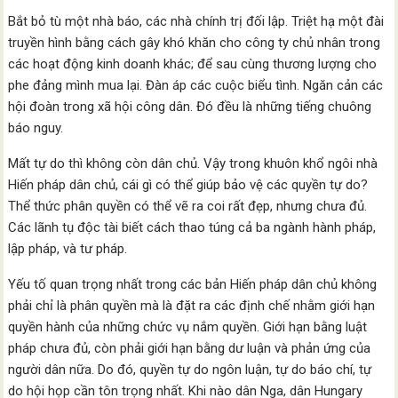
Bắt bỏ tù một nhà báo, các nhà chính trị đối lập. Triệt hạ một đài
truyền hình bằng cách gây khó khăn cho công ty chủ nhân trong
các hoạt động kinh doanh khác; để sau cùng thương lượng cho
phe đảng mình mua lại. Đàn áp các cuộc biểu tình. Ngăn cản các
hội đoàn trong xã hội công dân. Đó đều là những tiếng chuông
báo nguy.
Mất tự do thì không còn dân chủ. Vậy trong khuôn khổ ngôi nhà
Hiến pháp dân chủ, cái gì có thể giúp bảo vệ các quyền tự do?
Thể thức phân quyền có thể vẽ ra coi rất đẹp, nhưng chưa đủ.
Các lãnh tụ độc tài biết cách thao túng cả ba ngành hành pháp,
lập pháp, và tư pháp.
Yếu tố quan trọng nhất trong các bản Hiến pháp dân chủ không
phải chỉ là phân quyền mà là đặt ra các định chế nhằm giới hạn
quyền hành của những chức vụ nắm quyền. Giới hạn bằng luật
pháp chưa đủ, còn phải giới hạn bằng dư luận và phản ứng của
người dân nữa. Do đó, quyền tự do ngôn luận, tự do báo chí, tự
do hội họp cần tôn trọng nhất. Khi nào dân Nga, dân Hungary