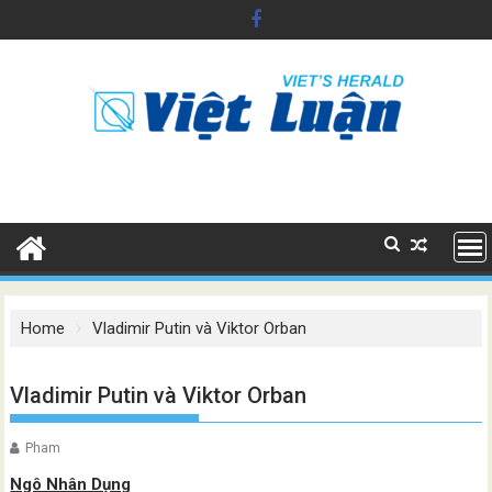
Skip
to
content
Home
Vladimir Putin và Viktor Orban
Vladimir Putin và Viktor Orban
Pham
Ngô Nhân Dụng