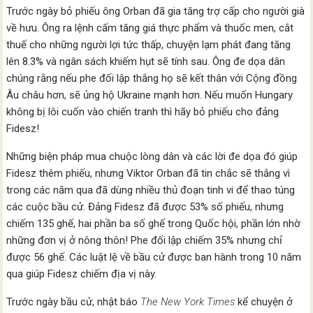
Trước ngày bỏ phiếu ông Orban đã gia tăng trợ cấp cho người già
về hưu. Ông ra lệnh cấm tăng giá thực phẩm và thuốc men, cắt
thuế cho những người lợi tức thấp, chuyện lạm phát đang tăng
lên 8.3% và ngân sách khiếm hụt sẽ tính sau. Ông đe dọa dân
chúng rằng nếu phe đối lập thắng họ sẽ kết thân với Cộng đồng
Âu châu hơn, sẽ ủng hộ Ukraine mạnh hơn. Nếu muốn Hungary
không bị lôi cuốn vào chiến tranh thì hãy bỏ phiếu cho đảng
Fidesz!
Những biện pháp mua chuộc lòng dân và các lời đe dọa đó giúp
Fidesz thêm phiếu, nhưng Viktor Orban đã tin chắc sẽ thắng vì
trong các năm qua đã dùng nhiều thủ đoạn tinh vi để thao túng
các cuộc bầu cử. Đảng Fidesz đã được 53% số phiếu, nhưng
chiếm 135 ghế, hai phần ba số ghế trong Quốc hội, phần lớn nhờ
những đơn vị ở nông thôn! Phe đối lập chiếm 35% nhưng chỉ
được 56 ghế. Các luật lệ về bầu cử được ban hành trong 10 năm
qua giúp Fidesz chiếm địa vị này.
Trước ngày bầu cử, nhật báo
The New York Times
kể chuyện ở