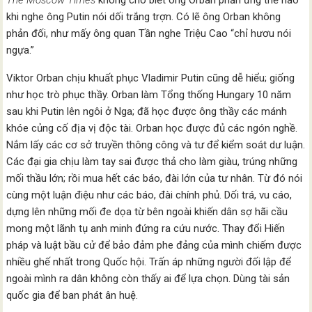
The Moscow Times
không cho biết ông Orban phản ứng thế nào
khi nghe ông Putin nói dối trắng trợn. Có lẽ ông Orban không
phản đối, như mấy ông quan Tần nghe Triệu Cao “chỉ hươu nói
ngựa.”
Viktor Orban chịu khuất phục Vladimir Putin cũng dễ hiểu; giống
như học trò phục thầy. Orban làm Tổng thống Hungary 10 năm
sau khi Putin lên ngôi ở Nga; đã học được ông thầy các mánh
khóe củng cố địa vị độc tài. Orban học được đủ các ngón nghề.
Nắm lấy các cơ sở truyền thông công và tư để kiểm soát dư luận.
Các đại gia chịu làm tay sai được thả cho làm giàu, trúng những
mối thầu lớn; rồi mua hết các báo, đài lớn của tư nhân. Từ đó nói
cùng một luận điệu như các báo, đài chính phủ. Dối trá, vu cáo,
dựng lên những mối đe dọa từ bên ngoài khiến dân sợ hãi cầu
mong một lãnh tụ anh minh đứng ra cứu nước. Thay đổi Hiến
pháp và luật bầu cử để bảo đảm phe đảng của mình chiếm được
nhiều ghế nhất trong Quốc hội. Trấn áp những người đối lập để
ngoài mình ra dân không còn thấy ai để lựa chọn. Dùng tài sản
quốc gia để ban phát ân huệ.