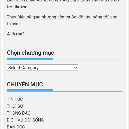
Liên minh châu Âu sử dụng 1.4 tỷ euro từ tài sản Nga để hỗ
trợ Ukraine
Thụy Điển sẽ giao phương tiện thuộc ‘đội tàu bóng tối’ cho
Ukraine
Ai là ma?
Chọn chương mục
Chọn
chương
mục
CHUYÊN MỤC
TIN TỨC
THỜI SỰ
THÔNG BÁO
DỊCH VỤ ĐỜI SỐNG
BẠN ĐỌC