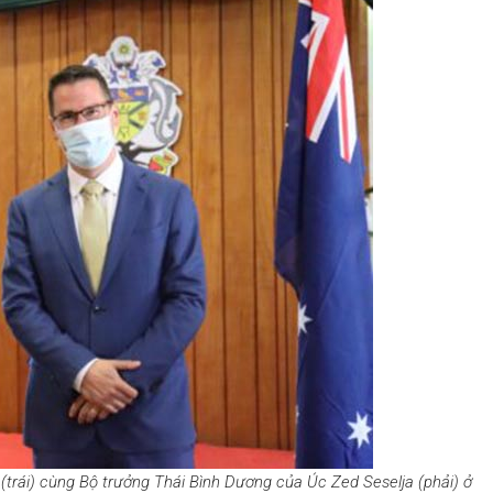
ái) cùng Bộ trưởng Thái Bình Dương của Úc Zed Seselja (phải) ở