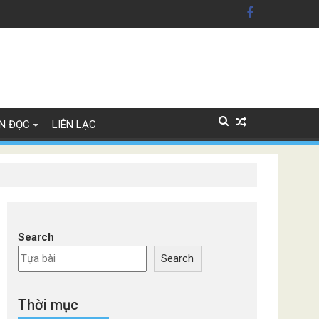
guy cơ phá sản
N ĐỌC
LIÊN LẠC
Search
Search
Thời mục