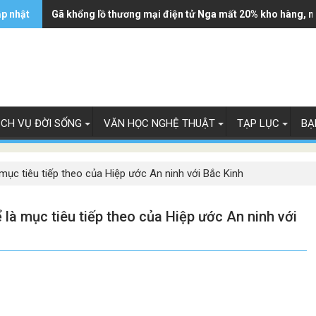
ập nhật
Gã khổng lồ thương mại điện tử Nga mất 20% kho hàng, n
ỊCH VỤ ĐỜI SỐNG
VĂN HỌC NGHỆ THUẬT
TẠP LỤC
BẠ
ục tiêu tiếp theo của Hiệp ước An ninh với Bắc Kinh
là mục tiêu tiếp theo của Hiệp ước An ninh với