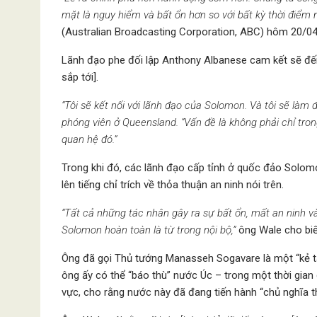
mặt là nguy hiểm và bất ổn hơn so với bất kỳ thời điểm 
(Australian Broadcasting Corporation, ABC) hôm 20/0
Lãnh đạo phe đối lập Anthony Albanese cam kết sẽ đế
sắp tới].
“Tôi sẽ kết nối với lãnh đạo của Solomon. Và tôi sẽ làm 
phóng viên ở Queensland. “Vấn đề là không phải chỉ tr
quan hệ đó.”
Trong khi đó, các lãnh đạo cấp tỉnh ở quốc đảo Solom
lên tiếng chỉ trích về thỏa thuận an ninh nói trên.
“Tất cả những tác nhân gây ra sự bất ổn, mất an ninh v
Solomon hoàn toàn là từ trong nội bộ,”
ông Wale cho bi
Ông đã gọi Thủ tướng Manasseh Sogavare là một “kẻ t
ông ấy có thể “báo thù” nước Úc – trong một thời gian d
vực, cho rằng nước này đã đang tiến hành “chủ nghĩa t