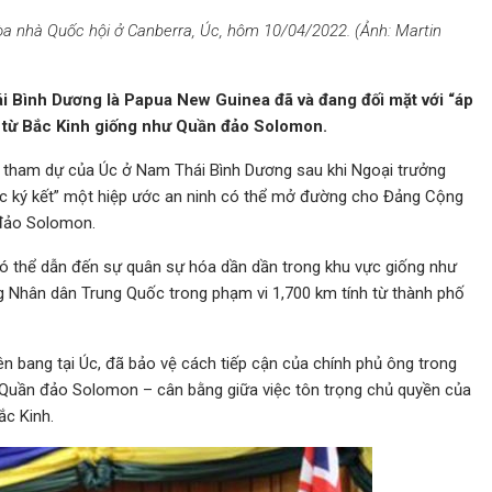
 Tòa nhà Quốc hội ở Canberra, Úc, hôm 10/04/2022. (Ảnh: Martin
i Bình Dương là Papua New Guinea đã và đang đối mặt với “áp
h từ Bắc Kinh giống như Quần đảo Solomon.
 tham dự của Úc ở Nam Thái Bình Dương sau khi Ngoại trưởng
c ký kết” một hiệp ước an ninh có thể mở đường cho Đảng Cộng
 đảo Solomon.
 thể dẫn đến sự quân sự hóa dần dần trong khu vực giống như
 Nhân dân Trung Quốc trong phạm vi 1,700 km tính từ thành phố
ên bang tại Úc, đã bảo vệ cách tiếp cận của chính phủ ông trong
 Quần đảo Solomon – cân bằng giữa việc tôn trọng chủ quyền của
ắc Kinh.