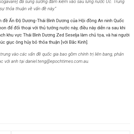
 Sogavare] đã sung sướng đâm kiếm vào sau lưng nước Úc. Trung
sự thỏa thuận về vấn đề này.”
 vấn đề Ấn Độ Dương-Thái Bình Dương của Hội đồng An ninh Quốc
n để đối thoại với thủ tướng nước này, điều này diễn ra sau khi
ch khu vực Thái Bình Dương Zed Seselja làm chủ tọa, và hai người
c giục ông hủy bỏ thỏa thuận [với Bắc Kinh].
 trung vào các vấn đề quốc gia bao gồm chính trị liên bang, phản
lạc với anh tại daniel.teng@epochtimes.com.au.