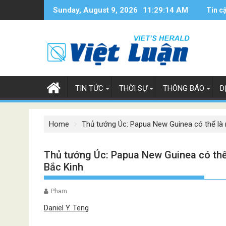
Skip
Sunday, August 9, 2026
11:29:15 AM
Tin c
to
content
TIN TỨC
THỜI SỰ
THÔNG BÁO
D
Home
Thủ tướng Úc: Papua New Guinea có thể là m
Thủ tướng Úc: Papua New Guinea có thể 
Bắc Kinh
Pham
Daniel Y. Teng