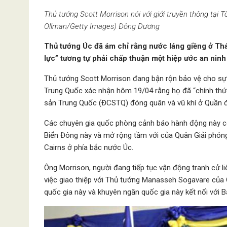
Thủ tướng Scott Morrison nói với giới truyền thông tại
Ollman/Getty Images)
Đông Dương
Thủ tướng Úc đã ám chỉ rằng nước láng giềng ở Thá
lực” tương tự phải chấp thuận một hiệp ước an nin
Thủ tướng Scott Morrison đang bận rộn bảo vệ cho sự
Trung Quốc xác nhận hôm 19/04 rằng họ đã “chính thứ
sản Trung Quốc (ĐCSTQ) đóng quân và vũ khí ở Quần
Các chuyên gia quốc phòng cảnh báo hành động này có
Biển Đông này và mở rộng tầm với của Quân Giải phóng
Cairns ở phía bắc nước Úc.
Ông Morrison, người đang tiếp tục vận động tranh cử li
việc giao thiệp với Thủ tướng Manasseh Sogavare của
quốc gia này và khuyên ngăn quốc gia này kết nối với B