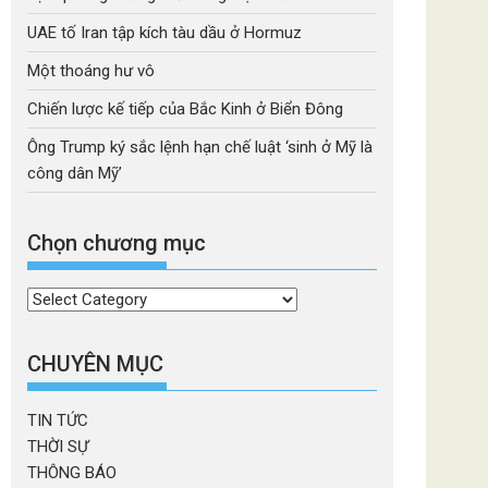
UAE tố Iran tập kích tàu dầu ở Hormuz
Một thoáng hư vô
Chiến lược kế tiếp của Bắc Kinh ở Biển Đông
Ông Trump ký sắc lệnh hạn chế luật ‘sinh ở Mỹ là
công dân Mỹ’
Chọn chương mục
Chọn
chương
mục
CHUYÊN MỤC
TIN TỨC
THỜI SỰ
THÔNG BÁO