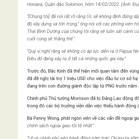
Honiara, Quần đảo Solomon, hôm 14/02/2022. (Ảnh: Đư
“[Chúng tôi] đã nói rất rõ rằng Úc sẽ không định đứng d
độ xây dựng và tôn trọng,” ông nói với các phóng viên h
Thái Bình Dương của chúng tôi rằng sẽ luôn sát cánh cùng
cuối cùng sẽ thắng thế.”
“Quý vị nghĩ rằng sẽ không có áp lực diễn ra ở Papua 
Điều đó đang xảy ra ở tất cả những quốc gia này.”
Trước đó, Bắc Kinh đã thể hiện mối quan tâm đến vùng 
đã đề nghị tài trợ 1 triệu USD cho việc đầu tư cơ sở h
đang trên con đường giành độc lập từ PNG trước năm
Chính phủ Thủ tướng Morrison đã bị Đảng Lao động đối 
trong đó các bộ trưởng viện dẫn việc thiếu hành động đố
Bà Penny Wong, phát ngôn viên về các vấn đề ngoại gia
chính sách ngoại giao tồi tệ nhất”.
“Lẽ ra chính phủ nên hành động sớm hơn. Chúng ta sống 