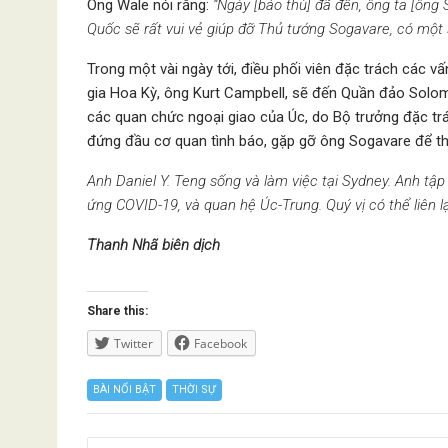
Ông Wale nói rằng:
“Ngày [báo thù] đã đến, ông ta [ông
Quốc sẽ rất vui vẻ giúp đỡ Thủ tướng Sogavare, có một 
Trong một vài ngày tới, điều phối viên đặc trách các
gia Hoa Kỳ, ông Kurt Campbell, sẽ đến Quần đảo Solomo
các quan chức ngoại giao của Úc, do Bộ trưởng đặc trá
đứng đầu cơ quan tình báo, gặp gỡ ông Sogavare để thú
Anh Daniel Y. Teng sống và làm việc tại Sydney. Anh tập
ứng COVID-19, và quan hệ Úc-Trung. Quý vị có thể liên 
Thanh Nhã biên dịch
Share this:
Twitter
Facebook
BÀI NỔI BẬT
THỜI SỰ
Posts