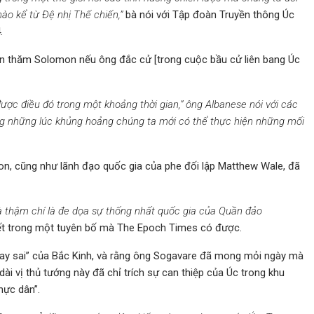
nào kể từ Đệ nhị Thế chiến,”
bà nói với Tập đoàn Truyền thông Úc
4.
n thăm Solomon nếu ông đắc cử [trong cuộc bầu cử liên bang Úc
được điều đó trong một khoảng thời gian,” ông Albanese nói với các
ong những lúc khủng hoảng chúng ta mới có thể thực hiện những mối
on, cũng như lãnh đạo quốc gia của phe đối lập Matthew Wale, đã
à thậm chí là đe dọa sự thống nhất quốc gia của Quần đảo
ết trong một tuyên bố mà The Epoch Times có được.
ay sai” của Bắc Kinh, và rằng ông Sogavare đã mong mỏi ngày mà
ài vị thủ tướng này đã chỉ trích sự can thiệp của Úc trong khu
hực dân”.