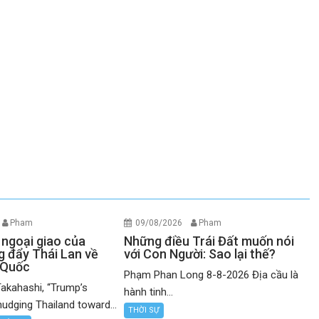
Pham
09/08/2026
Pham
 ngoại giao của
Những điều Trái Đất muốn nói
 đẩy Thái Lan về
với Con Người: Sao lại thế?
 Quốc
Phạm Phan Long 8-8-2026 Địa cầu là
akahashi, “Trump’s
hành tinh...
nudging Thailand toward...
THỜI SỰ