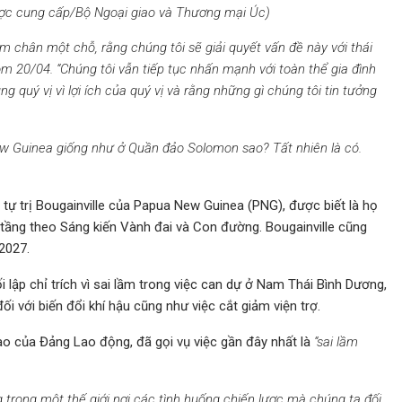
ợc cung cấp/Bộ Ngoại giao và Thương mại Úc)
ậm chân một chỗ, rằng chúng tôi sẽ giải quyết vấn đề này với thái
ôm 20/04. “Chúng tôi vẫn tiếp tục nhấn mạnh với toàn thể gia đình
 quý vị vì lợi ích của quý vị và rằng những gì chúng tôi tin tưởng
New Guinea giống như ở Quần đảo Solomon sao? Tất nhiên là có.
tự trị Bougainville của Papua New Guinea (PNG), được biết là họ
ạ tầng theo Sáng kiến Vành đai và Con đường. Bougainville cũng
 2027.
lập chỉ trích vì sai lầm trong việc can dự ở Nam Thái Bình Dương,
i với biến đổi khí hậu cũng như việc cắt giảm viện trợ.
o của Đảng Lao động, đã gọi vụ việc gần đây nhất là
“sai lầm
trong một thế giới nơi các tình huống chiến lược mà chúng ta đối