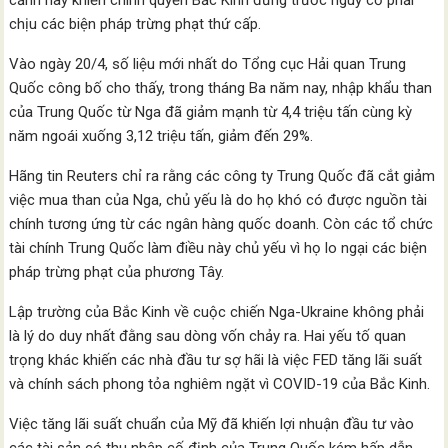
cảnh này khiến chính quyền Bắc Kinh đứng trước nguy cơ phải
chịu các biện pháp trừng phạt thứ cấp.
Vào ngày 20/4, số liệu mới nhất do Tổng cục Hải quan Trung
Quốc công bố cho thấy, trong tháng Ba năm nay, nhập khẩu than
của Trung Quốc từ Nga đã giảm mạnh từ 4,4 triệu tấn cùng kỳ
năm ngoái xuống 3,12 triệu tấn, giảm đến 29%.
Hãng tin Reuters chỉ ra rằng các công ty Trung Quốc đã cắt giảm
việc mua than của Nga, chủ yếu là do họ khó có được nguồn tài
chính tương ứng từ các ngân hàng quốc doanh. Còn các tổ chức
tài chính Trung Quốc làm điều này chủ yếu vì họ lo ngại các biện
pháp trừng phạt của phương Tây.
Lập trường của Bắc Kinh về cuộc chiến Nga-Ukraine không phải
là lý do duy nhất đằng sau dòng vốn chảy ra. Hai yếu tố quan
trọng khác khiến các nhà đầu tư sợ hãi là việc FED tăng lãi suất
và chính sách phong tỏa nghiêm ngặt vì COVID-19 của Bắc Kinh.
Việc tăng lãi suất chuẩn của Mỹ đã khiến lợi nhuận đầu tư vào