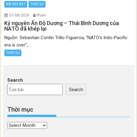
BÀI NỔI BẬT
THỜI SỰ
07/08/2026
Pham
Kỷ nguyên Ấn Độ Dương – Thái Bình Dương của
NATO đã khép lại
Nguồn: Sebastian Contin Trillo-Figueroa, “NATO’s Indo-Pacific
era is over”,...
THỜI SỰ
Search
Search
Thời mục
Thời
mục