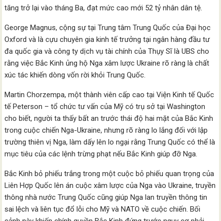
tăng trở lại vào tháng Ba, đạt mức cao mới 52 tỷ nhân dân tệ.
George Magnus, cộng sự tại Trung tâm Trung Quốc của Đại học
Oxford và là cựu chuyên gia kinh tế trưởng tại ngân hàng đầu tư
đa quốc gia và công ty dịch vụ tài chính của Thụy Sĩ là UBS cho
rằng việc Bắc Kinh ủng hộ Nga xâm lược Ukraine rõ ràng là chất
xúc tác khiến dòng vốn rời khỏi Trung Quốc.
Martin Chorzempa, một thành viên cấp cao tại Viện Kinh tế Quốc
tế Peterson – tổ chức tư vấn của Mỹ có trụ sở tại Washington
cho biết, người ta thấy bất an trước thái độ hai mặt của Bắc Kinh
trong cuộc chiến Nga-Ukraine, nhưng rõ ràng lo lắng đối với lập
trường thiên vị Nga, làm dấy lên lo ngại rằng Trung Quốc có thể là
mục tiêu của các lệnh trừng phạt nếu Bắc Kinh giúp đỡ Nga.
Bắc Kinh bỏ phiếu trắng trong một cuộc bỏ phiếu quan trọng của
Liên Hợp Quốc lên án cuộc xâm lược của Nga vào Ukraine, truyền
thông nhà nước Trung Quốc cũng giúp Nga lan truyền thông tin
sai lệch và liên tục đổ lỗi cho Mỹ và NATO về cuộc chiến. Bối