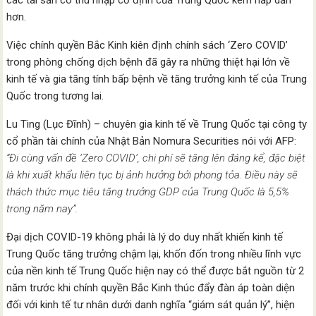
các tài sản có thu nhập cố định của Trung Quốc kém hấp dẫn
hơn.
Việc chính quyền Bắc Kinh kiên định chính sách ‘Zero COVID’
trong phòng chống dịch bệnh đã gây ra những thiệt hại lớn về
kinh tế và gia tăng tính bấp bệnh về tăng trưởng kinh tế của Trung
Quốc trong tương lai.
Lu Ting (Lục Đĩnh) – chuyên gia kinh tế về Trung Quốc tại công ty
cổ phần tài chính của Nhật Bản Nomura Securities nói với AFP:
“Đi cùng vấn đề ‘Zero COVID’, chi phí sẽ tăng lên đáng kể, đặc biệt
là khi xuất khẩu liên tục bị ảnh hưởng bởi phong tỏa. Điều này sẽ
thách thức mục tiêu tăng trưởng GDP của Trung Quốc là 5,5%
trong năm nay”.
Đại dịch COVID-19 không phải là lý do duy nhất khiến kinh tế
Trung Quốc tăng trưởng chậm lại, khốn đốn trong nhiều lĩnh vực
của nền kinh tế Trung Quốc hiện nay có thể được bắt nguồn từ 2
năm trước khi chính quyền Bắc Kinh thúc đẩy đàn áp toàn diện
đối với kinh tế tư nhân dưới danh nghĩa “giám sát quản lý”, hiện