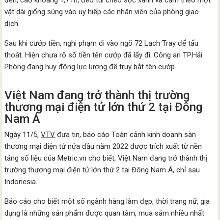
đen, cao khoảng 1,7 m, đeo túi chéo sọc xanh và cầm theo một
vật dài giống súng vào uy hiếp các nhân viên của phòng giao
dịch.
Sau khi cướp tiền, nghi phạm đi vào ngõ 72 Lạch Tray để tẩu
thoát. Hiện chưa rõ số tiền tên cướp đã lấy đi. Công an TP.Hải
Phòng đang huy động lực lượng để truy bắt tên cướp.
Việt Nam đang trở thành thị trường
thương mại điện tử lớn thứ 2 tại Đông
Nam Á
Ngày 11/5,
VTV
đưa tin, báo cáo Toàn cảnh kinh doanh sàn
thương mại điện tử nửa đầu năm 2022 được trích xuất từ nền
tảng số liệu của Metric.vn cho biết, Việt Nam đang trở thành thị
trường thương mại điện tử lớn thứ 2 tại Đông Nam Á, chỉ sau
Indonesia.
Báo cáo cho biết một số ngành hàng làm đẹp, thời trang nữ, gia
dụng là những sản phẩm được quan tâm, mua sắm nhiều nhất