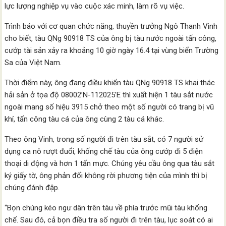
lực lượng nghiệp vụ vào cuộc xác minh, làm rõ vụ việc.
Trình báo với cơ quan chức năng, thuyền trưởng Ngô Thanh Vinh
cho biết, tàu QNg 90918 TS của ông bị tàu nước ngoài tấn công,
cướp tài sản xảy ra khoảng 10 giờ ngày 16.4 tại vùng biển Trường
Sa của Việt Nam.
Thời điểm này, ông đang điều khiển tàu QNg 90918 TS khai thác
hải sản ở tọa độ 08002’N-112025’E thì xuất hiện 1 tàu sắt nước
ngoài mang số hiệu 3915 chở theo một số người có trang bị vũ
khí, tấn công tàu cá của ông cùng 2 tàu cá khác.
Theo ông Vinh, trong số người đi trên tàu sắt, có 7 người sử
dụng ca nô rượt đuổi, khống chế tàu của ông cướp đi 5 điện
thoại di động và hơn 1 tấn mực. Chúng yêu cầu ông qua tàu sắt
ký giấy tờ, ông phản đối không rời phương tiện của mình thì bị
chúng đánh đập.
“Bọn chúng kéo ngư dân trên tàu về phía trước mũi tàu khống
chế. Sau đó, cả bọn điều tra số người đi trên tàu, lục soát có ai