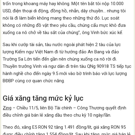
trốn trong khoang máy hay không. Một tên bắt tôi nộp 10.000
USD, điện thoại di động, đồng hồ, nhẫn, dây chuyền… nhưng tôi
nói là đi làm biển không mang theo những thứ đó. Lục soát
không có những đồ vật theo yêu cầu, chúng cẩu mực khô đưa
xuống ca nô chở về tàu sắt của chúng”, ông Vinh bức xúc kể.
Sau khi cướp tài sản, tàu nước ngoài phát hiện 2 tàu của lực
lượng Kiểm ngư Việt Nam đi từ hướng đảo An Bang và đảo
Trường Sa Lớn tiến đến gần nên chúng xuống ca nô rời đi.
Thuyền trưởng Vinh và ngư dân đi trên tàu QNg 90918 TS tiếp tục
hành nghề cho đến ngày 9.5 mới vào bờ trình báo với lực lượng
BĐBP cùng cơ quan chức năng.
Giá xăng tăng mức kỷ lục
Zing
– Chiều 11/5, liên Bộ Tài chính – Công Thương quyết định
điều chỉnh giá bán lẻ xăng dầu theo chu kỳ 10 ngày/lần.
Theo đó, xăng E5 RON 92 tăng 1.491 đồng/lít, giá xăng RON 95
được điều chỉnh tăng 1.554 đồng/lít. Sau khi tăng, mức giá bán lẻ