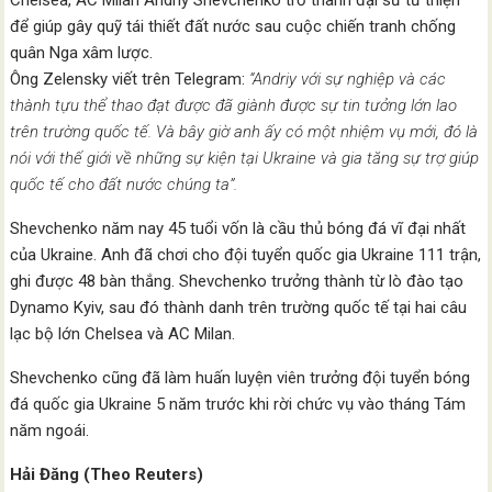
Chelsea, AC Milan Andriy Shevchenko trở thành đại sứ từ thiện
để giúp gây quỹ tái thiết đất nước sau cuộc chiến tranh chống
quân Nga xâm lược.
Ông Zelensky viết trên Telegram:
“Andriy với sự nghiệp và các
thành tựu thể thao đạt được đã giành được sự tin tưởng lớn lao
trên trường quốc tế. Và bây giờ anh ấy có một nhiệm vụ mới, đó là
nói với thế giới về những sự kiện tại Ukraine và gia tăng sự trợ giúp
quốc tế cho đất nước chúng ta”.
Shevchenko năm nay 45 tuổi vốn là cầu thủ bóng đá vĩ đại nhất
của Ukraine. Anh đã chơi cho đội tuyển quốc gia Ukraine 111 trận,
ghi được 48 bàn thắng. Shevchenko trưởng thành từ lò đào tạo
Dynamo Kyiv, sau đó thành danh trên trường quốc tế tại hai câu
lạc bộ lớn Chelsea và AC Milan.
Shevchenko cũng đã làm huấn luyện viên trưởng đội tuyển bóng
đá quốc gia Ukraine 5 năm trước khi rời chức vụ vào tháng Tám
năm ngoái.
Hải Đăng (Theo Reuters)