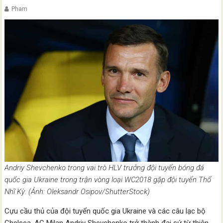
Pham
Andriy Shevchenko trong vai trò HLV trưởng đội tuyển bóng đá
quốc gia Ukraine trong trận vòng loại WC2018 gặp đội tuyển Thổ
Nhĩ Kỳ. (Ảnh: Oleksandr Osipov/ShutterStock)
Cựu cầu thủ của đội tuyển quốc gia Ukraine và các câu lạc bộ