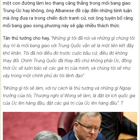
một con đường làm leo thang căng thẳng trong mối bang giao
Trung-Úc hay không, ông Albanese đề cập đến những bình luận
mà ông đưa ra trong chiến dịch tranh cử, nơi ông tuyên bố rằng
mối bang giao song phương này sẽ gặp nhiều thách thức.
Tân thủ tướng cho hay,
“Những gì tôi đã nói và những gì chúng tôi
duy trì là mối bang giao với Trung Quốc vẫn sẽ là một liên kết đầy
khó khăn. Tôi đã nói điều đó trước cuộc bầu cử, điều đó không
thay đổi. Chính Trung Quốc đã thay đổi chứ không phải Úc, đồng
thời Úc sẽ luôn bảo vệ các giá trị của mình, và chúng tôi sẽ như
vậy trong một chính phủ do tôi lãnh đạo”.
“Những gì tôi sẽ làm, với tư cách là thủ tướng và những gì Ngoại
trưởng của tôi, Thượng nghị sĩ Wong sẽ làm, là đặt lợi ích quốc gia
của Úc lên hàng đầu, đặt các giá trị của Úc lên hàng đầu”. T