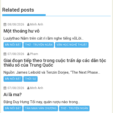
Related posts
08/08/2026
Minh Anh
Một thoáng hư vô
Luulythao Nằm trên cát rì rầm nghe tiếng vỗLời...
BÀI NỔI BẬT
THƠ - TRUYỆN NGẮN
VĂN HỌC NGHỆ THUẬT
07/08/2026
Pham
Giai đoạn tiếp theo trong cuộc trấn áp các dân tộc
thiểu số của Trung Quốc
Nguồn: James Leibold và Tenzin Dorjee, “The Next Phase...
BÀI NỔI BẬT
THỜI SỰ
07/08/2026
Minh Anh
Ai là ma?
Đặng Duy Hưng Tối nay, quán rượu nào trong...
BÀI NỔI BẬT
TẢN MẠN VĂN CHƯƠNG
THƠ - TRUYỆN NGẮN