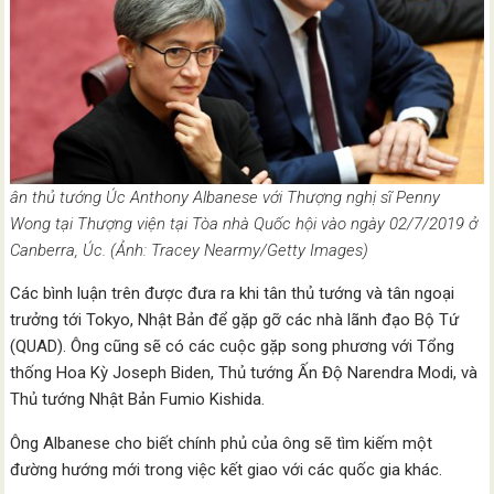
ân thủ tướng Úc Anthony Albanese với Thượng nghị sĩ Penny
Wong tại Thượng viện tại Tòa nhà Quốc hội vào ngày 02/7/2019 ở
Canberra, Úc. (Ảnh: Tracey Nearmy/Getty Images)
Các bình luận trên được đưa ra khi tân thủ tướng và tân ngoại
trưởng tới Tokyo, Nhật Bản để gặp gỡ các nhà lãnh đạo Bộ Tứ
(QUAD). Ông cũng sẽ có các cuộc gặp song phương với Tổng
thống Hoa Kỳ Joseph Biden, Thủ tướng Ấn Độ Narendra Modi, và
Thủ tướng Nhật Bản Fumio Kishida.
Ông Albanese cho biết chính phủ của ông sẽ tìm kiếm một
đường hướng mới trong việc kết giao với các quốc gia khác.