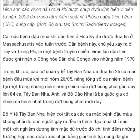
Hình ảnh các virion đậu mùa khỉ được chụp dưới kính hiển vi điện
tử năm 2003 do Trung tâm Kiểm soát và Phòng ngừa Dịch bệnh
(CDC) cung cấp. (Ảnh: Bộ sưu tập Smith/Gado/Getty Images)
Ca mắc bệnh đậu mùa khỉ đầu tiên ở Hoa Kỳ đã được đưa tin ở
Massachusetts vào tuần trước. Căn bệnh này, chủ yếu xảy ra ở
Tây và Trung Phi, là một bệnh truyền nhiễm virus lần đầu tiên
được ghi nhận ở Cộng hòa Dân chủ Congo vào những năm 1970.
Trong khi đó, các cơ quan y tế Tây Ban Nha đã đưa tin 25 ca mắc
bệnh đậu mùa khỉ mới hôm 26/05, nâng tổng số ca nhiễm bệnh
tại một trong những điểm nóng chính của đợt bùng phát gần đây
lên 84 ca. Tây Ban Nha, Anh, và Bồ Đào Nha là ba quốc gia có
nhiều ca bệnh nhất trong đợt bùng phát mới đây.
Bộ Y tế Tây Ban Nha, hiện coi tất cả các ca mắc bệnh đậu mùa
không phải do con người gây ra đều là bệnh đậu mùa khỉ sau
một xét nghiệm dương tính mặc dù trước đó chỉ tính đếm những
trường hợp nào được xác nhận bằng giải trình tự, cũng đã ghi