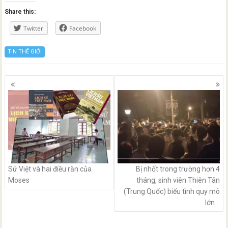
Share this:
Twitter
Facebook
TIN THẾ GIỚI
Posts
navigation
Sử Việt và hai điều răn của
Bị nhốt trong trường hơn 4
Moses
tháng, sinh viên Thiên Tân
(Trung Quốc) biểu tình quy mô
lớn