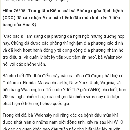
Hôm 26/05, Trung tâm Kiểm soát và Phòng ngừa Dịch bệnh
(CDC) đã xác nhận 9 ca mắc bệnh đậu mùa khỉ trên 7 tiểu
bang của Hoa Kỳ.
“Các bác sĩ lâm sàng địa phương đã nghi ngờ những trường hợp
này. Chúng đã được các phòng thí nghiệm địa phương xác định
và đã kích hoạt hành động y tế công cộng địa phương nhằm hỗ
trợ điều trị và quản lý bất kỳ tiếp xúc tiềm ẩn nào”, bà Walensky
nói với các phóng viên.
Bà cho biết đến thời điểm này các ca bệnh đã được phát hiện ở
California, Florida, Massachusetts, New York, Utah, Virginia, và
tiểu bang Washington. Tổ chức Y tế Thế giới (WHO) cho biết, hơn
200 ca nghi nhiễm hoặc xác nhận đã nhiễm virus này đã được
phát hiện ở hơn một chục quốc gia.
Trong khi đó, bà Walensky nói rằng các ca bệnh đậu mùa khỉ
được phát hiện ở những nam giới đồng tính, xảy ra sau khi WHO
và các cơ quan khác vào đầu tuần này cho biết việc lây truyền