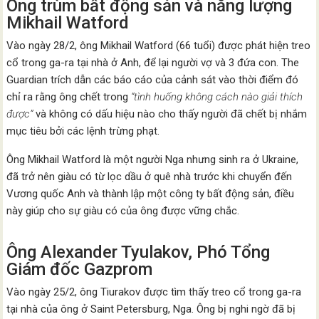
Ông trùm bất động sản và năng lượng
Mikhail Watford
Vào ngày 28/2, ông Mikhail Watford (66 tuổi) được phát hiện treo
cổ trong ga-ra tại nhà ở Anh, để lại người vợ và 3 đứa con. The
Guardian trích dẫn các báo cáo của cảnh sát vào thời điểm đó
chỉ ra rằng ông chết trong
“tình huống không cách nào giải thích
được”
và không có dấu hiệu nào cho thấy người đã chết bị nhắm
mục tiêu bởi các lệnh trừng phạt.
Ông Mikhail Watford là một người Nga nhưng sinh ra ở Ukraine,
đã trở nên giàu có từ lọc dầu ở quê nhà trước khi chuyển đến
Vương quốc Anh và thành lập một công ty bất động sản, điều
này giúp cho sự giàu có của ông được vững chắc.
Ông Alexander Tyulakov, Phó Tổng
Giám đốc Gazprom
Vào ngày 25/2, ông Tiurakov được tìm thấy treo cổ trong ga-ra
tại nhà của ông ở Saint Petersburg, Nga. Ông bị nghi ngờ đã bị