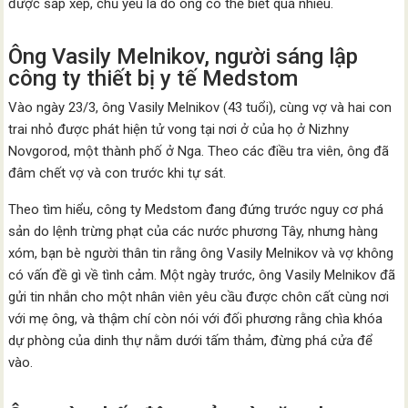
được sắp xếp, chủ yếu là do ông có thể biết quá nhiều.
Ông Vasily Melnikov, người sáng lập
công ty thiết bị y tế Medstom
Vào ngày 23/3, ông Vasily Melnikov (43 tuổi), cùng vợ và hai con
trai nhỏ được phát hiện tử vong tại nơi ở của họ ở Nizhny
Novgorod, một thành phố ở Nga. Theo các điều tra viên, ông đã
đâm chết vợ và con trước khi tự sát.
Theo tìm hiểu, công ty Medstom đang đứng trước nguy cơ phá
sản do lệnh trừng phạt của các nước phương Tây, nhưng hàng
xóm, bạn bè người thân tin rằng ông Vasily Melnikov và vợ không
có vấn đề gì về tình cảm. Một ngày trước, ông Vasily Melnikov đã
gửi tin nhắn cho một nhân viên yêu cầu được chôn cất cùng nơi
với mẹ ông, và thậm chí còn nói với đối phương rằng chìa khóa
dự phòng của dinh thự nằm dưới tấm thảm, đừng phá cửa để
vào.