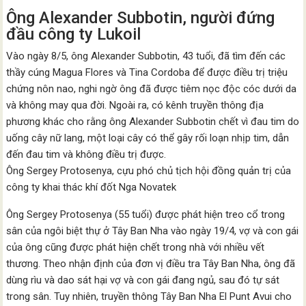
Ông Alexander Subbotin, người đứng
đầu công ty Lukoil
Vào ngày 8/5, ông Alexander Subbotin, 43 tuổi, đã tìm đến các
thầy cúng Magua Flores và Tina Cordoba để được điều trị triệu
chứng nôn nao, nghi ngờ ông đã được tiêm nọc độc cóc dưới da
và không may qua đời. Ngoài ra, có kênh truyền thông địa
phương khác cho rằng ông Alexander Subbotin chết vì đau tim do
uống cây nữ lang, một loại cây có thể gây rối loạn nhịp tim, dẫn
đến đau tim và không điều trị được.
Ông Sergey Protosenya, cựu phó chủ tịch hội đồng quản trị của
công ty khai thác khí đốt Nga Novatek
Ông Sergey Protosenya (55 tuổi) được phát hiện treo cổ trong
sân của ngôi biệt thự ở Tây Ban Nha vào ngày 19/4, vợ và con gái
của ông cũng được phát hiện chết trong nhà với nhiều vết
thương. Theo nhận định của đơn vị điều tra Tây Ban Nha, ông đã
dùng rìu và dao sát hại vợ và con gái đang ngủ, sau đó tự sát
trong sân. Tuy nhiên, truyền thông Tây Ban Nha El Punt Avui cho