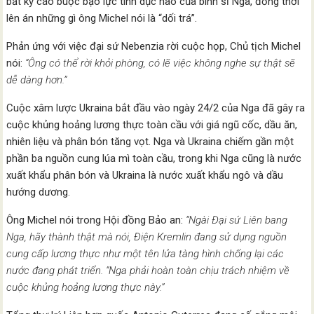
bất kỳ cáo buộc bạo lực tình dục nào của binh sĩ Nga, đồng thời
lên án những gì ông Michel nói là “dối trá”.
Phản ứng với việc đại sứ Nebenzia rời cuộc họp, Chủ tịch Michel
nói:
“Ông có thể rời khỏi phòng, có lẽ việc không nghe sự thật sẽ
dễ dàng hơn.”
Cuộc xâm lược Ukraina bắt đầu vào ngày 24/2 của Nga đã gây ra
cuộc khủng hoảng lương thực toàn cầu với giá ngũ cốc, dầu ăn,
nhiên liệu và phân bón tăng vọt. Nga và Ukraina chiếm gần một
phần ba nguồn cung lúa mì toàn cầu, trong khi Nga cũng là nước
xuất khẩu phân bón và Ukraina là nước xuất khẩu ngô và dầu
hướng dương.
Ông Michel nói trong Hội đồng Bảo an:
“Ngài Đại sứ Liên bang
Nga, hãy thành thật mà nói, Điện Kremlin đang sử dụng nguồn
cung cấp lương thực như một tên lửa tàng hình chống lại các
nước đang phát triển. “Nga phải hoàn toàn chịu trách nhiệm về
cuộc khủng hoảng lương thực này.”