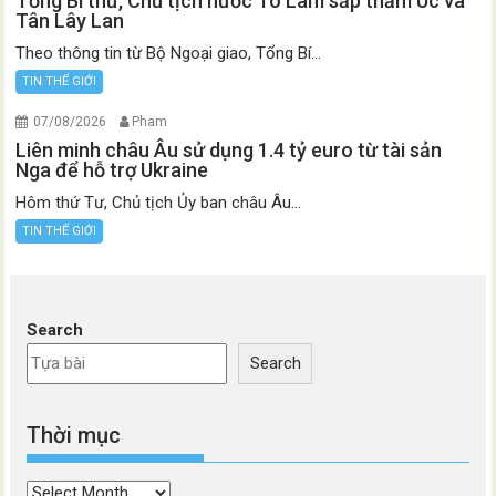
Tổng Bí thư, Chủ tịch nước Tô Lâm sắp thăm Úc và
Tân Lây Lan
Theo thông tin từ Bộ Ngoại giao, Tổng Bí...
TIN THẾ GIỚI
07/08/2026
Pham
Liên minh châu Âu sử dụng 1.4 tỷ euro từ tài sản
Nga để hỗ trợ Ukraine
Hôm thứ Tư, Chủ tịch Ủy ban châu Âu...
TIN THẾ GIỚI
Search
Search
Thời mục
Thời