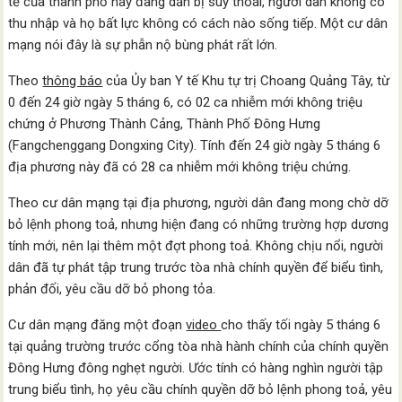
tế của thành phố này đang dần bị suy thoái, người dân không có
thu nhập và họ bất lực không có cách nào sống tiếp. Một cư dân
mạng nói đây là sự phẫn nộ bùng phát rất lớn.
Theo
thông báo
của Ủy ban Y tế Khu tự trị Choang Quảng Tây, từ
0 đến 24 giờ ngày 5 tháng 6, có 02 ca nhiễm mới không triệu
chứng ở Phương Thành Cảng, Thành Phố Đông Hưng
(Fangchenggang Dongxing City). Tính đến 24 giờ ngày 5 tháng 6
địa phương này đã có 28 ca nhiễm mới không triệu chứng.
Theo cư dân mạng tại địa phương, người dân đang mong chờ dỡ
bỏ lệnh phong toả, nhưng hiện đang có những trường hợp dương
tính mới, nên lại thêm một đợt phong toả. Không chịu nổi, người
dân đã tự phát tập trung trước tòa nhà chính quyền để biểu tình,
phản đối, yêu cầu dỡ bỏ phong tỏa.
Cư dân mạng đăng một đoạn
video
cho thấy tối ngày 5 tháng 6
tại quảng trường trước cổng tòa nhà hành chính của chính quyền
Đông Hưng đông nghẹt người. Ước tính có hàng nghìn người tập
trung biểu tình, họ yêu cầu chính quyền dỡ bỏ lệnh phong toả, yêu