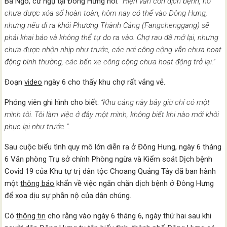
Bà Ngô, cư ngụ tại Đông Hưng nói:
“Hiện vẫn còn dịch bệnh, nó
chưa được xóa sổ hoàn toàn, hôm nay có thể vào Đông Hưng,
nhưng nếu đi ra khỏi Phương Thành Cảng (Fangchenggang) sẽ
phải khai báo và không thể tự do ra vào. Chợ rau đã mở lại, nhưng
chưa được nhộn nhịp như trước, các nơi công cộng vẫn chưa hoạt
động bình thường, các bến xe công cộng chưa hoạt động trở lại.”
Đoạn
video
ngày 6 cho thấy khu chợ rất vắng vẻ.
Phóng viên ghi hình cho biết:
“Khu cảng này bây giờ chỉ có một
mình tôi. Tôi làm việc ở đây một mình, không biết khi nào mới khôi
phục lại như trước “.
Sau cuộc biểu tình quy mô lớn diễn ra ở Đông Hưng, ngày 6 tháng
6 Văn phòng Trụ sở chính Phòng ngừa và Kiểm soát Dịch bệnh
Covid 19 của Khu tự trị dân tộc Choang Quảng Tây đã ban hành
một
thông báo
khẩn về việc ngăn chặn dịch bệnh ở Đông Hưng
để xoa dịu sự phẫn nộ của dân chúng.
Có
thông tin
cho rằng vào ngày 6 tháng 6, ngày thứ hai sau khi