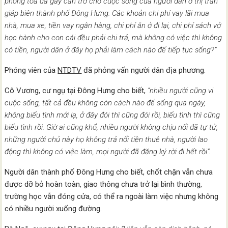
phong toả đã gây cản trở cho cuộc sống của người dân ở thị trấn
giáp biên thành phố Đông Hưng. Các khoản chi phí vay lãi mua
nhà, mua xe, tiền vay ngân hàng, chi phí ăn ở đi lại, chi phí sách vở
học hành cho con cái đều phải chi trả, mà không có việc thì không
có tiền, người dân ở đây họ phải làm cách nào để tiếp tục sống?”
Phóng viên của
NTDTV
đã phỏng vấn người dân địa phương.
Cô Vương, cư ngụ tại Đông Hưng cho biết,
“nhiều người cũng vị
cuộc sống, tất cả đều không còn cách nào để sống qua ngày,
không biểu tình mới lạ, ở đây đói thì cũng đói rồi, biểu tình thì cũng
biểu tình rồi. Giờ ai cũng khổ, nhiều người không chịu nổi đã tự tử,
những người chủ này họ không trả nổi tiền thuê nhà, người lao
động thì không có việc làm, mọi người đã đăng ký rời đi hết rồi”.
Người dân thành phố Đông Hưng cho biết, chốt chặn vẫn chưa
được dỡ bỏ hoàn toàn, giao thông chưa trở lại bình thường,
trường học vẫn đóng cửa, có thể ra ngoài làm việc nhưng không
có nhiều người xuống đường.