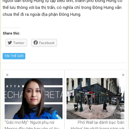
người dân Đông Hưng tụ tập biểu tình, thành phố Đông Hưng có
thể lưu thông với ba thị trấn, có nghĩa chỉ trong Đông Hưng vẫn
chưa thể đi ra ngoài địa phận Đông Hưng.
Share this:
Twitter
Facebook
TIN THẾ GIỚI
Posts
navigation
“Giấc mơ Mỹ”: Người phụ nữ
Phố Wall lại đánh bạc ‘bán
Mexico đầu tiên bay vào vũ trụ
khống’ lớn nhất trong năm với