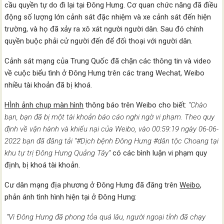
cầu quyền tự do đi lại tại Đông Hưng. Cơ quan chức năng đã điều
động số lượng lớn cảnh sát đặc nhiệm và xe cảnh sát đến hiện
trường, và họ đã xảy ra xô xát người người dân. Sau đó chính
quyền buộc phải cử người đến để đối thoại với người dân.
Cảnh sát mạng của Trung Quốc đã chặn các thông tin và video
về cuộc biểu tình ở Đông Hưng trên các trang Wechat, Weibo
nhiều tài khoản đã bị khoá.
HÌnh ảnh chụp màn hình
thông báo trên Weibo cho biết:
“Chào
bạn, bạn đã bị một tài khoản báo cáo nghi ngờ vi phạm. Theo quy
định về vận hành và khiếu nại của Weibo, vào 00:59:19 ngày 06-06-
2022 bạn đã đăng tải “#Dịch bệnh Đông Hưng #dân tộc Choang tại
khu tự trị Đông Hưng Quảng Tây”
có các bình luận vi phạm quy
định, bị khoá tài khoản.
Cư dân mạng địa phương ở Đông Hưng đã đăng trên
Weibo
,
phản ánh tình hình hiện tại ở Đông Hưng:
“Vì Đông Hưng đã phong tỏa quá lâu, người ngoại tỉnh đã chạy