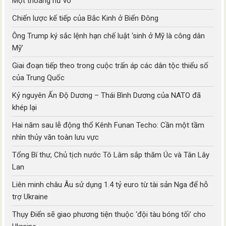
Một thoáng hư vô
Chiến lược kế tiếp của Bắc Kinh ở Biển Đông
Ông Trump ký sắc lệnh hạn chế luật ‘sinh ở Mỹ là công dân
Mỹ’
Giai đoạn tiếp theo trong cuộc trấn áp các dân tộc thiểu số
của Trung Quốc
Kỷ nguyên Ấn Độ Dương – Thái Bình Dương của NATO đã
khép lại
Hai năm sau lễ động thổ Kênh Funan Techo: Cần một tầm
nhìn thủy văn toàn lưu vực
Tổng Bí thư, Chủ tịch nước Tô Lâm sắp thăm Úc và Tân Lây
Lan
Liên minh châu Âu sử dụng 1.4 tỷ euro từ tài sản Nga để hỗ
trợ Ukraine
Thụy Điển sẽ giao phương tiện thuộc ‘đội tàu bóng tối’ cho