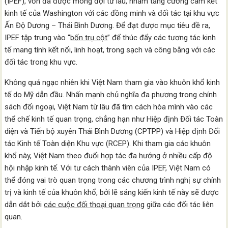
(IPEF), vốn đã được mong đợi từ lâu, nhằm tăng cường cam kết
kinh tế của Washington với các đồng minh và đối tác tại khu vực
Ấn Độ Dương – Thái Bình Dương. Để đạt được mục tiêu đề ra,
IPEF tập trung vào “
bốn trụ cột
” để thúc đẩy các tương tác kinh
tế mang tính kết nối, linh hoạt, trong sạch và công bằng với các
đối tác trong khu vực.
Không quá ngạc nhiên khi Việt Nam tham gia vào khuôn khổ kinh
tế do Mỹ dẫn đầu. Nhấn mạnh chủ nghĩa đa phương trong chính
sách đối ngoại, Việt Nam từ lâu đã tìm cách hòa mình vào các
thể chế kinh tế quan trọng, chẳng hạn như Hiệp định Đối tác Toàn
diện và Tiến bộ xuyên Thái Bình Dương (CPTPP) và Hiệp định Đối
tác Kinh tế Toàn diện Khu vực (RCEP). Khi tham gia các khuôn
khổ này, Việt Nam theo đuổi hợp tác đa hướng ở nhiều cấp độ
hội nhập kinh tế. Với tư cách thành viên của IPEF, Việt Nam có
thể đóng vai trò quan trọng trong các chương trình nghị sự chính
trị và kinh tế của khuôn khổ, bởi lẽ sáng kiến kinh tế này sẽ được
dẫn dắt bởi
các cuộc đối thoại quan trọng
giữa các đối tác liên
quan.