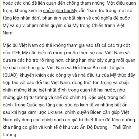
hoặc các chủ đề liên quan đến chống tham nhũng. Một điều quan
trọng không kém là
chủ nghĩa bài Mỹ
vẫn “bám trụ trong một số
tầng lớp nhân dân”, phản ánh sự bất bình về chủ nghĩa đế quốc
Mỹ và sự vi phạm nhân quyền của Mỹ trong Chiến tranh Việt
Nam.
Mặc dù Việt Nam có thể không tham gia vào tất cả các trụ cột
của IPEF, Mỹ cần hiểu rõ mong muốn thực sự của Việt Nam và
đưa ra các hỗ trợ rõ ràng hơn, chẳng hạn như xây dựng mối quan
hệ chặt chẽ hơn giữa Việt Nam và Đối thoại An ninh Tứ giác
(QUAD), khuyến khích các công ty và nhà đầu tư của Mỹ thúc đẩy
hợp tác với các đối tác Việt Nam, đồng thời tôn trọng và chấp
nhận những khác biệt nhất định trong quan hệ hai nước, như
những giá trị tư tưởng và chế độ chính trị. Đặc biệt, trong bối
cảnh Trung Quốc gia tăng các sức ép kinh tế và những bất ổn
sau khi Nga xâm lược Ukraine, chính quyền Biden cần giúp Việt
Nam xây dựng các chính sách có giá trị thiết thực để tăng cường
khả năng co giãn về kinh tế ở khu vực Ấn Độ Dương – Thái Bình
Dương.