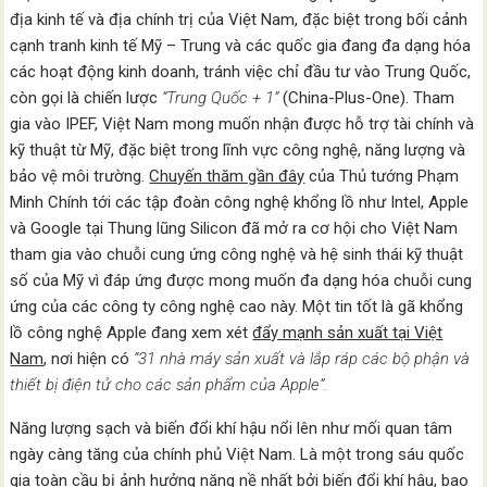
địa kinh tế và địa chính trị của Việt Nam, đặc biệt trong bối cảnh
cạnh tranh kinh tế Mỹ – Trung và các quốc gia đang đa dạng hóa
các hoạt động kinh doanh, tránh việc chỉ đầu tư vào Trung Quốc,
còn gọi là chiến lược
“Trung Quốc + 1”
(China-Plus-One). Tham
gia vào IPEF, Việt Nam mong muốn nhận được hỗ trợ tài chính và
kỹ thuật từ Mỹ, đặc biệt trong lĩnh vực công nghệ, năng lượng và
bảo vệ môi trường.
Chuyến thăm gần đây
của Thủ tướng Phạm
Minh Chính tới các tập đoàn công nghệ khổng lồ như Intel, Apple
và Google tại Thung lũng Silicon đã mở ra cơ hội cho Việt Nam
tham gia vào chuỗi cung ứng công nghệ và hệ sinh thái kỹ thuật
số của Mỹ vì đáp ứng được mong muốn đa dạng hóa chuỗi cung
ứng của các công ty công nghệ cao này. Một tin tốt là gã khổng
lồ công nghệ Apple đang xem xét
đẩy mạnh sản xuất tại Việt
Nam
, nơi hiện có
“31 nhà máy sản xuất và lắp ráp các bộ phận và
thiết bị điện tử cho các sản phẩm của Apple”.
Năng lượng sạch và biến đổi khí hậu nổi lên như mối quan tâm
ngày càng tăng của chính phủ Việt Nam. Là một trong sáu quốc
gia toàn cầu
bị ảnh hưởng nặng nề nhất
bởi biến đổi khí hậu, bao