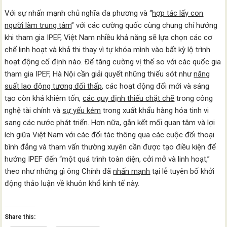
Với sự nhấn mạnh chủ nghĩa đa phương và “
hợp tác lấy con
người làm trung tâm
” với các cường quốc cùng chung chí hướng
khi tham gia IPEF, Việt Nam nhiều khả năng sẽ lựa chọn các cơ
chế linh hoạt và khả thi thay vì tự khóa mình vào bất kỳ lộ trình
hoạt động cố định nào. Để tăng cường vị thế so với các quốc gia
tham gia IPEF, Hà Nội cần giải quyết những thiếu sót như
năng
suất lao động tương đối thấp
, các hoạt động đổi mới và sáng
tạo còn khá khiêm tốn,
các quy định thiếu chặt chẽ
trong công
nghệ tài chính và
sự yếu kém
trong xuất khẩu hàng hóa tinh vi
sang các nước phát triển. Hơn nữa, gắn kết mối quan tâm và lợi
ích giữa Việt Nam với các đối tác thông qua các cuộc đối thoại
bình đẳng và tham vấn thường xuyên cần được tạo điều kiện để
hướng IPEF đến “một quá trình toàn diện, cởi mở và linh hoạt,”
theo như những gì ông Chính đã
nhấn mạnh
tại lễ tuyên bố khởi
động thảo luận về khuôn khổ kinh tế này.
Share this: