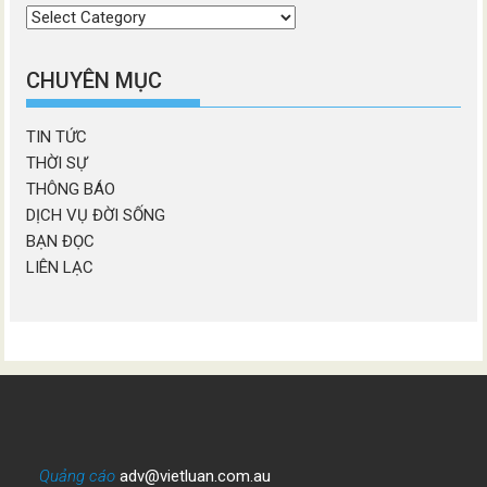
Chọn
chương
mục
CHUYÊN MỤC
TIN TỨC
THỜI SỰ
THÔNG BÁO
DỊCH VỤ ĐỜI SỐNG
BẠN ĐỌC
LIÊN LẠC
Quảng cáo
adv@vietluan.com.au