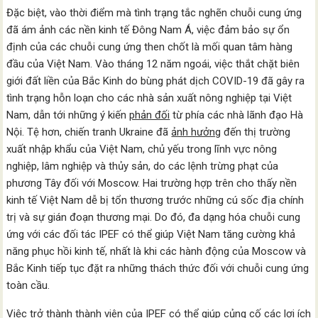
Đặc biệt, vào thời điểm mà tình trạng tắc nghẽn chuỗi cung ứng
đã ám ảnh các nền kinh tế Đông Nam Á, việc đảm bảo sự ổn
định của các chuỗi cung ứng then chốt là mối quan tâm hàng
đầu của Việt Nam. Vào tháng 12 năm ngoái, việc thắt chặt biên
giới đất liền của Bắc Kinh do bùng phát dịch COVID-19 đã gây ra
tình trạng hỗn loạn cho các nhà sản xuất nông nghiệp tại Việt
Nam, dẫn tới những ý kiến
phản đối
từ phía các nhà lãnh đạo Hà
Nội. Tệ hơn, chiến tranh Ukraine đã
ảnh hưởng
đến thị trường
xuất nhập khẩu của Việt Nam, chủ yếu trong lĩnh vực nông
nghiệp, lâm nghiệp và thủy sản, do các lệnh trừng phạt của
phương Tây đối với Moscow. Hai trường hợp trên cho thấy nền
kinh tế Việt Nam dễ bị tổn thương trước những cú sốc địa chính
trị và sự gián đoạn thương mại. Do đó, đa dạng hóa chuỗi cung
ứng với các đối tác IPEF có thể giúp Việt Nam tăng cường khả
năng phục hồi kinh tế, nhất là khi các hành động của Moscow và
Bắc Kinh tiếp tục đặt ra những thách thức đối với chuỗi cung ứng
toàn cầu.
Việc trở thành thành viên của IPEF có thể giúp củng cố các lợi ích