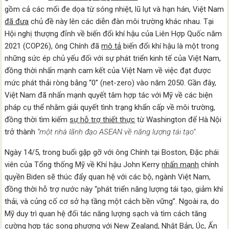
gồm cả các mối đe dọa từ sóng nhiệt, lũ lụt và hạn hán, Việt Nam
đã đưa
chủ đề này lên các diễn đàn môi trường khác nhau. Tại
Hội nghị thượng đỉnh về biến đổi khí hậu của Liên Hợp Quốc năm
2021 (COP26), ông Chính đã
mô tả
biến đổi khí hậu là một trong
những sức ép chủ yếu đối với sự phát triển kinh tế của Việt Nam,
đồng thời nhấn mạnh cam kết của Việt Nam về việc đạt được
mức phát thải ròng bằng “0” (net-zero) vào năm 2050. Gần đây,
Việt Nam đã nhấn mạnh quyết tâm hợp tác với Mỹ về các biện
pháp cụ thể nhằm giải quyết tình trạng khẩn cấp về môi trường,
đồng thời tìm kiếm
sự hỗ trợ thiết thực
từ Washington để Hà Nội
trở thành
“một nhà lãnh đạo ASEAN về năng lượng tái tạo”.
Ngày 14/5, trong buổi gặp gỡ với ông Chính tại Boston, Đặc phái
viên của Tổng thống Mỹ về Khí hậu John Kerry
nhấn mạnh
chính
quyền Biden sẽ thúc đẩy quan hệ với các bộ, ngành Việt Nam,
đồng thời hỗ trợ nước này “phát triển năng lượng tái tạo, giảm khí
thải, và củng cố cơ sở hạ tầng một cách bền vững”. Ngoài ra, do
Mỹ duy trì quan hệ đối tác năng lượng sạch và tìm cách tăng
cường hợp tác song phương với
New Zealand
,
Nhật Bản
,
Úc
,
Ấn