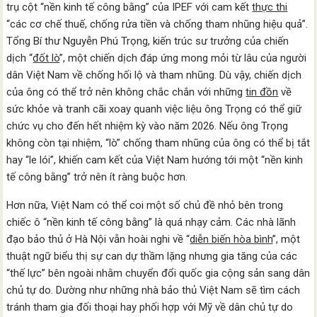
trụ cột “nền kinh tế công bằng” của IPEF với cam kết
thực thi
“các cơ chế thuế, chống rửa tiền và chống tham nhũng hiệu quả”.
Tổng Bí thư Nguyễn Phú Trọng, kiến trúc sư trưởng của chiến
dịch “
đốt lò
”, một chiến dịch đáp ứng mong mỏi từ lâu của người
dân Việt Nam về chống hối lộ và tham nhũng. Dù vậy, chiến dịch
của ông có thể trở nên không chắc chắn với những
tin đồn
về
sức khỏe và tranh cãi xoay quanh việc liệu ông Trọng có thể giữ
chức vụ cho đến hết nhiệm kỳ vào năm 2026. Nếu ông Trọng
không còn tại nhiệm, “lò” chống tham nhũng của ông có thể bị tắt
hay “le lói”, khiến cam kết của Việt Nam hướng tới một “nền kinh
tế công bằng” trở nên ít ràng buộc hơn.
Hơn nữa, Việt Nam có thể coi một số chủ đề nhỏ bên trong
chiếc ô “nền kinh tế công bằng” là quá nhạy cảm. Các nhà lãnh
đạo bảo thủ ở Hà Nội vẫn hoài nghi về “
diễn biến hòa bình
”, một
thuật ngữ biểu thị sự can dự thầm lặng nhưng gia tăng của các
“thế lực” bên ngoài nhằm chuyển đổi quốc gia cộng sản sang dân
chủ tự do. Dường như những nhà bảo thủ Việt Nam sẽ tìm cách
tránh tham gia đối thoại hay phối hợp với Mỹ về dân chủ tự do