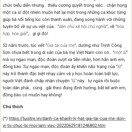
chức biểu diễn nhưng… thiếu cương quyết trong việc… chặn họng
một ca sĩ đột nhiên muốn hát lại một trong những ca khúc từng
giúp bà nổi tiếng lúc còn thanh xuân, đang song hành với những
tuyên bố về sự ưu việt của… “
dân chủ xã hội chủ nghĩa
”, về “
hòa
hợp, hòa giải
”,… gì gì đó!
52 năm trước, lúc viết “
Gia tài của mẹ
”, dường như Trịnh Công
Sơn chưa biết trong di sản của bà mẹ Việt Nam còn có… “
một lũ
”
mà sự ngạo mạn, độc đoán vượt xa tiền nhân, hơn hẳn anh em,
đồng bào. Sự ngạo mạn, độc đoán ấy khiến não trạng của “
lũ
”
này trở thành đặc biệt nhạy cảm và y học hoàn toàn bất lực,
người Việt đành chấp nhận chuyện
“lũ”
này… tự ngứa rồi buộc
toàn dân phải… cùng… gãi theo đúng định hướng, bất kể anh em,
đồng bào có muốn hay không!
Chú thích
(*)
https://tuoitre.vn/danh-ca-khanh-ly-hat-gia-tai-cua-me-don-
vi-to-chuc-bi-moi-lam-viec-20220629181246802.htm