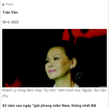
Pham
Trân Văn
30-6-2022
Khánh Ly trong đêm nhạc “Ru tình”. Hình minh họa. Nguồn: Bùi Văn
Phú
42 năm sau ngày “giải phóng miền Nam, thống nhất đất