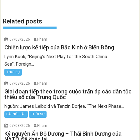
Related posts
07/08/2026
Pham
Chiến lược kế tiếp của Bắc Kinh ở Biển Đông
Lynn Kuok, “Beijing’s Next Play for the South China
Sea”, Foreign...
THỜI SỰ
07/08/2026
Pham
Giai đoạn tiếp theo trong cuộc trấn áp các dân tộc
thiểu số của Trung Quốc
Nguồn: James Leibold và Tenzin Dorjee, “The Next Phase...
BÀI NỔI BẬT
THỜI SỰ
07/08/2026
Pham
Kỷ nguyên Ấn Độ Dương – Thái Bình Dương của
NATO đã khép lại