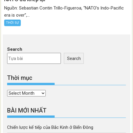
Nguồn: Sebastian Contin Trillo-Figueroa, “NATO’s Indo-Pacific
era is over”,...
THỜI SỰ
Search
Search
Thời mục
Thời
mục
BÀI MỚI NHẤT
Chiến lược kế tiếp của Bắc Kinh ở Biển Đông