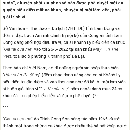
nước”, chuyện phải xin phép và cần được phê duyệt mới có
quyền biểu diễn một ca khúc, chuyện bị mời làm việc, phải
giải trình vì…
Sở Văn hóa – Thể thao – Du lịch (VHTTDL) tỉnh Lâm Đồng và
đơn vị đặc trách An ninh chính trị nội bộ của Công an tỉnh Lâm
Đồng đang phối hợp điều tra vụ ca sĩ Khánh Ly biểu diễn ca khúc
“
Gia tài của mẹ
” vào tối 25/6/2022 tại sân khấu
Mây – In The
Nest
, tọa lạc ở phường 7, thành phố Đà Lạt.
Theo báo chí Việt Nam, sở dĩ những người xin phép thực hiện
“
Dấu chân địa đàng
” (đêm nhạc dành riêng cho ca sĩ Khánh Ly
biểu diễn tại địa điểm và vào thời gian như đã kể) bị mời làm việc,
bị buộc giải trình vì “
Gia tài của mẹ
” nằm ngoài danh mục 24 ca
khúc đã… xin phép biểu diễn và được phê duyệt (*).
***
“
Gia tài của mẹ
” do Trịnh Công Sơn sáng tác năm 1965 và trở
thành một trong những ca khúc được nhiều thế hệ hát khắp nơi ở