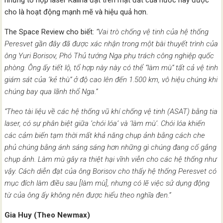
nhưng tổ hợp laser Kalina đặt trên mặt đất của nước này được
cho là hoạt động mạnh mẽ và hiệu quả hơn.
The Space Review cho biết:
“Vai trò chống vệ tinh của hệ thống
Peresvet gần đây đã được xác nhận trong một bài thuyết trình của
ông Yuri Borisov, Phó Thủ tướng Nga phụ trách công nghiệp quốc
phòng. Ông ấy tiết lộ, tổ hợp này này có thể “làm mù” tất cả vệ tinh
giám sát của ‘kẻ thù” ở độ cao lên đến 1.500 km, vô hiệu chúng khi
chúng bay qua lãnh thổ Nga.”
“Theo tài liệu về các hệ thống vũ khí chống vệ tinh (ASAT) bằng tia
laser, có sự phân biệt giữa ‘chói lóa’ và ‘làm mù’. Chói lóa khiến
các cảm biến tạm thời mất khả năng chụp ảnh bằng cách che
phủ chúng bằng ánh sáng sáng hơn những gì chúng đang cố gắng
chụp ảnh. Làm mù gây ra thiệt hại vĩnh viễn cho các hệ thống như
vậy. Cách diễn đạt của ông Borisov cho thấy hệ thống Peresvet có
mục đích làm điều sau [làm mù], nhưng có lẽ việc sử dụng động
từ của ông ấy không nên được hiểu theo nghĩa đen.”
Gia Huy (Theo Newmax)