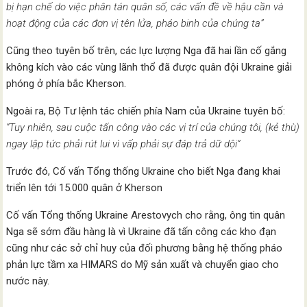
bị hạn chế do việc phân tán quân số, các vấn đề về hậu cần và
hoạt động của các đơn vị tên lửa, pháo binh của chúng ta”
Cũng theo tuyên bố trên, các lực lượng Nga đã hai lần cố gắng
không kích vào các vùng lãnh thổ đã được quân đội Ukraine giải
phóng ở phía bắc Kherson.
Ngoài ra, Bộ Tư lệnh tác chiến phía Nam của Ukraine tuyên bố:
“Tuy nhiên, sau cuộc tấn công vào các vị trí của chúng tôi, (kẻ thù)
ngay lập tức phải rút lui vì vấp phải sự đáp trả dữ dội”
Trước đó, Cố vấn Tổng thống Ukraine cho biết Nga đang khai
triển lên tới 15.000 quân ở Kherson
Cố vấn Tổng thống Ukraine Arestovych cho rằng, ông tin quân
Nga sẽ sớm đầu hàng là vì Ukraine đã tấn công các kho đạn
cũng như các sở chỉ huy của đối phương bằng hệ thống pháo
phản lực tầm xa HIMARS do Mỹ sản xuất và chuyển giao cho
nước này.