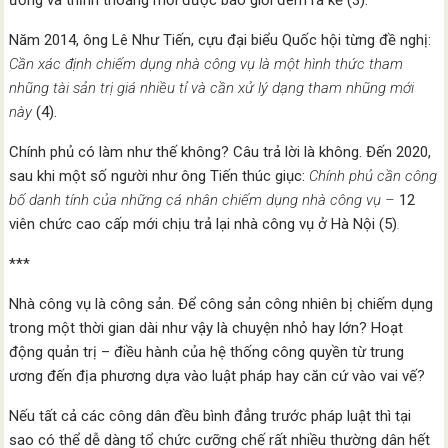
ương và thỉnh thoảng mới được báo giới đem ra kể (3).
Năm 2014, ông Lê Như Tiến, cựu đại biểu Quốc hội từng đề nghị:
Cần xác định chiếm dụng nhà công vụ là một hình thức tham
nhũng tài sản trị giá nhiều tỉ và cần xử lý dạng tham nhũng mới
này
(4).
Chính phủ có làm như thế không? Câu trả lời là không. Đến 2020,
sau khi một số người như ông Tiến thúc giục:
Chính phủ cần công
bố danh tính của những cá nhân chiếm dụng nhà công vụ –
12
viên chức cao cấp mới chịu trả lại nhà công vụ ở Hà Nội (5)
.
***
Nhà công vụ là công sản. Để công sản công nhiên bị chiếm dụng
trong một thời gian dài như vậy là chuyện nhỏ hay lớn? Hoạt
động quản trị – điều hành của hệ thống công quyền từ trung
ương đến địa phương dựa vào luật pháp hay căn cứ vào vai vế?
Nếu tất cả các công dân đều bình đẳng trước pháp luật thì tại
sao có thể dễ dàng tổ chức cưỡng chế rất nhiều thường dân hết