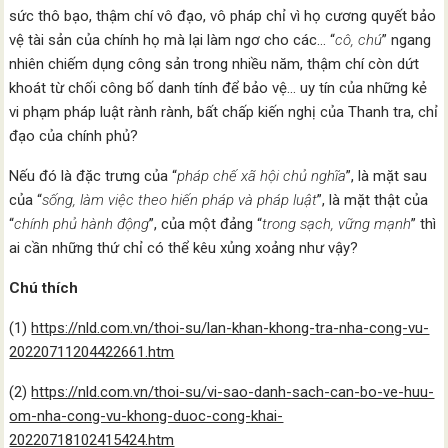
sức thô bạo, thậm chí vô đạo, vô pháp chỉ vì họ cương quyết bảo
vệ tài sản của chính họ mà lại làm ngơ cho các… “
cô, chú
” ngang
nhiên chiếm dụng công sản trong nhiều năm, thậm chí còn dứt
khoát từ chối công bố danh tính để bảo vệ… uy tín của những kẻ
vi phạm pháp luật rành rành, bất chấp kiến nghị của Thanh tra, chỉ
đạo của chính phủ?
Nếu đó là đặc trưng của “
pháp chế xã hội chủ nghĩa
”, là mặt sau
của “
sống, làm việc theo hiến pháp và pháp luật
”, là mặt thật của
“
chính phủ hành động
”, của một đảng “
trong sạch, vững mạnh
” thì
ai cần những thứ chỉ có thể kêu xủng xoảng như vậy?
Chú thích
(1)
https://nld.com.vn/thoi-su/lan-khan-khong-tra-nha-cong-vu-
20220711204422661.htm
(2)
https://nld.com.vn/thoi-su/vi-sao-danh-sach-can-bo-ve-huu-
om-nha-cong-vu-khong-duoc-cong-khai-
20220718102415424.htm