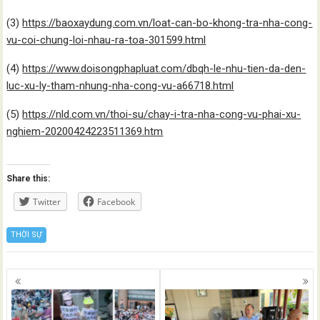
(3)
https://baoxaydung.com.vn/loat-can-bo-khong-tra-nha-cong-
vu-coi-chung-loi-nhau-ra-toa-301599.html
(4)
https://www.doisongphapluat.com/dbqh-le-nhu-tien-da-den-
luc-xu-ly-tham-nhung-nha-cong-vu-a66718.html
(5)
https://nld.com.vn/thoi-su/chay-i-tra-nha-cong-vu-phai-xu-
nghiem-20200424223511369.htm
Share this:
Twitter
Facebook
THỜI SỰ
Posts
navigation