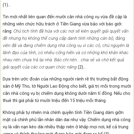
(1)…
Tin mới nhất liên quan đến mười căn nhà công vụ vừa đề cập là
những viên chức hữu trách ở Tiền Giang vừa bảo với báo giới
rằng:
Chủ tịch tỉnh
đã hứa
với các nơi sẽ kiên quyết giải quyết vấn
đề
nhưng họ không thể cung cấp danh tính những cán bộ, đảng
viên đã và đang chiếm dụng nhà công vụ vì các cô, chú nguyên là
lãnh đạo của tỉnh, có nhiều cống hiến và có những khó khăn khác
nhau nên chưa trả lại nhà. Báo
chí nên… chia sẻ và chờ kết quả
giải quyết của các cơ quan chức năng
(2)…
Dựa trên ước đoán của những người rành rẽ thị trường bất động
sản ở Mỹ Tho, tờ Người Lao Động cho biết, giá trị mỗi trong mười
căn nhà công vụ bị chiếm dụng không dưới năm tỉ đồng. Nếu cho
thuê thì giá phải từ mười triệu đến 15 triệu mỗi tháng.
Không phải tự nhiên mà chính quyền tỉnh Tiền Giang dám giỡn
mặt cả chính phủ lẫn nhân dân dai như vậy. Chiếm dụng nhà công
vụ là vấn nạn kéo dài nhiều thập niên ở khắp mọi nơi, kể cả trung