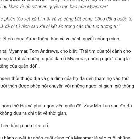
ví dụ khác về hồ sơ nhân quyền tàn bạo của Myanmar”.
ác phiên tòa xét xử bí mật và vô cùng bất công. Cộng đồng quốc tế
 đã bị tử hình sau khi bị kết án trong các thủ tục tương tự.”
biết cô chưa được thông báo về vụ hành quyết chồng mình.
 tại Myanmar, Tom Andrews, cho biết: “Trái tim của tôi dành cho
ực sự là tất cả những người dân ở Myanmar, những người đang là
ăng của quân đội”.
nsein thời thuộc địa và gia đình của họ đã đến thăm họ vào thứ
gười thân được phép nói chuyện với những người bị giam giữ thông
 hôm thứ Hai và phát ngôn viên quân đội Zaw Min Tun sau đó đã
ông đưa ra chi tiết về thời gian.
hiện bằng cách treo cổ.
 vụ hành quyết tư pháp cuối cùng của Myanmar là vào cuối những