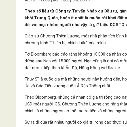
Ảnh minh hoạ (Ảnh: meeyland.com)
Theo số liệu từ Công ty Tư vấn Nhập cư Đầu tư, gần
khỏi Trung Quốc, hoặc ít nhất là muốn rời khỏi đất n
đối với một nhóm người như vậy là gì? Liệu ĐCSTQ c
Giáo sư Chương Thiên Lượng, một nhà phân tích bình l
chương trình “Thiên hạ chính luận” của mình.
Tờ Bloomberg báo cáo rằng khoảng 10.000 cá nhân có g
đứng sau Nga với 15.000 người. Nga cũng là nơi có một 
đất nước, tiếp theo là Ấn Độ, Hồng Kông và Ukraine.
Thụy Sĩ là quốc gia mà những người này hướng đến, họ 
Úc và Các Tiểu vương quốc Ả Rập Thống nhất.
Theo Bloomberg, những cá nhân có giá trị ròng cao này 
USD một người. GS. Chương Thiên Lượng cho rằng thật r
chính là những người có thể tạo ra tiền và những người 
Sự ra đi của rất nhiều người có giá trị ròng cao thực s