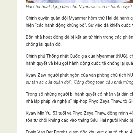
Hai nhà hoạt động dân chủ Myanmar vùa bị hành quyết 
Chính quyền quân đội Myanmar hôm thứ Hai đã hành qu
hiện “các hành động khủng bố”. Sự việc đã khiến quốc 
Bốn nhà hoạt động đã bị kết án tử hình trong các phiên
chống lại quân đội.
Chính phủ Thống nhất Quốc gia của Myanmar (NUG), chí
hành quyết và kêu gọi hành động quốc tế chống lại quâ
Kyaw Zaw, người phát ngôn của văn phòng chủ tịch NUG
sự tàn ác của quân đội”. “Cộng đồng toàn cầu phải trừn
Trong số những người bị hành quyết có nhân vật dân c
nhà lập pháp và nghệ sĩ hip-hop Phyo Zeya Thaw, tờ G
Kyaw Min Yu, 53 tuổi và Phyo Zeya Thaw, đồng minh 41
tòa từ chối kháng cáo vào tháng Sáu. Hai người khác 
Erwin Van Der Borght, giám đốc khu vực của tổ chức Â