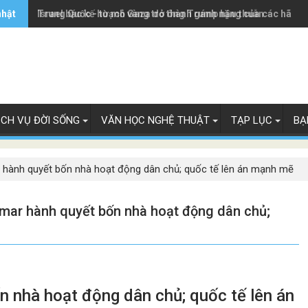
nhật
Trung Quốc - từ mỏ vàng trở thành gánh nặng của các hãng 
Israel bác kế hoạch Gaza do ông Trump hậu thuẫn
ỊCH VỤ ĐỜI SỐNG
VĂN HỌC NGHỆ THUẬT
TẠP LỤC
BẠ
r hành quyết bốn nhà hoạt động dân chủ; quốc tế lên án mạnh mẽ
nmar hành quyết bốn nhà hoạt động dân chủ;
 nhà hoạt động dân chủ; quốc tế lên án