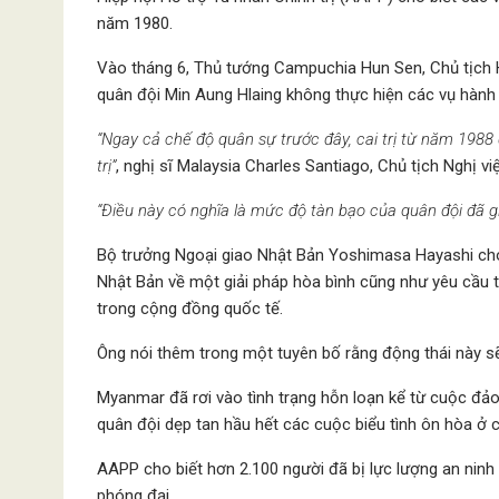
năm 1980.
Vào tháng 6, Thủ tướng Campuchia Hun Sen, Chủ tịch 
quân đội Min Aung Hlaing không thực hiện các vụ hành 
“Ngay cả chế độ quân sự trước đây, cai trị từ năm 1988 
trị”
, nghị sĩ Malaysia Charles Santiago, Chủ tịch Nghị v
“Điều này có nghĩa là mức độ tàn bạo của quân đội đã gi
Bộ trưởng Ngoại giao Nhật Bản Yoshimasa Hayashi cho b
Nhật Bản về một giải pháp hòa bình cũng như yêu cầu 
trong cộng đồng quốc tế.
Ông nói thêm trong một tuyên bố rằng động thái này s
Myanmar đã rơi vào tình trạng hỗn loạn kể từ cuộc đảo
quân đội dẹp tan hầu hết các cuộc biểu tình ôn hòa ở 
AAPP cho biết hơn 2.100 người đã bị lực lượng an ninh 
phóng đại.