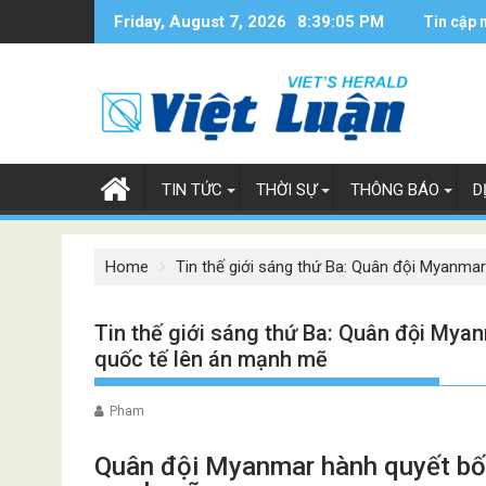
Skip
Friday, August 7, 2026
8:39:06 PM
Tin cập 
to
content
TIN TỨC
THỜI SỰ
THÔNG BÁO
D
Home
Tin thế giới sáng thứ Ba: Quân đội Myanma
Tin thế giới sáng thứ Ba: Quân đội Mya
quốc tế lên án mạnh mẽ
Pham
Quân đội Myanmar hành quyết bốn