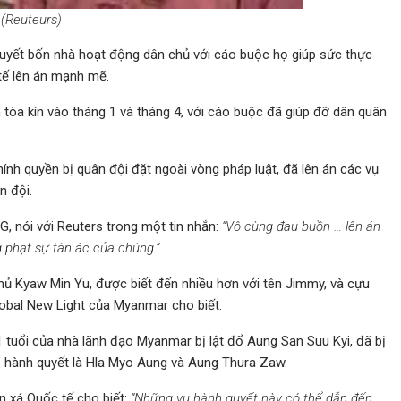
(Reuteurs)
yết bốn nhà hoạt động dân chủ với cáo buộc họ giúp sức thực
tế lên án mạnh mẽ.
 tòa kín vào tháng 1 và tháng 4, với cáo buộc đã giúp đỡ dân quân
nh quyền bị quân đội đặt ngoài vòng pháp luật, đã lên án các vụ
n đội.
, nói với Reuters trong một tin nhắn:
“Vô cùng đau buồn … lên án
g phạt sự tàn ác của chúng.”
hủ Kyaw Min Yu, được biết đến nhiều hơn với tên Jimmy, và cựu
lobal New Light của Myanmar cho biết.
 tuổi của nhà lãnh đạo Myanmar bị lật đổ Aung San Suu Kyi, đã bị
bị hành quyết là Hla Myo Aung và Aung Thura Zaw.
n xá Quốc tế cho biết:
“Những vụ hành quyết này có thể dẫn đến