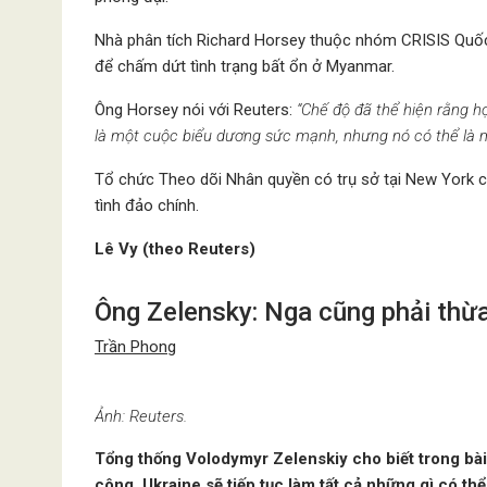
Nhà phân tích Richard Horsey thuộc nhóm CRISIS Quốc 
để chấm dứt tình trạng bất ổn ở Myanmar.
Ông Horsey nói với Reuters:
“Chế độ đã thể hiện rằng h
là một cuộc biểu dương sức mạnh, nhưng nó có thể là mộ
Tổ chức Theo dõi Nhân quyền có trụ sở tại New York c
tình đảo chính.
Lê Vy (theo Reuters)
Ông Zelensky: Nga cũng phải thừa
Trần Phong
Ảnh: Reuters.
Tổng thống Volodymyr Zelenskiy cho biết trong bài
công, Ukraine sẽ tiếp tục làm tất cả những gì có thể