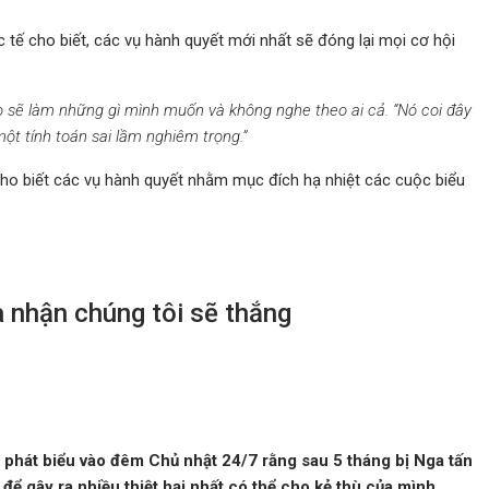
tế cho biết, các vụ hành quyết mới nhất sẽ đóng lại mọi cơ hội
ọ sẽ làm những gì mình muốn và không nghe theo ai cả. “Nó coi đây
t tính toán sai lầm nghiêm trọng.”
ho biết các vụ hành quyết nhằm mục đích hạ nhiệt các cuộc biểu
 nhận chúng tôi sẽ thắng
 phát biểu vào đêm Chủ nhật 24/7 rằng sau 5 tháng bị Nga tấn
 để gây ra nhiều thiệt hại nhất có thể cho kẻ thù của mình.