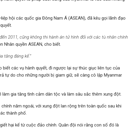
Hiệp hội các quốc gia Đông Nam Á (ASEAN), đã kêu gọi lãnh đạo
quyết.
đến 2011, cũng không thi hành án tử hình đối với các tù nhân chính
iện Nhân quyền ASEAN, cho biết.
a tăng đáng kể.”
iết các vụ hành quyết, đi ngược lại sự thúc giục liên tục của
trả tự do cho những người bị giam giữ, sẽ càng cô lập Myanmar
ẽ làm gia tăng tình cảm dân tộc và làm sâu sắc thêm xung đột.
 chính năm ngoái, với xung đột lan rộng trên toàn quốc sau khi
các thành phố.
giết hại kể từ cuộc đảo chính. Quân đội nói rằng con số đó là