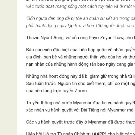
việc tước đoạt mạng sống một cách tùy tiện và là một 
“Bốn người đàn ông đã bị tòa án quân sự kết án trong c
phải hành động ngay lập tức vì hơn 100 người được cho là
Thazin Nyunt Aung, vợ của ông Phyo Zeyar Thaw, cho 
Báo cáo viên đặc biệt của Liên hợp quốc về nhân quyền
gia đình, bạn bè và những người thân yêu của họ và th
nạn nhân của những hành động tàn bạo ngày càng gia t
Những nhà hoạt động này đã bị giam giữ trong nhà tù I
Sáu tuần trước. Nguồn tin cho biết thêm, chỉ có một n
qua nền tảng trực tuyến Zoom.
Truyền thông nhà nước Myanmar đưa tin vụ hành quyết
xác nhận vụ hành quyết với Đài Tiếng nói Myanmar mà kh
Các vụ hành quyết trước đây ở Myanmar đã được thực 
Hiệp hội Hỗ trợ Tù nhân Chính trị (AAPP) cho biết các