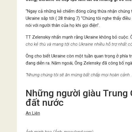
“Ngay cả những kẻ chiếm đóng cũng thừa nhận chúng tô
Ukraine sắp tới ( 28 tháng 7) “Chúng tôi nghe thấy điề
nói với người thân của họ khi gọi điện”.
TT Zelenskiy nhấn mạnh rằng Ukraine không bỏ cuộc. Ô
cho kẻ thù và mang tới cho Ukraine nhiều hỗ trợ nhất có
Ông cho biết Ukraine còn một tuần quan trọng ở phía tr
đang diễn ra. Năm ngoái, Ông Zelensky đã công bố ngày 
“Nhưng chúng tôi sẽ ăn mừng bất chấp mọi hoàn cảnh. Bở
Những người giàu Trung 
đất nước
An Liên