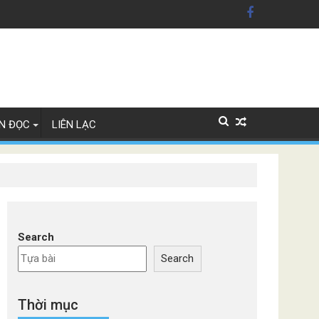
xe Đức
N ĐỌC
LIÊN LẠC
Search
Search
Thời mục