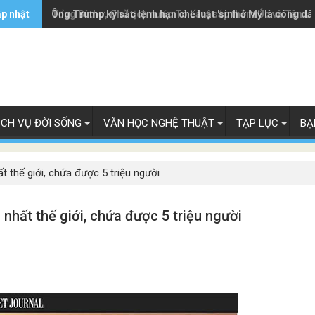
ập nhật
Ông Trump ký sắc lệnh hạn chế luật 'sinh ở Mỹ là công dâ
Tổng Bí thư, Chủ tịch nước Tô Lâm sắp thăm Úc và Tân L
ỊCH VỤ ĐỜI SỐNG
VĂN HỌC NGHỆ THUẬT
TẠP LỤC
BẠ
t thế giới, chứa được 5 triệu người
 nhất thế giới, chứa được 5 triệu người