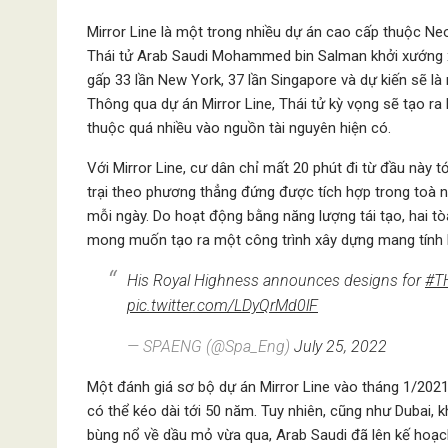
Mirror Line là một trong nhiều dự án cao cấp thuộc N
Thái tử Arab Saudi Mohammed bin Salman khởi xướng xâ
gấp 33 lần New York, 37 lần Singapore và dự kiến sẽ là 
Thông qua dự án Mirror Line, Thái tử kỳ vọng sẽ tạo r
thuộc quá nhiều vào nguồn tài nguyên hiện có.
Với Mirror Line, cư dân chỉ mất 20 phút đi từ đầu này t
trại theo phương thẳng đứng được tích hợp trong toà n
mỗi ngày. Do hoạt động bằng năng lượng tái tạo, hai tò
mong muốn tạo ra một công trình xây dựng mang tính bi
His Royal Highness announces designs for
#T
pic.twitter.com/LDyQrMd0lF
— SPAENG (@Spa_Eng)
July 25, 2022
Một đánh giá sơ bộ dự án Mirror Line vào tháng 1/2021 
có thể kéo dài tới 50 năm. Tuy nhiên, cũng như Dubai, 
bùng nổ về dầu mỏ vừa qua, Arab Saudi đã lên kế hoạch 