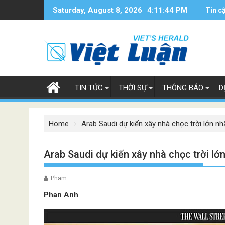
Skip
Saturday, August 8, 2026
4:11:45 PM
Tin c
to
content
TIN TỨC
THỜI SỰ
THÔNG BÁO
D
Home
Arab Saudi dự kiến xây nhà chọc trời lớn nhấ
Arab Saudi dự kiến xây nhà chọc trời lớn
Pham
Phan Anh