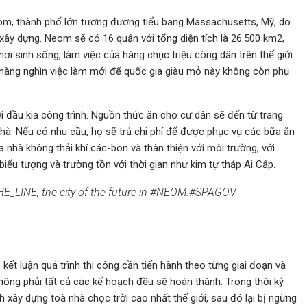
eom, thành phố lớn tương đương tiểu bang Massachusetts, Mỹ, do
y dựng. Neom sẽ có 16 quận với tổng diện tích là 26.500 km2,
nơi sinh sống, làm việc của hàng chục triệu công dân trên thế giới.
a hàng nghìn việc làm mới để quốc gia giàu mỏ này không còn phụ
ới đầu kia công trình. Nguồn thức ăn cho cư dân sẽ đến từ trang
hà. Nếu có nhu cầu, họ sẽ trả chi phí để được phục vụ các bữa ăn
a nhà không thải khí các-bon và thân thiện với môi trường, với
ểu tượng và trường tồn với thời gian như kim tự tháp Ai Cập.
HE_LINE
, the city of the future in
#NEOM
.
#SPAGOV
kết luận quá trình thi công cần tiến hành theo từng giai đoạn và
không phải tất cả các kế hoạch đều sẽ hoàn thành. Trong thời kỳ
xây dựng toà nhà chọc trời cao nhất thế giới, sau đó lại bị ngừng