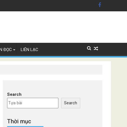
n Mỹ'
ây Lan
N ĐỌC
LIÊN LẠC
Search
Search
Thời mục