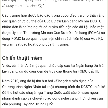
được quyền truy cập vào các thông tin chính sách tiền tệ và kinh
tế nhạy cảm [của Hoa Kỳ].”
Các trường hợp được báo cáo trong cuộc điều tra cho thấy rằng
các quan chức cụ thể của Cục Dự trữ Liên bang Mỹ mà ĐCSTQ
nhắm đến là những người có quyền tiếp cận các dữ liệu bảo mật
được Ủy ban Thị trường Mở của Cục Dự trữ Liên bang (FOMC) sử
dụng. FOMC là cơ quan thực hiện chính sách tiền tệ của Hoa Kỳ,
và giám sát các hoạt động của thị trường.
Chiến thuật mềm
Ví dụ, cá nhân A là một quan chức cấp cao tại Ngân hàng Dự trữ
Liên bang, có đủ điều kiện để truy cập thông tin FOMC cấp III.
Năm 2010, ông đã bị thu hút bởi kế hoạch tuyển dụng của
Chương trình Ngàn Nhân tài, một chương trình do ĐCSTQ thiết kế
để thu hút các chuyên gia Trung Quốc xuất sắc ở nước ngoài
nhắm đánh cắp và chuyển giao công nghệ cũng như nghiên cứu
của phương Tây cho Trung Quốc.