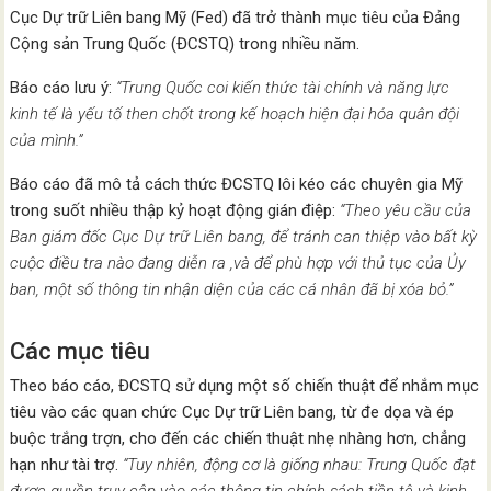
Cục Dự trữ Liên bang Mỹ (Fed) đã trở thành mục tiêu của Đảng
Cộng sản Trung Quốc (ĐCSTQ) trong nhiều năm.
Báo cáo lưu ý:
“Trung Quốc coi kiến thức tài chính và năng lực
kinh tế là yếu tố then chốt trong kế hoạch hiện đại hóa quân đội
của mình.”
Báo cáo đã mô tả cách thức ĐCSTQ lôi kéo các chuyên gia Mỹ
trong suốt nhiều thập kỷ hoạt động gián điệp:
“Theo yêu cầu của
Ban giám đốc Cục Dự trữ Liên bang, để tránh can thiệp vào bất kỳ
cuộc điều tra nào đang diễn ra ,và để phù hợp với thủ tục của Ủy
ban, một số thông tin nhận diện của các cá nhân đã bị xóa bỏ.”
Các mục tiêu
Theo báo cáo, ĐCSTQ sử dụng một số chiến thuật để nhắm mục
tiêu vào các quan chức Cục Dự trữ Liên bang, từ đe dọa và ép
buộc trắng trợn, cho đến các chiến thuật nhẹ nhàng hơn, chẳng
hạn như tài trợ.
“Tuy nhiên, động cơ là giống nhau: Trung Quốc đạt