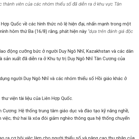
c thành viên của các nhóm thiểu số đã diễn ra ở khu vực Tân
Hợp Quốc về các hình thức nô lệ hiện đại, nhấn mạnh trong một
mình hôm thứ Ba (16/8) rằng, phát hiện này
“dựa trên đánh giá độc
ạn lao động cưỡng bức ở người Duy Ngô Nhĩ, Kazakhstan và các dân
và sản xuất đã diễn ra ở Khu tự trị Duy Ngô Nhĩ Tân Cương của
dụng người Duy Ngô Nhĩ và các nhóm thiểu số Hồi giáo khác ở
thư viện tài liệu của Liên Hợp Quốc.
ân Cương: Hệ thống trung tâm giáo dục và đào tạo kỹ năng nghề,
làm việc; thứ hai là xóa đói giảm nghèo thông qua hệ thống chuyển
ạo ra cơ hội việc làm cho người thiểu số và nâng cao thu nhập của