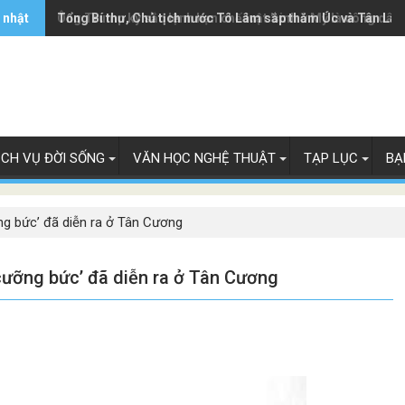
 nhật
Ông Trump ký sắc lệnh hạn chế luật 'sinh ở Mỹ là công dân
Tổng Bí thư, Chủ tịch nước Tô Lâm sắp thăm Úc và Tân Lây
ỊCH VỤ ĐỜI SỐNG
VĂN HỌC NGHỆ THUẬT
TẠP LỤC
BẠ
ng bức’ đã diễn ra ở Tân Cương
cưỡng bức’ đã diễn ra ở Tân Cương