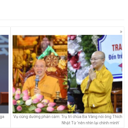
Nga
Vụ cúng dường phản cảm: Trụ trì chùa Ba Vàng nói ông Тhíсh
Nhật Тừ ‘nên nhìn lại chính mình’