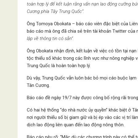
toàn hợp lý để kết luận rằng vấn nạn lao động cưỡng bứ
Cương phía Tây Trung Quốc”.
Ông Tomoya Obokata – báo cáo viên đặc biệt của Liên 
báo cáo mà ông đã chia sẻ trên tài khoản Twitter của 
lập về thông tin có sẵn”.
Ông Obokata nhận định, kết luận về việc có tồn tại n
tộc thiểu số khác trong các lĩnh vực như nông nghiệp 
Trung Quốc là hoàn toàn hợp lý.
Dù vậy, Trung Quốc vẫn luôn bác bỏ mọi cáo buộc lạm 
Tân Cương.
Báo cáo đề ngày 19/7 này được công bố rộng rãi trong 
Có hai hệ thống “do nhà nước ủy quyền” khác biệt ở T
nơi người thiểu số bị giam giữ và bị ép vào các vị trí 
dịch lao động liên quan đến lao động nông thôn.
Báo cáo nêu rõ: “Mặc dù các chương trình này có thể t