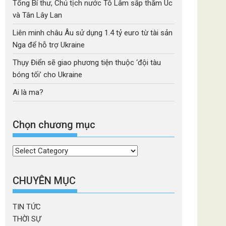
Tổng Bí thư, Chủ tịch nước Tô Lâm sắp thăm Úc
và Tân Lây Lan
Liên minh châu Âu sử dụng 1.4 tỷ euro từ tài sản
Nga để hỗ trợ Ukraine
Thụy Điển sẽ giao phương tiện thuộc ‘đội tàu
bóng tối’ cho Ukraine
Ai là ma?
Chọn chương mục
Chọn
chương
mục
CHUYÊN MỤC
TIN TỨC
THỜI SỰ