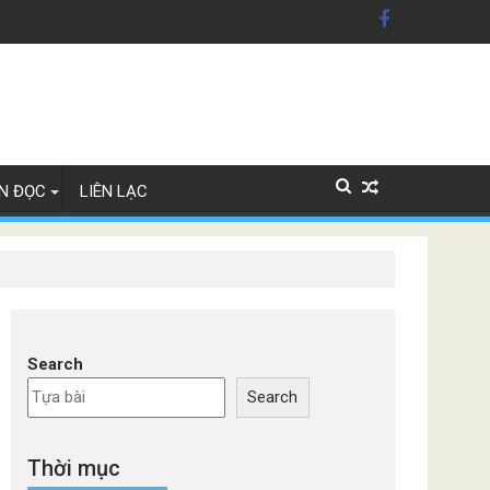
 Mỹ'
 Lan
N ĐỌC
LIÊN LẠC
Search
Search
Thời mục