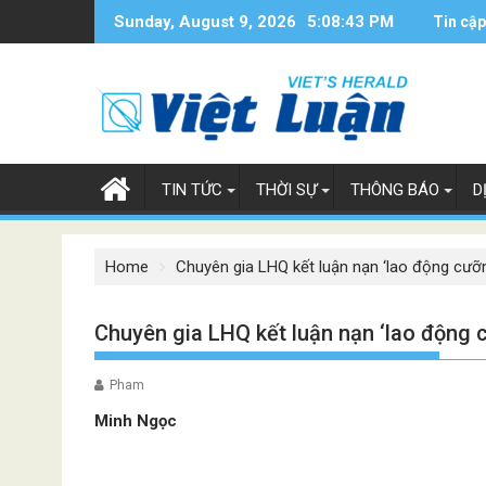
Skip
Sunday, August 9, 2026
5:08:44 PM
Tin cập
to
content
TIN TỨC
THỜI SỰ
THÔNG BÁO
D
Home
Chuyên gia LHQ kết luận nạn ‘lao động cưỡ
Chuyên gia LHQ kết luận nạn ‘lao động 
Pham
Minh Ngọc